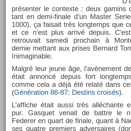
D’a
présent­er le con­tex­te : deux gamins 
tant en demi-finale d’un Mast­er Se­ri
1000), ça faisait très longtemps que ce
et ce n’est plus arrivé de­puis. C’
retro­uvait samedi pro­chain à Mon
demie met­tant aux prises Be­rnard Tom
In­imagin­able.
Malgré leur jeune âge, l’avène­ment d
était an­noncé de­puis fort longtem
comme cela a déjà été relaté dans ce
(
Généra­tion 86-87: De­stins croisés
).
L’af­fiche était aussi très al­léchan­te
pur. Gas­quet venait de battre le n
Feder­er en quart de fin­ale, quant à Nad
ses quat­re pre­mi­ers ad­versaires (do