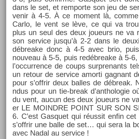
dans le set, et re­mpor­te son jeu de ser
venir à 4-5. À ce mo­ment là, comme
Carlo, le vent se lève, ce qui va troub
plus un seul des deux joueurs ne va ré
son ser­vice jusqu’à 2-2 dans le deux
débreake donc à 4-5 avec brio, puis 
nouveau à 5-5, puis re­débreake à 5-6, 
l’oc­curr­ence de coups sur­prenants te
un re­tour de ser­vice amor­ti gag­nant
pour s’offrir deux bal­les de débreak. 
ndus pour un tie-break d’anthologie o
du vent, aucun des deux joueurs ne va 
er LE MOINDRE POINT SUR SON SER
6. C’est Gas­quet qui réussit enfin cet «
s’offrir une balle de set… qui sera la 
avec Nadal au ser­vice !