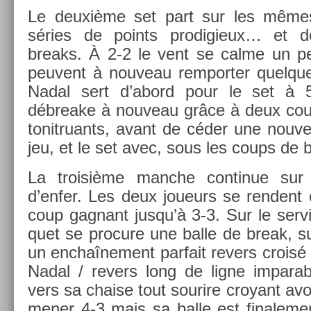
Le deuxième set part sur les mêm
séries de points pro­digieux… et 
breaks. À 2-2 le vent se calme un peu
peuvent à nouveau re­mport­er quel­que
Nadal sert d’abord pour le set à 
débreake à nouveau grâce à deux coup
tonit­ruants, avant de céder une nouvel
jeu, et le set avec, sous les coups de 
La troisiè­me man­che con­tinue s
d’enfer. Les deux joueurs se re­ndent
coup gag­nant jusqu’à 3-3. Sur le ser­
quet se pro­cure une balle de break, sur 
un en­chaî­ne­ment par­fait re­v­ers croisé
Nadal / re­v­ers long de ligne im­par­a
vers sa cha­ise tout sourire croyant avoi
mener 4-3 mais sa balle est fin­ale­me