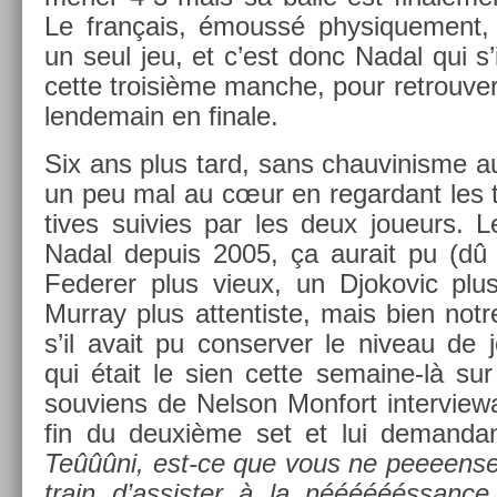
Le français, émoussé physique­ment,
un seul jeu, et c’est donc Nadal qui s
cette troisiè­me man­che, pour retro­uv­e
len­demain en fin­ale.
Six ans plus tard, sans chauvinis­me a
un peu mal au cœur en re­gar­dant les tr
tives suiv­ies par les deux joueurs. Le 
Nadal de­puis 2005, ça aurait pu (dû
Feder­er plus vieux, un Djokovic plu
Mur­ray plus at­tentis­te, mais bien notr
s’il avait pu con­serv­er le niveau de 
qui était le sien cette semaine-là su
souviens de Nel­son Mon­fort in­ter­vie
fin du deuxième set et lui de­man­da
Teûûûni, est-ce que vous ne peeeen­se
train d’as­sist­er à la nééééééssan­