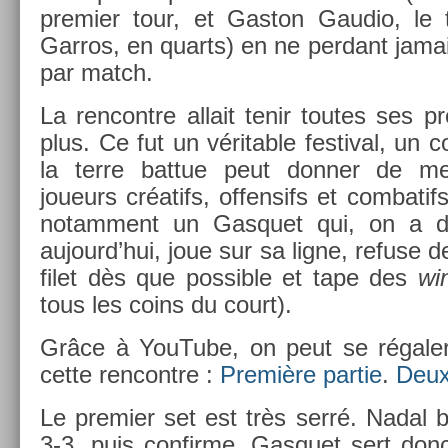
pre­mi­er tour, et Gas­ton Gaudio, le
Garros, en quarts) en ne per­dant jamai
par match.
La re­ncontre al­lait tenir toutes ses 
plus. Ce fut un vérit­able fes­tiv­al, un
la terre bat­tue peut donn­er de mei
joueurs créatifs, of­fen­sifs et com­bati
notam­ment un Gas­quet qui, on a d
aujourd’hui, joue sur sa ligne, re­fuse d
filet dès que pos­sible et tape des
win
tous les coins du court).
Grâce à YouTube, on peut se régaler
cette re­ncontre :
Première par­tie
.
Deux
Le pre­mi­er set est très serré. Nadal b
3-3, puis con­fir­me. Gas­quet sert donc