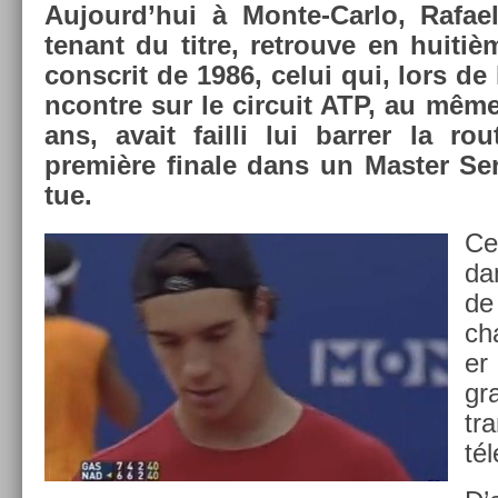
Aujourd’hui à Monte-Carlo, Rafael 
tenant du titre, retro­uve en huitiè
con­scrit de 1986, celui qui, lors de
ncontre sur le cir­cuit ATP, au même 
ans, avait fail­li lui barr­er la r
première fin­ale dans un Mast­er Se­r
tue.
Ce
da
de
ch
er
gr
tr
tél