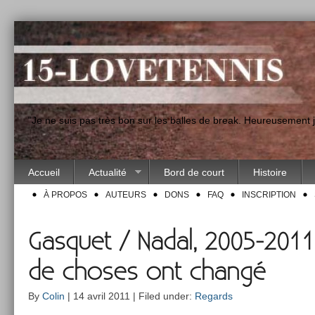
"Je ne suis pas très bon sur les balles de break. Heureusement
Accueil
Actualité
Bord de court
Histoire
À PROPOS
AUTEURS
DONS
FAQ
INSCRIPTION
Gasquet / Nadal, 2005-2011,
de choses ont changé
By
Colin
| 14 avril 2011 | Filed under:
Regards