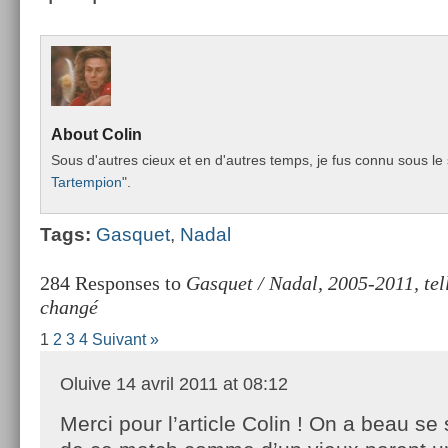
About
Colin
Sous d'aut­res cieux et en d'aut­res temps, je fus connu sous le 
Tar­temp­ion
".
Tags:
Gas­quet
,
Nadal
284 Responses to
Gasquet / Nadal, 2005-2011, tel
changé
1
2
3
4
Suivant »
Oluive
14 avril 2011 at 08:12
Merci pour l’article Colin ! On a beau se