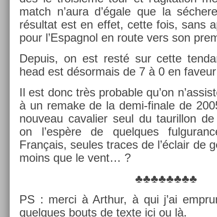
match n’aura d’égale que la séchere
résul­tat est en effet, cette fois, sans 
pour l’Es­pagnol en route vers son pre­
De­puis, on est resté sur cette ten­d
head est désor­mais de 7 à 0 en faveur
Il est donc très pro­b­able qu’on n’as­si
à un re­make de la demi-finale de 200
nouveau cavali­er seul du tauril­lon d
on l’espère de quel­ques ful­guran­
Français, seules traces de l’éclair de g
moins que le vent… ?
♣♣♣♣♣♣♣♣
PS : merci à Arthur, à qui j’ai em­pr
quel­ques bouts de texte ici ou là.