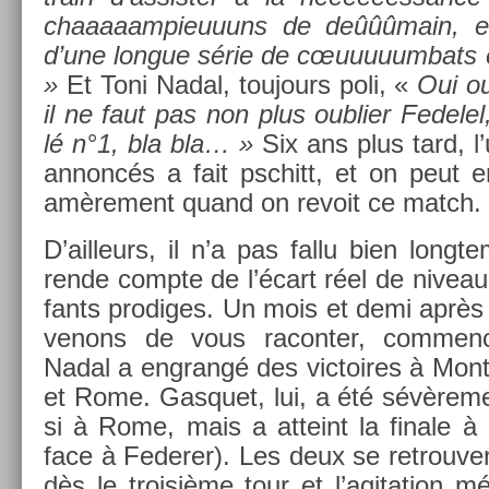
chaaaaam­pieuuuns de deûûûmain, e
d’une lon­gue série de cœuuuuum­bats 
»
Et Toni Nadal, toujours poli, «
Oui ou
il ne faut pas non plus oub­li­er Fedelel
lé n°1, bla bla… »
Six ans plus tard, l
an­noncés a fait pschitt, et on peut en 
amère­ment quand on re­voit ce match.
D’ail­leurs, il n’a pas fallu bien long
rende com­pte de l’écart réel de niveau
fants pro­diges. Un mois et demi aprè
venons de vous racont­er, com­m­en
Nadal a en­grangé des vic­toires à Mont
et Rome. Gas­quet, lui, a été sévère­m
si à Rome, mais a at­teint la fin­ale à
face à Feder­er). Les deux se retro­uv
dès le troisiè­me tour et l’agita­tion m