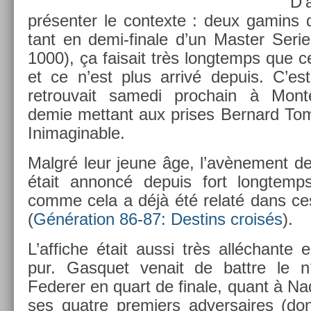
D’a
présent­er le con­tex­te : deux gamins 
tant en demi-finale d’un Mast­er Se­ri
1000), ça faisait très longtemps que ce
et ce n’est plus arrivé de­puis. C’
retro­uvait samedi pro­chain à Mon
demie met­tant aux prises Be­rnard Tom
In­imagin­able.
Malgré leur jeune âge, l’avène­ment d
était an­noncé de­puis fort longtem
comme cela a déjà été relaté dans ce
(
Généra­tion 86-87: De­stins croisés
).
L’af­fiche était aussi très al­léchan­te
pur. Gas­quet venait de battre le n
Feder­er en quart de fin­ale, quant à Nad
ses quat­re pre­mi­ers ad­versaires (do