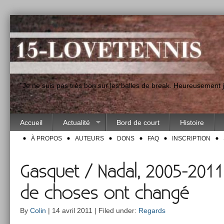
"Je ne suis pas très bon sur les balles de break. Heureusement
Accueil
Actualité
Bord de court
Histoire
À PROPOS
AUTEURS
DONS
FAQ
INSCRIPTION
Gasquet / Nadal, 2005-2011,
de choses ont changé
By
Colin
| 14 avril 2011 | Filed under:
Regards