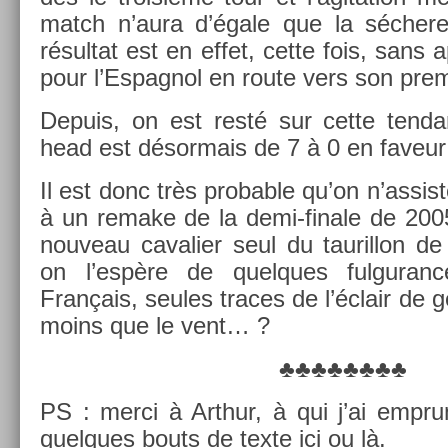
match n’aura d’égale que la séchere
résul­tat est en effet, cette fois, sans 
pour l’Es­pagnol en route vers son pre­
De­puis, on est resté sur cette ten­d
head est désor­mais de 7 à 0 en faveur
Il est donc très pro­b­able qu’on n’as­si
à un re­make de la demi-finale de 200
nouveau cavali­er seul du tauril­lon d
on l’espère de quel­ques ful­guran­
Français, seules traces de l’éclair de g
moins que le vent… ?
♣♣♣♣♣♣♣♣
PS : merci à Arthur, à qui j’ai em­pr
quel­ques bouts de texte ici ou là.