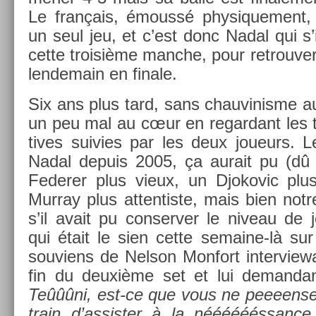
Le français, émoussé physique­ment,
un seul jeu, et c’est donc Nadal qui s
cette troisiè­me man­che, pour retro­uv­e
len­demain en fin­ale.
Six ans plus tard, sans chauvinis­me a
un peu mal au cœur en re­gar­dant les tr
tives suiv­ies par les deux joueurs. Le 
Nadal de­puis 2005, ça aurait pu (dû
Feder­er plus vieux, un Djokovic plu
Mur­ray plus at­tentis­te, mais bien notr
s’il avait pu con­serv­er le niveau de 
qui était le sien cette semaine-là su
souviens de Nel­son Mon­fort in­ter­vie
fin du deuxième set et lui de­man­da
Teûûûni, est-ce que vous ne peeeen­se
train d’as­sist­er à la nééééééssan­