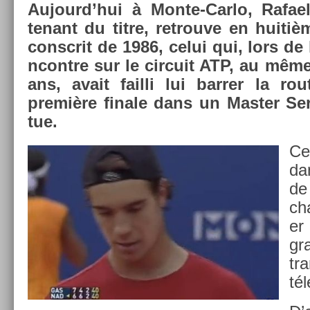
Aujourd’hui à Monte-Carlo, Rafael 
tenant du titre, retro­uve en huitiè
con­scrit de 1986, celui qui, lors de
ncontre sur le cir­cuit ATP, au même 
ans, avait fail­li lui barr­er la r
première fin­ale dans un Mast­er Se­r
tue.
Ce
da
de
ch
er
gr
tr
tél