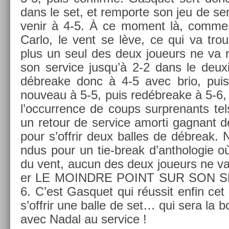
dans le set, et re­mpor­te son jeu de ser
venir à 4-5. À ce mo­ment là, comme
Carlo, le vent se lève, ce qui va troub
plus un seul des deux joueurs ne va ré
son ser­vice jusqu’à 2-2 dans le deux
débreake donc à 4-5 avec brio, puis 
nouveau à 5-5, puis re­débreake à 5-6, 
l’oc­curr­ence de coups sur­prenants te
un re­tour de ser­vice amor­ti gag­nant
pour s’offrir deux bal­les de débreak. 
ndus pour un tie-break d’anthologie o
du vent, aucun des deux joueurs ne va 
er LE MOINDRE POINT SUR SON SER
6. C’est Gas­quet qui réussit enfin cet «
s’offrir une balle de set… qui sera la 
avec Nadal au ser­vice !