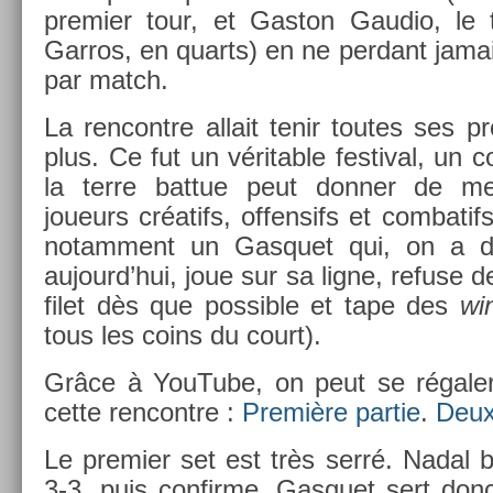
pre­mi­er tour, et Gas­ton Gaudio, le
Garros, en quarts) en ne per­dant jamai
par match.
La re­ncontre al­lait tenir toutes ses 
plus. Ce fut un vérit­able fes­tiv­al, un
la terre bat­tue peut donn­er de mei
joueurs créatifs, of­fen­sifs et com­bati
notam­ment un Gas­quet qui, on a d
aujourd’hui, joue sur sa ligne, re­fuse d
filet dès que pos­sible et tape des
win
tous les coins du court).
Grâce à YouTube, on peut se régaler
cette re­ncontre :
Première par­tie
.
Deux
Le pre­mi­er set est très serré. Nadal b
3-3, puis con­fir­me. Gas­quet sert donc