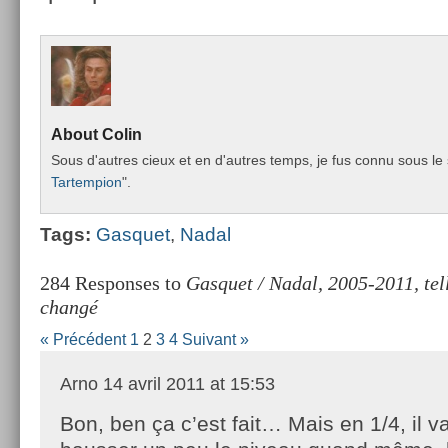
About
Colin
Sous d'aut­res cieux et en d'aut­res temps, je fus connu sous le 
Tar­temp­ion
".
Tags:
Gas­quet
,
Nadal
284 Responses to
Gasquet / Nadal, 2005-2011, tel
changé
« Précédent
1
2
3
4
Suivant »
Arno
14 avril 2011 at 15:53
Bon, ben ça c’est fait… Mais en 1/4, il va 