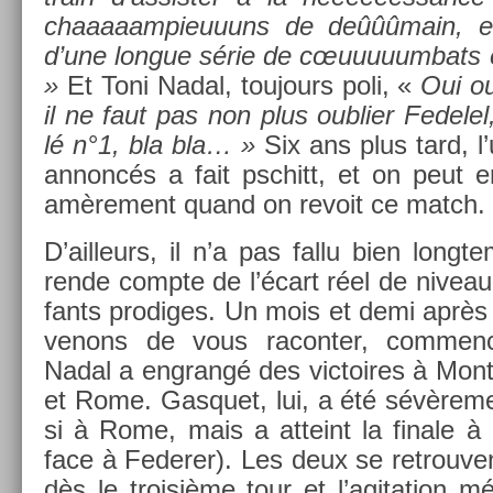
chaaaaam­pieuuuns de deûûûmain, e
d’une lon­gue série de cœuuuuum­bats 
»
Et Toni Nadal, toujours poli, «
Oui ou
il ne faut pas non plus oub­li­er Fedelel
lé n°1, bla bla… »
Six ans plus tard, l
an­noncés a fait pschitt, et on peut en 
amère­ment quand on re­voit ce match.
D’ail­leurs, il n’a pas fallu bien long
rende com­pte de l’écart réel de niveau
fants pro­diges. Un mois et demi aprè
venons de vous racont­er, com­m­en
Nadal a en­grangé des vic­toires à Mont
et Rome. Gas­quet, lui, a été sévère­m
si à Rome, mais a at­teint la fin­ale à
face à Feder­er). Les deux se retro­uv
dès le troisiè­me tour et l’agita­tion m