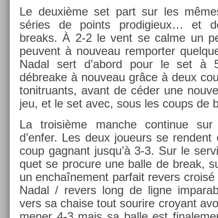
Le deuxième set part sur les mêm
séries de points pro­digieux… et 
breaks. À 2-2 le vent se calme un peu
peuvent à nouveau re­mport­er quel­que
Nadal sert d’abord pour le set à 
débreake à nouveau grâce à deux coup
tonit­ruants, avant de céder une nouvel
jeu, et le set avec, sous les coups de 
La troisiè­me man­che con­tinue s
d’enfer. Les deux joueurs se re­ndent
coup gag­nant jusqu’à 3-3. Sur le ser­
quet se pro­cure une balle de break, sur 
un en­chaî­ne­ment par­fait re­v­ers croisé
Nadal / re­v­ers long de ligne im­par­a
vers sa cha­ise tout sourire croyant avoi
mener 4-3 mais sa balle est fin­ale­me