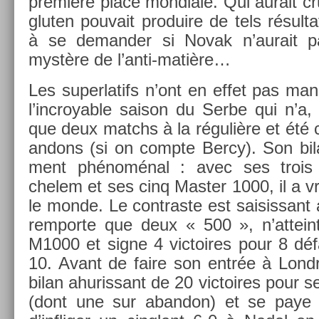
première place mon­diale. Qui aurait c
glut­en pouvait pro­duire de tels résul­t
à se de­mand­er si Novak n’aurait p
mystère de l’anti-matière…
Les super­latifs n’ont en effet pas man
l’incroy­able saison du Serbe qui n’a,
que deux matchs à la régulière et été co
an­dons (si on com­pte Bercy). Son bil
ment phénoménal : avec ses trois
chelem et ses cinq Mast­er 1000, il a v
le monde. Le contra­ste est saisis­sant
re­mpor­te que deux « 500 », n’at­tein
M1000 et signe 4 vic­toires pour 8 défa
10. Avant de faire son entrée à Londres
bilan ahuris­sant de 20 vic­toires pour s
(dont une sur ab­an­don) et se paye 