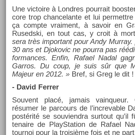
Une vic­toire à Londres pour­rait boost­e
core trop chan­celan­te et lui per­mettre
ça com­pte vrai­ment, à savoir en G
Rusedski, en tout cas, y croit à mor
sera très im­por­tant pour Andy Mur­ray.
30 ans et Djokovic ne pour­ra pas rééd
for­mances. Enfin, Rafael Nadal gagn
Garros. Du coup, je suis sûr que Mu
Majeur en 2012. »
Bref, si Greg le dit !
- David Ferr­er
Souvent placé, jamais vain­queur. O
résumer le par­cours de l’increv­able Da
postérité se souviendra sur­tout qu’il f
tenaire de PlayS­ta­tion de Rafael Nada
tour­noi pour la troisiè­me fois et ne pa