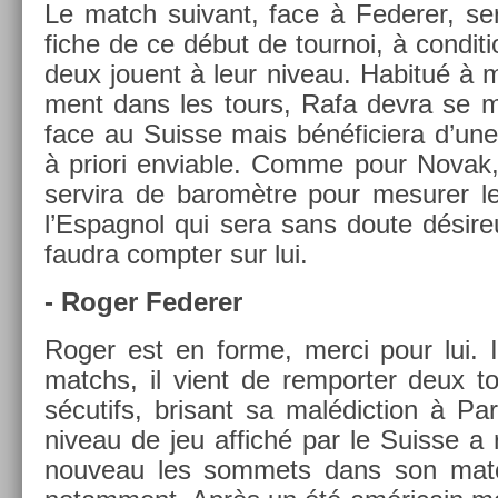
Le match suivant, face à Feder­er, se
fiche de ce début de tour­noi, à con­di­t
deux jouent à leur niveau. Habitué à mo
ment dans les tours, Rafa devra se mon
face au Suis­se mais bénéficiera d’un
à priori en­vi­able. Comme pour Novak,
ser­vira de baromètre pour mesur­er l
l’Es­pagnol qui sera sans doute désireu
faud­ra com­pt­er sur lui.
- Roger Feder­er
Roger est en forme, merci pour lui. In
matchs, il vient de re­mport­er deux to
sécutifs, brisant sa mal­édic­tion à Pa
niveau de jeu af­fiché par le Suis­se a 
nouveau les som­mets dans son match