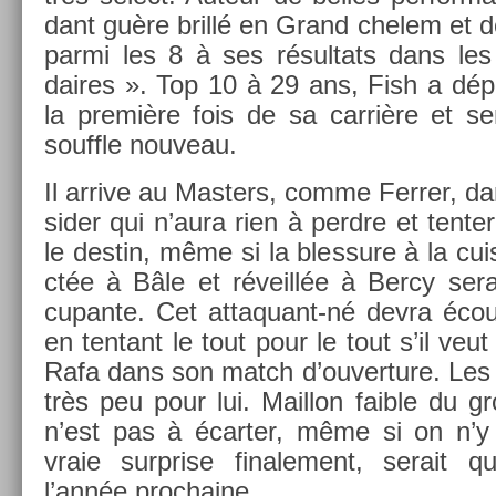
dant guère brillé en Grand chelem et do
parmi les 8 à ses résul­tats dans les
daires ». Top 10 à 29 ans, Fish a dép
la première fois de sa carrière et s
souffle nouveau.
Il ar­rive au Mast­ers, comme Ferr­er, da
sid­er qui n’aura rien à per­dre et ten­t
le de­stin, même si la bles­sure à la cui
ctée à Bâle et réveillée à Bercy ser
cupan­te. Cet attaquant-né devra éco­ur
en ten­tant le tout pour le tout s’il veut 
Rafa dans son match d’ouver­ture. Les
très peu pour lui. Mail­lon faib­le du gr
n’est pas à écart­er, même si on n’y 
vraie sur­pr­ise fin­ale­ment, serait q
l’année pro­chaine.