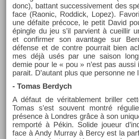
donc), bat­tant suc­ces­sive­ment des spé
face (Raonic, Rod­dick, Lopez). Favor
une défaite précoce, le petit David pour
épingle du jeu s’il par­vient à cueil­lir
et con­firm­er son avan­tage sur Be
défense et de con­tre pour­rait bien ac­
mes déjà usés par une saison lon­
demie pour le « pou » n’est pas aussi im
para­it. D’autant plus que per­son­ne ne l
- Tomas Be­rdych
A défaut de véritab­le­ment brill­er ce
Tomas s’est souvent montré réguli­
présence à Londres grâce à son uni­que 
re­mporté à Pékin. Sol­ide joueur d’in­d
face à Andy Mur­ray à Bercy est la par­