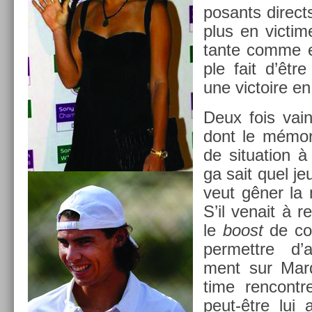
posants di­rect
plus en vic­ti
tante comme e
ple fait d’êtr
une vic­toire en
Deux fois vain
dont le mémor­
de situa­tion 
ga sait quel jeu 
veut gêner la 
S’il venait à r
le
boost
de con­
per­mettre d’av
ment sur Mard
time re­ncont
peut-être lui 