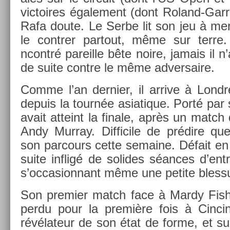
vic­toires égale­ment (dont Roland-Gar
Rafa doute. Le Serbe lit son jeu à mer­ve
le con­tr­er par­tout, même sur terre
ncontré pareil­le bête noire, jamais il n
de suite con­tre le même ad­versaire.
Comme l’an de­rni­er, il ar­rive à Lond
de­puis la tournée as­iatique. Porté par 
avait at­teint la fin­ale, après un match
Andy Mur­ray. Dif­ficile de prédire que
son par­cours cette semaine. Défait en A
suite in­fligé de sol­ides séances d’ent
s’oc­casion­nant même une petite bles­su
Son pre­mi­er match face à Mardy Fish, 
perdu pour la première fois à Cin­ci
révélateur de son état de forme, et sur­