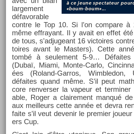
avec un bilan
lar­ge­ment
défavor­able
con­tre le Top 10. Si l’on com­pare à 
même effrayant. Il y avait en effet été 
de tous, s’ad­jugeant 16 vic­toires con­tr
toires avant le Mast­ers). Cette anné
tombé à seule­ment 5-9… Défaites pa
(Dubaï, Miami, Monte-Carlo, Cin­cinnat
ées (Roland-Garros, Wimbledon,
défaites quand même. S’il peut math
core re­nvers­er la vapeur et ter­min­er
able, Roger a claire­ment manqué de 
aux meil­leurs cette année et devra re­
faite s’il veut de­venir le pre­mi­er joueur
ers Cup.