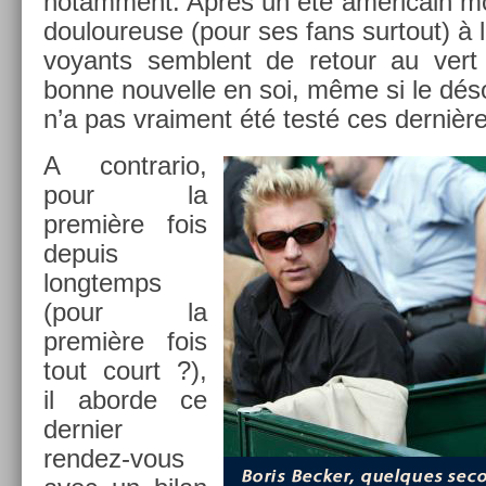
notam­ment. Après un été américain mo
douloureuse (pour ses fans sur­tout) à 
voyants semblent de re­tour au vert
bonne nouvel­le en soi, même si le déso
n’a pas vrai­ment été testé ces derniè
A contra­rio,
pour la
première fois
de­puis
longtemps
(pour la
première fois
tout court ?),
il ab­or­de ce
de­rni­er
rendez-vous