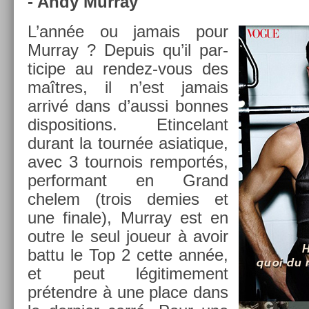
- Andy Mur­ray
L’année ou jamais pour
Mur­ray ? De­puis qu’il par­
ticipe au rendez-vous des
maîtres, il n’est jamais
arrivé dans d’aussi bon­nes
dis­posi­tions. Etin­celant
durant la tournée as­iatique,
avec 3 tour­nois re­mportés,
per­for­mant en Grand
chelem (trois de­m­ies et
une fin­ale), Mur­ray est en
outre le seul joueur à avoir
battu le Top 2 cette année,
et peut légitime­ment
prétendre à une place dans