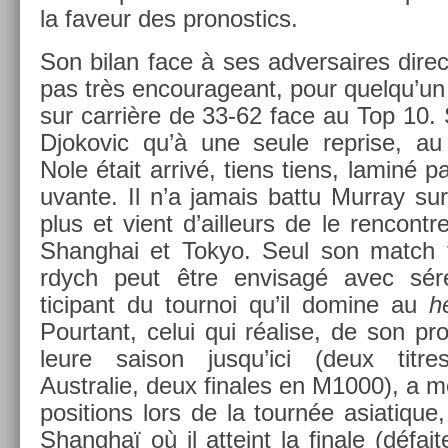
la faveur des pro­nos­tics.
Son bilan face à ses ad­versaires di­rect
pas très en­courageant, pour quel­qu’un q
sur carrière de 33-62 face au Top 10. S
Djokovic qu’à une seule re­pr­ise, a
Nole était arrivé, tiens tiens, laminé 
uvan­te. Il n’a jamais battu Mur­ray su
plus et vient d’ail­leurs de le re­ncont
Shanghai et Tokyo. Seul son match
rdych peut être en­visagé avec séré
ticipant du tour­noi qu’il domine au
h
Pour­tant, celui qui réalise, de son pr
leure saison jusqu’ici (deux tit­re
Australie, deux fin­ales en M1000), a mo
posi­tions lors de la tournée as­iatique, 
Shanghaï où il at­teint la fin­ale (défai