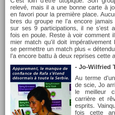
C’est loin d’être utopique. Son group
relevé, mais il a une bonne carte à j
en favori pour la première place. Auc
bres du groupe ne l’a en­core jamais 
sur ses 9 par­ticipa­tions, il ne s’est
fois en poule. Reste à voir com­ment il
mi­er match qu’il doit im­pérative­ment
se per­mettre un match plus « détendu 
l’a en­core battu à deux re­prises cette
- Jo-Wilfried 
Au terme d’un
de scie, Jo ar
le meil­leur 
carrière et rê
esprits. Vain­
fois cette 