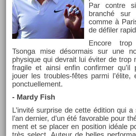
Par con­tre s
branché sur co
comme à Paris,
de défiler rap
En­core trop
Tson­ga mise désor­mais sur une nouv
physique qui de­vrait lui éviter de trop
fragile et ainsi enfin con­firm­er qu’il 
jouer les troubles-fêtes parmi l’élite,
ponctuel­le­ment.
- Mardy Fish
L’invité sur­pr­ise de cette édi­tion qui a
l’an de­rni­er, d’un été favor­able pour thés
ment et se plac­er en posi­tion idéale 
très select. Auteur de be­lles per­for­m