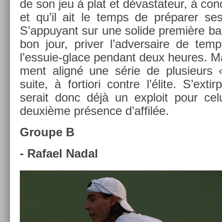
de son jeu à plat et dévas­tateur, à con­d
et qu’il ait le temps de préparer ses
S’ap­puyant sur une sol­ide première bal
bon jour, priv­er l’ad­versaire de temp
l’essuie-glace pen­dant deux heures. Ma
ment aligné une série de plusieurs 
suite, à for­tiori con­tre l’élite. S’ex­
serait donc déjà un ex­ploit pour cel
deuxième présence d’affilée.
Groupe B
- Rafael Nadal