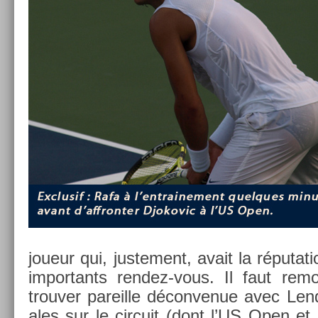
joueur qui, just­e­ment, avait la réputa­ti
im­por­tants rendez-vous. Il faut re­
trouv­er pareil­le décon­venue avec Lendl
ales sur le cir­cuit (dont l’US Open et