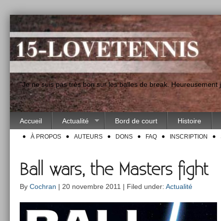
"Je ne suis pas très bon sur les balles de break. Heureusement
Accueil
Actualité
Bord de court
Histoire
À PROPOS
AUTEURS
DONS
FAQ
INSCRIPTION
Ball wars, the Masters fight
By
Cochran
| 20 novembre 2011 | Filed under:
Actualité