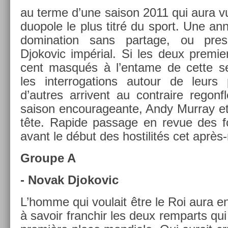
au terme d’une saison 2011 qui aura vu
duopole le plus titré du sport. Une a
domina­tion sans par­tage, ou pre
Djokovic impérial. Si les deux pre­mi­
cent masqués à l’en­tame de cette sem
les in­ter­roga­tions auto­ur de leur
d’aut­res ar­rivent au contra­ire re­go
saison en­couragean­te, Andy Mur­ray e
tête. Rapide pas­sage en revue des f
avant le début des hos­tilités cet après-
Groupe A
- Novak Djokovic
L’homme qui voulait être le Roi aura en
à savoir franchir les deux re­mparts qui