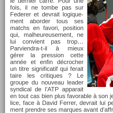
le de­rni­er carré. Pour une
fois, il ne tombe pas sur
Feder­er et de­vrait logique­
ment ab­ord­er tous ses
matchs en favori, posi­tion
qui, mal­heureuse­ment, ne
lui con­vient pas trop…
Parviendra-t-il à mieux
gérer la pre­ss­ion cette
année et enfin décroch­er
un titre sig­nificatif qui ferait
taire les critiques ? Le
groupe du nouveau lead­er
syn­d­ical de l’ATP ap­parait
en tout cas bien plus favor­able à son 
lice, face à David Ferr­er, de­vrait lui 
ment pre­ndre ses mar­ques avant d’affro