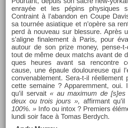
Pour­tant, de­puis son sacre new-yorkai
enrayée et les pépins physiques 
Contra­int à l’aban­don en Coupe Davis,
sa tournée as­iatique et n’opère sa ren
perd à nouveau sur bles­sure. Après un
s’alig­ne fin­ale­ment à Paris, pour év
auto­ur de son prize money, pense-t-o
tout de même deux matchs avant de décla
ques heures avant sa re­ncontre co
cause, une épaule douloureuse qui l’
con­venab­le­ment. Sera-t-il réel­le­ment
cette semaine ? Ap­parem­ment, oui. Il
qu’il ser­vait
« au maxi­mum de [s]es po
deux ou trois jours »,
af­firmant qu’il 
100%. »
Info ou intox ? Pre­mi­ers élé
lundi soir face à Tomas Be­rdych.