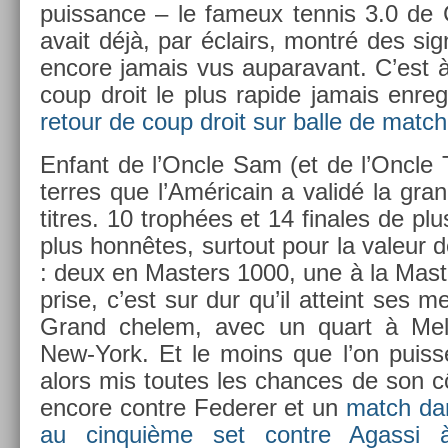
puis­sance – le fameux ten­nis 3.0 de
avait déjà, par éclairs, montré des sig­
en­core jamais vus auparavant. C’est à 
coup droit le plus rapide jamais en­reg
re­tour de coup droit sur balle de match
En­fant de l’Oncle Sam (et de l’Oncle 
ter­res que l’Américain a validé la gra
tit­res. 10 trophées et 14 fin­ales de pl
plus honnêtes, sur­tout pour la valeur des
: deux en Mast­ers 1000, une à la Mast
pr­ise, c’est sur dur qu’il at­teint ses me
Grand chelem, avec un quart à Mel­
New-York. Et le moins que l’on puis­se 
alors mis toutes les chan­ces de son c
en­core con­tre Feder­er et un
match dan
au cin­quiè­me set con­tre Agas­si