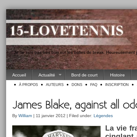
"Je ne suis pas très bon sur les balles de break. Heureusement
Accueil
Actualité
Bord de court
Histoire
À PROPOS
AUTEURS
DONS
FAQ
INSCRIPTION
James Blake, against all od
By
William
| 11 janvier 2012 | Filed under:
Légendes
La vie fr
cinglant 