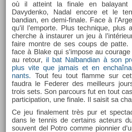
où il at­teint la fin­ale en balayan
Davyden­ko, Nadal en­core et le ten
bandian, en demi-finale. Face à l’Ar­ge
qu’il l’em­porte. Plus tech­nique, plus a
cherche à in­staur­er un jeu à l’intéri
faire montre de ses coups de patte. C
face à Blake qui s’im­pose au co­urage 
au re­tour,
il bat Nal­bandian à son pr
plus vite que jamais et en enchaîna
nants.
Tout feu tout flam­me sur cette
faud­ra le Feder­er des meil­leurs jour
trois sets. Son par­cours fut en tout c
par­ticipa­tion, une fin­ale. Il saisit sa cha
Ce jeu fin­ale­ment très pur et spec­ta
dans le ten­nis de cer­tains ac­teurs 
souvent del Potro comme pion­ni­er d’