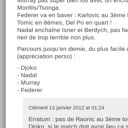
Murray pas super bien loti avec un enc
Monfils/Tsonga.
Federer va en baver : Karlovic au 3ème 
Tomic en 8èmes, Del Po en quart !
Nadal enchaîne Isner et Berdych, pas fac
rien de trop terrible non plus.
Parcours jusqu’en demie, du plus facile au
(appréciation perso) :
- Djoko
- Nadal
- Murray
- Federer
Clément
13 janvier 2012 at 01:24
Erratum : pas de Raonic au 3ème to
Djoko, si le match doit avoir lieu ça 