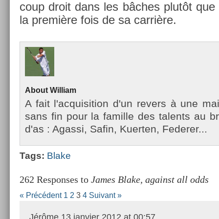
coup droit dans les bâches plutôt que 
la première fois de sa carrière.
About
Wil­liam
A fait l'ac­quisi­tion d'un re­v­ers à une m
sans fin pour la famil­le des talents au b
d'as : Agas­si, Safin, Kuert­en, Feder­er...
Tags:
Blake
262 Responses to
James Blake, against all odds
« Précédent
1
2
3
4
Suivant »
Jérôme
13 janvier 2012 at 00:57