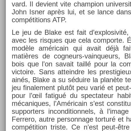
vard. Il de­vient vite champ­ion uni­ver­si
John Isner après lui, et se lance dan
com­péti­tions ATP.
Le jeu de Blake est fait d’explosivité, 
avec les ris­ques que cela com­por­te. 
modèle américain qui avait déjà fai
matières de cogneurs-vainqueurs, Bla
bois que l’on savait taillé pour la com­
vic­toire. Sans at­teindre les pre­stigi
ainés, Blake a su séduire la planète te
jeu fin­ale­ment plutôt peu varié et peut
pour l’œil fatigué du spec­tateur hab
mécaniques, l’Américain s’est con­sti
sup­port­ers in­con­dition­nels, à l’imag
Fer­rero, autre per­son­nage tor­turé et 
com­péti­tion tri­ste. Ce n’est peut-êt