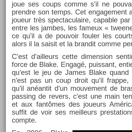
joue ses coups comme s’il ne pouvai
pre­ndre son temps. Cet en­gage­ment ab
joueur très spec­taculaire, cap­able pa
entre les jam­bes, les fameux « tween­er
ce qu’il a de pouvoir foul­er les co­ur
alors il la saisit et la bran­dit comme per
C’est d’ail­leurs cette di­mens­ion sen­t
force de Blake. Engagé, puis­sant, en­ti­
qu’est le jeu de James Blake quand o
n’est pas un coup droit qu’il frap­pe,
qu’il anéantit d’un mouve­ment de bra
pass­ing de re­v­ers, c’est une main te
et aux fantômes des joueurs Américai
suf­fit de voir ses meil­leurs pre­sta­ti
com­pte.