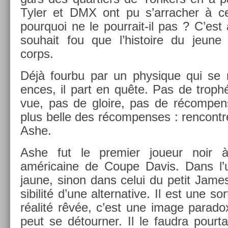
Tyler et DMX ont pu s’ar­rach­er à cet
pour­quoi ne le pourrait-il pas ? C’est 
souhait fou que l’his­toire du jeune
corps.
Déjà four­bu par un physique qui se r
ences, il part en quête. Pas de trop
vue, pas de gloire, pas de récom­pens
plus belle des récom­penses : re­ncontr­
Ashe.
Ashe fut le pre­mi­er joueur noir à
américaine de Coupe Davis. Dans l’un
jaune, sinon dans celui du petit James, 
sibilité d’une al­ter­native. Il est une s
réalité rêvée, c’est une image para­d
peut se détourn­er. Il le faud­ra pour­