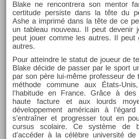
Blake ne re­ncontrera son men­tor f
cer­titude per­sis­te dans la tête du p
Ashe a im­primé dans la tête de ce pe
un tab­leau nouveau. Il peut de­venir j
peut jouer comme les aut­res. Il peut
aut­res.
Pour at­teindre le statut de joueur de ten­
Blake décide de pass­er par le sport uni
par son père lui-même pro­fes­seur de t
méthode com­mune aux États-Uni
l’habitude en Fran­ce. Grâce à des in
haute fac­ture et aux lourds moyens
dévelop­pe­ment américain à l’égard
s’entraîner et pro­gress­er tout en pou
cur­sus scolaire. Ce système de bo
d’accéder à la célèbre uni­ver­sité de