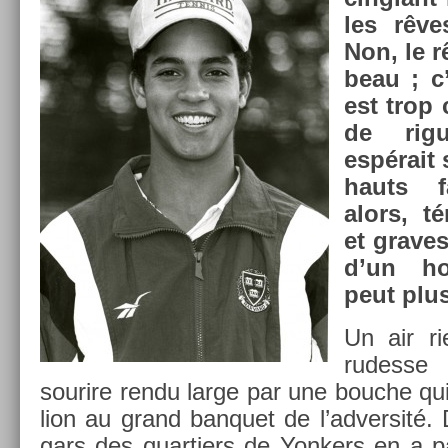
les rêve
Non, le r
beau ; c’
est trop 
de rig
espérait
hauts f
alors, t
et graves
d’un h
peut plus
Un air rie
rudes­se
sourire rendu large par une bouc­he qui s
lion au grand ban­quet de l’ad­versité.
gars des quar­ti­ers de Yonk­ers en a p