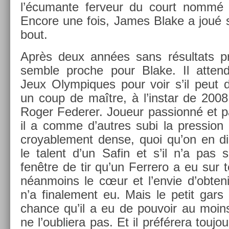
l’écuman­te fer­veur du court nommé 
En­core une fois, James Blake a joué 
bout.
Après deux années sans résul­tats pro­
semble pro­che pour Blake. Il at­tend
Jeux Olym­piques pour voir s’il peut 
un coup de maître, à l’instar de 2008 
Roger Feder­er. Joueur pas­sionné et par
il a comme d’aut­res subi la pre­ss­ion
croyab­le­ment dense, quoi qu’on en dis
le talent d’un Safin et s’il n’a pas s
fenêtre de tir qu’un Fer­rero a eu sur te
néan­moins le cœur et l’envie d’ob­teni
n’a fin­ale­ment eu. Mais le petit gars
chan­ce qu’il a eu de pouvoir au moins 
ne l’oub­liera pas. Et il préférera toujo