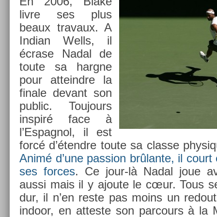
En 2006, Blake
livre ses plus
beaux travaux. A
In­dian Wells, il
écrase Nadal de
toute sa hargne
pour at­teindre la
fin­ale de­vant son
pub­lic. Toujours
in­spiré face à
l’Es­pagnol, il est
forcé d’étendre toute sa clas­se physiqu
Animé d’une pass­ion brûlante, il court 
ses for­ces
. Ce jour-là Nadal joue a
aussi mais il y ajoute le cœur. Tous ses
dur, il n’en reste pas moins un re­dout
in­door, en at­teste son par­cours à la