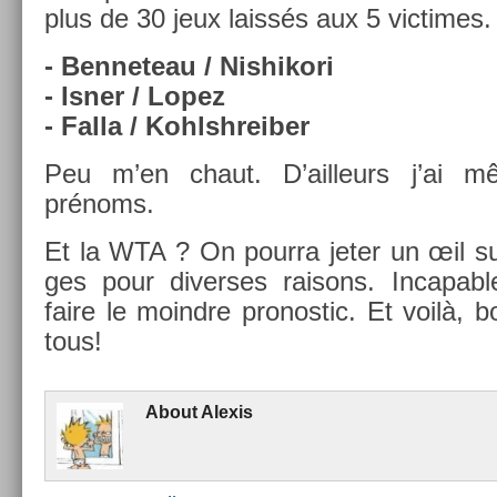
plus de 30 jeux laissés aux 5 vic­times.
- Be­nneteau / Nis­hikori
- Isner / Lopez
- Falla / Kohlshreib­er
Peu m’en chaut. D’ail­leurs j’ai
prénoms.
Et la WTA ? On pour­ra jeter un œil s
ges pour di­ver­ses raisons. In­cap­a
faire le moindre pro­nos­tic. Et voilà, b
tous!
About
Al­exis