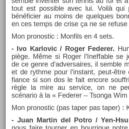
semble in­vent­er son ten­nis au fur et
tout est pos­sible avec lui. Voilà qui 
bénéfici­er au moins de quel­ques bon­n
en ces temps de crise ça ne se re­fuse
Mon pro­nos­tic : Mon­fils en 4 sets.
- Ivo Kar­lovic / Roger Feder­er.
Hum.
piège. Même si Roger l’Ineff­able se jo
de ce genre d’ad­versaires, il semble m
et de rythme pour l’instant, peut-être
fian­ce si son dos le fait en­core souf
règle la mire au ser­vice, on ne pe
scénario à la « Feder­er – Tson­ga Wi
Mon pro­nos­tic (pas taper pas taper) : K
- Juan Mar­tin del Potro / Yen-Hs
nous faire tourn­er en bour­rique notr