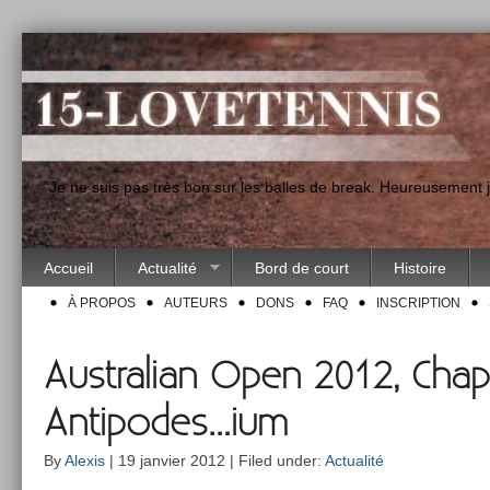
"Je ne suis pas très bon sur les balles de break. Heureusement
Accueil
Actualité
Bord de court
Histoire
À PROPOS
AUTEURS
DONS
FAQ
INSCRIPTION
Australian Open 2012, Chapter
Antipodes…ium
By
Alexis
| 19 janvier 2012 | Filed under:
Actualité