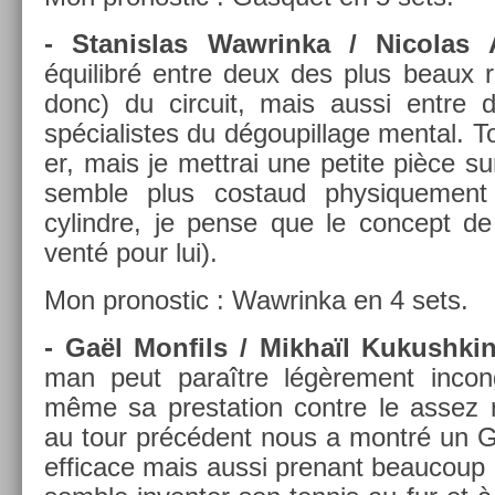
- Stanis­las Waw­rinka / Nicolas 
équilibré entre deux des plus beaux r
donc) du cir­cuit, mais aussi entre d
spécialis­tes du dégoupil­lage ment­al. T
er, mais je mettrai une petite pièce s
semble plus co­staud physique­me
cylindre, je pense que le con­cept de
venté pour lui).
Mon pro­nos­tic : Waw­rinka en 4 sets.
- Gaël Mon­fils / Mikhaïl Kukushkin
man peut paraître légère­ment in­co
même sa pre­sta­tion con­tre le assez re­
au tour précédent nous a montré un G
ef­ficace mais aussi pre­nant be­aucoup d