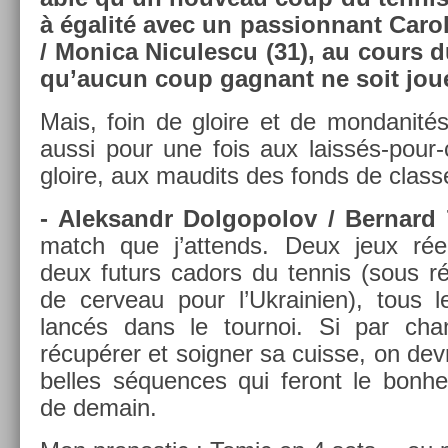
à égalité avec un pas­sion­nant Carol
/ Monica Nicules­cu (31), au cours d
qu’aucun coup gag­nant ne soit jou
Mais, foin de gloire et de mon­danité
aussi pour une fois aux laissés-pour
gloire, aux maudits des fonds de clas­
- Al­ek­sandr Dol­gopolov / Be­rnard
match que j’at­tends. Deux jeux réel­
deux futurs cadors du ten­nis (sous ré
de cer­veau pour l’Uk­raini­en), tous
lancés dans le tour­noi. Si par cha
récupérer et soign­er sa cuis­se, on de­v
be­lles séqu­ences qui feront le bon­
de de­main.