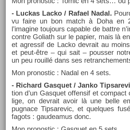
Mon pro­nos­tic : Tomic en 4 sets… ou p
- Luc­kas Lacko / Rafael Nadal.
Pour­
vu faire un bon match à Doha en 20
l’imagine toujours cap­able de battre n
con­tre Goliath sur le papi­er, mais là en­
et ag­ressif de Lacko de­vrait au moins 
et peut-être – qui sait – pouss­er not
un peu rouillé dans ses re­tranche­ment
Mon pro­nos­tic : Nadal en 4 sets.
- Ric­hard Gas­quet / Janko Tip­sarev
tion d’un Gas­quet of­fen­sif et com­pact
lige, on de­vrait avoir là une belle e
pug­nace Tip­sarevic, et quel­ques fus
fagots : gaudeamus donc.
Mon pro­nos­tic : Gas­quet en 5 sets.