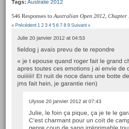
Tags:
Australie 2012
546 Responses to
Australian Open 2012, Chapter 
« Précédent
1
2
3
4
5
6
7
8
9
Suivant »
Julie
20 janvier 2012 at 04:53
fieldog j avais prevu de te repondre
« je t epouse quand roger fait le grand 
apres toutes ces emotions j ai envie de di
ouiiiiii! Et nuit de noce dans une botte d
jms fait hein, je garantie rien)
Ulysse
20 janvier 2012 at 07:43
Julie, le foin ça pique, ça je te le gar
C’est charmant pour un coït de cam
genre coup de sang irréprimable tout