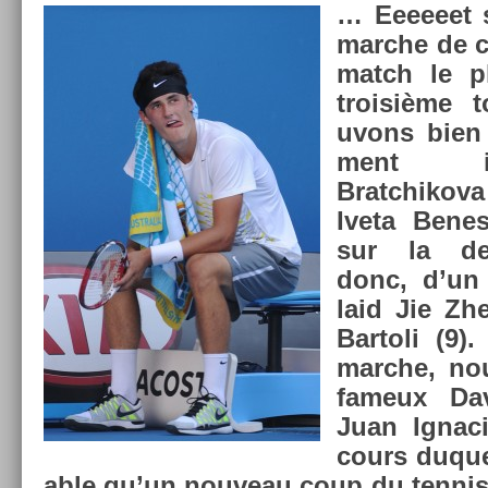
… Eeeeeet s
marche de c
match le p
troisiè­me 
uvons bien 
ment in
Bratchiko
Iveta Be­ne
sur la de
donc, d’un
laid Jie Zh
Bar­toli (9)
marche, nou
fameux Dav
Juan Ig­nac
cours duquel
able qu’un nouveau coup du ten­nis 