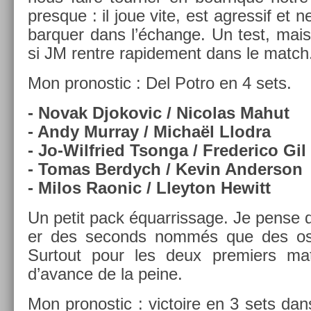
pre­sque : il joue vite, est ag­ressif et 
bar­qu­er dans l’échan­ge. Un test, mais 
si JM re­ntre rapide­ment dans le match
Mon pro­nos­tic : Del Potro en 4 sets.
- Novak Djokovic / Nicolas Mahut
- Andy Mur­ray / Michaël Llod­ra
- Jo-Wilfried Tson­ga / Frederico Gil
- Tomas Be­rdych / Kevin An­der­son
- Milos Raonic / Lleyton Hewitt
Un petit pack équar­rissage. Je pense qu’
er des seconds nommés que des os­
Sur­tout pour les deux pre­mi­ers m
d’avan­ce de la peine.
Mon pro­nos­tic : vic­toire en 3 sets da