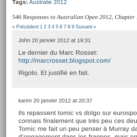
Tags:
Australie 2012
546 Responses to
Australian Open 2012, Chapter 
« Précédent
1
2
3
4
5
6
7
8
9
Suivant »
John
20 janvier 2012 at 19:31
Le dernier du Marc Rosset:
http://marcrosset.blogspot.com/
Rigolo. Et justifié en fait.
karim
20 janvier 2012 at 20:37
Ils repassent tomic vs dolgo sur eurospor
connais finalement que très peu ces deu
Tomic me fait un peu penser à Murray 
d’engagement dans les frappes, mais en