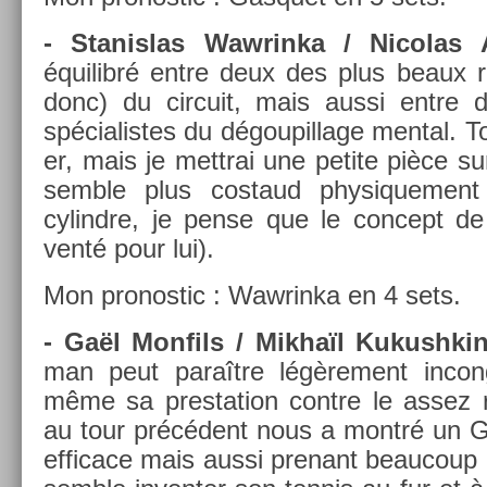
- Stanis­las Waw­rinka / Nicolas 
équilibré entre deux des plus beaux r
donc) du cir­cuit, mais aussi entre d
spécialis­tes du dégoupil­lage ment­al. T
er, mais je mettrai une petite pièce s
semble plus co­staud physique­me
cylindre, je pense que le con­cept de
venté pour lui).
Mon pro­nos­tic : Waw­rinka en 4 sets.
- Gaël Mon­fils / Mikhaïl Kukushkin
man peut paraître légère­ment in­co
même sa pre­sta­tion con­tre le assez re­
au tour précédent nous a montré un G
ef­ficace mais aussi pre­nant be­aucoup d