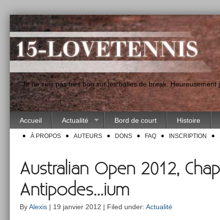
"Je ne suis pas très bon sur les balles de break. Heureusement
Accueil
Actualité
Bord de court
Histoire
À PROPOS
AUTEURS
DONS
FAQ
INSCRIPTION
Australian Open 2012, Chapter
Antipodes…ium
By
Alexis
| 19 janvier 2012 | Filed under:
Actualité