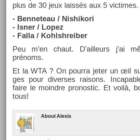
plus de 30 jeux laissés aux 5 vic­times.
- Be­nneteau / Nis­hikori
- Isner / Lopez
- Falla / Kohlshreib­er
Peu m’en chaut. D’ail­leurs j’ai
prénoms.
Et la WTA ? On pour­ra jeter un œil s
ges pour di­ver­ses raisons. In­cap­a
faire le moindre pro­nos­tic. Et voilà, b
tous!
About
Al­exis