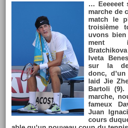
… Eeeeeet s
marche de c
match le p
troisiè­me 
uvons bien 
ment in
Bratchiko
Iveta Be­ne
sur la de
donc, d’un
laid Jie Zh
Bar­toli (9)
marche, nou
fameux Dav
Juan Ig­nac
cours duquel
able qu’un nouveau coup du ten­nis 