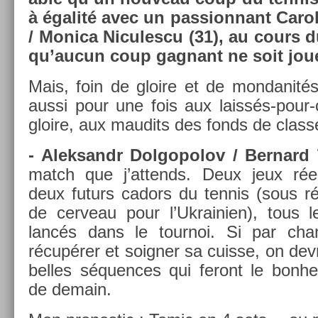
à égalité avec un pas­sion­nant Carol
/ Monica Nicules­cu (31), au cours d
qu’aucun coup gag­nant ne soit jou
Mais, foin de gloire et de mon­danité
aussi pour une fois aux laissés-pour
gloire, aux maudits des fonds de clas­
- Al­ek­sandr Dol­gopolov / Be­rnard
match que j’at­tends. Deux jeux réel­
deux futurs cadors du ten­nis (sous ré
de cer­veau pour l’Uk­raini­en), tous
lancés dans le tour­noi. Si par cha
récupérer et soign­er sa cuis­se, on de­v
be­lles séqu­ences qui feront le bon­
de de­main.