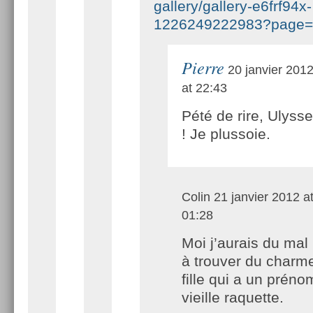
gallery/gallery-e6frf94x-
1226249222983?page=
Pierre
20 janvier 201
at 22:43
Pété de rire, Ulysse
! Je plussoie.
Colin
21 janvier 2012 a
01:28
Moi j’aurais du mal
à trouver du charm
fille qui a un préno
vieille raquette.