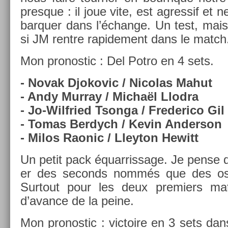
pre­sque : il joue vite, est ag­ressif et 
bar­qu­er dans l’échan­ge. Un test, mais 
si JM re­ntre rapide­ment dans le match
Mon pro­nos­tic : Del Potro en 4 sets.
- Novak Djokovic / Nicolas Mahut
- Andy Mur­ray / Michaël Llod­ra
- Jo-Wilfried Tson­ga / Frederico Gil
- Tomas Be­rdych / Kevin An­der­son
- Milos Raonic / Lleyton Hewitt
Un petit pack équar­rissage. Je pense qu’
er des seconds nommés que des os­
Sur­tout pour les deux pre­mi­ers m
d’avan­ce de la peine.
Mon pro­nos­tic : vic­toire en 3 sets da