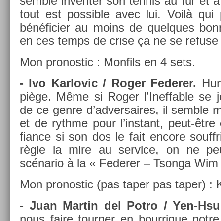
semble in­vent­er son ten­nis au fur et
tout est pos­sible avec lui. Voilà qui 
bénéfici­er au moins de quel­ques bon­n
en ces temps de crise ça ne se re­fuse
Mon pro­nos­tic : Mon­fils en 4 sets.
- Ivo Kar­lovic / Roger Feder­er.
Hum.
piège. Même si Roger l’Ineff­able se jo
de ce genre d’ad­versaires, il semble m
et de rythme pour l’instant, peut-être
fian­ce si son dos le fait en­core souf
règle la mire au ser­vice, on ne pe
scénario à la « Feder­er – Tson­ga Wi
Mon pro­nos­tic (pas taper pas taper) : K
- Juan Mar­tin del Potro / Yen-Hs
nous faire tourn­er en bour­rique notr