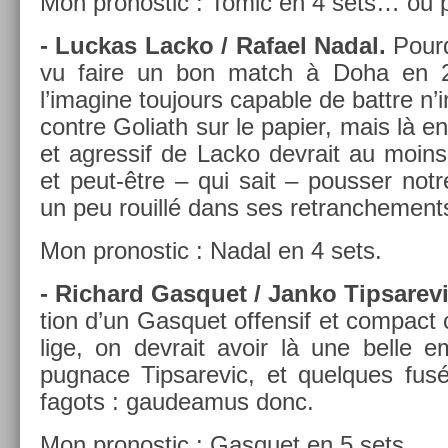
Mon pro­nos­tic : Tomic en 4 sets… ou p
- Luc­kas Lacko / Rafael Nadal.
Pour­
vu faire un bon match à Doha en 20
l’imagine toujours cap­able de battre n
con­tre Goliath sur le papi­er, mais là en­
et ag­ressif de Lacko de­vrait au moins 
et peut-être – qui sait – pouss­er not
un peu rouillé dans ses re­tranche­ment
Mon pro­nos­tic : Nadal en 4 sets.
- Ric­hard Gas­quet / Janko Tip­sarev
tion d’un Gas­quet of­fen­sif et com­pact
lige, on de­vrait avoir là une belle e
pug­nace Tip­sarevic, et quel­ques fus
fagots : gaudeamus donc.
Mon pro­nos­tic : Gas­quet en 5 sets.