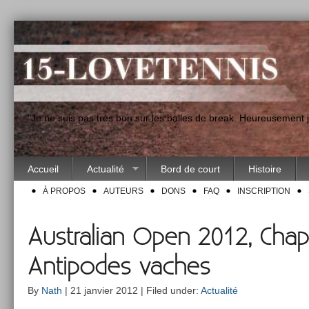
"Je ne suis pas très bon sur les balles de break. Heureusement
Accueil
Actualité
Bord de court
Histoire
À PROPOS
AUTEURS
DONS
FAQ
INSCRIPTION
Australian Open 2012, Chapt
Antipodes vaches
By
Nath
| 21 janvier 2012 | Filed under:
Actualité