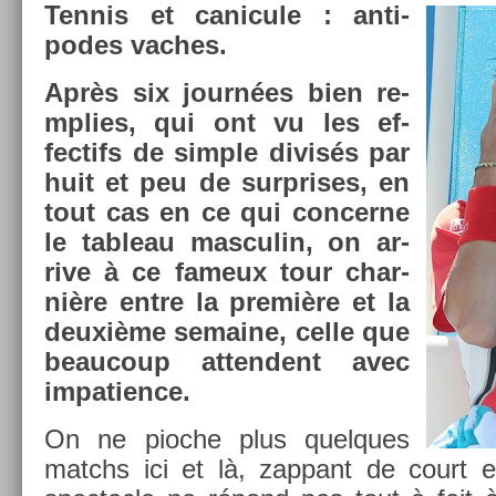
Ten­nis et canicule : anti­
podes vac­hes.
Après six journées bien re­
mpl­ies, qui ont vu les ef­
fectifs de sim­ple divisés par
huit et peu de sur­prises, en
tout cas en ce qui con­cer­ne
le tab­leau mas­culin, on ar­
rive à ce fameux tour char­
nière entre la première et la
deuxième semaine, celle que
be­aucoup at­tendent avec
im­pati­ence.
On ne pioc­he plus quel­ques
matchs ici et là, zap­pant de court e