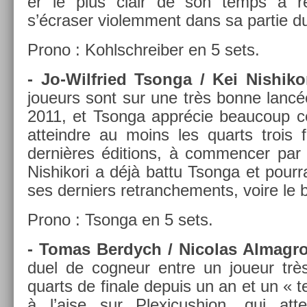
er le plus clair de son temps à re­g
s’écras­er violem­ment dans sa par­tie 
Prono : Kohlschreib­er en 5 sets.
- Jo-Wilfried Tson­ga / Kei Nis­hikor
joueurs sont sur une très bonne lancée
2011, et Tson­ga apprécie be­aucoup ce 
at­teindre au moins les quarts trois f
dernières édi­tions, à com­menc­er par 
Nis­hikori a déjà battu Tson­ga et pour­r
ses de­rni­ers re­tranche­ments, voire le 
Prono : Tson­ga en 5 sets.
- Tomas Be­rdych / Nicolas Al­mag­ro
duel de cog­neur entre un joueur très
quarts de fin­ale de­puis un an et un « ter
à l’aise sur Plexicush­ion, qui at­