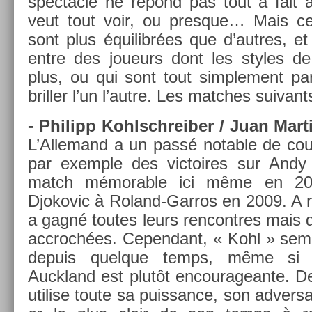
spec­tacle ne répond pas tout à fait 
veut tout voir, ou pre­sque… Mais cer
sont plus équilibrées que d’aut­res, et
entre des joueurs dont les styles de
plus, ou qui sont tout simple­ment par­
brill­er l’un l’autre. Les matches suivants
- Philipp Kohlschreib­er / Juan Mar­t
L’Al­lemand a un passé not­able de co­
par ex­em­ple des vic­toires sur Andy
match mémor­able ici même en 2
Djokovic à Roland-Garros en 2009. A no
a gagné toutes leurs re­ncontres mais q
accrochées. Cepen­dant, « Kohl » semb
de­puis quel­que temps, même si 
Auckland est plutôt en­couragean­te. De
util­ise toute sa puis­sance, son ad­vers