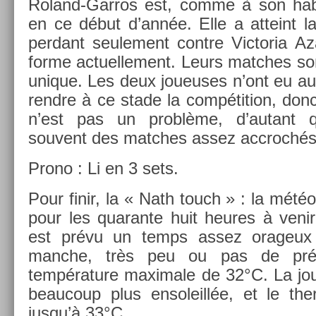
Roland-Garros est, comme à son habi
en ce début d’année. Elle a at­teint la
per­dant seule­ment con­tre Vic­toria A
forme ac­tuel­le­ment. Leurs matches so
uni­que. Les deux joueuses n’ont eu auc
re­ndre à ce stade la com­péti­tion, donc
n’est pas un problème, d’autant qu’
souvent des matches assez accrochés
Prono : Li en 3 sets.
Pour finir, la « Nath touch » : la météo 
pour les quaran­te huit heures à venir
est prévu un temps assez orageux 
manche, très peu ou pas de préci
tempéra­ture maximale de 32°C. La jou
be­aucoup plus en­soleillée, et le th
jusqu’à 33°C.