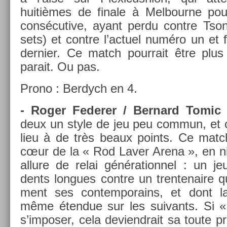
huitièmes de fin­ale à Mel­bour­ne pour
con­sécutive, ayant perdu con­tre Tso
sets) et con­tre l’ac­tuel numéro un et f
de­rni­er. Ce match pour­rait être plus
para­it. Ou pas.
Prono : Be­rdych en 4.
- Roger Feder­er / Be­rnard Tomic (
deux un style de jeu peu com­mun, et ce
lieu à de très beaux points. Ce match
cœur de la « Rod Laver Arena », en ni
al­lure de relai génération­nel : un je
dents lon­gues con­tre un tren­tenaire qu
ment ses con­tem­porains, et dont la
même éten­due sur les suivants. Si « 
s’im­pos­er, cela de­viendrait sa toute p