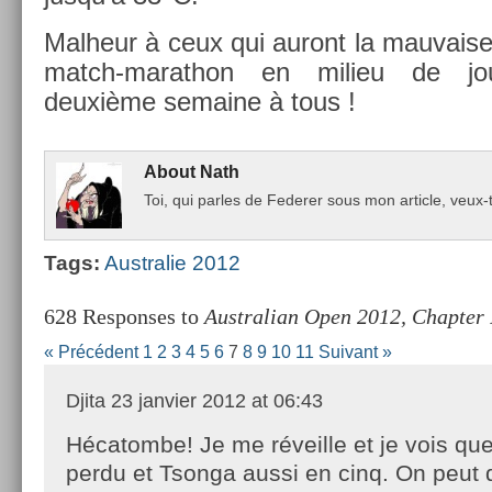
Mal­heur à ceux qui auront la mauva­ise
match-marathon en milieu de jo
deuxième semaine à tous !
About
Nath
Toi, qui par­les de Feder­er sous mon ar­ticle, ve
Tags:
Australie 2012
628 Responses to
Australian Open 2012, Chapter 
« Précédent
1
2
3
4
5
6
7
8
9
10
11
Suivant »
Djita
23 janvier 2012 at 06:43
Hécatombe! Je me réveille et je vois qu
perdu et Tsonga aussi en cinq. On peut di