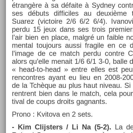
étrangère à sa défaite à Syd­ney con­tr
ses débuts dif­ficiles au deuxième t
Suarez (vic­toire 2/6 6/2 6/4). Ivanov
perdu 15 jeux dans ses trois pre­mi­e
l’air bien en place, malgré un faib­le 
ment­al toujours aussi fragile en ce 
l’image de ce match perdu con­tre Cli
alors qu’elle menait 1/6 6/1 3-0, balle 
« head-to-head » entre elles est peu r
re­ncontres ayant eu lieu en 2008-2009
de la Tchèque au plus haut niveau. Si
re­ntrent bien dans le match, cela pour­
tiv­al de coups droits gag­nants.
Prono : Kvitova en 2 sets.
- Kim Clijst­ers / Li Na (5-2).
La de