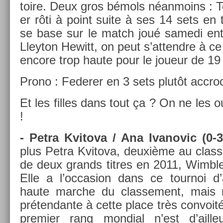
toire. Deux gros bémols néan­moins : Tom
er rôti à point suite à ses 14 sets en t
se base sur le match joué samedi ent
Lleyton Hewitt, on peut s’at­tendre à c
en­core trop haute pour le joueur de 19
Prono : Feder­er en 3 sets plutôt accro
Et les fil­les dans tout ça ? On ne les ou
!
- Petra Kvitova / Ana Ivanovic (0-3
plus Petra Kvitova, deuxième au clas­s
de deux grands tit­res en 2011, Wimble
Elle a l’oc­cas­ion dans ce tour­noi 
haute marche du clas­se­ment, mais 
préten­dante à cette place très con­voit­
pre­mi­er rang mon­di­al n’est d’ail­