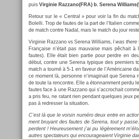
puis
Vir­ginie Raz­zano(FRA) b. Serena Wil­liams(U
Re­tour sur le « Centr­al » pour voir la fin du m
Bolel­li. Trop de fautes de la part de l’Itali­en com
de match con­tre Nadal, mais le match du jour reste
Vir­ginie Raz­zano vs Serena Wil­liams,
I was there
Française n’était pas mauva­ise mais pêchait à la f
fautes). Elle était bien par­tie pour per­dre en 
début, con­tre une Serena typique des pre­mi­ers t
match a tourné à 5-1 en faveur de l’Américaine da
ce mo­ment là, per­son­ne n’imaginait que Serena 
de toute la re­ncontre. Elle a éton­nam­ment perdu les 
fautes face à une Raz­zano qui s’accroc­hait comme 
a pris feu, ne ratant rien pen­dant quel­ques jeux p
pas à re­dress­er la situa­tion.
C’est là que le voisin numéro deux entre en ac­ti
ment bruyant des fautes de Serena, tout y passe. 
per­dent ! Heureuse­ment j’ai pu légère­ment m’élo
aut­res spec­tateurs qui en­courageaient Vir­ginie dan