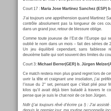
Court 17 :
Maria Jose Mar­tinez Sanchez (ESP) b. 
J’ai toujours une appréhens­ion quand Mar­tinez San
contrôle ab­solu­ment pas la lon­gueur de ces co
dans un grand jour, re­tour de bles­sure ob­lige.
Comme toute joueuse de l’Est de l’Europe qui se r
oublié le nom dans un mois – fait des séries de 2
Un jeu équilibré cepen­dant, sans faib­lesse réd
deuxième balle qui sort souvent des li­mites du cou
Court 3:
Mic­hael Be­rrer(G­ER) b. Jürgen Mel­zer(A
Ce match re­stera mon plus grand re­gret lors de cet
uv­rir la tête et craig­nant une in­sola­tion, j’ai pré
l’issue du 2° set, pen­sant que c’était plié pour M
kilos qu’il avait déjà bien baladé à trav­ers le co
pense que je suis le chat noir de ce bon Jürgen.
Ndlr (j’ai toujours rêvé d’écrire ça !) : J’ai as­s­is
de­puis le pre­mi­er jour, ma routine per­son­nelle in­