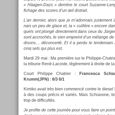
« Häagen-Dazs » derrière le court Suzanne-Lengle
fichage des scores d’un œil dis­trait.
L’an de­rni­er, alors que je m’adon­nais just­e­ment à
nais un peu de glace et, la « cuillère » en­core dan
quels ont plongé di­rec­te­ment dans ceux du Jürgen
sont accrochés, le sien em­preint d’un mélange de 
dis­ons… décon­certé. Et il a perdu le len­demain
cinq sets qui plus est.
Mardi 29 mai : Ma première sur le Philippe-Chatrier 
la tri­bune René-Lacoste, légère­ment à droite de la
Court Philip­pe Chat­ri­er :
Fran­cesca Schia
Krumm(JPN) : 6/3 6/1
Kimiko avait très bien com­mencé con­tre le di­ese
à des coups précis et variés. Mais Schiavone, bie
trop de dif­ficultés.
Je pro­fite de cette journée pour vous faire un point