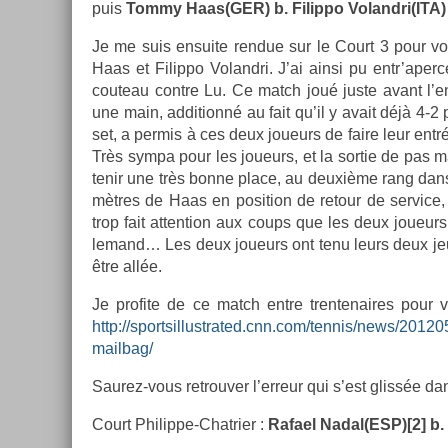
puis
Tommy Haas(GER) b. Filip­po Volandri(ITA) :
Je me suis en­suite re­ndue sur le Court 3 pour v
Haas et Filip­po Volandri. J’ai ainsi pu en­tr’aper
co­uteau con­tre Lu. Ce match joué juste avant l’e
une main, ad­ditionné au fait qu’il y avait déjà 4-2 
set, a per­mis à ces deux joueurs de faire leur entr
Très sympa pour les joueurs, et la sor­tie de pas m
tenir une très bonne place, au deuxième rang dans 
mètres de Haas en posi­tion de re­tour de ser­vice, 
trop fait at­ten­tion aux coups que les deux joueur
lemand… Les deux joueurs ont tenu leurs deux jeux d
être allée.
Je pro­fite de ce match entre tren­tenaires pour vo
http://sportsillustrated.cnn.com/tennis/news/2012
mailbag/
Saurez-vous retro­uv­er l’er­reur qui s’est glissée dan
Court Philippe-Chatrier :
Rafael Nadal(ESP)[2] b. S