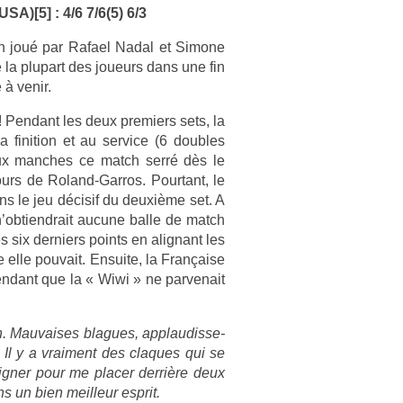
SA)[5] : 4/6 7/6(5) 6/3
atch joué par Rafael Nadal et Simone
me la plupart des joueurs dans une fin
 à venir.
! Pen­dant les deux pre­mi­ers sets, la
in­i­tion et au ser­vice (6 doub­les
deux man­ches ce match serré dès le
ours de Roland-Garros. Pour­tant, le
ns le jeu décisif du deuxième set. A
n’ob­tiendrait aucune balle de match
six de­rni­ers points en al­ig­nant les
elle pouvait. En­suite, la Française
en­dant que la « Wiwi » ne par­venait
on. Mauvaises blagues, applaudis­se­
Il y a vrai­ment des claques qui se
ign­er pour me plac­er derrière deux
s un bien meil­leur esprit.