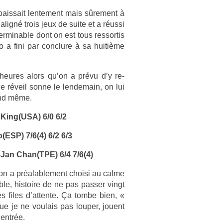
bais­sait len­te­ment mais sûre­ment à
aligné trois jeux de suite et a réussi
­min­able dont on est tous re­ssor­tis
no a fini par con­clure à sa huitième
heures alors qu’on a prévu d’y re­
le réveil sonne le len­demain, on lui
and même.
 King(USA) 6/0 6/2
o(ESP) 7/6(4) 6/2 6/3
-Jan Chan(TPE) 6/4 7/6(4)
l’on a préalab­le­ment choisi au calme
le, his­toire de ne pas pass­er vingt
s files d’at­tente. Ça tombe bien, «
e je ne voulais pas loup­er, jouent
 entrée.