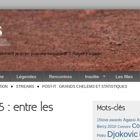
eusement je m'en procure beaucoup !" Roger Federer
ire
Légendes
Rencontres
Insolite
Les filles
TION
STREAMS
POST-IT : GRANDS CHELEMS ET STATISTIQUES
 : entre les
Mots-clés
Agassi
A
15love awards
Co
Bercy 2010
Connors
Djokovic
Potro