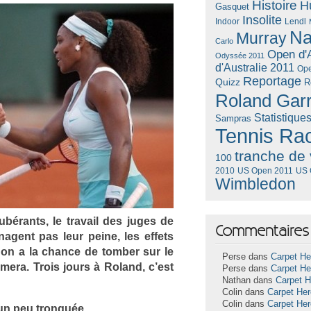
Histoire
H
Gasquet
Insolite
Lendl
Indoor
Na
Murray
Carlo
Open d'A
Odyssée 2011
d'Australie 2011
Ope
Reportage
Quizz
R
Roland Gar
Statistique
Sampras
Tennis Ra
tranche de 
100
US Open 2011
US 
2010
Wimbledon
xubérants, le travail des juges de
Commentaires 
agent pas leur peine, les ef­fets
 on a la chan­ce de tomb­er sur le
Perse dans
Carpet He
­mera. Trois jours à Roland, c’est
Perse dans
Carpet He
Nathan dans
Carpet 
Colin dans
Carpet He
Colin dans
Carpet He
 un peu tron­quée…