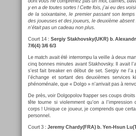
dont vous ne com­prenez pas un mot, cal­mes, bavards,
y en a de toutes sor­tes ! Cette fois, j’ai eu des voi
de la soixan­taine, le pre­mi­er pas­sant son temps à
des joueuses et des joueurs, le deuxième ab­sent s
n’était pas un cadeau non plus.
Court 14 :
Ser­giy Stak­hovsky(UKR) b. Al­exandr 
7/6(4) 3/6 6/3
Le match avait été in­ter­rompu la veil­le à deux man
cinq bon­nes minutes avant Stak­hovsky. Il avait l’
s’est fait break­er en début de set. Ser­giy ne l’a 
l’échan­ge et sor­tant des deuxièmes ser­vices k
phénoménale, que « Dolgo » n’ar­rivait pas à re­nvoy
De près, voir Dol­gopolov frapp­er ses coups droits 
tête tour­ne si violem­ment qu’on a l’impress­ion
corps ! Uni­que ce joueur, je com­prends que cer­ta
per­son­nel.
Court 3 :
Jeremy Char­dy(FRA) b. Yen-Hsun Lu(TPE