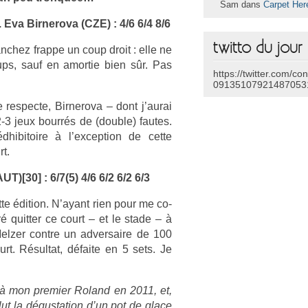
Sam dans
Carpet Her
Eva Bi­rnerova (CZE) : 4/6 6/4 8/6
twitto du jour
chez frap­pe un coup droit : elle ne
ups, sauf en amor­tie bien sûr. Pas
https://twitter.com/co
09135107921487053
e­spec­te, Bi­rnerova – dont j’aurai
-3 jeux bourrés de (doub­le) fautes.
hibitoire à l’ex­cep­tion de cette
rt.
UT)[30] : 6/7(5) 4/6 6/2 6/2 6/3
te édi­tion. N’ayant rien pour me co­
féré quitt­er ce court – et le stade – à
elz­er con­tre un ad­versaire de 100
urt. Résul­tat, défaite en 5 sets. Je
té à mon pre­mi­er Roland en 2011, et,
clut la dégus­ta­tion d’un pot de glace