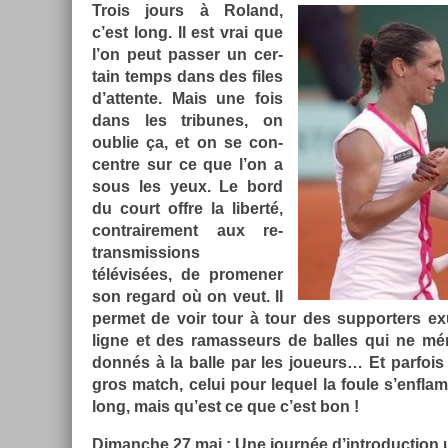
Trois jours à Roland,
c’est long. Il est vrai que
l’on peut pass­er un cer­
tain temps dans des files
d’at­tente. Mais une fois
dans les tri­bunes, on
oub­lie ça, et on se con­
centre sur ce que l’on a
sous les yeux. Le bord
du court offre la li­berté,
contra­ire­ment aux re­
transmiss­ions
télévisées, de pro­men­er
son re­gard où on veut. Il
per­met de voir tour à tour des sup­port­ers e
ligne et des ramas­seurs de bal­les qui ne mén
donnés à la balle par les joueurs… Et par­fois
gros match, celui pour lequel la foule s’enflam
long, mais qu’est ce que c’est bon !
Di­manche 27 mai : Une journée d’introduc­tion