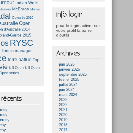
umour
Indian Wells
McEnroe
Masters
Monte-
info login
dal
Odyssée 2010
ustralie
Open
pour le login activer sur
n d'Australie 2014
votre profil la barre
d'outils
oland-Garros 2015
RYSC
ros
s
Tennis manager
Archives
ce
terre battue
Top
juin 2026
vie
US Open
US Open
janvier 2026
Open series
septembre 2025
février 2025
juillet 2024
juin 2024
mars 2024
récents
2023
2022
resy
2021
resy
2020
Heresy
2019
resy
2018
resy
2017