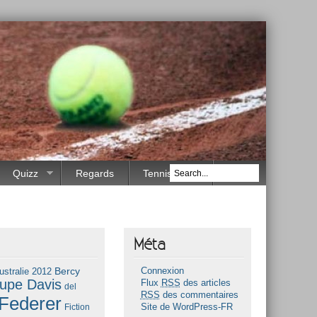
Quizz
Regards
Tennis Race
Méta
Bercy
ustralie 2012
Connexion
upe Davis
Flux
RSS
des articles
del
RSS
des commentaires
Federer
Fiction
Site de WordPress-FR