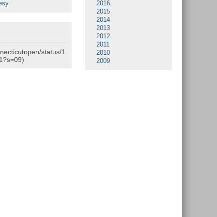
esy
2016
2015
2014
2013
2012
2011
nnecticutopen/status/1
2010
1?s=09)
2009