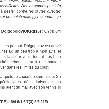
 fes­tifs, pein­turlurés, ab­sents, il
sins dif­ficiles. Deux hom­mes pas loin
 pest­er con­tre les fautes di­rec­tes
ur ce match mais j’y re­viendrai, ça
Dol­gopolov­(UKR)[16] : 6/7(4) 6/4
­ches par­tout. Dol­gopolov est arrivé
air relax, un peu trop à mon avis, et
pas laissé re­venir, tenant très bien
ickés re­bon­dissant à une hauteur
­er dans les li­mites du court.
a quel­que chose de sur­réalis­te. Sa
 qu’elle va se désolidaris­er de son
ins aient du mal avec son ten­nis si
) : 6/4 6/1 6/7(3) 3/6 11/9