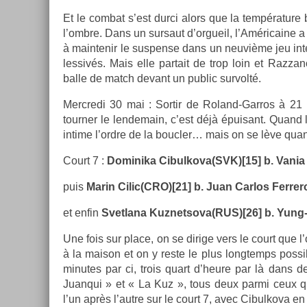
Et le com­bat s’est durci alors que la tempéra­ture 
l’ombre. Dans un sur­saut d’or­gueil, l’Américaine a 
à main­tenir le sus­pen­se dans un neuvième jeu in­ter
les­sivés. Mais elle par­tait de trop loin et Raz­za
balle de match de­vant un pub­lic sur­volté.
Mercredi 30 mai : Sor­tir de Roland-Garros à 21 
tourn­er le len­demain, c’est déjà épuisant. Quand 
in­time l’ordre de la boucl­er… mais on se lève qu
Court 7 :
Dominika Cibul­kova(SVK)[15] b. Vania
puis
Marin Cilic(CRO)[21] b. Juan Car­los Fer­rer
et enfin
Svet­lana Kuz­netsova(­RUS)[26] b. Yung
Une fois sur place, on se di­rige vers le court que 
à la maison et on y reste le plus longtemps pos­sib
minutes par ci, trois quart d’heure par là dans de
Juan­qui » et « La Kuz », tous deux parmi ceux qu
l’un après l’autre sur le court 7, avec Cibul­kova en