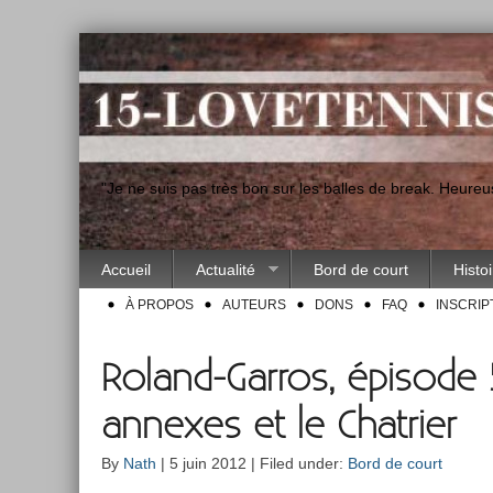
"Je ne suis pas très bon sur les balles de break. Heur
Accueil
Actualité
Bord de court
Histo
À PROPOS
AUTEURS
DONS
FAQ
INSCRIP
Roland-Garros, épisode 5
annexes et le Chatrier
By
Nath
| 5 juin 2012 | Filed under:
Bord de court