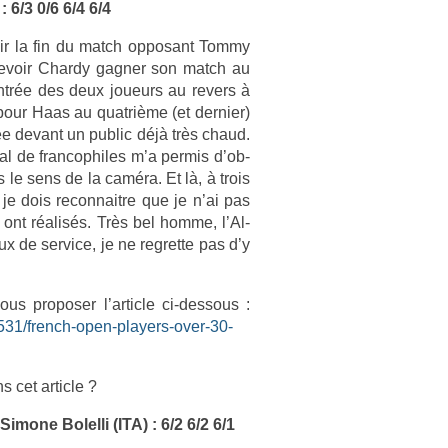
 6/3 0/6 6/4 6/4
oir la fin du match op­posant Tommy
­cevoir Char­dy gagn­er son match au
ntrée des deux joueurs au re­v­ers à
pour Haas au quat­rième (et de­rni­er)
ée de­vant un pub­lic déjà très chaud.
al de fran­cophiles m’a per­mis d’ob­
le sens de la caméra. Et là, à trois
je dois re­con­nait­re que je n’ai pas
s ont réalisés. Très bel homme, l’Al­
e ser­vice, je ne re­gret­te pas d’y
us pro­pos­er l’ar­ticle ci-dessous :
0531/french-open-players-over-30-
s cet ar­ticle ?
imone Bolel­li (ITA) : 6/2 6/2 6/1