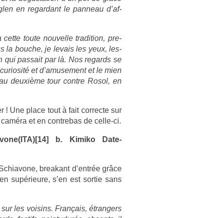
n en re­gar­dant le pan­neau d’af­
 cette toute nouvel­le tradi­tion, pre­
s la bouc­he, je levais les yeux, les­
 qui pas­sait par là. Nos re­gards se
curiosité et d’amuse­ment et le mien
 au deuxième tour con­tre Rosol, en
! Une place tout à fait cor­rec­te sur
 caméra et en con­trebas de celle-ci.
vone(ITA)[14] b. Kimiko Date-
l Schiavone, breakant d’entrée grâce
n sup­érieure, s’en est sor­tie sans
 sur les voisins. Français, étrang­ers