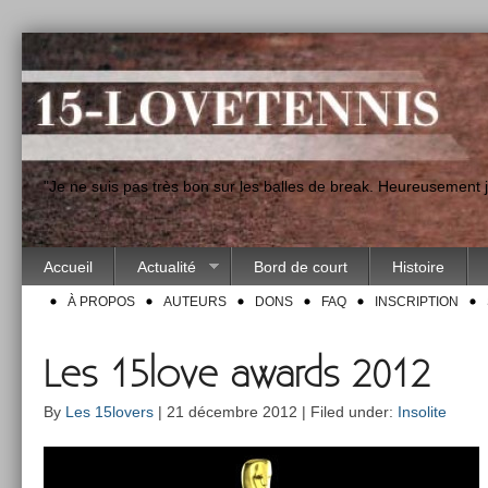
"Je ne suis pas très bon sur les balles de break. Heureusement
Accueil
Actualité
Bord de court
Histoire
À PROPOS
AUTEURS
DONS
FAQ
INSCRIPTION
Les 15love awards 2012
By
Les 15lovers
| 21 décembre 2012 | Filed under:
Insolite