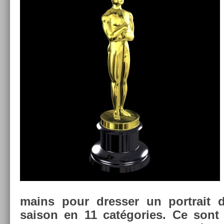
mains pour dress­er un portrait 
saison en 11 cat­égo­ries. Ce sont