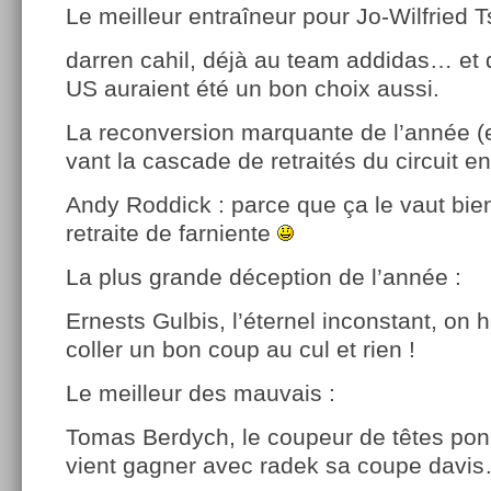
Le meil­leur entraîneur pour Jo-Wilfried T
darren cahil, déjà au team addidas… et qu
US auraient été un bon choix aussi.
La re­con­vers­ion mar­quan­te de l’année (e
vant la cas­cade de re­traités du cir­cuit e
Andy Rod­dick : parce que ça le vaut bien
retraite de farniente
La plus gran­de décep­tion de l’année :
Er­nests Gul­bis, l’éter­nel in­constant, on 
coller un bon coup au cul et rien !
Le meil­leur des mauvais :
Tomas Be­rdych, le co­upeur de têtes pon
vient gagner avec radek sa coupe davi