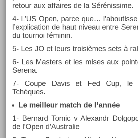
re­tour aux af­faires de la Sérénis­sime.
4- L’US Open, parce que… l’aboutis­se­
l’explica­tion de haut niveau entre Seren
du tour­noi féminin.
5- Les JO et leurs troisiè­mes sets à ral
6- Les Mast­ers et les mises aux point
Serena.
7- Coupe Davis et Fed Cup, le 
Tchèques.
Le meil­leur match de l’année
1- Be­rnard Tomic v Al­exandr Dol­gopol
de l’Open d’Australie