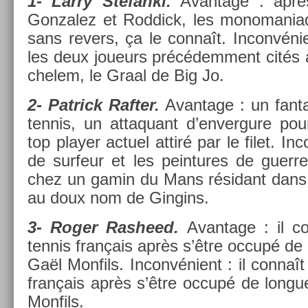
1- Larry Stefan­ki.
Avan­tage : aprè
Gon­zalez et Rod­dick, les mono­mania
sans re­v­ers, ça le connaît. In­convén
les deux joueurs précédem­ment cités 
chelem, le Graal de Big Jo.
2- Pat­rick Raft­er.
Avan­tage : un fan­
ten­nis, un at­taquant d’en­vergure pou
top play­er ac­tuel attiré par le filet. In
de sur­feur et les pein­tures de guer­r
chez un gamin du Mans résidant dans 
au doux nom de Gin­gins.
3- Roger Ras­heed.
Avan­tage : il co
ten­nis français après s’être occupé de
Gaël Mon­fils. In­convénient : il connaît
français après s’être occupé de lon­g
Mon­fils.