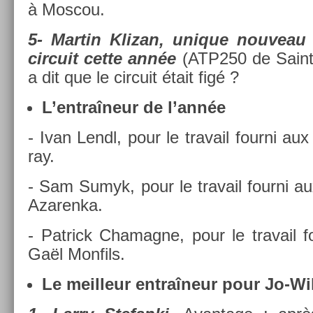
à Mos­cou.
5- Mar­tin Klizan, uni­que nouveau 
cir­cuit cette année
(ATP250 de Saint
a dit que le cir­cuit était figé ?
L’entraîneur de l’année
- Ivan Lendl, pour le travail four­ni a
ray.
- Sam Sumyk, pour le travail four­ni au
Azaren­ka.
- Pat­rick Chamag­ne, pour le travail f
Gaël Mon­fils.
Le meil­leur entraîneur pour Jo-Wi