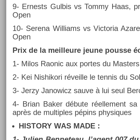
9- Er­nests Gul­bis vs Tommy Haas, pre
Open
10- Serena Wil­liams vs Vic­toria Azaren
Open
Prix de la meil­leure jeune pous­se é
1- Milos Raonic aux por­tes du Mast­ers
2- Kei Nis­hikori réveil­le le ten­nis du So
3- Jerzy Janowicz sauve à lui seul Ber
4- Brian Baker débute réel­le­ment sa
après de multi­ples pépins physiques
HIS­TO­RY WAS MADE :
1- Juli­en Be­nneteau, l’agent 007 du 