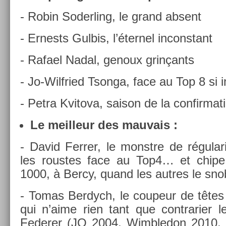
- Robin Soderl­ing, le grand ab­sent
- Er­nests Gul­bis, l’éter­nel in­constant
- Rafael Nadal, genoux grinçants
- Jo-Wilfried Tson­ga, face au Top 8 si i
- Petra Kvitova, saison de la con­fir­ma­t
Le meil­leur des mauvais :
- David Ferr­er, le monstre de régularité
les rous­tes face au Top4… et chipe
1000, à Bercy, quand les aut­res le sno
- Tomas Be­rdych, le co­upeur de tête
qui n’aime rien tant que contra­ri­er
Feder­er (JO 2004, Wimbledon 2010,