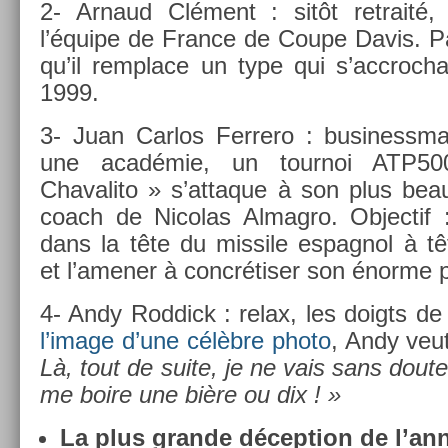
2- Ar­naud Clément : sitôt re­traité,
l’équipe de Fran­ce de Coupe Davis. P
qu’il re­mplace un type qui s’accroc­ha
1999.
3- Juan Car­los Fer­rero : businessma
une académie, un tour­noi ATP50
Chavalito » s’at­taque à son plus bea
coach de Nicolas Al­mag­ro. Ob­jec­ti
dans la tête du mis­sile es­pagnol à 
et l’amen­er à concrétiser son énorme po
4- Andy Rod­dick : relax, les doigts de
l’image d’une célèbre photo
, Andy veut 
Là, tout de suite, je ne vais sans dout
me boire une bière ou dix ! »
La plus gran­de décep­tion de l’an