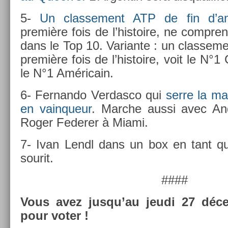
5-
Un clas­se­ment ATP de fin d’a
première fois de l’his­toire, ne com­pr
dans le Top 10. Varian­te : un clas­se­m
première fois de l’his­toire, voit le N°1
le N°1 Américain.
6- Fer­nando Ver­dasco qui
serre la ma
en vain­queur
. Marche aussi avec And
Roger Feder­er à Miami.
7- Ivan Lendl dans un box en tant qu’
sourit.
####
Vous avez jusqu’au jeudi 27 déce
pour voter !