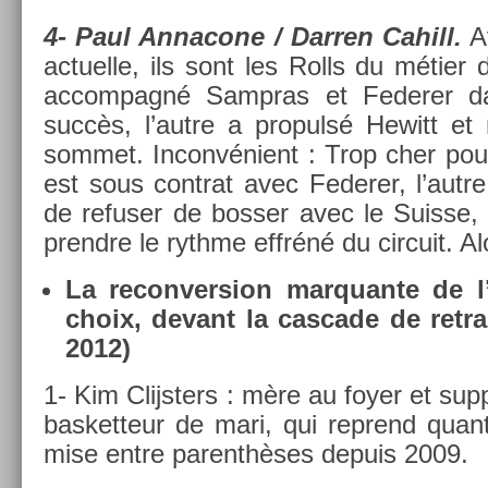
4- Paul An­nacone / Darr­en Cahill.
Av
ac­tuel­le, ils sont les Rolls du métier 
ac­compagné Sampras et Feder­er dan
succès, l’autre a pro­pulsé Hewitt et
som­met. In­convénient : Trop cher pour
est sous contra­t avec Feder­er, l’autr
de re­fus­er de boss­er avec le Suis­se
prendre le rythme effréné du cir­cuit. 
La re­con­vers­ion mar­quan­te de l
choix, de­vant la cas­cade de re­tra
2012)
1- Kim Clijst­ers : mère au foyer et sup
bas­ketteur de mari, qui re­prend quant
mise entre parenthèses de­puis 2009.