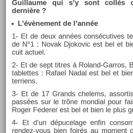
Guil­laume qui s’y sont collés
dernière ?
L’évène­ment de l’année
1- Et de deux années con­sécutives te
de N°1 : Novak Djokovic est bel et bien
cuit ac­tuel.
2- Et de sept tit­res à Roland-Garros, 
tab­lettes : Rafael Nadal est bel et bi
ter­riens.
3- Et de 17 Grands chelems, as­sor­t
passées sur le trône mon­di­al pour f
Roger Feder­er est bel et bien le plus 
4- Et d’un dépucelage enfin con­som
rendez-vous bien foirés au mo­ment d