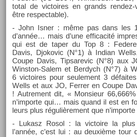
total de vic­toires en grands rendez
être re­spect­able).
- John Isner : même pas dans les 10
d’année… mais d’une ef­ficacité im­pres
qui est de taper du Top 8 : Feder­
Davis, Djokovic (N°1) à In­dian Wells
Coupe Davis, Tip­sarevic (N°8) aux J
Winston-Salem et Be­rdych (N°7) à W
6 vic­toires pour seule­ment 3 défaites
Wells et aux JO, Ferr­er en Coupe Dav
! Aut­re­ment dit, « Mon­sieur 66,666%
n’im­porte qui… mais quand il est en fo
leurs plus réguliè­re­ment que n’im­porte
- Lukasz Rosol : la vic­toire la plus 
l’année, c’est lui : au deuxième tour 