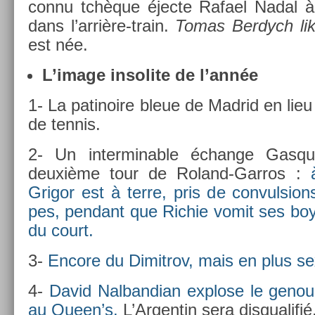
connu tchèque éjecte Rafael Nadal à
dans l’arrière-train.
Tomas Be­rdych lik
est née.
L’image in­solite de l’année
1- La patinoire bleue de Mad­rid en lieu
de ten­nis.
2- Un in­ter­min­able échan­ge Gas­qu
deuxième tour de Roland-Garros :
Grigor est à terre, pris de con­vuls­io
pes, pen­dant que Ric­hie vomit ses boy
du court.
3-
En­core du Di­mit­rov, mais en plus se
4-
David Nal­bandian ex­plose le genou
au Queen’s.
L’Ar­gentin sera dis­qualifié