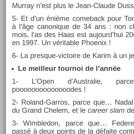
Mur­ray n’est plus le Jean-Claude Dusse
5- Et d’un énième com­eback pour To
à l’âge canonique de 34 ans : non cla
mois, l’as des Haas est aujourd’hui 2
en 1997. Un vérit­able Phoenix !
6- La presque-victoire de Karim à un j
Le meil­leur tour­noi de l’année
1- L’Open d’Australie, par
poooooooooooooodes !
2- Roland-Garros, parce que… Nadal 
du Grand Chelem, et le
care­er slam
de
3- Wimbledon, parce que… Feder­er
passé à deux points de la défaite con­t