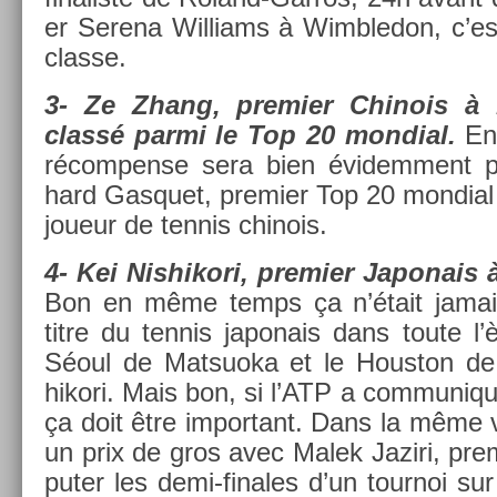
er Serena Wil­liams à Wimbledon, c’es
clas­se.
3- Ze Zhang, pre­mi­er Chinois à
classé parmi le Top 20 mon­di­al.
En 
récom­pense sera bien évidem­ment p
hard Gas­quet, pre­mi­er Top 20 mon­di­al
joueur de ten­nis chinois.
4- Kei Nis­hikori, pre­mi­er Japonais
Bon en même temps ça n’était jamais
titre du ten­nis japonais dans toute l
Séoul de Mat­suoka et le Hous­ton de
hikori. Mais bon, si l’ATP a com­muniqu
ça doit être im­por­tant. Dans la même 
un prix de gros avec Malek Jaziri, pre­mi
put­er les demi-finales d’un tour­noi sur le