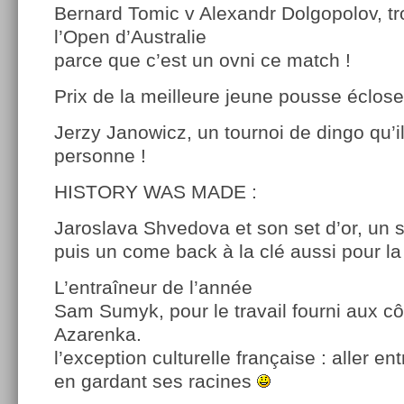
Be­rnard Tomic v Al­exandr Dol­gopolov, tr
l’Open d’Australie
parce que c’est un ovni ce match !
Prix de la meil­leure jeune pous­se éclose
Jerzy Janowicz, un tournoi de dingo qu’il
personne !
HIS­TO­RY WAS MADE :
Jaros­lava Shvedova et son set d’or, un s
puis un come back à la clé aussi pour la
L’entraîneur de l’année
Sam Sumyk, pour le travail four­ni aux côt
Azaren­ka.
l’exception culturelle française : aller ent
en gardant ses racines