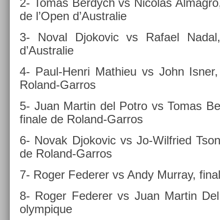
2- Tomas Be­rdych vs Nicolas Al­mag­ro,
de l’Open d’Australie
3- Noval Djokovic vs Rafael Nadal, 
d’Australie
4- Paul-Henri Mat­hieu vs John Isner
Roland-Garros
5- Juan Mar­tin del Potro vs Tomas Be
fin­ale de Roland-Garros
6- Novak Djokovic vs Jo-Wilfried Tson­g
de Roland-Garros
7- Roger Feder­er vs Andy Mur­ray, fin
8- Roger Feder­er vs Juan Mar­tin Del
olym­pique