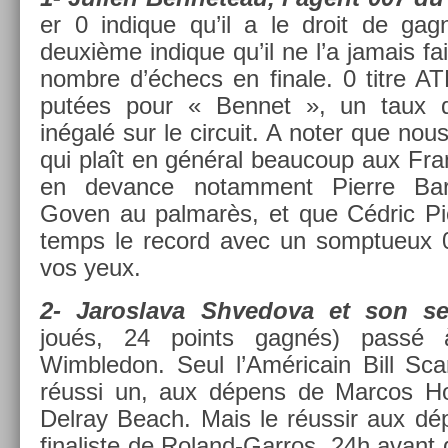
er 0 in­dique qu’il a le droit de gagn
deuxième in­dique qu’il ne l’a jamais fai
nombre d’échecs en fin­ale. 0 titre ATP
put­ées pour « Be­nnet », un taux d
inégalé sur le cir­cuit. A noter que nous
qui plaît en général be­aucoup aux Fran
en de­van­ce notam­ment Pier­re Ba
Goven au pal­marès, et que Cédric Pio
temps le re­cord avec un somptueux 
vos yeux.
2- Jaros­lava Shvedova et son se
joués, 24 points gagnés) passé 
Wimbledon. Seul l’Américain Bill Scan
réussi un, aux dépens de Mar­cos H
De­lray Beach. Mais le réussir aux dé
fin­alis­te de Roland-Garros, 24h avant d