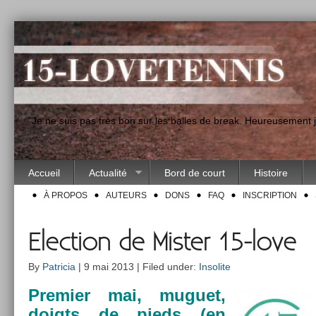
"Je ne suis pas très bon sur les balles de break. Heureusement
Accueil
Actualité
Bord de court
Histoire
À PROPOS
AUTEURS
DONS
FAQ
INSCRIPTION
Election de Mister 15-love
By
Patricia
| 9 mai 2013 | Filed under:
Insolite
Pre­mi­er mai, muguet,
doigts de pieds (en