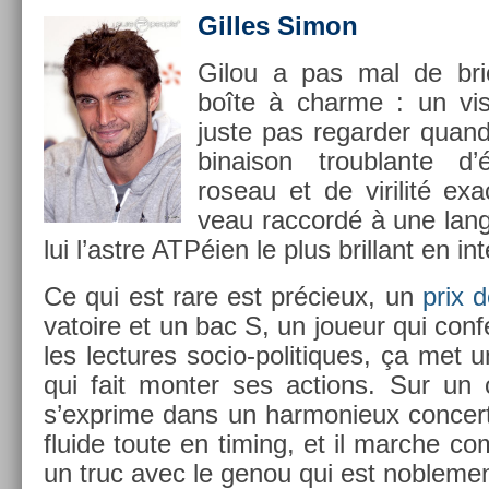
Gil­les Simon
Gilou a pas mal de br
boîte à char­me : un vi
juste pas re­gard­er quan
binaison troub­lante d
roseau et de virilité ex­
veau rac­cordé à une lan­g
lui l’astre ATPéien le plus bril­lant en in­t
Ce qui est rare est précieux, un
prix 
vatoire et un bac S, un joueur qui con­
les lec­tures socio-politiques, ça met u
qui fait mont­er ses ac­tions. Sur un co
s’exprime dans un har­monieux con­cert 
fluide toute en tim­ing, et il marche c
un truc avec le genou qui est nob­le­me