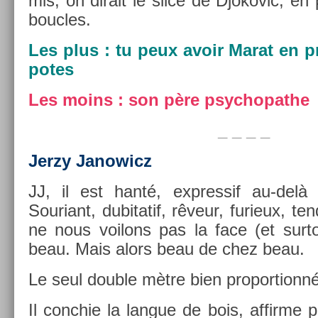
mis, on di­rait le slice de Djokovic, en
bouc­les.
Les plus : tu peux avoir Marat en pr
potes
Les moins : son père psyc­hopat­he
_ _ _ _
Jerzy Janowicz
JJ, il est hanté, ex­pres­sif au-del
Souriant, dubitatif, rêveur, furieux, ten
ne nous voilons pas la face (et sur­to
beau. Mais alors beau de chez beau.
Le seul doub­le mètre bien pro­por­tionn
Il con­chie la lan­gue de bois, af­firme 