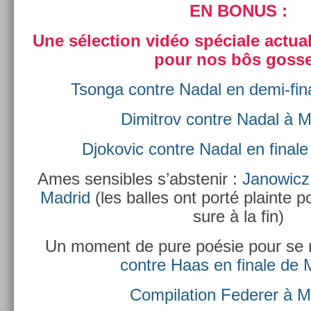
EN BONUS :
Une sélec­tion vidéo spéciale ac­tuali
pour nos bôs gos­s
Tson­ga con­tre Nadal en demi-fi
Di­mit­rov con­tre Nadal à
Djokovic con­tre Nadal en fin­a
Ames sen­sib­les s’abstenir :
Janowicz 
Mad­rid
(les bal­les ont porté plain­te 
sure à la fin)
Un mo­ment de pure poésie pour se r
con­tre Haas en fin­ale de
Com­pila­tion Feder­er à M