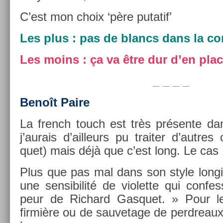
C’est mon choix ‘père putatif’
Les plus : pas de blancs dans la con­
Les moins : ça va être dur d’en plac
_ _ _ _
Benoît Paire
La french touch est très présente d
j’aurais d’ail­leurs pu trait­er d’aut­re
quet) mais déjà que c’est long. Le cas B
Plus que pas mal dans son style lon­gil
une sen­sibilité de violet­te qui con­f
peur de Ric­hard Gas­quet. » Pour le
firmiè­re ou de sauvetage de per­dreaux