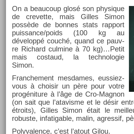
On a be­aucoup glosé son physique
de crevet­te, mais Gil­les Simon
possède de bon­nes stats rap­port
puis­sance/­poids (100 kg au
développé couché, quand ce pauv­
re Ric­hard cul­mine à 70 kg)…Petit
mais co­staud, la tech­nologie
Simon.
Franche­ment mes­dames, eussiez-
vous à choisir un père pour votre
pro­géni­ture à l’âge de Cro-Magnon
(on sait que l’atavis­me et le désir en­t
étroits), Gil­les Simon était le meil­l
robus­te, in­fatig­able, malin, ag­ressif,
Polyval­ence, c’est l’atout Gilou.