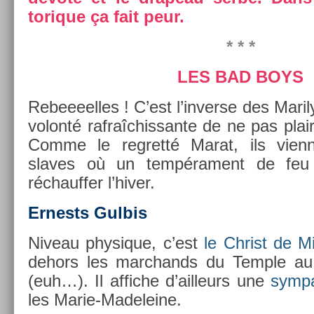
torique ça fait peur.
* * *
LES BAD BOYS
Re­beeeel­les ! C’est l’in­verse des Marily
volonté raf­raîchis­sante de ne pas pla
Comme le re­gretté Marat, ils vien­
slaves où un tempéra­ment de feu
réchauff­er l’hiver.
Er­nests Gul­bis
Niveau physique, c’est
le Chr­ist de M
de­hors les marchands du Tem­ple au J
(euh…). Il af­fiche d’ail­leurs une
sym­pa
les Marie-Madeleine.