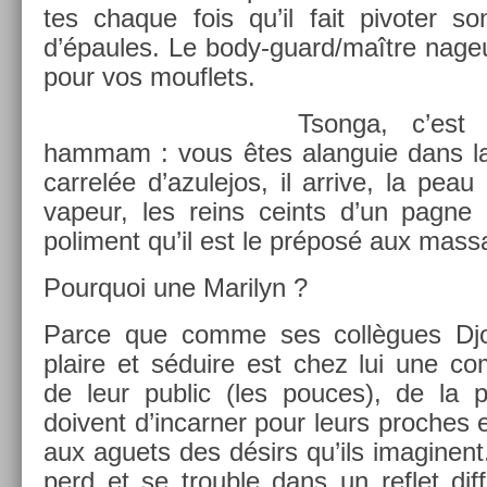
tes chaque fois qu’il fait pivot­er so
d’épaules. Le body-guard/maître nage
pour vos mouf­lets.
Tson­ga, c’est
ham­mam : vous êtes al­an­guie dans l
car­relée d’azulejos, il ar­rive, la pea
vapeur, les reins ceints d’un pagne b
poli­ment qu’il est le préposé aux mas
Pour­quoi une Marilyn ?
Parce que comme ses collègues Djoko
plaire et séduire est chez lui une com
de leur pub­lic (les pouces), de la per
doivent d’in­carn­er pour leurs pro­ches et
aux aguets des désirs qu’ils im­aginent
perd et se troub­le dans un re­flet dif­fr