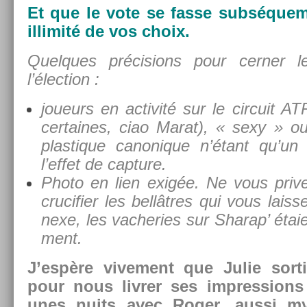
Et que le vote se fasse sub­séquem
il­limité de vos choix.
Quel­ques précis­ions pour cern­er 
l’élec­tion :
joueurs en ac­tivité sur le cir­cuit AT
cer­taines, ciao Marat), « sexy » o
plas­tique canonique n’étant qu’un 
l’effet de cap­ture.
Photo en lien exigée. Ne vous priv
crucifi­er les bellâtres qui vous lais­
nexe, les vac­he­ries sur Sharap’ éta
ment.
J’espère vive­ment que Julie sor­t
pour nous li­vr­er ses im­press­ion
unes nuits avec Roger, aussi my