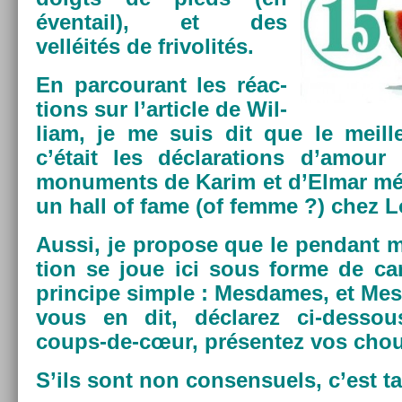
éven­tail), et des
velléités de frivolités.
En par­courant les réac­
tions sur l’ar­ticle de Wil­
liam, je me suis dit que le meil­le
c’était les déclara­tions d’amour
monu­ments de Karim et d’Elmar mé
un hall of fame (of femme ?) chez L
Aussi, je pro­pose que le pen­dant ma
tion se joue ici sous forme de c
prin­cipe sim­ple : Mes­dames, et Mes
vous en dit, déclarez ci-dessou
coups-de-cœur, présen­tez vos chou
S’ils sont non con­sen­suels, c’est t