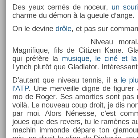
Des yeux cernés de noceur,
un sour
char­me du démon à la gueule d’ange.
On le de­vine
drôle
, et pas sur com­man­
Niveau moral
Mag­nifique, fils de Citiz­en Kane. Gla
qui préfère la
musique, le ciné et la
Lynch plutôt que Gladiator. In­téres­sant
D’autant que niveau ten­nis, il a
le pl
l’ATP
. Une mer­veil­le digne de figur­e
mo de Roger. Ses amort­ies sont pas 
voilà. Le nouveau coup droit, je dis non
par moi. Alors Nénesse, c’est com
joues que des re­v­ers, tu le ramènes 
mac­hin im­mon­de dépare ton glamo