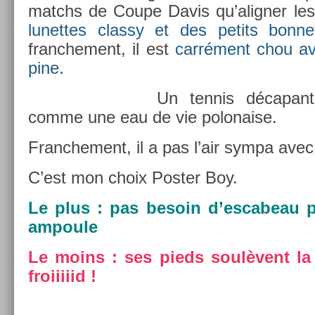
matchs de Coupe Davis qu’align­er le
lunet­tes clas­sy et des petits bon­n
franche­ment, il est
carrément chou av
pine
.
Un ten­nis décapant,
comme une eau de vie polona­ise.
Franche­ment, il a pas l’air sympa avec 
C’est mon choix Post­er Boy.
Le plus : pas be­soin d’es­cabeau 
am­poule
Le moins : ses pieds soulèvent la c
froiiiiid !