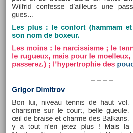
Wilfrid con­fes­se d’ail­leurs une pass
gues…
Les plus : le con­fort (ham­mam et 
son nom de boxeur.
Les moins : le nar­cissis­me ; le ten­
le rugueux, mais pour le moel­leux, 
pas­serez.) ; l’hypertrop­hie des
pou
_ _ _ _
Grigor Di­mit­rov
Bon lui, niveau ten­nis de haut vol,
charis­me sur le court, belle gueule,
œil de bra­ise et char­me des Bal­kans,
y a tout n’en jetez plus ! Mais la