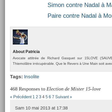
Simon con­tre Nadal à Ma
Paire con­tre Nadal à M
About
Pat­ricia
Avocate at­titrée de Ric­hard Gas­quet sur 15LOVE (SAU
Thiemolâtre irrécupérable. Que le Re­v­ers à Une Main soit avec
Tags:
In­solite
468 Responses to
Election de Mister 15-love
« Précédent
1
2
3
4
5
6
7
Suivant »
Sam
10 mai 2013 at 17:38