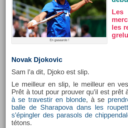
Les
merc
les r
grelu
En gaaaar­de !
Novak Djokovic
Sam l’a dit, Djoko est slip.
Le meil­leur en slip, le meil­leur en ves­
Prêt à tout pour pro­uv­er qu’il est prêt 
à se traves­tir en blon­de
, à se
pre­nd
balle de Sharapova dans les roupet­
s’épingl­er des para­sols de chip­pend
tétons.