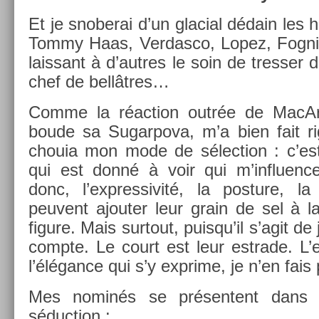
Et je snoberai d’un glaci­al dédain les h
Tommy Haas, Ver­dasco, Lopez, Fog­nini 
lais­sant à d’aut­res le soin de tress­er d
chef de bellâtres…
Comme la réac­tion outrée de MacArt
boude sa Sugar­pova, m’a bien fait rigo
chouia mon mode de sélec­tion : c’est
qui est donné à voir qui m’influ­ence.
donc, l’expres­sivité, la post­ure, la
peuvent ajout­er leur grain de sel à la 
figure. Mais sur­tout, puis­qu’il s’agit de
com­pte. Le court est leur estrade. L’es
l’élégance qui s’y ex­prime, je n’en fais 
Mes nominés se présen­tent dans tr
séduc­tion :