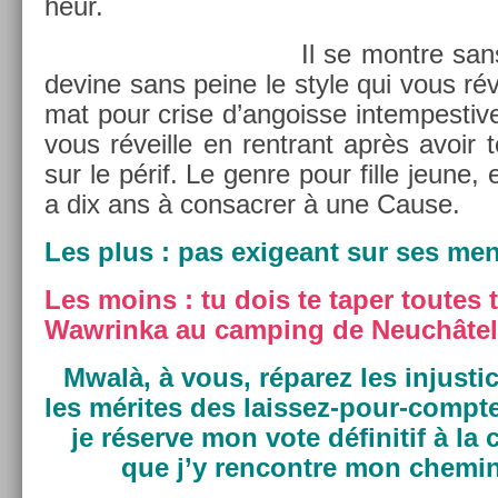
heur.
Il se montre sans
de­vine sans peine le style qui vous rév
mat pour crise d’an­gois­se in­tem­pestive,
vous réveil­le en re­ntrant après avoir
sur le périf. Le genre pour fille jeune, 
a dix ans à con­sacr­er à une Cause.
Les plus : pas ex­igeant sur ses me
Les moins : tu dois te taper toutes 
Waw­rinka au camp­ing de Neuchâtel
Mwalà, à vous, réparez les in­jus­t
les mérites des laissez-pour-compte
je réserve mon vote définitif à la 
que j’y re­ncontre mon chemi