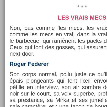
* * *
LES VRAIS MECS
Non, pas comme ‘les mecs, les vrai
comme les mecs en vrai, dans la vraie 
le bar­becue, qui ramènent les packs de
Ceux qui font des gos­ses, qui as­sure
next door.
Roger Feder­er
Son corps norm­al, poilu juste ce qu’il
épais plon­geants qui font l’œil envo
pétille en in­ter­view, son air sombre 
noir sur le court, sa voix super­be, pro­f
sa pre­stan­ce, sa Mirka et ses jumel­
sale caractère, et : une façon de boug­