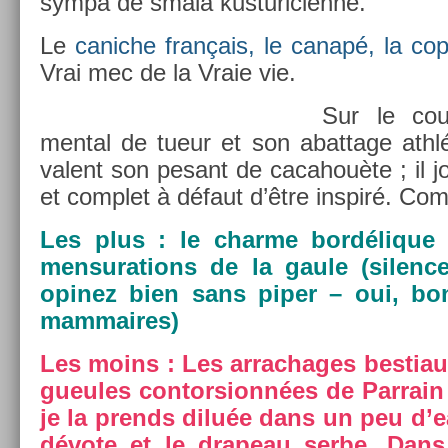
sympa de smala kus­turicien­ne.
Le
canic­he français, le canapé, la co­
Vrai mec de la Vraie vie.
Sur le cou
ment­al de tueur et son ab­at­tage athl
valent son pesant de cacahouè­te ; il j
et com­plet à défaut d’être in­spiré. Com
Les plus : le char­me bordélique 
men­sura­tions de la gaule (sil­en
op­inez bien sans piper – oui, bo
mam­maires)
Les moins : Les ar­rachages be­stiaux
gueules con­tor­sionnées de Par­rain 
je la pre­nds diluée dans un peu d’ea
dévote et le drapeau serbe. Dans l