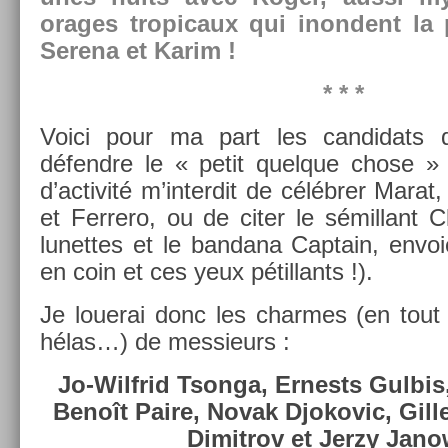
orages tropicaux qui in­on­dent la 
Serena et Karim !
* * *
Voici pour ma part les can­didats d
défendre le « petit quel­que chose » 
d’ac­tivité m’in­terdit de célébrer Marat,
et Fer­rero, ou de citer le sémil­lant 
lunet­tes et le ban­dana Cap­tain, envo
en coin et ces yeux pétil­lants !).
Je louerai donc les char­mes (en tout 
hélas…) de mes­sieurs :
Jo-Wilfrid Tson­ga, Er­nests Gul­bis
Benoît Paire, Novak Djokovic, Gil­
Di­mit­rov et Jerzy Jan