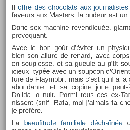
Il
offre des chocolats aux jour­nalis­te
faveurs aux Mast­ers, la pudeur est un m
Donc sex-machine re­ven­diquée, glamo
pro­voquant.
Avec le bon goût d’éviter un physiq
bien son al­lure de re­nard, avec corps 
en soup­lesse, et sa gueule au p’tit so
icieux, typée avec un soupçon d’Orient. 
fure de Playmobil, mais c’est qu’il a la
ab­on­dante, et sa co­pine joue peut
Dalida la nuit. Parmi tous ces ex-Ta
nissent (snif, Rafa, moi j’aimais ta ch
je préfère.
La
be­aufitude familiale déchaînée