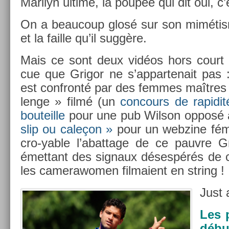
Marilyn ul­time, la poupée qui dit oui, c’e
On a be­aucoup glosé sur son miméti
et la fail­le qu’il suggère.
Mais ce sont deux vidéos hors court q
cue que Grigor ne s’ap­partenait pas 
est con­fronté par des fem­mes maîtres 
lenge » filmé (un
con­cours de rapidit
bouteil­le
pour une pub Wil­son opposé à
slip ou caleçon »
pour un web­zine fémi
cro-yable l’abat­tage de ce pauv­re Gr
émet­tant des sig­naux désespérés de 
les camerawom­en fil­maient en str­ing !
Just 
Les 
débu