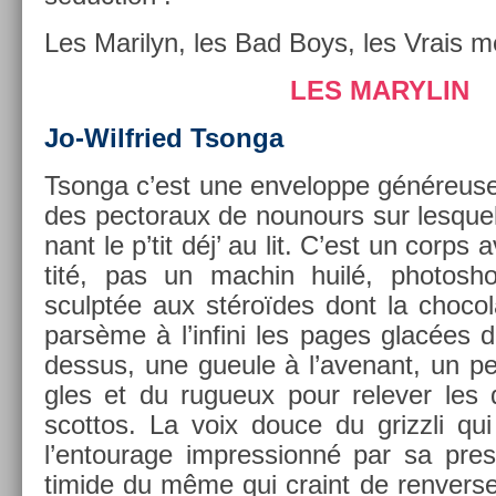
Les Marilyn, les Bad Boys, les Vrais m
LES MARYLIN
Jo-Wilfried Tson­ga
Tson­ga c’est une en­velop­pe généreuse,
des pec­toraux de nounours sur les­quel
nant le p’tit déj’ au lit. C’est un corps
tité, pas un mac­hin huilé, photos­hop
sculptée aux stéroïdes dont la chocol
parsème à l’in­fini les pages glacées
dessus, une gueule à l’avenant, un pe
gles et du rugueux pour re­lev­er les
scot­tos. La voix douce du grizzli qui 
l’en­tourage im­pres­sionné par sa pre­
timide du même qui craint de re­nvers­er