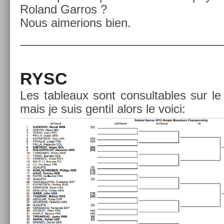
Roland Gar­ros ?
Nous aimer­ions bien.
—————————————————
RYSC
Les tab­leaux sont con­sult­ables sur 
mais je suis gen­til alors le voici: