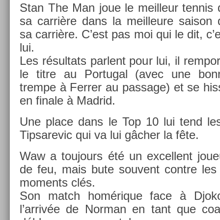
Stan The Man joue le meil­leur ten­nis
sa carrière dans la meil­leure saison 
sa carrière. C’est pas moi qui le dit, c’
lui.
Les résul­tats par­lent pour lui, il re­mpor
le titre au Por­tug­al (avec une bon
trem­pe à Ferr­er au pas­sage) et se hi
en fin­ale à Mad­rid.
Une place dans le Top 10 lui tend les
Tip­sarevic qui va lui gâcher la fête.
Waw a toujours été un ex­cel­lent joueu
de feu, mais bute souvent con­tre les 
mo­ments clés.
Son match homérique face à Djoko
l’arrivée de Nor­man en tant que co