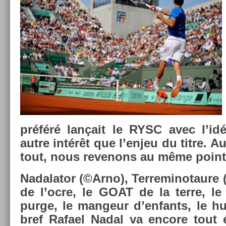
préféré lançait le RYSC avec l’idée
autre intérêt que l’enjeu du titre. A
tout, nous re­venons au même point
Nadalator (©Arno), Ter­reminotaure (
de l’ocre, le GOAT de la terre, le 
purge, le man­geur d’en­fants, le h
bref Rafael Nadal va en­core tout é