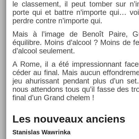
le clas­se­ment, il peut tomb­er sur n’
porte qui et battre n’im­porte qui… vo
per­dre con­tre n’im­porte qui.
Mais à l’image de Benoît Paire, Gu
équilib­re. Moins d’al­cool ? Moins de
d’al­cool seule­ment.
A Rome, il a été im­pres­sion­nant fa
céder au final. Mais aucun ef­fondre­m
jeu ahuris­sant pen­dant plus d’un set. 
nous at­tendons tous qu’il fasse des tr
final d’un Grand chelem !
Les nouveaux an­ciens
Stanis­las Waw­rinka