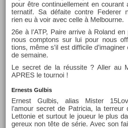
pour être con­tinuel­le­ment en co­urant 
ter­natif. Sa défaite con­tre Feder­er 
rien eu à voir avec celle à Mel­bour­ne.
26e à l’ATP, Paire ar­rive à Roland en p
nous com­ptons sur lui pour nous of­f
tions, même s’il est dif­ficile d’imagin­er
de semaine.
Le sec­ret de la réus­site ? Aller au
APRES le tour­noi !
Er­nests Gul­bis
Er­nest Gul­bis, alias Mis­t­er 15Lov
l’amour sec­ret de Pat­ricia, la ter­reur
Let­tonie et sur­tout le joueur le plus d
gereux non tête de série. Avec son fai