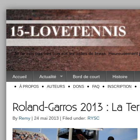
"Je ne suis pas très bon sur les balles de break. Heureusement
Accueil
Actualité
Bord de court
Histoire
À PROPOS
AUTEURS
DONS
FAQ
INSCRIPTION
Roland-Garros 2013 : La Te
By
Remy
| 24 mai 2013 | Filed under:
RYSC