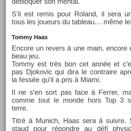
débloqu­er son ment­al.
S’il est remis pour Roland, il sera u
tous les joueurs du tab­leau… même les
Tommy Haas
En­core un re­v­ers à une main, en­core
beau jeu.
Tommy est très bon cet année et c’e
pas Djokovic qui dira le contra­ire ap
la fessée qu’il a pris à Miami.
Il ne s’en sort pas face à Ferr­er, ma
comme tout le monde hors Top 3 s
terre.
Titré à Munich, Haas sera à suiv­re. 
staud pour répondre au défi physiq