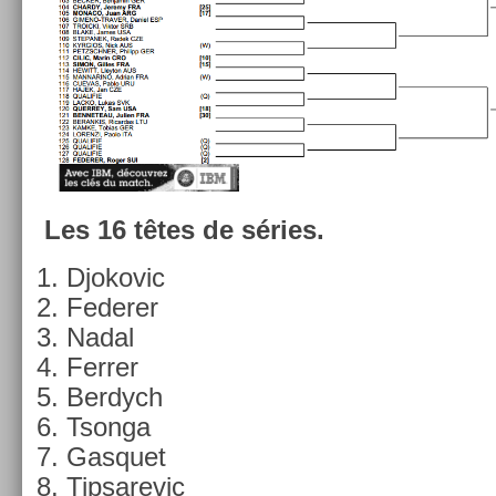
Les 16 têtes de séries.
Djokovic
Feder­er
Nadal
Ferr­er
Be­rdych
Tson­ga
Gas­quet
Tip­sarevic