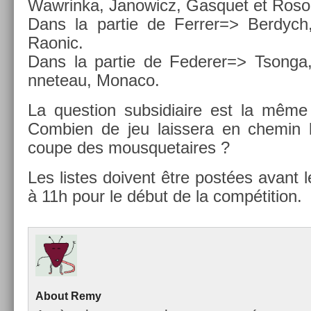
Waw­rinka, Janowicz, Gas­quet et Rosol
Dans la par­tie de Ferr­er=> Be­rdych, 
Raonic.
Dans la par­tie de Feder­er=> Tson­ga
nneteau, Monaco.
La ques­tion sub­sidiaire est la même q
Com­bi­en de jeu lais­sera en chemin 
coupe des mous­quetaires ?
Les li­stes doivent être postées avant 
à 11h pour le début de la com­péti­tion.
About
Remy