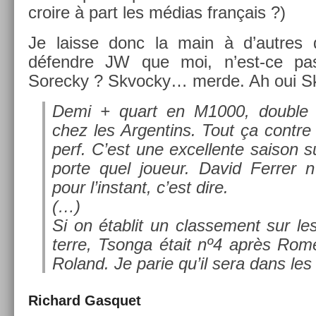
croire à part les médias français ?)
Je lais­se donc la main à d’aut­res
défendre JW que moi, n’est-ce p
Sorec­ky ? Skvoc­ky… merde. Ah oui Sk
Demi + quart en M1000, doub­le v
chez les Ar­gentins. Tout ça con­tr
perf. C’est une ex­cel­lente saison s
porte quel joueur. David Ferr­er 
pour l’instant, c’est dire.
(…)
Si on étab­lit un clas­se­ment sur le
terre, Tson­ga était nº4 après Ro
Roland. Je parie qu’il sera dans les 
Ric­hard Gas­quet