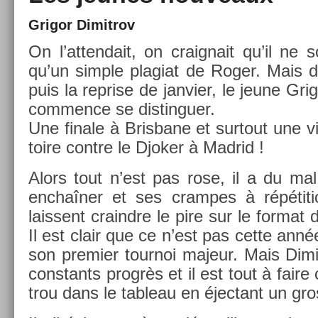
Grigor Di­mit­rov
On l’at­tendait, on craig­nait qu’il ne s
qu’un sim­ple plagiat de Roger. Mais d
puis la re­pr­ise de jan­vi­er, le jeune Gri
com­m­ence se dis­tin­gu­er.
Une fin­ale à Bris­bane et sur­tout une v
toire con­tre le Djok­er à Mad­rid !
Alors tout n’est pas rose, il a du mal
enchaîner et ses cram­pes à répéti­ti
lais­sent craindre le pire sur le for­ma
Il est clair que ce n’est pas cette année
son pre­mi­er tour­noi majeur. Mais Di­mi
con­stants progrès et il est tout à faire
trou dans le tab­leau en éjec­tant un gro