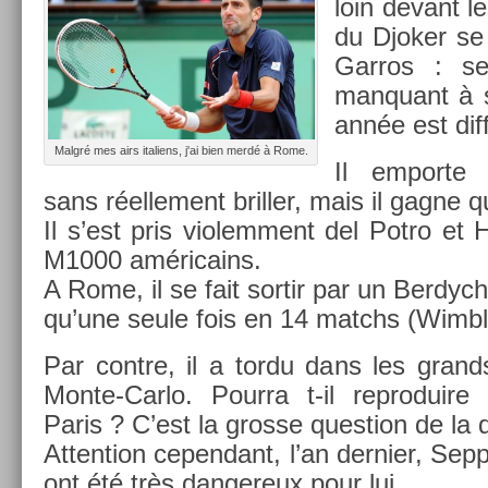
loin de­vant le
du Djok­er s
Garros : s
man­quant à 
année est dif­f
Malgré mes airs italiens, j'ai bien merdé à Rome.
Il em­por­te
sans réel­le­ment brill­er, mais il gagn
Il s’est pris violem­ment del Potro et
M1000 américains.
A Rome, il se fait sor­tir par un Be­rdych
qu’une seule fois en 14 matchs (Wimb
Par con­tre, il a tordu dans les grand
Monte-Carlo. Pour­ra t-il re­produire
Paris ? C’est la gros­se ques­tion de la 
At­ten­tion cepen­dant, l’an de­rni­er, Sep
ont été très dan­gereux pour lui.