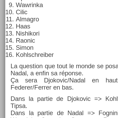
Waw­rinka
Cilic
Al­mag­ro
Haas
Nis­hikori
Raonic
Simon
Kohlschreib­er
La ques­tion que tout le monde se posai
Nadal, a enfin sa réponse.
Ça sera Djokovic/Nad­al en hau
Federer/Ferr­er en bas.
Dans la par­tie de Djokovic => Kohly,
Tipsa.
Dans la par­tie de Nadal => Fog­nini,