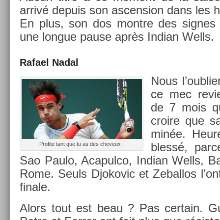
arrivé de­puis son as­cens­ion dans les 
En plus, son dos montre des sig­nes 
une lon­gue pause après In­dian Wells.
Rafael Nadal
Nous l’oub­lie
ce mec re­vi
de 7 mois qu
croire que sa
minée. Heure
blessé, parc
Pro­fite tant que tu as des cheveux !
Sao Paulo, Acapul­co, In­dian Wells, Ba
Rome. Seuls Djokovic et Zebal­los l’ont
fin­ale.
Alors tout est beau ? Pas cer­tain. Gul­