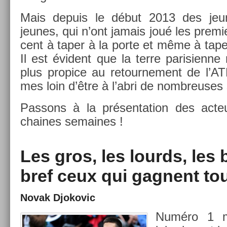
Mais de­puis le début 2013 des je
jeunes, qui n’ont jamais joué les pre­mi
cent à taper à la porte et même à taper
Il est évident que la terre parisien­ne 
plus pro­pice au re­tour­ne­ment de l
mes loin d’être à l’abri de nombreuses s
Pas­sons à la présen­ta­tion des ac­t
chaines semaines !
Les gros, les lourds, le
bref ceux qui gag­nent tou
Novak Djokovic
Numéro 1 mon