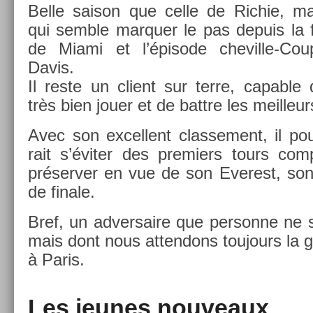
Belle saison que celle de Ric­hie, ma
qui semble mar­qu­er le pas de­puis la 
de Miami et l’épisode cheville-Cou
Davis.
Il reste un client sur terre, cap­able
très bien jouer et de battre les meil­leur
Avec son ex­cel­lent clas­se­ment, il po
rait s’éviter des pre­mi­ers tours com
préserv­er en vue de son Ever­est, son
de fin­ale.
Bref, un ad­versaire que per­son­ne ne s
mais dont nous at­tendons toujours la g
à Paris.
Les jeunes nouveaux