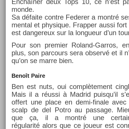
Enchaîner deux Tops 10, ce n’est pa
monde.
Sa défaite con­tre Feder­er a montré ses l
ment­al et physique. Frapp­er aussi for
est dan­gereux sur la lon­gueur d’un tour
Pour son pre­mi­er Roland-Garros, e
plus, son par­cours sera ob­servé et il n
qu’on se marre bien.
Benoît Paire
Ben est nuts, oui com­plète­ment cingl
Mais il a réussi à Mad­rid puis­qu’il s’
of­fert une place en demi-finale avec 
scalp de del Potro au pas­sage. Mie
que ça, il a montré une cer­tai
régularité alors que ce joueur est con