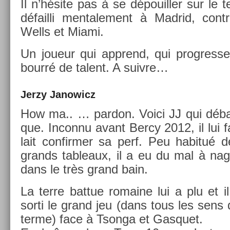
Il n’hésite pas à se dépouill­er sur le t
défail­li men­tale­ment à Mad­rid, contr
Wells et Miami.
Un joueur qui apprend, qui pro­gres­se 
bourré de talent. A suiv­re…
Jerzy Janowicz
How ma.. … par­don. Voici JJ qui déba
que. In­con­nu avant Bercy 2012, il lui f
lait con­firm­er sa perf. Peu habitué 
grands tab­leaux, il a eu du mal à nag
dans le très grand bain.
La terre bat­tue romaine lui a plu et i
sorti le grand jeu (dans tous les sens
terme) face à Tson­ga et Gas­quet.