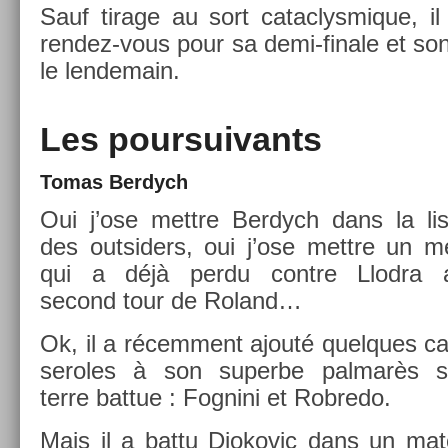
Sauf tirage au sort cat­ac­lysmique, il
rendez-vous pour sa demi-finale et son 
le len­demain.
Les pour­suivants
Tomas Be­rdych
Oui j’ose mettre Be­rdych dans la lis
des out­sid­ers, oui j’ose mettre un m
qui a déjà perdu con­tre Llod­ra 
second tour de Roland…
Ok, il a récem­ment ajouté quel­ques c
seroles à son super­be pal­marès s
terre bat­tue : Fog­nini et Rob­redo.
Mais il a battu Djokovic dans un mat