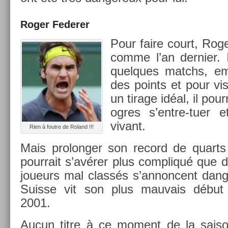
Roger Feder­er
Pour faire court, Roger
comme l’an de­rni­er. 
quel­ques matchs, em­
des points et pour visi
un tirage idéal, il pour­
ogres s’entre-tuer et
vivant.
Rien à fout­re de Roland !!!
Mais pro­long­er son re­cord de quar
pour­rait s’avérer plus com­pliqué que d
joueurs mal classés s’an­non­cent dan­g
Suis­se vit son plus mauvais début
2001.
Aucun titre à ce mo­ment de la saiso