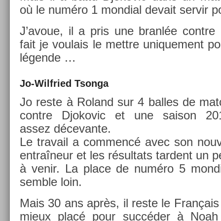
où le numéro 1 mon­di­al de­vait ser­vir po
J’avoue, il a pris une branlée con­tre
fait je voulais le mettre uni­que­ment p
légende …
Jo-Wilfried Tson­ga
Jo reste à Roland sur 4 bal­les de mat
con­tre Djokovic et une saison 20
assez décevan­te.
Le travail a com­mencé avec son nouv
entraîneur et les résul­tats tar­dent un 
à venir. La place de numéro 5 mon­di­
semble loin.
Mais 30 ans après, il reste le Français
mieux placé pour succéder à Noah