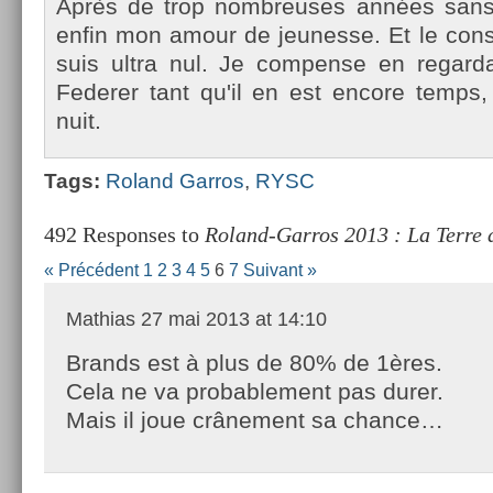
Après de trop nombreuses années sans te
enfin mon amour de jeunes­se. Et le con­st
suis ultra nul. Je com­pen­se en re­gar
Feder­er tant qu'il en est en­core temp
nuit.
Tags:
Roland Gar­ros
,
RYSC
492 Responses to
Roland-Garros 2013 : La Terre
« Précédent
1
2
3
4
5
6
7
Suivant »
Mathias
27 mai 2013 at 14:10
Brands est à plus de 80% de 1ères.
Cela ne va probablement pas durer.
Mais il joue crânement sa chance…