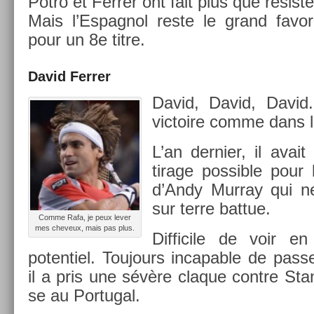
Potro et Ferr­er ont fait plus que résist­e
Mais l’Es­pagnol reste le grand favor
pour un 8e titre.
David Ferr­er
David, David, David.
vic­toire comme dans l
L’an de­rni­er, il avait
tirage pos­sible pour 
d’Andy Mur­ray qui ne 
sur terre bat­tue.
Comme Rafa, je peux lever
mes cheveux, mais pas plus.
Dif­ficile de voir en
poten­tiel. Toujours in­cap­able de pass­
il a pris une sévère claque con­tre Sta
se au Por­tug­al.