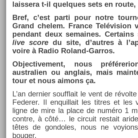
lais­sera t-il quel­ques sets en rout
Bref, c’est parti pour notre tour­
Grand chelem. Fran­ce Telévis­ion v
pen­dant deux semaines. Cer­tains
live score
du site, d’aut­res à l’a
voire à Radio Roland-Garros.
Ob­jec­tive­ment, nous préférer­i
australi­en ou an­glais, mais main­
tour et nous aimons ça.
L’an de­rni­er soufflait le vent de révolt
Feder­er. Il en­quil­lait les tit­res et le
ligne de mire la place de numéro 1 mon
con­tre, à côté… le cir­cuit re­stait arid
têtes de gon­doles, nous ne voy­ions 
boug­er.