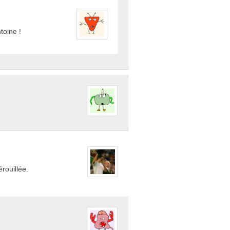
toine !
rouillée.