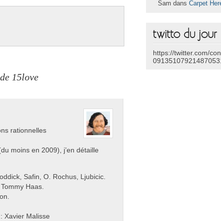
Sam dans
Carpet Her
twitto du jour
https://twitter.com/co
09135107921487053
 de 15love
ns rationnelles
(du moins en 2009), j’en détaille
ddick, Safin, O. Rochus, Ljubicic.
l, Tommy Haas.
mon.
: Xavier Malisse