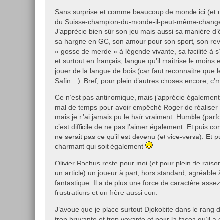
Sans surprise et comme beaucoup de monde ici (et un
du Suisse-champion-du-monde-il-peut-même-changer
J’apprécie bien sûr son jeu mais aussi sa manière d’ê
sa hargne en GC, son amour pour son sport, son revi
« gosse de merde » à légende vivante, sa facilité à s
et surtout en français, langue qu’il maitrise le moins
jouer de la langue de bois (car faut reconnaitre que l
Safin…). Bref, pour plein d’autres choses encore, c’
Ce n’est pas antinomique, mais j’apprécie également 
mal de temps pour avoir empêché Roger de réaliser
mais je n’ai jamais pu le haïr vraiment. Humble (parfo
c’est difficile de ne pas l’aimer également. Et puis 
ne serait pas ce qu’il est devenu (et vice-versa). Et 
charmant qui soit également
Olivier Rochus reste pour moi (et pour plein de rais
un article) un joueur à part, hors standard, agréable 
fantastique. Il a de plus une force de caractère assez
frustrations et un frère aussi con.
J’avoue que je place surtout Djokobite dans le rang d
trop bruyante et trop voyante et pour la façon qu’il a 