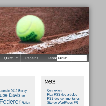
Quizz
Regards
Tennis Race
Méta
Bercy
ustralie 2012
Connexion
upe Davis
Flux
RSS
des articles
del
RSS
des commentaires
Federer
Fiction
Site de WordPress-FR