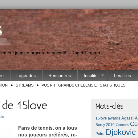
eusement je m'en procure beaucoup !" Roger Federer
ire
Légendes
Rencontres
Insolite
Les filles
TION
STREAMS
POST-IT : GRANDS CHELEMS ET STATISTIQUES
» de 15love
Mots-clés
ite
Agassi
A
15love awards
Co
Bercy 2010
Connors
Fans de ten­nis, on a tous
Djokovic
Potro
nos joueurs préférés, re­