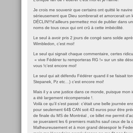
Je crois me souvenir que certains ont quitté le navire
sérieusement que Dieu sombrerait et amorcerait un 
DÉCLIN!!!d’ailleurs permettez moi de publier dans un
noms de tous ceux qui ont crû à cette imbécilité.
Le seul à avoir pris 2 jours de congé sans solde aprè
Wimbledon, c’est moi!
Le seul qui signait chaque commentaire, certes ridi
« vive Fédérer tu remporteras RG !» sur un site déso
vous !c’est encore moi!
Le seul qui ait défendu Fédérer quand il se faisait to
Stepanek, Pz etc…) c’est encore moi!
Mais il y a une justice dans ce monde, puisque mon i
a été largement récompensée !.
Voilà ce qu’il s’est passé: c’était une belle journée ens
pour seulement 64$ CAN soit 43 euros pour être préc
de finale du MS de Montréal , ce billet me permit d’
se joueraient les 6 premiers matchs sauf ceux de la c
Malheureusement et à mon grand désespoir le Federe