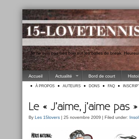
"Je ne suis pas très bon sur les balles de break. Heur
Accueil
Actualité
Bord de court
Histo
À PROPOS
AUTEURS
DONS
FAQ
INSCRIP
Le « J’aime, j’aime pas 
By
Les 15lovers
| 25 novembre 2009 | Filed under:
Insol