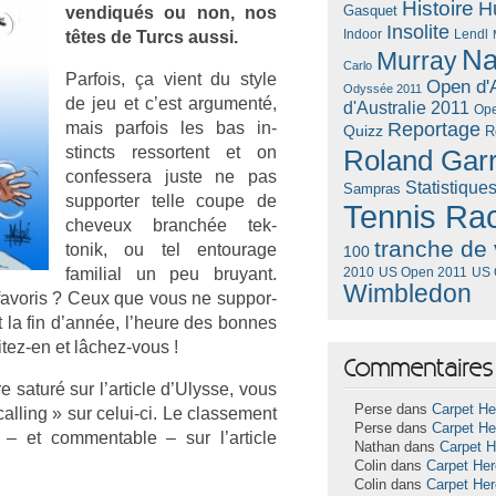
Histoire
H
Gasquet
ven­diqués ou non, nos
Insolite
Lendl
têtes de Turcs aussi.
Indoor
Na
Murray
Carlo
Par­fois, ça vient du style
Open d'A
Odyssée 2011
de jeu et c’est ar­gu­menté,
d'Australie 2011
Ope
mais par­fois les bas in­
Reportage
Quizz
R
stincts re­ssor­tent et on
Roland Gar
con­fes­sera juste ne pas
Statistique
Sampras
sup­port­er telle coupe de
Tennis Ra
cheveux branchée tek­
tranche de 
tonik, ou tel en­tourage
100
famili­al un peu bruyant.
US Open 2011
US 
2010
Wimbledon
s favoris ? Ceux que vous ne sup­por­
 la fin d’année, l’heure des bon­nes
itez-en et lâchez-vous !
Commentaires 
 saturé sur l’ar­ticle d’Ulys­se, vous
Perse dans
Carpet He
all­ing » sur celui-ci. Le clas­se­ment
Perse dans
Carpet He
 – et com­ment­able – sur l’ar­ticle
Nathan dans
Carpet 
Colin dans
Carpet He
Colin dans
Carpet He