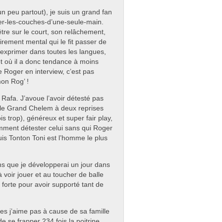
 peu partout), je suis un grand fan
-les-couches-d’une-seule-main.
tre sur le court, son relâchement,
rement mental qui le fit passer de
’exprimer dans toutes les langues,
 et où il a donc tendance à moins
e Roger en interview, c’est pas
mon Rog’ !
Rafa. J’avoue l’avoir détesté pas
 le Grand Chelem à deux reprises
is trop), généreux et super fair play,
comment détester celui sans qui Roger
puis Tonton Toni est l’homme le plus
ons que je développerai un jour dans
à voir jouer et au toucher de balle
 forte pour avoir supporté tant de
es j’aime pas à cause de sa famille
de se frapper 234 fois la poitrine