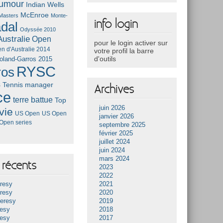
umour
Indian Wells
McEnroe
Masters
Monte-
info login
dal
Odyssée 2010
ustralie
Open
pour le login activer sur
n d'Australie 2014
votre profil la barre
d'outils
oland-Garros 2015
RYSC
ros
s
Tennis manager
Archives
ce
terre battue
Top
juin 2026
vie
US Open
US Open
janvier 2026
Open series
septembre 2025
février 2025
juillet 2024
juin 2024
mars 2024
récents
2023
2022
resy
2021
resy
2020
Heresy
2019
resy
2018
resy
2017