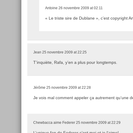
Antoine
26 novembre 2009 at 02:11
« Le triste sire de Dublane », c’est copyright An
Jean
25 novembre 2009 at 22:25
T’inquiète, Rafa, y’en a plus pour longtemps.
Jérôme
25 novembre 2009 at 22:28
Je vois mal comment appeler ça autrement qu’une dé
Chewbacca aime Federer
25 novembre 2009 at 22:29
L’unique fan de Federer c’est moi et je l‘aime!