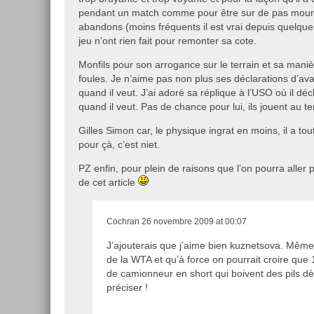
pendant un match comme pour être sur de pas mourir
abandons (moins fréquents il est vrai depuis quelqu
jeu n’ont rien fait pour remonter sa cote.
Monfils pour son arrogance sur le terrain et sa mani
foules. Je n’aime pas non plus ses déclarations d’av
quand il veut. J’ai adoré sa réplique à l’USO où il d
quand il veut. Pas de chance pour lui, ils jouent au tenn
Gilles Simon car, le physique ingrat en moins, il a to
pour çà, c’est niet.
PZ enfin, pour plein de raisons que l’on pourra alle
de cet article
Cochran
26 novembre 2009 at 00:07
J’ajouterais que j’aime bien kuznetsova. Même 
de la WTA et qu’à force on pourrait croire que 
de camionneur en short qui boivent des pils dès
préciser !