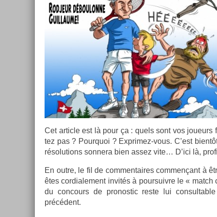
Cet ar­ticle est là pour ça : quels sont vos joueur
tez pas ? Pour­quoi ? Exprimez-vous. C’est bientôt
résolu­tions son­nera bien assez vite… D’ici là, prof
En outre, le fil de com­men­taires com­men­çant à être
êtes cor­diale­ment invités à pour­suiv­re le « match c
du con­cours de pro­nos­tic reste lui con­sult­able
précédent.