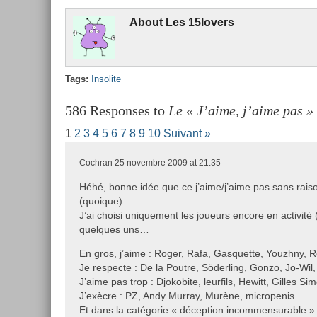
About
Les 15lovers
Tags:
In­solite
586 Responses to
Le « J’aime, j’aime pas »
1
2
3
4
5
6
7
8
9
10
Suivant »
Cochran
25 novembre 2009 at 21:35
Héhé, bonne idée que ce j’aime/j’aime pas sans raiso
(quoique).
J’ai choisi uniquement les joueurs encore en activité 
quelques uns…
En gros, j’aime : Roger, Rafa, Gasquette, Youzhny, Ro
Je respecte : De la Poutre, Söderling, Gonzo, Jo-Wi
J’aime pas trop : Djokobite, leurfils, Hewitt, Gilles Si
J’exècre : PZ, Andy Murray, Murène, micropenis
Et dans la catégorie « déception incommensurable » 