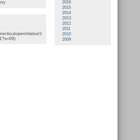
esy
2016
2015
2014
2013
2012
2011
nnecticutopen/status/1
2010
1?s=09)
2009