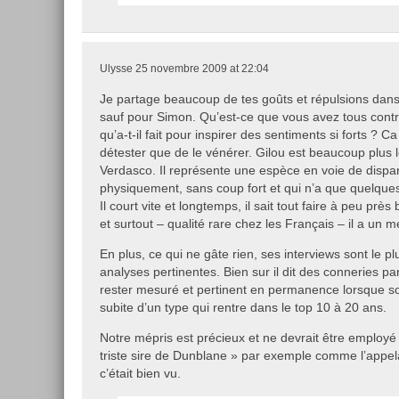
Ulysse
25 novembre 2009 at 22:04
Je partage beaucoup de tes goûts et répulsions dan
sauf pour Simon. Qu’est-ce que vous avez tous contr
qu’a-t-il fait pour inspirer des sentiments si forts ? 
détester que de le vénérer. Gilou est beaucoup plus 
Verdasco. Il représente une espèce en voie de disparit
physiquement, sans coup fort et qui n’a que quelques q
Il court vite et longtemps, il sait tout faire à peu près 
et surtout – qualité rare chez les Français – il a un 
En plus, ce qui ne gâte rien, ses interviews sont le p
analyses pertinentes. Bien sur il dit des conneries pa
rester mesuré et pertinent en permanence lorsque so
subite d’un type qui rentre dans le top 10 à 20 ans.
Notre mépris est précieux et ne devrait être employé
triste sire de Dunblane » par exemple comme l’appelai
c’était bien vu.