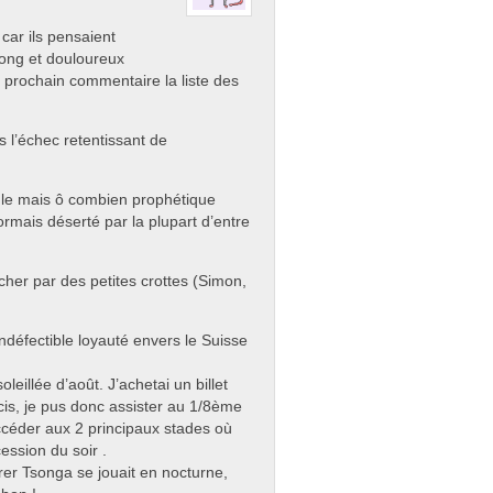
 car ils pensaient
long et douloureux
 prochain commentaire la liste des
s l’échec retentissant de
cule mais ô combien prophétique
rmais déserté par la plupart d’entre
rcher par des petites crottes (Simon,
ndéfectible loyauté envers le Suisse
oleillée d’août. J’achetai un billet
is, je pus donc assister au 1/8ème
accéder aux 2 principaux stades où
ession du soir .
r Tsonga se jouait en nocturne,