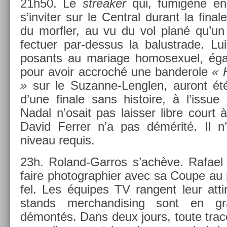
21h50. Le
streak­er
qui, fumigène en
s’in­vit­er sur le Centr­al durant la fin­a
du morfl­er, au vu du vol plané qu’un v
fectu­er par-dessus la balustrade. Lu
posants au mariage homosexuel, égal
pour avoir accroché une ban­derole
« 
»
sur le Suzanne-Lenglen, auront été 
d’une fin­ale sans his­toire, à l’issu
Nadal n’osait pas laiss­er libre court 
David Ferr­er n’a pas démérité. Il n’
niveau re­quis.
23h. Roland-Garros s’achève. Rafael 
faire photog­raphi­er avec sa Coupe au 
fel. Les équipes TV ran­gent leur at­tir
stands merchan­dis­ing sont en gra
démontés. Dans deux jours, toute trac