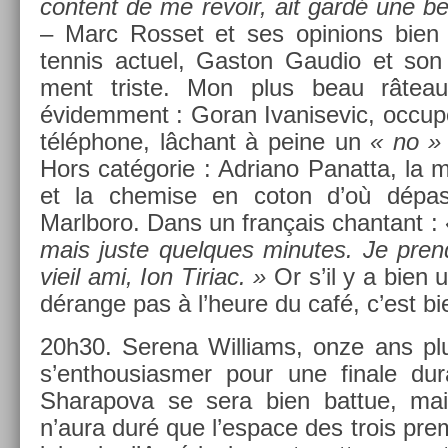
con­tent de me re­voir, ait gardé une b
– Marc Ros­set et ses op­in­ions bien
ten­nis ac­tuel, Gas­ton Gaudio et son p
ment tri­ste. Mon plus beau râteau
évidem­ment : Goran Ivanisevic, occupé
téléphone, lâchant à peine un
« no »
Hors catégorie : Ad­riano Panat­ta, la
et la chem­ise en coton d’où dép
Marlboro. Dans un français chan­tant :
mais juste quel­ques minutes. Je pre­
vieil ami, Ion Tiriac. »
Or s’il y a bien
dérange pas à l’heure du café, c’est bie
20h30. Serena Wil­liams, onze ans plus 
s’enthousiasm­er pour une fin­ale dur
Sharapova se sera bien bat­tue, mai
n’aura duré que l’es­pace des trois pre­m