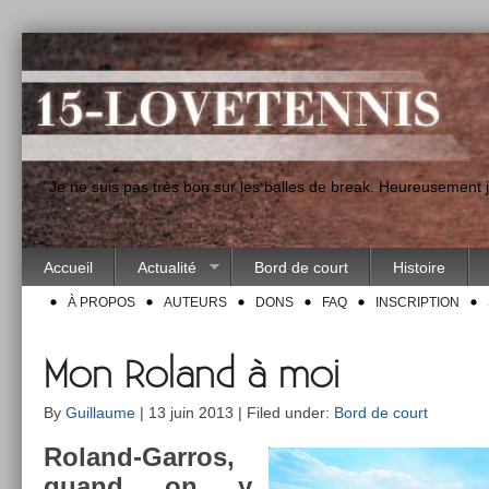
"Je ne suis pas très bon sur les balles de break. Heureusement
Accueil
Actualité
Bord de court
Histoire
À PROPOS
AUTEURS
DONS
FAQ
INSCRIPTION
Mon Roland à moi
By
Guillaume
| 13 juin 2013 | Filed under:
Bord de court
Roland-Garros,
quand on y