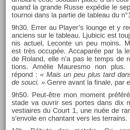
quand la gran­de Russe expédie le sep­t
tour­noi dans la par­tie de tab­leau du n°1
9h30. Errer au Player’s loun­ge et y re­c
an­ciens sur le tab­leau. Ljubicic est tou
nis ac­tuel, Lecon­te un peu moins. Mar
est très occupée. Ac­capar­ée par la l
de Roland, elle n’a pas le temps de 
tions. Amélie Maures­mo non plus. M
répond :
« Mais un peu plus tard dans
de souci. »
Genre avant la fin­ale, par e
9h50. Peut-être mon mo­ment préféré
stade va ouv­rir ses por­tes dans dix m
ves­tiaires du Court 1, une nuée de ram
s’en­vole en chan­tant vers les ter­rains.