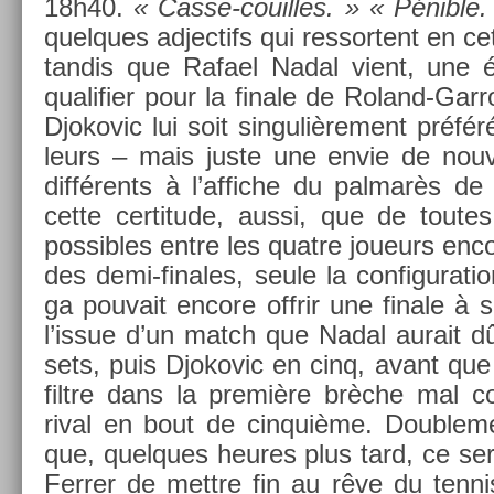
18h40.
« Casse-couilles. »
«
Pénible
quel­ques ad­jectifs qui re­ssor­tent en ce
tan­dis que Rafael Nadal vient, une 
qualifi­er pour la fin­ale de Roland-Ga
Djokovic lui soit sin­guliè­re­ment préféré
leurs – mais juste une envie de nou
différents à l’af­fiche du pal­marès d
cette cer­titude, aussi, que de toute
pos­sibles entre les quat­re joueurs en­c
des demi-finales, seule la con­figura­t
ga pouvait en­core of­frir une fin­ale à 
l’issue d’un match que Nadal aurait dû
sets, puis Djokovic en cinq, avant que 
filtre dans la première brèche mal 
rival en bout de cin­quiè­me. Doub­le­me
que, quel­ques heures plus tard, ce se
Ferr­er de mettre fin au rêve du ten­ni