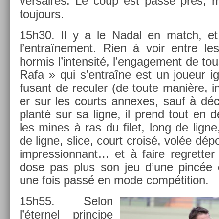
versaires. Le coup est passé près, ma
toujours.
15h30. Il y a le Nadal en match, et
l’entraî­ne­ment. Rien à voir entre l
hor­mis l’in­tensité, l’en­gage­ment de tou
Rafa » qui s’entraîne est un joueur ig­n
fusant de re­cul­er (de toute manière, im
er sur les co­urts an­nexes, sauf à déc
planté sur sa ligne, il prend tout en de
les mines à ras du filet, long de ligne
de ligne, slice, court croisé, volée dé
im­pres­sion­nant… et à faire re­grett­e
dose pas plus son jeu d’une pincée d
une fois passé en mode com­péti­tion.
15h55. Selon
l’éter­nel prin­cipe