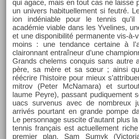
qui agace, mais en tout cas ne lais­se p
un uni­v­ers habituel­le­ment si feutré. 
ion in­déni­able pour le ten­nis qu’i
académie vi­able dans les Yvelines, une é
et une dis­ponibilité per­manen­te vis-à
moins : une ten­dance cer­taine à l’a
clairon­nant entraîneur d’une cham­pion­
Grands chelems con­quis sans autre as
père, sa mère et sa sœur ; ainsi qu’
réécrire l’his­toire pour mieux s’attribu­e
mit­rov (Peter McNamara) et sur­tou
laume Peyre), pas­sant pudique­ment so
uacs sur­venus avec de nombreux jun
arrivés pour­tant en gran­de pompe 
Le per­son­nage sus­cite d’autant plus la
ten­nis français est ac­tuel­le­ment rich
pre­mi­er plan, Sam Sumyk (Vic­tori