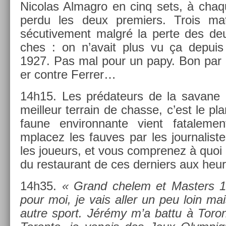
Nicolas Al­mag­ro en cinq sets, à chaq
perdu les deux pre­mi­ers. Trois m
sécutive­ment malgré la perte des d
ches : on n’avait plus vu ça de­puis
1927. Pas mal pour un papy. Bon par c
er con­tre Ferr­er…
14h15. Les prédateurs de la savane l
meil­leur ter­rain de chas­se, c’est le p
faune en­viron­nante vient fatale­men
mplacez les fauves par les jour­nalis­te
les joueurs, et vous com­prenez à quoi r
du re­staurant de ces de­rni­ers aux heu
14h35.
« Grand chelem et Mast­ers 10
pour moi, je vais aller un peu loin mai
autre sport. Jérémy m’a battu à Toron­t