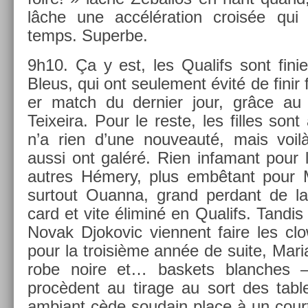
lâche une accéléra­tion croisée qui
temps. Super­be.
9h10. Ça y est, les Qualifs sont fin­ie
Bleus, qui ont seule­ment évité de finir 
er match du de­rni­er jour, grâce a
Teixeira. Pour le reste, les fil­les sont
n’a rien d’une nouveauté, mais voil
aussi ont galéré. Rien in­famant pour l
aut­res Hémery, plus embêtant pour Mi
sur­tout Ouan­na, grand per­dant de la 
card et vite éliminé en Qualifs. Tan­di
Novak Djokovic vien­nent faire les clo
pour la troisiè­me année de suite, Mari
robe noire et… bas­kets blanches 
procèdent au tirage au sort des tab­
am­biant cède soudain place à un court 