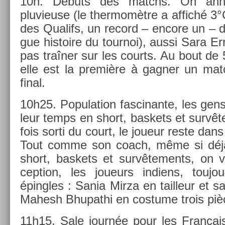
10h. Débuts des matchs. On an­no
pluvieuse (le ther­momètre a af­fiché 3
des Qualifs, un re­cord – en­core un – d
gue his­toire du tour­noi), aussi Sara Er
pas traîner sur les co­urts. Au bout de
elle est la première à gagn­er un mat
final.
10h25. Popula­tion fas­cinan­te, les gens
leur temps en short, bas­kets et sur­v
fois sorti du court, le joueur reste dan
Tout comme son coach, même si déjà 
short, bas­kets et sur­vête­ments, on 
cep­tion, les joueurs in­diens, toujo
épingles : Sania Mirza en tail­leur et 
Mahesh Bhupat­hi en co­stume trois piè
11h15. Sale journée pour les Français