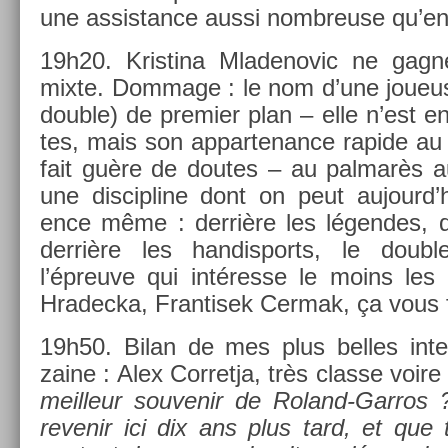
une as­sis­tance aussi nombreuse qu’en
19h20. Kris­tina Mladenovic ne gag­n
mixte. Dom­mage : le nom d’une joueus
doub­le) de pre­mi­er plan – elle n’est e
tes, mais son ap­partenan­ce rapide au 
fait guère de doutes – au pal­marès au
une dis­cip­line dont on peut aujourd’hui
ence même : derrière les légen­des, de
derrière les han­dis­ports, le doub
l’épreuve qui intéresse le moins les 
Hradec­ka, Fran­tisek Cer­mak, ça vous 
19h50. Bilan de mes plus be­lles in­te
zaine : Alex Cor­ret­ja, très clas­se vo
meil­leur souvenir de Roland-Garros 
re­venir ici dix ans plus tard, et que