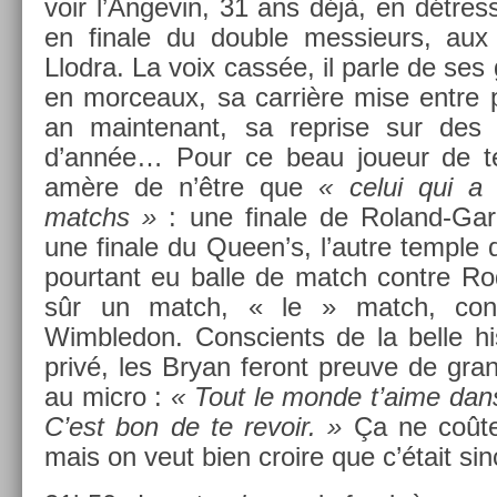
voir l’An­gevin, 31 ans déjà, en détres
en fin­ale du doub­le mes­sieurs, au
Llod­ra. La voix cassée, il parle de se
en mor­ceaux, sa carrière mise entre po
an main­tenant, sa re­pr­ise sur des
d’année… Pour ce beau joueur de ten­
amère de n’être que
« celui qui a
matchs »
: une fin­ale de Roland-Gar
une fin­ale du Queen’s, l’autre tem­ple
pour­tant eu balle de match con­tre Rod
sûr un match, « le » match, con­
Wimbledon. Con­scients de la belle his­
privé, les Bryan feront pre­uve de gran
au micro :
« Tout le monde t’aime dans 
C’est bon de te re­voir. »
Ça ne coûte 
mais on veut bien croire que c’était sin