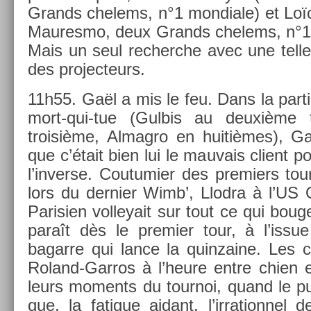
Grands chelems, n°1 mon­diale) et Loïc
Maures­mo, deux Grands chelems, n°1 m
Mais un seul re­cherche avec une telle
des pro­jec­teurs.
11h55. Gaël a mis le feu. Dans la par­ti
mort-qui-tue (Gul­bis au deuxième 
troisiè­me, Al­mag­ro en huitièmes), Ga
que c’était bien lui le mauvais client p
l’in­verse. Co­utumi­er des pre­mi­ers tou
lors du de­rni­er Wimb’, Llod­ra à l’US
Parisi­en vol­leyait sur tout ce qui bou
paraît dès le pre­mi­er tour, à l’issue
bagar­re qui lance la quin­zaine. Les c
Roland-Garros à l’heure entre chien 
leurs mo­ments du tour­noi, quand le pu
que, la fatigue aidant, l’ir­ration­nel 