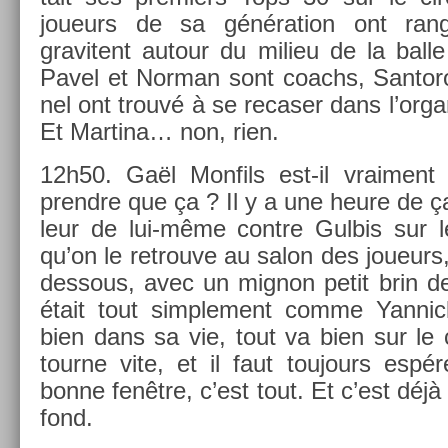
joueurs de sa généra­tion ont rang
gravitent auto­ur du milieu de la balle
Pavel et Nor­man sont co­achs, San­to
nel ont trouvé à se re­cas­er dans l’or­gan
Et Mar­tina… non, rien.
12h50. Gaël Mon­fils est-il vrai­ment s
prendre que ça ? Il y a une heure de ça, 
leur de lui-même con­tre Gul­bis sur le
qu’on le retro­uve au salon des joueurs
de­ss­ous, avec un mig­non petit brin de 
était tout simple­ment comme Yan­ni
bien dans sa vie, tout va bien sur le 
tour­ne vite, et il faut toujours espé
bonne fenêtre, c’est tout. Et c’est déjà
fond.