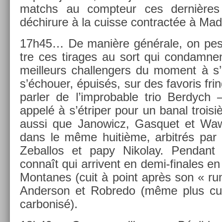
matchs au com­pteur ces dernière
déchirure à la cuis­se contra­ctée à Mad
17h45… De manière générale, on pes­te
tre ces tirages au sort qui con­dam­ne
meil­leurs chal­leng­ers du mo­ment à s
s’échou­er, épuisés, sur des favoris fr
parl­er de l’improb­able trio Be­rdych 
appelé à s’étrip­er pour un banal troisiè
aussi que Janowicz, Gas­quet et Waw­
dans le même huitième, ar­bitrés pa
Zebal­los et papy Nikolay. Pen­dan
connaît qui ar­rivent en demi-finales en
Mon­tanes (cuit à point après son « ru
An­der­son et Rob­redo (même plus cu
car­bonisé).