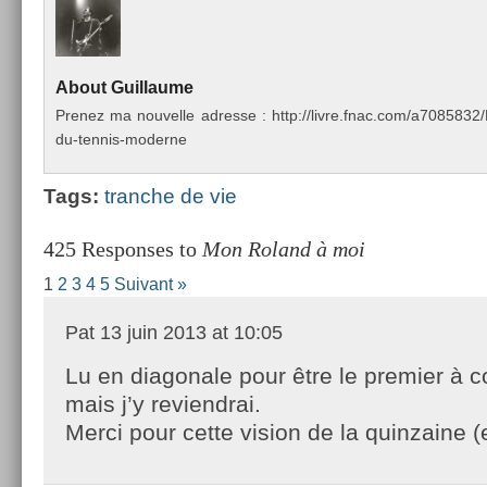
About
Guil­laume
Pre­nez ma nouvel­le ad­resse : http://livre.fnac.com/a70858
du-tennis-moderne
Tags:
tranche de vie
425 Responses to
Mon Roland à moi
1
2
3
4
5
Suivant »
Pat
13 juin 2013 at 10:05
Lu en diagonale pour être le premier à
mais j’y reviendrai.
Merci pour cette vision de la quinzaine (