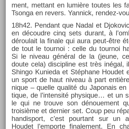
ment, met­tant en lumière toutes les fai
Tson­ga en re­v­ers. Yan­nick, rendez-vo
18h42. Pen­dant que Nadal et Djokovic
en découd­re cinq sets durant, à l’omb
déroulait la fin­ale qui aura peut-être été
de tout le tour­noi : celle du tour­noi ha
Si le niveau général de la (jeune, ce
doute cela) dis­cip­line est très inégal, 
Shin­go Kunieda et Stéphane Houdet en
un sport de haut niveau à part entière.
nique – quel­le qualité du Japonais en r
tique, de l’in­tensité physique… et un s
le qui ne trouve son dénoue­ment qu
troisiè­me et de­rni­er set. Coup peu rép
han­dis­port, c’est pour­tant sur u
Houdet l’em­porte fin­ale­ment. En ch