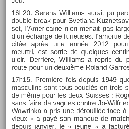
Jeu.
16h20. Serena Wil­liams aurait pu per­d
doub­le break pour Svet­lana Kuz­netsov
set, l’Américaine n’en menait pas large
d’un échan­ge de furieuses, l’amor­tie d
citée après une année 2012 pour­
meurtri, est sor­tie de quel­ques cen­t
uloir. Derrière, Wil­liams a re­pris du
route pour un deuxième Roland-Garros
17h15. Première fois de­puis 1949 que
mas­culins sont tous bouclés en trois s
de même pour les deux Suis­ses : Roger
sans faire de vagues con­tre Jo-Wilfried
Waw­rinka a pris une dérouillée face à
vieux » a payé son man­que de match
de­puis jan­vi­er, le « jeune » a fac­tu