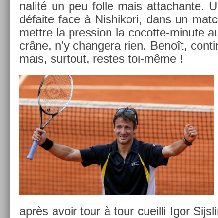
nalité un peu folle mais at­tachan­te. Un
défaite face à Nis­hikori, dans un mat
mettre la pre­ss­ion la cocotte-minute a
crâne, n’y chan­gera rien. Benoît, con­ti
mais, sur­tout, re­stes toi-même !
après avoir tour à tour cueil­li Igor Sijsl