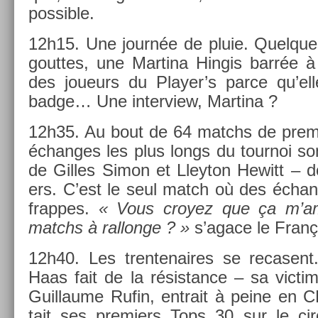
pos­sible.
12h15. Une journée de pluie. Quel­que
gout­tes, une Mar­tina Hin­gis barrée à
des joueurs du Player’s parce qu’ell
badge… Une in­ter­view, Mar­tina ?
12h35. Au bout de 64 matchs de pre­mi
échan­ges les plus longs du tour­noi son
de Gil­les Simon et Lleyton Hewitt – d
ers. C’est le seul match où des échan
frap­pes.
« Vous croyez que ça m’a
matchs à ral­longe ? »
s’agace le Franç
12h40. Les tren­tenaires se re­casent
Haas fait de la résis­tance – sa vic­tim
Guil­laume Rufin, en­trait à peine en
tait ses pre­mi­ers Tops 30 sur le cir­