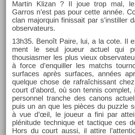
Mar­tin Klizan ? Il joue trop mal, l
Garros n’est pas pour cette année. C
clan major­quin fin­is­sait par s’instill­e
ob­ser­vateurs.
13h35. Benoît Paire, lui, a la cote. Il 
ment le seul joueur ac­tuel qui pu
thousiasm­er les plus vieux ob­ser­vateu
à force d’en­quill­er les matchs tour­n
sur­faces après sur­faces, années ap
quel­que chose de raf­raîchis­sant che
court d’abord, où son ten­nis com­plet, i
per­son­nel tranche des canons ac­tuels
puis un an que les pièces du puzzle s
à vue d’œil, le joueur a fini par at­t
plénitude tech­nique et tac­tique ces 
Hors du court aussi, il at­tire l’at­ten­