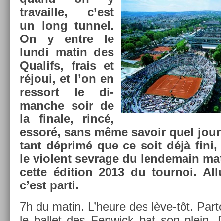
travail­le, c’est
un long tun­nel.
On y entre le
lundi matin des
Qualifs, frais et
réjoui, et l’on en
re­ssort le di­
manche soir de
la fin­ale, rincé,
essoré, sans même savoir quel jour
tant déprimé que ce soit déjà fini,
le violent sev­rage du len­demain m
cette édi­tion 2013 du tour­noi. Al
c’est parti.
7h du matin. L’heure des lève-tôt. Par­t
le bal­let des Fen­wick bat son plein.