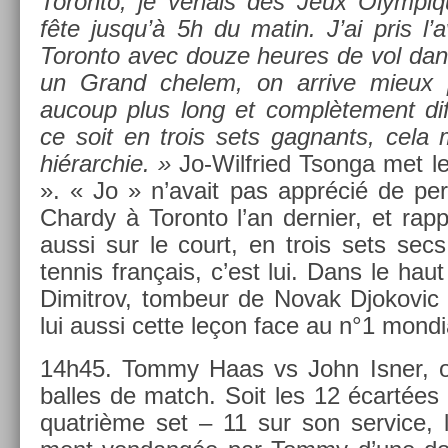
Toron­to, je venais des Jeux Olym­piqu
fête jusqu’à 5h du matin. J’ai pris l’a
Toron­to avec douze heures de vol dan
un Grand chelem, on ar­rive mieux p
aucoup plus long et com­plète­ment dif
ce soit en trois sets gag­nants, cela
hié­rarchie. »
Jo-Wilfried Tson­ga met le
». « Jo » n’avait pas apprécié de per
Char­dy à Toron­to l’an de­rni­er, et rap
aussi sur le court, en trois sets secs
ten­nis français, c’est lui. Dans le haut
Di­mit­rov, tom­beur de Novak Djokovic
lui aussi cette leçon face au n°1 mon­di­
14h45. Tommy Haas vs John Isner, ou
bal­les de match. Soit les 12 écartées 
quat­rième set – 11 sur son ser­vice, l