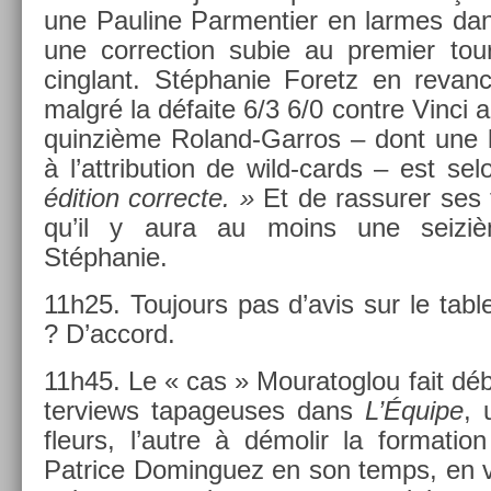
une Pauline Par­menti­er en lar­mes dan
une cor­rec­tion subie au pre­mi­er to
cinglant. Stéphanie Foretz en re­vanch
malgré la défaite 6/3 6/0 con­tre Vinci a
quin­zième Roland-Garros – dont une b
à l’attribu­tion de wild-cards – est se
édi­tion cor­rec­te. »
Et de ras­sur­er ses 
qu’il y aura au moins une seizi
Stéphanie.
11h25. Toujours pas d’avis sur le tab­l
? D’ac­cord.
11h45. Le « cas » Mouratog­lou fait déb
ter­views tapageuses dans
L’Équipe
, 
fleurs, l’autre à démolir la for­ma­t
Pat­rice Domin­guez en son temps, en vo