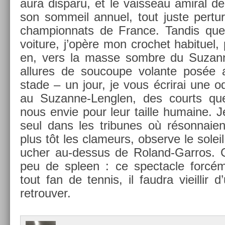
aura dis­paru, et le vais­seau amir­al d
son som­meil an­nuel, tout juste per­tu
cham­pion­nats de Fran­ce. Tan­dis que
voi­ture, j’opère mon croc­het habituel, p
en, vers la masse sombre du Suzann
al­lures de soucoupe volan­te posée
stade – un jour, je vous écrirai une 
au Suzanne-Lenglen, des co­urts que
nous envie pour leur tail­le humaine. J
seul dans les tri­bunes où réson­naie
plus tôt les clameurs, ob­ser­ve le sol­e
uch­er au-dessus de Roland-Garros. C
peu de sple­en : ce spec­tacle forc
tout fan de ten­nis, il faud­ra vieil­lir
retro­uv­er.