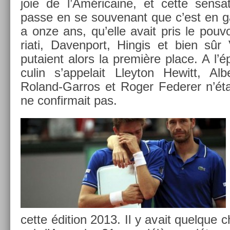
joie de l’Américaine, et cette sen­sa
passe en se souvenant que c’est en gag
a onze ans, qu’elle avait pris le pouvo
riati, Daven­port, Hin­gis et bien sû
putaient alors la première place. A l’
culin s’ap­pelait Lleyton Hewitt, Al­
Roland-Garros et Roger Feder­er n’étai
ne con­fir­mait pas.
cette édi­tion 2013. Il y avait quel­que 