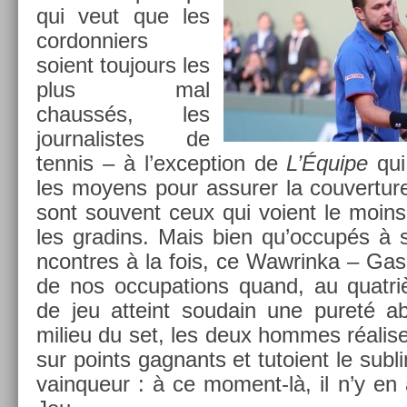
qui veut que les
cor­don­ni­ers
soient toujours les
plus mal
chaussés, les
jour­nalis­tes de
ten­nis – à l’ex­cep­tion de
L’Équipe
qui
les moyens pour as­sur­er la co­uver­tu
sont souvent ceux qui voient le moins
les gradins. Mais bien qu’occupés à su
ncontres à la fois, ce Waw­rinka – Gas­
de nos oc­cupa­tions quand, au quat­r
de jeu at­teint soudain une pureté ab­
milieu du set, les deux hom­mes réalise
sur points gag­nants et tutoient le sub­l
vain­queur : à ce moment-là, il n’y en 