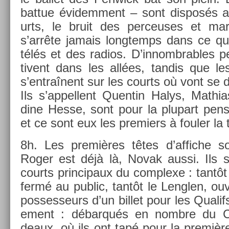
bat­tue évidem­ment – sont dis­posés 
urts, le bruit des per­ceuses et ma
s’arrête jamais longtemps dans ce qu
télés et des radios. D’in­nombr­ables pe
tivent dans les allées, tan­dis que les
s’entraînent sur les co­urts où vont se di
Ils s’ap­pellent Quen­tin Halys, Mat­h
dine Hesse, sont pour la plupart pen­
et ce sont eux les pre­mi­ers à foul­er la
8h. Les premières têtes d’af­fiche s
Roger est déjà là, Novak aussi. Ils s
co­urts prin­cipaux du com­plexe : tantôt l
fermé au pub­lic, tantôt le Lengl­en, ou
pos­sesseurs d’un bi­llet pour les Qualif
e­ment : débarqués en nombre du Cha
deaux, où ils ont tapé pour la première