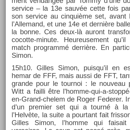
ment ven­dangée par Tommy d’une dou
ser­vice – la 13e sauvée cette fois 
son ser­vice au cin­quiè­me set, avant 
l’Al­lemand, et une 14e et dernière bal
la bonne. Ces deux-là auront trans­f
cocotte-minute. Heureuse­ment qu’il
match pro­grammé derrière. En par­ticul
Simon.
15h10. Gil­les Simon, puis­qu’il en e
hemar de FFF, mais aussi de FFT, tant 
gran­de pour le tour­noi : le nouveau
Witt a fail­li être l’homme-qui-a-stoppé
en-Grand-chelem de Roger Feder­er. Im­
d’un pre­mi­er set qui a tourné à la
l’Helvète, la suite a pour­tant fait fris­s
Gil­les Simon, l’homme qui faisai