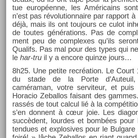
tue européenne, les Américains sont 
n’est pas révolution­naire par rap­port à
déjà, mais ils ont toujours ce culot i
de toutes généra­tions. Pas de com­ple
ment peu de com­plexes qu’ils seront 
Qualifs. Pas mal pour des types qui ne 
le
har-tru
il y a en­core quin­ze jours…
8h25. Une petite recréation. Le Court 1
du stade de la Porte d’Auteuil
caméraman, votre ser­viteur, et puis G
Horacio Zebal­los faisant des gam­mes
rassés de tout cal­cul lié à la com­péti­t
s’en don­nent à cœur joie. Les di­agon
succèdent, lour­des et bombées pour l
ten­dues et ex­plosives pour le Bul­gare 
foiré! » lâche Zebal­los en riant quand,