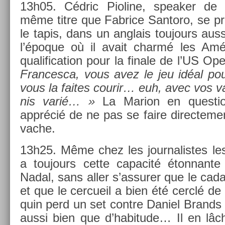
13h05. Cédric Pioline, speak­er de
même titre que Fab­rice San­toro, se p
le tapis, dans un an­glais toujours aus
l’époque où il avait charmé les Amé
qualifica­tion pour la fin­ale de l’US Op
Fran­cesca, vous avez le jeu idéal po
vous la faites co­urir… euh, avec vos var
nis varié… »
La Mar­ion en ques­t
apprécié de ne pas se faire di­rec­te­men
vache.
13h25. Même chez les jour­nalis­tes les 
a toujours cette capacité éton­nante 
Nadal, sans aller s’as­sur­er que le cada
et que le cer­cueil a bien été cerclé d
quin perd un set con­tre Daniel Brands 
aussi bien que d’habitude… Il en lâc