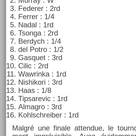
Mur­ray : W
Feder­er : 2rd
Ferr­er : 1/4
Nadal : 1rd
Tson­ga : 2rd
Be­rdych : 1/4
del Potro : 1/2
Gas­quet : 3rd
Cilic : 2rd
Waw­rinka : 1rd
Nis­hikori : 3rd
Haas : 1/8
Tip­sarevic : 1rd
Al­mag­ro : 3rd
Kohlschreib­er : 1rd
Malgré une fin­ale at­tendue, le tour­n