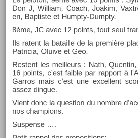
Don J, Wil­liam, Coach, Joakim, Vaxtre,
en, Bap­tiste et Humpty-Dumpty.
8ème, JC avec 12 points, tout seul tran­q
Ils ratent la batail­le de la première pl
Pat­ricia, Oluive et Geo.
Re­stent les meil­leurs : Nath, Quen­tin,
16 points, c’est faib­le par rap­port à l
Garros mais c’est une ex­cel­lent sco
assez di­ngue.
Vient donc la ques­tion du nombre d’ace
nos champ­ions.
Sus­pen­se ….
Petit rap­pel des pro­posi­tions: