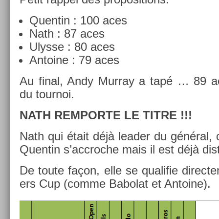
Quen­tin : 100 aces
Nath : 87 aces
Ulys­se : 80 aces
An­toine : 79 aces
Au final, Andy Mur­ray a tapé … 89 ac
du tour­noi.
NATH RE­MPOR­TE LE TITRE !!!
Nath qui était déjà lead­er du général, 
Quen­tin s’accroc­he mais il est déjà dis­
De toute façon, elle se qualifie di­rec­t
ers Cup (comme Babolat et An­toine).