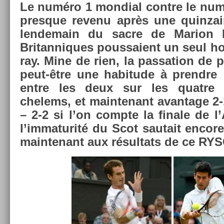
Le numéro 1 mon­di­al con­tre le num
pre­sque re­venu après une quin­za
len­demain du sacre de Mar­ion B
Britan­niques pous­saient un seul 
ray. Mine de rien, la pas­sa­tion de 
peut-être une habitude à pre­ndre : 
entre les deux sur les quat­re d
chelems, et main­tenant avan­tage 2-
– 2-2 si l’on com­pte la fin­ale de l
l’im­maturité du Scot sautait en­cor
main­tenant aux résul­tats de ce R