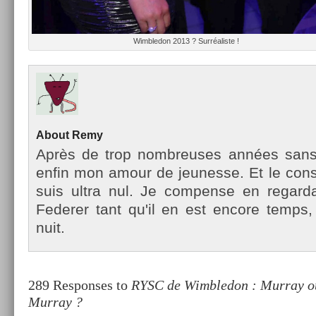
Wimbledon 2013 ? Sur­réalis­te !
About
Remy
Après de trop nombreuses années sans te
enfin mon amour de jeunes­se. Et le con­st
suis ultra nul. Je com­pen­se en re­gar
Feder­er tant qu'il en est en­core temp
nuit.
289 Responses to
RYSC de Wimbledon : Murray o
Murray ?