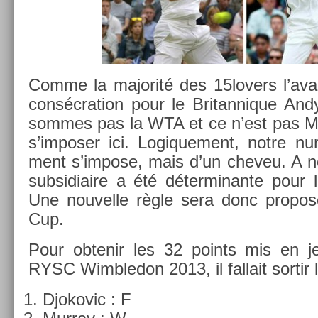
Comme la majorité des 15lovers l’avai
con­sécra­tion pour le Britan­nique An
som­mes pas la WTA et ce n’est pas Mar­
s’im­pos­er ici. Logique­ment, notre n
ment s’im­pose, mais d’un cheveu. A n
sub­sidiaire a été déter­minan­te pour l
Une nouvel­le règle sera donc pro­pos
Cup.
Pour ob­tenir les 32 points mis en je
RYSC Wimbledon 2013, il fal­lait sor­tir l
Djokovic : F