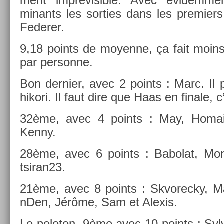
ment im­prévisib­le. Avec évidem­me
minants les sort­ies dans les pre­mi­er
Feder­er.
9,18 points de moyen­ne, ça fait moin
par per­son­ne.
Bon de­rni­er, avec 2 points : Marc. Il p
hikori. Il faut dire que Haas en fin­ale, 
32ème, avec 4 points : May, Homai
Kenny.
28ème, avec 6 points : Babolat, Mon
tsiran23.
21ème, avec 8 points : Skvorec­ky, Ma
nD­en, Jérôme, Sam et Al­exis.
Le peloton, 9ème avec 10 points : Syl­v