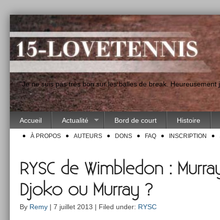
"Je ne suis pas très bon sur les balles de break. Heureusement
Accueil
Actualité
Bord de court
Histoire
À PROPOS
AUTEURS
DONS
FAQ
INSCRIPTION
RYSC de Wimbledon : Murra
Djoko ou Murray ?
By
Remy
| 7 juillet 2013 | Filed under:
RYSC