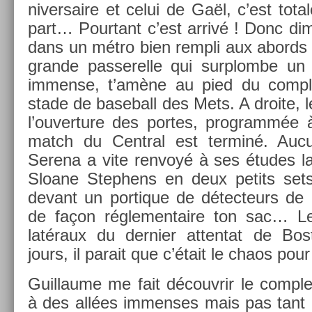
niver­saire et celui de Gaël, c’est tota
part… Pour­tant c’est arrivé ! Donc di­ma
dans un métro bien re­mpli aux ab­ord
gran­de pas­serel­le qui sur­plom­be un
im­men­se, t’amène au pied du com­pl
stade de baseball des Mets. A droite, le
l’ouver­ture des por­tes, pro­grammée à
match du Centr­al est ter­miné. Auc
Serena a vite re­nvoyé à ses études l
Sloane Step­hens en deux petits sets
de­vant un por­tique de détec­teurs de 
de façon réglemen­taire ton sac… L
latéraux du de­rni­er at­tentat de Bos­
jours, il para­it que c’était le chaos pour r
Guil­laume me fait découv­rir le com­pl
à des allées im­men­ses mais pas tant 