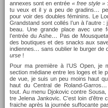
an­nexes sont en entrée
« free style »
:
tu veux et il y a peu de gradins… p
pour voir des doub­les féminins. Le Lo
Grandstand sont collés l’un à l’autre :
beau. Une gran­de place avec une fo
l’entrée du Ashe… Pas de Mous­queta
des boutiques et des snacks aux sav
in­dien­nes… sans oub­li­er le burg­er de 
ur­se
!
Pour ma première à l’US Open, je me 
sec­tion médiane entre les loges et le po
de vue, je suis un peu moins haut qu
haut du Centr­al de Roland-Garros…
tout. Au menu Djokovic con­tre Sousa, 
tre Jelena Jan­kovic. C’est loin d’être c
fraic­he après la journée suf­focan­te 