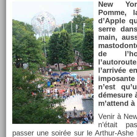
New Yor
Pomme, l
d’Apple q
serre dan
main, auss
mas­todon­
de l’ho
l’autorout
l’arrivée e
im­posan­t
n’est qu’
démesure à
m’at­tend à 
Venir à New
n’était pa
pass­er une soirée sur le Arthur-Ashe