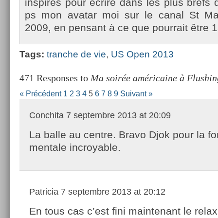
in­spirés pour écrire dans les plus brefs d
ps mon avatar moi sur le canal St Mar­
2009, en pen­sant à ce que pour­rait être 1
Tags:
tranche de vie
,
US Open 2013
471 Responses to
Ma soirée américaine à Flushi
« Précédent
1
2
3
4
5
6
7
8
9
Suivant »
Conchita
7 septembre 2013 at 20:09
La balle au centre. Bravo Djok pour la fo
mentale incroyable.
Patricia
7 septembre 2013 at 20:12
En tous cas c’est fini maintenant le rel