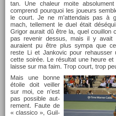
tan. Une chaleur moite ab­solu­ment i
com­prend pour­quoi les joueurs semble
le court. Je ne m’at­tendais pas à 
mach, tel­le­ment le duel était déséquil
Grigor aurait dû être la, quel co­uil­lon 
pas re­venir de­ssus, mais il y avait t
auraient pu être plus sympa que ce
reste Li et Jan­kovic pour re­hauss­er 
cette soirée. Le résul­tat une heure et
lais­se sur ma faim. Trop court, trop pe
Mais une bonne
étoile doit veill­er
sur moi, ce n’est
pas pos­sible aut­
re­ment. Faute de
« clas­sico », Guil­