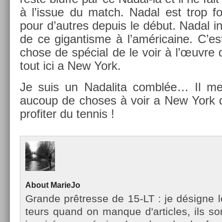
à l’issue du match. Nadal est trop f
pour d’aut­res de­puis le début. Nadal i
de ce gigan­tisme à l’américaine. C’est
chose de spécial de le voir à l’œuvre d
tout ici a New York.
Je suis un Nadalita comblée… Il me 
aucoup de choses à voir a New York do
pro­fit­er du ten­nis !
About
MarieJo
Gran­de prêtres­se de 15-LT : je désigne l
teurs quand on man­que d'ar­ticles, ils so