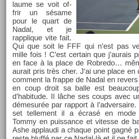
laume se voit of­
frir un sésame
pour le quart de
Nadal, et je
rapplique vite fait.
Qui que soit le FFF qui n’est pas ven
mille fois ! C’est cer­tain que j’aurais 
en face à la place de Rob­redo… même
aurait pris très cher. J’ai une place en 
com­ment la frap­pe de Nadal en re­v­ers
en coup droit sa balle est be­aucou
d’habitude. Il lâche ses coups avec une
démesurée par rap­port à l’ad­versaire. J
set tel­le­ment il a écrasé en mode
Tommy en puis­sance et vites­se de ba
Ashe applaudi a chaque point gagné pa
reste bluffé par ce Nadal-là et il ne fa