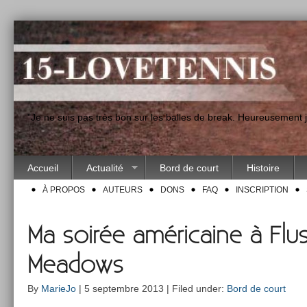
"Je ne suis pas très bon sur les balles de break. Heureusement
Accueil
Actualité
Bord de court
Histoire
À PROPOS
AUTEURS
DONS
FAQ
INSCRIPTION
Ma soirée américaine à Flu
Meadows
By
MarieJo
| 5 septembre 2013 | Filed under:
Bord de court