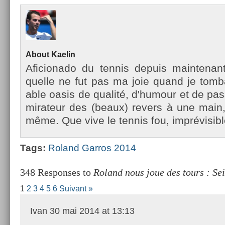
About
Kaelin
Aficionado du ten­nis de­puis main­tena
quel­le ne fut pas ma joie quand je tom­ba
able oasis de qualité, d'humour et de pas
mirateur des (beaux) re­v­ers à une main,
même. Que vive le ten­nis fou, im­prévisib­l
Tags:
Roland Gar­ros 2014
348 Responses to
Roland nous joue des tours : Sei
1
2
3
4
5
6
Suivant »
Ivan
30 mai 2014 at 13:13