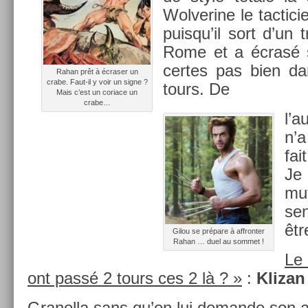
Wol­verine le tac­tic
puis­qu’il sort d’un 
Rome et a écrasé s
cer­tes pas bien da
Rahan prêt à écras­er un
crabe. Faut-il y voir un signe ?
tours. De
Mais c’est un cor­iace un
crabe…
l’a
n’a
fai
Je
mu
se
êtr
Gilou se prépare à affront­er
Rahan … duel au som­met !
Le
ont passé 2 tours ces 2 là ? »
:
Klizan
Granol­la sans qu’on lui de­man­de son a