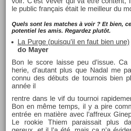
voir. C’est Vever qui va être con­tent, i
le pub­lic français était le meil­leur du 
Quels sont les matches à voir ? Et bien, c
poten­tiel les amis. Re­gar­dez plutôt.
La Purge (puis­qu’il en faut bien une)
do Mayer
Bon le score lais­se peu d’issue. Ca
herie, d’autant plus que Nadal me par
connu des débuts de tour­nois bien pl
année il
re­ntre dans le vif du tour­noi rapide­me
Bon en même temps, il y a pire com
entrée en matière avec l’affreux Ginep­
Le rookie Thiem para­is­sait plus d
gereux, et il l’a été, mais ça n’a évid