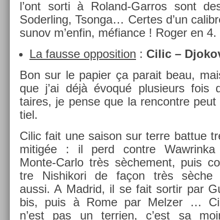
l’ont sorti à Roland-Garros sont de
Soderl­ing, Tson­ga… Cer­tes d’un calib­r
sunov m’enfin, méfian­ce ! Roger en 4.
La faus­se op­posi­tion
:
Cilic – Djoko
Bon sur le papi­er ça para­it beau, ma
que j’ai déjà évoqué plusieurs fois
taires, je pense que la re­ncontre peut
tiel.
Cilic fait une saison sur terre bat­tue t
mitigée : il perd con­tre Waw­rinka
Monte-Carlo très sèche­ment, puis co
tre Nis­hikori de façon très sèche 
aussi. A Mad­rid, il se fait sor­tir par G
bis, puis à Rome par Melz­er … Cil
n’est pas un ter­ri­en, c’est sa moi