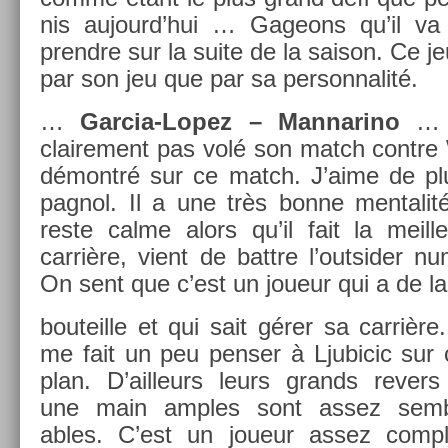
nis aujourd’hui … Gageons qu’il va 
prendre sur la suite de la saison. Ce je
par son jeu que par sa per­son­nalité.
…
Garcia-Lopez – Man­narino
… G
claire­ment pas volé son match con­tre 
démontré sur ce match. J’aime de pl
pagnol. Il a une très bonne men­talit
reste calme alors qu’il fait la meil­
carrière, vient de battre l’out­sid­er n
On sent que c’est un joueur qui a de la
bouteil­le et qui sait gérer sa carrière.
me fait un peu pens­er à Ljubicic sur 
plan. D’ail­leurs leurs grands re­v­er
une main am­ples sont assez semb
ables. C’est un joueur assez com­pl