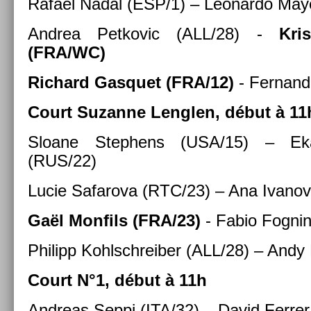
Rafael Nadal (ESP/1) – Leonar­do Ma
An­drea Pet­kovic (ALL/28) -
Kri
(FRA/WC)
Ric­hard Gas­quet (FRA/12)
- Fer­nan
Court Suzan­ne Lengl­en, début à 11
Sloane Step­hens (USA/15) – Ek
(RUS/22)
Lucie Safarova (RTC/23) – Ana Ivanov
Gaël Mon­fils (FRA/23)
- Fabio Fog­nin
Philipp Kohlschreib­er (ALL/28) – Andy
Court N°1, début à 11h
An­dreas Seppi (ITA/32) – David Ferr­e