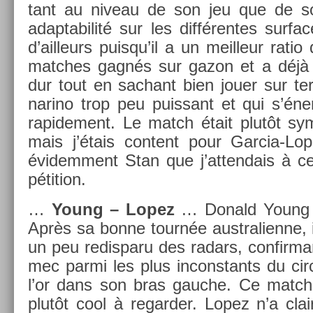
tant au niveau de son jeu que de s
adap­tabilité sur les dif­féren­tes sur­fa
d’ail­leurs puis­qu’il a un meil­leur ratio
matches gagnés sur gazon et a déjà 
dur tout en sac­hant bien jouer sur ter
narino trop peu puis­sant et qui s’én
rapide­ment. Le match était plutôt 
mais j’étais con­tent pour Garcia-L
évidem­ment Stan que j’at­tendais à c
péti­tion.
…
Young – Lopez
… Donald Young re
Après sa bonne tournée australien­ne, 
un peu re­dis­paru des radars, con­fir­ma
mec parmi les plus in­constants du cir­c
l’or dans son bras gauc­he. Ce match 
plutôt cool à re­gard­er. Lopez n’a cla