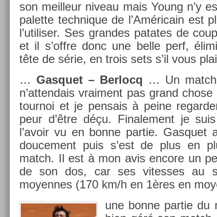
son meil­leur niveau mais Young n’y es
palet­te tech­nique de l’Américain est pl
l’utilis­er. Ses gran­des patates de cou
et il s’offre donc une belle perf, éli­
tête de série, en trois sets s’il vous plai
…
Gas­quet – Be­rlocq
… Un match as
n’at­tendais vrai­ment pas grand chose
tour­noi et je pen­sais à peine re­gard
peur d’être déçu. Fin­ale­ment je suis
l’avoir vu en bonne par­tie. Gas­quet
douce­ment puis s’est de plus en pl
match. Il est à mon avis en­core un p
de son dos, car ses vites­ses au se
moyen­nes (170 km/h en 1ères en moy
une bonne par­tie du 