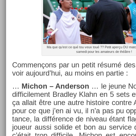
Ma que qu’est ce qué tou veux toué ?? Petit aperçu DU match
samedi pour les amateurs de théâtre !
Com­men­çons par un petit résumé des 
voir aujourd’hui, au moins en par­tie :
…
Mic­hon – An­der­son
… le jeune No
dif­ficile­ment Brad­ley Klahn en 5 sets 
ça al­lait être une autre his­toire con­tre
pour ce que j’en ai vu, il n’a pas pu op­
tance, la différence de niveau étant flag
joueur aussi sol­ide et bon au ser­vice 
c’était trop dif­ficile. Mic­hon est en­