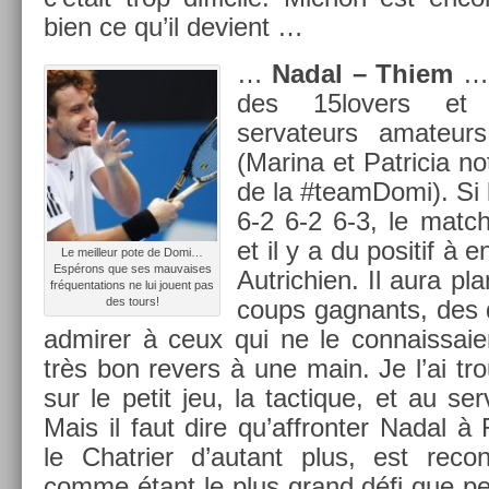
bien ce qu’il de­vient …
…
Nadal – Thiem
… 
des 15lovers et 
servateurs amateurs
(Marina et Pat­ricia 
de la #team­Domi). Si l
6-2 6-2 6-3, le match 
et il y a du positif à e
Le meil­leur pote de Domi…
Espérons que ses mauvaises
Aut­richi­en. Il aura 
fréquen­ta­tions ne lui jouent pas
des tours!
coups gag­nants, des 
ad­mir­er à ceux qui ne le con­nais­sai
très bon re­v­ers à une main. Je l’ai 
sur le petit jeu, la tac­tique, et au se
Mais il faut dire qu’affront­er Nadal à
le Chat­ri­er d’autant plus, est re­c
comme étant le plus grand défi que peut