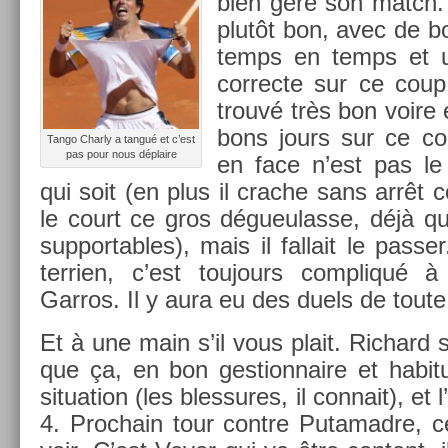
bien géré son match. 
plutôt bon, avec de b
temps en temps et u
cor­rec­te sur ce coup.
trouvé très bon voire e
bons jours sur ce co
Tango Char­ly a tangué et c’est
pas pour nous déplaire
en face n’est pas le
qui soit (en plus il crac­he sans arrê
le court ce gros dégueulas­se, déjà qu
sup­port­ables), mais il fal­lait le pass­
ter­ri­en, c’est toujours com­pliqué 
Garros. Il y aura eu des duels de toute 
Et à une main s’il vous plait. Ric­hard 
que ça, en bon ges­tion­naire et habi
situa­tion (les bles­sures, il con­nait), et
4. Pro­chain tour con­tre Putamad­re,