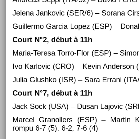
Jelena Jan­kovic (SER/6) – Sorana Cir
Guil­lermo Garcia-Lopez (ESP) – Don
Court N°2, début à 11h
Maria-Teresa Torro-Flor (ESP) – Sim
Ivo Kar­lovic (CRO) – Kevin An­der­son
Julia Glushko (ISR) – Sara Er­rani (ITA
Court N°7, début à 11h
Jack Sock (USA) – Dusan Lajovic (SR
Mar­cel Granoll­ers (ESP) – Mar­tin K
rompu 6-7 (5), 6-2, 7-6 (4)