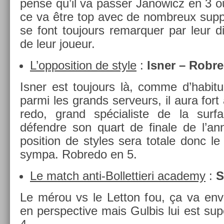
pense qu’il va pass­er Janowicz en 3 ou
ce va être top avec de nombreux sup­po
se font toujours re­mar­qu­er par leur d
de leur joueur.
L’op­posi­tion de style
:
Isner – Rob­r
Isner est toujours là, comme d’habitu
parmi les grands ser­veurs, il aura fort
redo, grand spécialis­te de la sur­f
défendre son quart de fin­ale de l’an
posi­tion de styles sera totale donc le
sympa. Rob­redo en 5.
Le match anti-Bollettieri academy
:
S
Le mérou vs le Let­ton fou, ça va en­
en per­spec­tive mais Gul­bis lui est sup