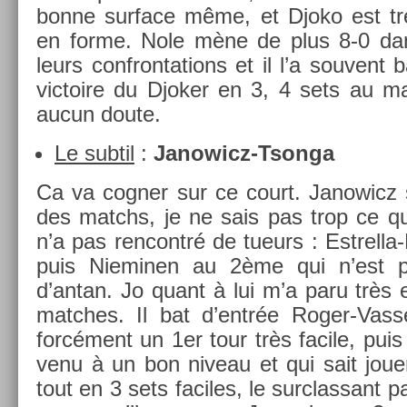
bonne sur­face même, et Djoko est tr
en forme. Nole mène de plus 8-0 da
leurs con­fron­ta­tions et il l’a souvent 
vic­toire du Djok­er en 3, 4 sets au 
aucun doute.
Le sub­til
:
Janowicz-Tsonga
Ca va cog­n­er sur ce court. Janowicz
des matchs, je ne sais pas trop ce qu’il
n’a pas re­ncontré de tueurs : Estrella
puis Niemin­en au 2ème qui n’est 
d’antan. Jo quant à lui m’a paru très
matches. Il bat d’entrée Roger-Vasse
forcément un 1er tour très facile, puis 
venu à un bon niveau et qui sait jouer 
tout en 3 sets faciles, le sur­clas­sant 