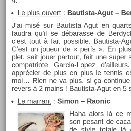
4.
Le plus ouvert
:
Bautista-Agut – Be
J’ai misé sur Bautista-Agut en quarts 
faud­ra qu’il se débaras­se de Be­r
c’est tout à fait pos­sible. Bautista-Ag
C’est un joueur de « perfs ». En plus
plet, sait jouer par­tout, fait une sup
com­pat­riote Garcia-Lopez d’ail­le
apprécier de plus en plus le ten­nis 
moi… Rien ne va plus, si ça con­tinue 
re­v­ers à 2 mains ! Bautista-Agut en 5 
Le mar­rant
:
Simon – Raonic
Haha alors là ce ma
son pesant de cacahu
de style totale là 