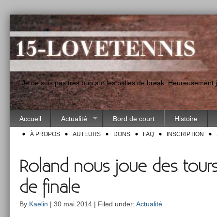
"Je ne suis pas très bon sur les balles de break. Heureusement
Accueil
Actualité
Bord de court
Histoire
À PROPOS
AUTEURS
DONS
FAQ
INSCRIPTION
Roland nous joue des tours
de finale
By
Kaelin
| 30 mai 2014 | Filed under:
Actualité