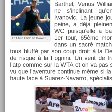
Barthel, Venus Wil­li
ne s’inclinant qu’
Ivanovic. La jeune j
peine, a déjà pleine­m
WC puis­qu’el­le a b
1er tour, 65ème mon­d
La fu­ture Thiem de 15love ? ;)
dans un sacré match
tous bluffé par son coup droit à la De
de ris­que à la Fog­nini. Un vent de fr
l’atp comme sur la WTA et on va pas s
vu que l’aven­ture con­tinue même si la
haute face à Suarez-Navarro, spécialis­t