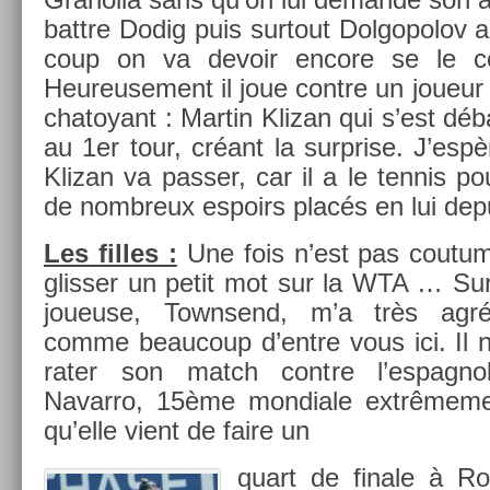
battre Dodig puis sur­tout Dol­gopolo
coup on va de­voir en­core se le col­
Heureuse­ment il joue con­tre un joueur 
chatoyant : Mar­tin Klizan qui s’est déb
au 1er tour, créant la sur­pr­ise. J’es
Klizan va pass­er, car il a le ten­nis po
de nombreux es­poirs placés en lui de­p
Les fil­les :
Une fois n’est pas co­utum
gliss­er un petit mot sur la WTA … Sur
joueuse, Townsend, m’a très agréab­
comme be­aucoup d’entre vous ici. Il 
rater son match con­tre l’es­pagn
Navarro, 15ème mon­diale ex­trême­m
qu’el­le vient de faire un
quart de fin­ale à R