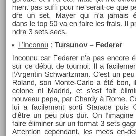
ment pas suffi pour ne serait-ce que p
dre un set. Mayer qui n’a jamais é
dans le top 50 va en faire les frais. Il p
ndra 3 sets secs.
L’in­connu
:
Tur­sunov – Feder­er
In­con­nu car Feder­er n’a pas en­core ét
sur ce début de tour­noi. Il a facile­m
l’Ar­gentin Schwartzman. C’est un peu
Roland, son Monte-Carlo a été bon, il
celone ni Mad­rid, et s’est fait éli­mi
nouveau papa, par Char­dy à Rome. Con
lui a facile­ment sorti Starace puis Q
d’être un peu plus dur. On l’imagine
faire éli­min­er sur un for­mat 3 sets ga
At­ten­tion cepen­dant, les mecs en-d