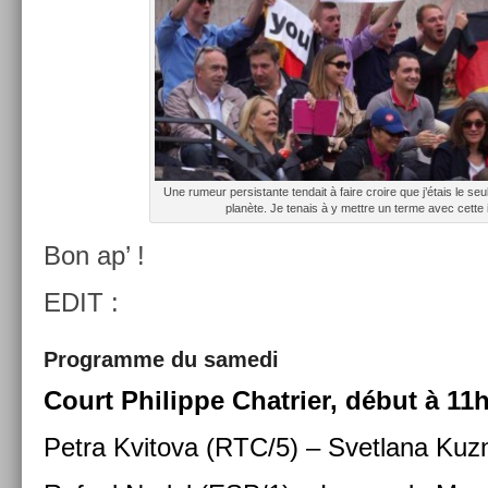
Une rumeur per­sis­tante ten­dait à faire croire que j’étais le seu
planète. Je tenais à y mettre un terme avec cette
Bon ap’ !
EDIT :
Pro­gram­me du samedi
Court Philip­pe Chat­ri­er, début à 11
Petra Kvitova (RTC/5) – Svet­lana Kuz