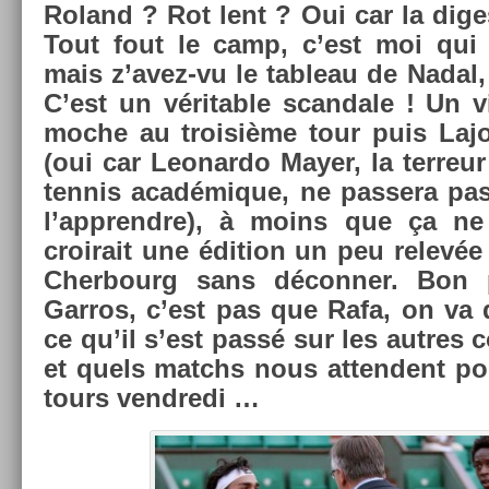
Roland ? Rot lent ? Oui car la di­ges­t
Tout fout le camp, c’est moi qui
mais z’avez-vu le tab­leau de Nadal
C’est un vérit­able scan­dale ! Un vi
moche au troisiè­me tour puis Laj
(oui car Leonar­do Mayer, la ter­re
ten­nis académique, ne pas­sera pa
l’apprendre), à moins que ça n
croirait une édi­tion un peu relevée 
Cher­bourg sans déconn­er. Bon 
Garros, c’est pas que Rafa, on v
ce qu’il s’est passé sur les aut­res 
et quels matchs nous at­tendent pou
tours vendredi …