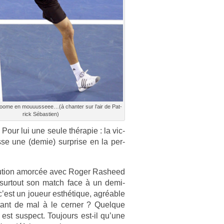
ooome en mouuus­seee…(à chant­er sur l’air de Pat­
rick Sébas­ti­en)
 Pour lui une seule thérapie : la vic­
s­se une (demie) sur­pr­ise en la per­
volu­tion amorcée avec Roger Ras­heed
 sur­tout son match face à un demi-
c’est un joueur esthétique, agréable
utant de mal à le cern­er ? Quel­que
st sus­pect. Toujours est-il qu’une