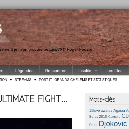
eusement je m'en procure beaucoup !" Roger Federer
ire
Légendes
Rencontres
Insolite
Les filles
TION
STREAMS
POST-IT : GRANDS CHELEMS ET STATISTIQUES
ULTIMATE FIGHT…
Mots-clés
Agassi
A
15love awards
Co
Bercy 2010
Connors
Djokovic
Potro