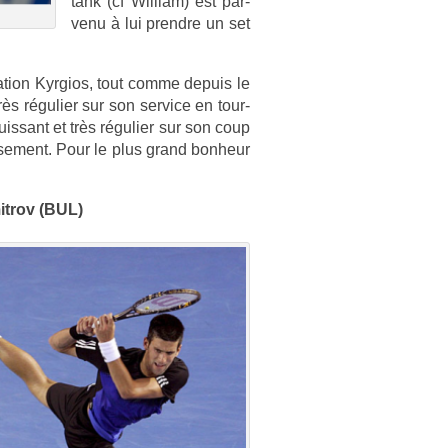
tank (cf Wil­liam) est par­
venu à lui pre­ndre un set
a­tion Kyr­gios, tout comme de­puis le
très réguli­er sur son ser­vice en tour­
is­sant et très réguli­er sur son coup
euse­ment. Pour le plus grand bon­heur
t­rov (BUL)