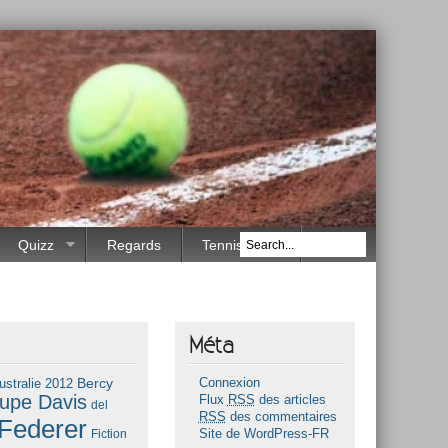
Quizz
Regards
Tennis Race
Méta
Bercy
ustralie 2012
Connexion
upe Davis
Flux
RSS
des articles
del
RSS
des commentaires
Federer
Fiction
Site de WordPress-FR