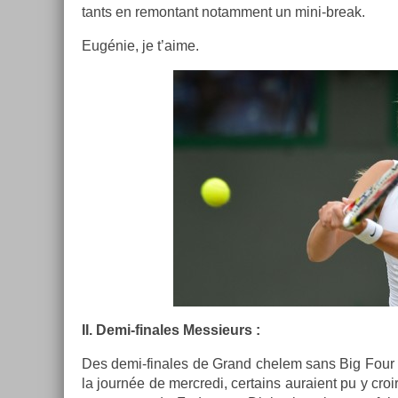
tants en re­mon­tant notam­ment un mini-break.
Eugénie, je t’aime.
II. Demi-finales Mes­sieurs :
Des demi-finales de Grand chelem sans Big Four 
la journée de mercredi, cer­tains auraient pu y croir