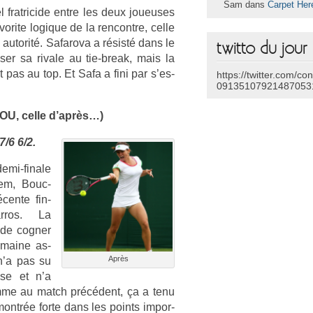
Sam dans
Carpet Her
 frat­ricide entre les deux joueuses
orite logique de la re­ncontre, celle
 auto­rité. Safarova a résisté dans le
twitto du jour
s­er sa rivale au tie-break, mais la
 pas au top. Et Safa a fini par s’es­
https://twitter.com/co
09135107921487053
OU, celle d’après…)
/6 6/2.
mi-finale
lem, Bouc­
écente fin­
arros. La
de cog­n­er
oumaine as­
Après
’a pas su
nse et n’a
omme au match précédent, ça a tenu
montrée forte dans les points im­por­