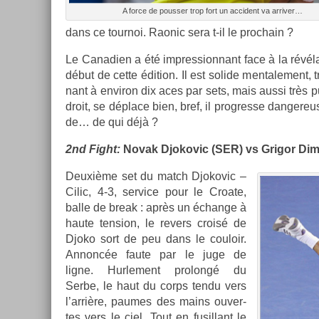
A force de pouss­er trop fort un ac­cident va ar­riv­er…
dans ce tour­noi. Raonic sera t-il le pro­chain ?
Le Canadi­en a été im­pres­sion­nant face à la révél
début de cette édi­tion. Il est sol­ide men­tale­ment, 
nant à en­viron dix aces par sets, mais aussi très pu
droit, se déplace bien, bref, il pro­gres­se dan­ger
de… de qui déjà ?
2nd Fight:
Novak Djokovic (SER) vs Grigor Di­mi
Deuxième set du match Djokovic –
Cilic, 4-3, ser­vice pour le Croate,
balle de break : après un échan­ge à
haute tens­ion, le re­v­ers croisé de
Djoko sort de peu dans le co­uloir.
An­noncée faute par le juge de
ligne. Hur­le­ment pro­longé du
Serbe, le haut du corps tendu vers
l’arrière, paumes des mains ouver­
tes vers le ciel. Tout en fusil­lant le