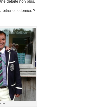
 Une défaite non plus.
­bitr­er ces de­m­ies ?
 choc