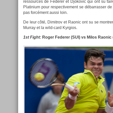
re­ssour­ces de Feder­er et Djokovic qui ont su fa
Platinium pour re­spec­tive­ment se débar­rass­er de
pas forcément aussi loin.
De leur côté, Di­mit­rov et Raonic ont su se montr­er 
Mur­ray et la wild-card Kyr­gios.
1st Fight:
Roger Feder­er (SUI) vs Milos Raonic