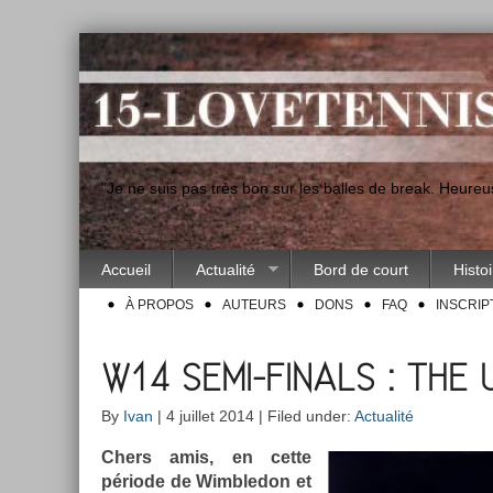
"Je ne suis pas très bon sur les balles de break. Heur
Accueil
Actualité
Bord de court
Histo
À PROPOS
AUTEURS
DONS
FAQ
INSCRIP
W14 SEMI-FINALS : THE 
By
Ivan
| 4 juillet 2014 | Filed under:
Actualité
Chers amis, en cette
période de Wimbledon et