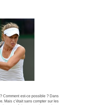
? Com­ment est-ce pos­sible ? Dans
e. Mais c’était sans com­pt­er sur les