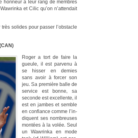
ire hon­neur à leur rang de mem­bres
 Waw­rinka et Cilic qu’on n’at­tendait
très sol­ides pour pass­er l’obstac­le
 (CAN)
Roger a tort de faire la
gueule, il est par­venu à
se hiss­er en de­m­ies
sans avoir à forc­er son
jeu. Sa première balle de
ser­vice est bonne, sa
secon­de est ex­cel­lente, il
est en jam­bes et semble
en con­fian­ce comme l’in­
diquent ses nombreuses
montées à la volée. Seul
un Waw­rinka en mode