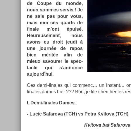
de Coupe du monde,
nous som­mes ser­vis ! Je
ne sais pas pour vous,
mais moi ces quarts de
fin­ale m’ont épuisé.
Heureuse­ment, nous
avons eu droit jeudi à
une journée de repos
bien méritée afin de
mieux savour­er le spec­
tacle qui s’an­nonce
aujourd’hui.
Ces demi-finales qui com­menc… un in­stant… on 
finales dames hier ??? Bon, je file cherch­er les résu
I. Demi-finales Dames :
- Lucie Safarova (TCH) vs Petra Kvitova (TCH)
Kvitova bat Safarova 