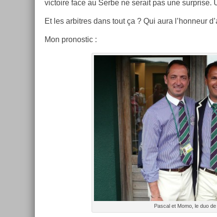
vic­toire face au Serbe ne serait pas une sur­pr­ise.
Et les ar­bitres dans tout ça ? Qui aura l’hon­neur d’ar
Mon pro­nos­tic :
Pasc­al et Momo, le duo de