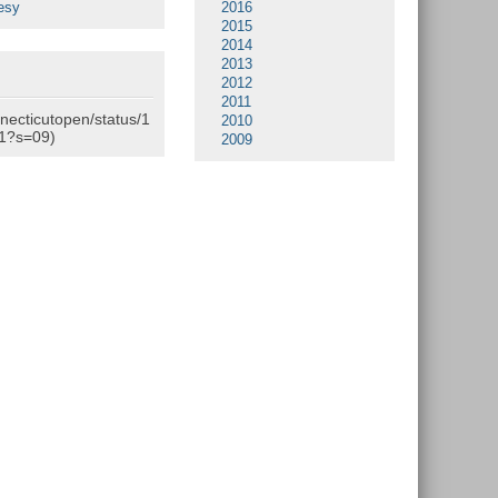
esy
2016
2015
2014
2013
2012
2011
nnecticutopen/status/1
2010
1?s=09)
2009