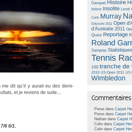
Histoire
H
Gasquet
Insolite
Lendl
Indoor
Na
Murray
Carlo
Open d'A
Odyssée 2011
d'Australie 2011
Ope
Reportage
Quizz
R
Roland Gar
Statistique
Sampras
Tennis Ra
tranche de 
100
US Open 2011
US 
2010
Wimbledon
me dit qu’il y aurait eu des demi-
l­tats, et je re­viens de suite…
Commentaires 
Perse dans
Carpet He
Perse dans
Carpet He
Nathan dans
Carpet 
Colin dans
Carpet He
7/6 6/1.
Colin dans
Carpet He