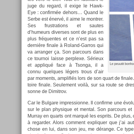
juge du re­gard, il exige le Hawk-
Eye : con­firmée de­hors… Quand le
Serbe est énervé, il aime le montr­er.
Ses frustra­tions et sautes
d’humeurs di­ver­ses sont de plus en
plus fréquen­tes et ce n’est pas sa
dernière fin­ale à Roland-Garros qui
va ar­rang­er ça. Son par­cours dans
ce tour­noi lais­se per­plexe. Sérieux
Le peuutit bon­h
et appliqué face à Tson­ga, il a
connu quel­ques légers trous d’air
par mo­ments, amplifiés lors de son quart de fin­ale.
toire fin­ale. Seule­ment voilà, sur sa route se dre
son­ne de Di­mit­rov.
Car le Bul­gare im­pres­sion­ne. Il con­fir­me une é
sur le plan physique et ment­al. Son par­cours et
Murray en quarts ont marqué les esprits. De plus, 
à re­gard­er. Alors com­ment ex­pliqu­er que j’ai a
chose en lui, dans son jeu, me dérange. Ce type e