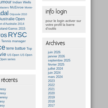
umour
Indian Wells
McEnroe
Masters
Monte-
info login
dal
Odyssée 2010
ustralie
Open
pour le login activer sur
n d'Australie 2014
votre profil la barre
d'outils
oland-Garros 2015
RYSC
ros
s
Tennis manager
Archives
ce
terre battue
Top
juin 2026
vie
US Open
US Open
janvier 2026
Open series
septembre 2025
février 2025
juillet 2024
juin 2024
mars 2024
récents
2023
2022
resy
2021
resy
2020
Heresy
2019
resy
2018
resy
2017