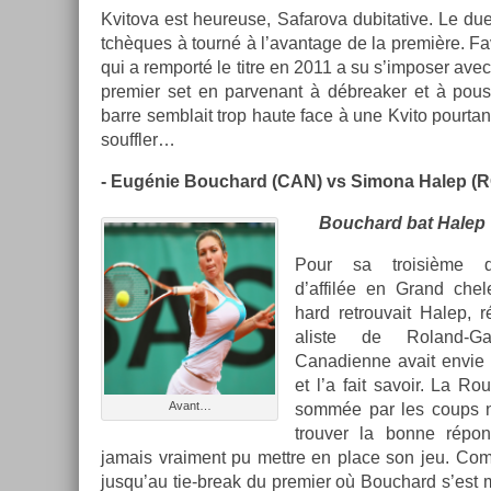
Kvitova est heureuse, Safarova dubitative. Le duel
tchèques à tourné à l’avan­tage de la première. Fav
qui a re­mporté le titre en 2011 a su s’im­pos­er avec
pre­mi­er set en par­venant à débreak­er et à pous
barre semblait trop haute face à une Kvito pour­tant
souffl­er…
- Eugénie Bouc­hard (CAN) vs Simona Halep (R
Bouc­hard bat Halep 7
Pour sa troisiè­me de
d’affilée en Grand che
hard retro­uvait Halep, r
alis­te de Roland-G
Canadien­ne avait envie 
et l’a fait savoir. La R
Avant…
sommée par les coups n
trouv­er la bonne répo
jamais vrai­ment pu mettre en place son jeu. C
jusqu’au tie-break du pre­mi­er où Bouc­hard s’est 