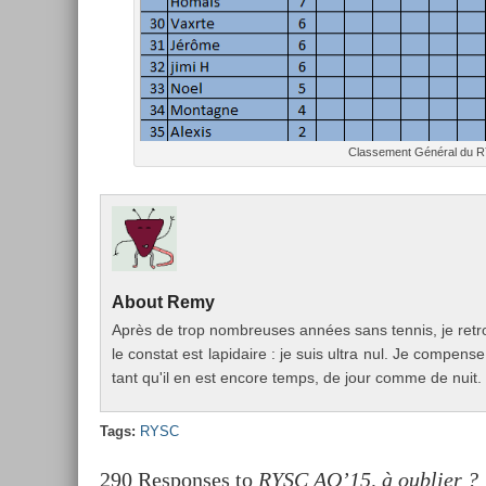
Clas­se­ment Général du 
About
Remy
Après de trop nombreuses années sans ten­nis, je retr
le con­stat est lapidaire : je suis ultra nul. Je com­pen­
tant qu'il en est en­core temps, de jour comme de nuit.
Tags:
RYSC
290 Responses to
RYSC AO’15, à oublier ?