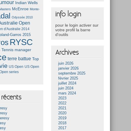
umour
Indian Wells
McEnroe
Masters
Monte-
info login
dal
Odyssée 2010
ustralie
Open
pour le login activer sur
n d'Australie 2014
votre profil la barre
d'outils
oland-Garros 2015
RYSC
ros
s
Tennis manager
Archives
ce
terre battue
Top
juin 2026
vie
US Open
US Open
janvier 2026
Open series
septembre 2025
février 2025
juillet 2024
juin 2024
mars 2024
récents
2023
2022
resy
2021
resy
2020
Heresy
2019
resy
2018
resy
2017