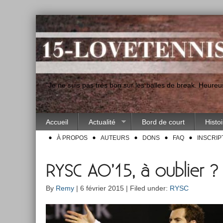
"Je ne suis pas très bon sur les balles de break. Heur
Accueil
Actualité
Bord de court
Histo
À PROPOS
AUTEURS
DONS
FAQ
INSCRIP
RYSC AO’15, à oublier ?
By
Remy
| 6 février 2015 | Filed under:
RYSC