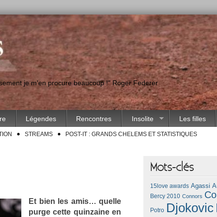
eusement je m'en procure beaucoup !" Roger Federer
ire
Légendes
Rencontres
Insolite
Les filles
TION
STREAMS
POST-IT : GRANDS CHELEMS ET STATISTIQUES
Mots-clés
Agassi
A
15love awards
Co
Bercy 2010
Connors
Et bien les amis… quel­le
Djokovic
Potro
purge cette quin­zaine en