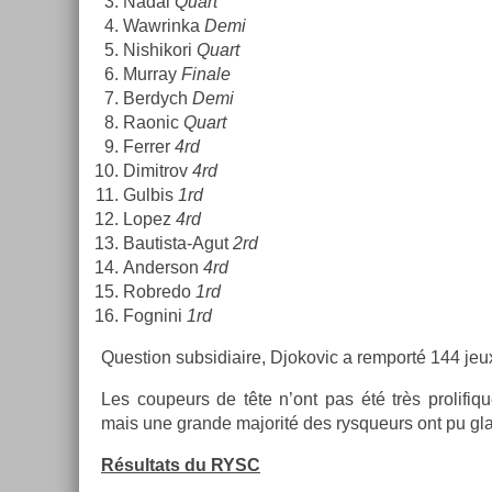
Nadal
Quart
Waw­rinka
Demi
Nis­hikori
Quart
Mur­ray
Fin­ale
Be­rdych
Demi
Raonic
Quart
Ferr­er
4rd
Di­mit­rov
4rd
Gul­bis
1rd
Lopez
4rd
Bautista-Agut
2rd
An­der­son
4rd
Rob­redo
1rd
Fog­nini
1rd
Ques­tion sub­sidiaire, Djokovic a re­mporté 144 jeu
Les co­upeurs de tête n’ont pas été très pro­lifi
mais une gran­de majorité des rys­queurs ont pu gla
Résul­tats du RYSC