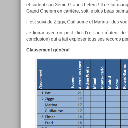
et sur­tout son 3ème Grand chelem ! Il ne lui man
Grand Chelem en carrière, soit le plus beau pal­
Il est suivi de Ziggy, Guil­laume et Marina : des you
Je fin­irai avec un petit clin d’œil au créateur de 
con­clus­ion) qui a fait ex­plos­er tous ses re­cords per
Clas­se­ment général