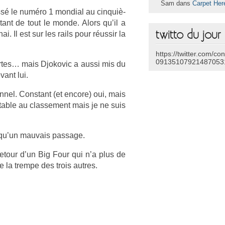
Sam dans
Carpet Her
ssé le numéro 1 mon­di­al au cin­quiè­
ant de tout le monde. Alors qu’il a
twitto du jour
ai. Il est sur les rails pour réussir la
https://twitter.com/co
09135107921487053
cer­tes… mais Djokovic a aussi mis du
ant lui.
n­nel. Con­stant (et en­core) oui, mais
rt­able au clas­se­ment mais je ne suis
t qu’un mauvais pas­sage.
re­tour d’un Big Four qui n’a plus de
la trem­pe des trois aut­res.