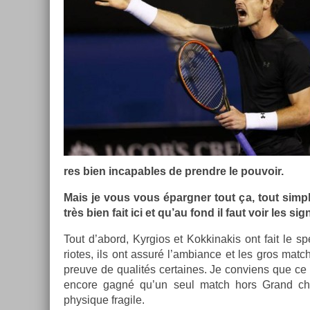
res bien in­cap­ables de pre­ndre le pouvoir.
Mais je vous vous épargn­er tout ça, tout simp
très bien fait ici et qu’au fond il faut voir les sig­
Tout d’abord, Kyr­gios et Kok­kinakis ont fait le s
riotes, ils ont assuré l’am­bian­ce et les gros match
pre­uve de qualités cer­taines. Je con­viens que ce 
en­core gagné qu’un seul match hors Grand che
physique fragile.