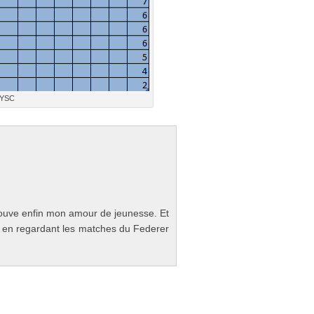
RYSC
o­uve enfin mon amour de jeunes­se. Et
se en re­gar­dant les matches du Feder­er