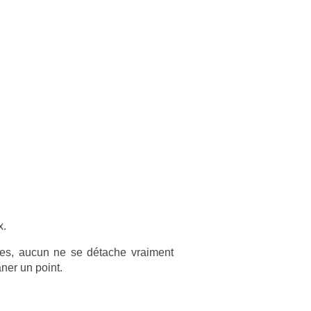
x.
ques, aucun ne se détache vrai­ment
n­er un point.