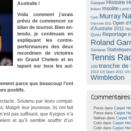
Histoire
H
Gasquet
Australie !
Insolite
Lendl
Indoor
Na
Voila com­ment j’avais
Murray
Carlo
prévu de com­menc­er ce
Open d'A
Odyssée 2011
bilan de tour­noi. Bien en­
d'Australie 2011
Ope
ten­du, je con­tinuais en
Reportage
Quizz
R
ex­pliquant les contre-
Roland Gar
performances des deux
Statistique
Sampras
re­cordm­en de vic­toires
Tennis Ra
en Grand Chelem et en
tranche de 
tapant sur tous les aut­
100
US Open 2011
US 
2010
Wimbledon
le­ment parce que be­aucoup l’ont
nes positifs.
Commentaires 
pec­tacle. Soutenu par leurs com­pat­
s. Malgré leur jeunes­se, ils ont fait
Perse dans
Carpet He
Perse dans
Carpet He
n’est pas suf­fisant, que Kyr­gios n’a
Nathan dans
Carpet 
lem et qu’il semble souffrir d’un
Colin dans
Carpet He
Colin dans
Carpet He