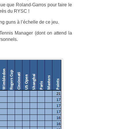
­que que Roland-Garros pour faire le
marès du RYSC !
ng guns à l’échel­le de ce jeu.
Ten­nis Man­ag­er (dont on at­tend la
­son­nels.