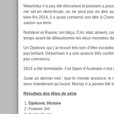
Waw­rinka n’a pas été étin­celant et pour­tant a pou
me set en demi-finale, on ne peut pas en dire aut
bien fini 2014, il a aussi con­servé son titre à Chen­n
saison sur terre.
Nis­hikori et Raonic ont déçu, Cilic était ab­sent, 
temps avant de déboulonn­er les deux monstres de­v
Un Djokovic qui j’ai trouvé très loin d’être ex­cep­tio
pas bril­lant. Désor­mais il a une avan­ce très con­fo
pas con­vain­cu.
2014 a été for­mid­able. Cet Open d’Australie n’es
Juste un de­rni­er mot : tout le monde an­non­ce le 
sens main­tenant qu’avant. Mur­ray n’a jamais été de 
Résul­tats des têtes de série
Djokovic
Vic­toire
Feder­er
3rd