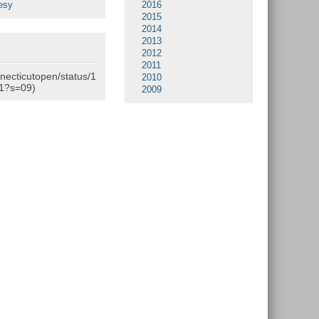
esy
2016
2015
2014
2013
2012
2011
nnecticutopen/status/1
2010
1?s=09)
2009