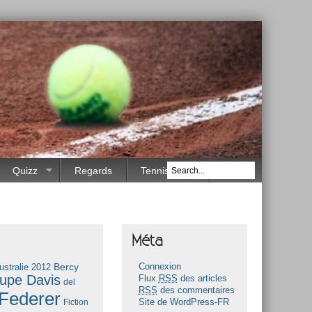
Quizz
Regards
Tennis Race
Méta
Bercy
ustralie 2012
Connexion
upe Davis
Flux
RSS
des articles
del
RSS
des commentaires
Federer
Fiction
Site de WordPress-FR