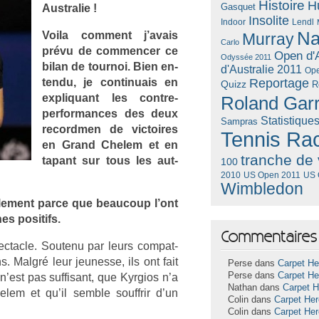
Histoire
H
Gasquet
Australie !
Insolite
Lendl
Indoor
Na
Voila com­ment j’avais
Murray
Carlo
prévu de com­menc­er ce
Open d'A
Odyssée 2011
bilan de tour­noi. Bien en­
d'Australie 2011
Ope
ten­du, je con­tinuais en
Reportage
Quizz
R
ex­pliquant les contre-
Roland Gar
performances des deux
Statistique
Sampras
re­cordm­en de vic­toires
Tennis Ra
en Grand Chelem et en
tranche de 
tapant sur tous les aut­
100
US Open 2011
US 
2010
Wimbledon
le­ment parce que be­aucoup l’ont
nes positifs.
Commentaires 
pec­tacle. Soutenu par leurs com­pat­
s. Malgré leur jeunes­se, ils ont fait
Perse dans
Carpet He
Perse dans
Carpet He
n’est pas suf­fisant, que Kyr­gios n’a
Nathan dans
Carpet 
lem et qu’il semble souffrir d’un
Colin dans
Carpet He
Colin dans
Carpet He