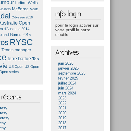
umour
Indian Wells
McEnroe
Masters
Monte-
info login
dal
Odyssée 2010
ustralie
Open
pour le login activer sur
n d'Australie 2014
votre profil la barre
d'outils
oland-Garros 2015
RYSC
ros
s
Tennis manager
Archives
ce
terre battue
Top
juin 2026
vie
US Open
US Open
janvier 2026
Open series
septembre 2025
février 2025
juillet 2024
juin 2024
mars 2024
récents
2023
2022
resy
2021
resy
2020
Heresy
2019
resy
2018
resy
2017