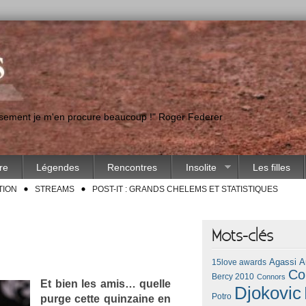
eusement je m'en procure beaucoup !" Roger Federer
ire
Légendes
Rencontres
Insolite
Les filles
TION
STREAMS
POST-IT : GRANDS CHELEMS ET STATISTIQUES
Mots-clés
Agassi
A
15love awards
Co
Bercy 2010
Connors
Et bien les amis… quel­le
Djokovic
Potro
purge cette quin­zaine en