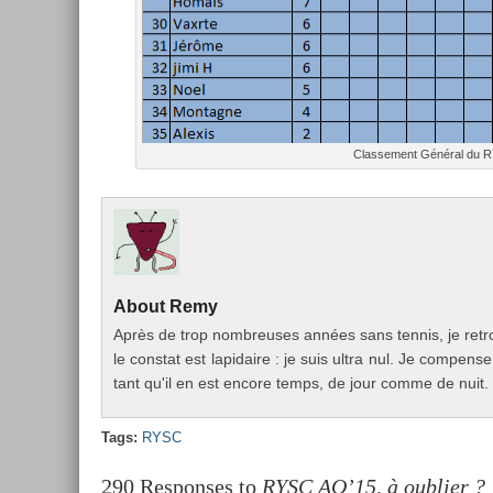
Clas­se­ment Général du 
About
Remy
Après de trop nombreuses années sans ten­nis, je retr
le con­stat est lapidaire : je suis ultra nul. Je com­pen­
tant qu'il en est en­core temps, de jour comme de nuit.
Tags:
RYSC
290 Responses to
RYSC AO’15, à oublier ?