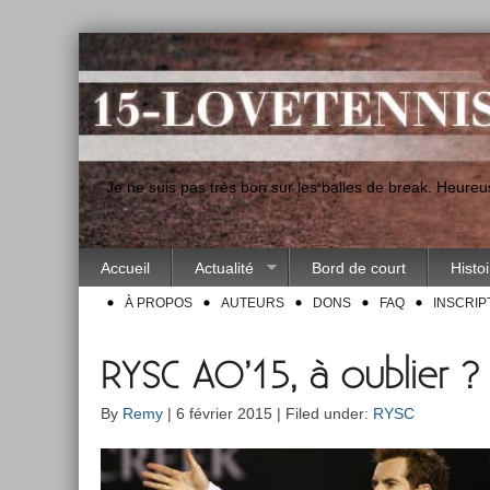
"Je ne suis pas très bon sur les balles de break. Heur
Accueil
Actualité
Bord de court
Histo
À PROPOS
AUTEURS
DONS
FAQ
INSCRIP
RYSC AO’15, à oublier ?
By
Remy
| 6 février 2015 | Filed under:
RYSC