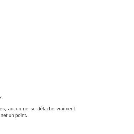
x.
ques, aucun ne se détache vrai­ment
n­er un point.