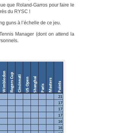
­que que Roland-Garros pour faire le
marès du RYSC !
ng guns à l’échel­le de ce jeu.
Ten­nis Man­ag­er (dont on at­tend la
­son­nels.