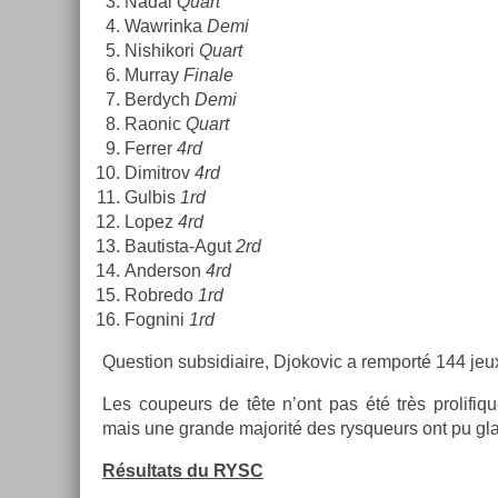
Nadal
Quart
Waw­rinka
Demi
Nis­hikori
Quart
Mur­ray
Fin­ale
Be­rdych
Demi
Raonic
Quart
Ferr­er
4rd
Di­mit­rov
4rd
Gul­bis
1rd
Lopez
4rd
Bautista-Agut
2rd
An­der­son
4rd
Rob­redo
1rd
Fog­nini
1rd
Ques­tion sub­sidiaire, Djokovic a re­mporté 144 jeu
Les co­upeurs de tête n’ont pas été très pro­lifi
mais une gran­de majorité des rys­queurs ont pu gla
Résul­tats du RYSC