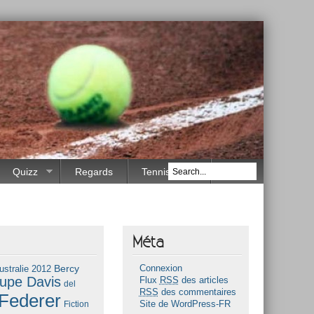
Quizz
Regards
Tennis Race
Méta
Bercy
ustralie 2012
Connexion
upe Davis
Flux
RSS
des articles
del
RSS
des commentaires
Federer
Fiction
Site de WordPress-FR