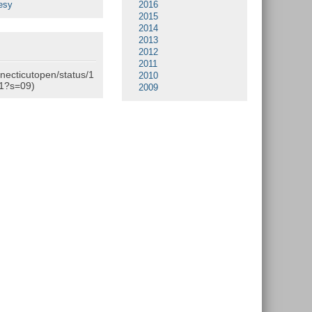
esy
2016
2015
2014
2013
2012
2011
nnecticutopen/status/1
2010
1?s=09)
2009