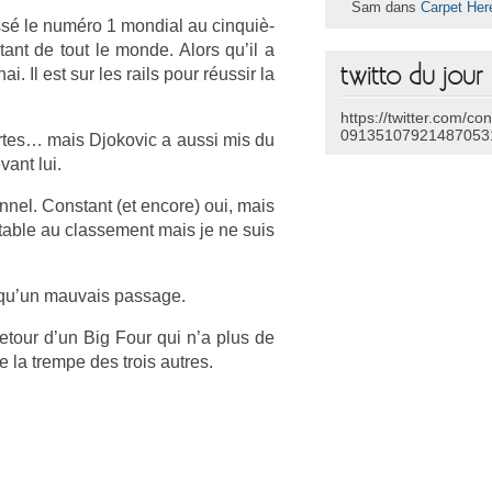
Sam dans
Carpet Her
ssé le numéro 1 mon­di­al au cin­quiè­
ant de tout le monde. Alors qu’il a
twitto du jour
ai. Il est sur les rails pour réussir la
https://twitter.com/co
09135107921487053
cer­tes… mais Djokovic a aussi mis du
ant lui.
n­nel. Con­stant (et en­core) oui, mais
rt­able au clas­se­ment mais je ne suis
t qu’un mauvais pas­sage.
re­tour d’un Big Four qui n’a plus de
la trem­pe des trois aut­res.