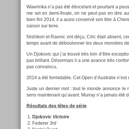
Waw­rinka n’a pas été étin­celant et pour­tant a pou
me set en demi-finale, on ne peut pas en dire aut
bien fini 2014, il a aussi con­servé son titre à Chen­n
saison sur terre.
Nis­hikori et Raonic ont déçu, Cilic était ab­sent, 
temps avant de déboulonn­er les deux monstres de­v
Un Djokovic qui j’ai trouvé très loin d’être ex­cep­tio
pas bril­lant. Désor­mais il a une avan­ce très con­fo
pas con­vain­cu.
2014 a été for­mid­able. Cet Open d’Australie n’es
Juste un de­rni­er mot : tout le monde an­non­ce le 
sens main­tenant qu’avant. Mur­ray n’a jamais été de 
Résul­tats des têtes de série
Djokovic
Vic­toire
Feder­er
3rd