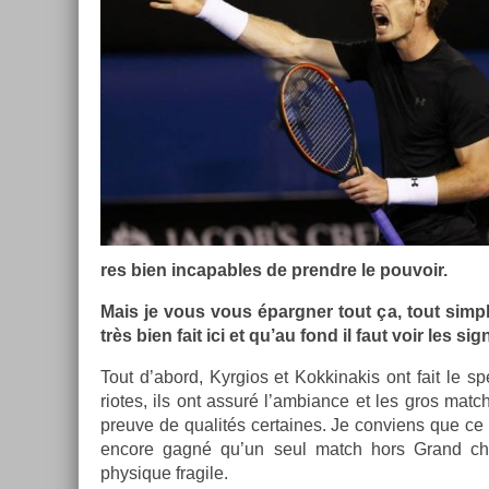
res bien in­cap­ables de pre­ndre le pouvoir.
Mais je vous vous épargn­er tout ça, tout simp
très bien fait ici et qu’au fond il faut voir les sig­
Tout d’abord, Kyr­gios et Kok­kinakis ont fait le s
riotes, ils ont assuré l’am­bian­ce et les gros match
pre­uve de qualités cer­taines. Je con­viens que ce 
en­core gagné qu’un seul match hors Grand che
physique fragile.