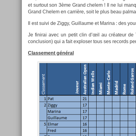
et sur­tout son 3ème Grand chelem ! Il ne lui man
Grand Chelem en carrière, soit le plus beau pal­
Il est suivi de Ziggy, Guil­laume et Marina : des you
Je fin­irai avec un petit clin d’œil au créateur de 
con­clus­ion) qui a fait ex­plos­er tous ses re­cords per
Clas­se­ment général