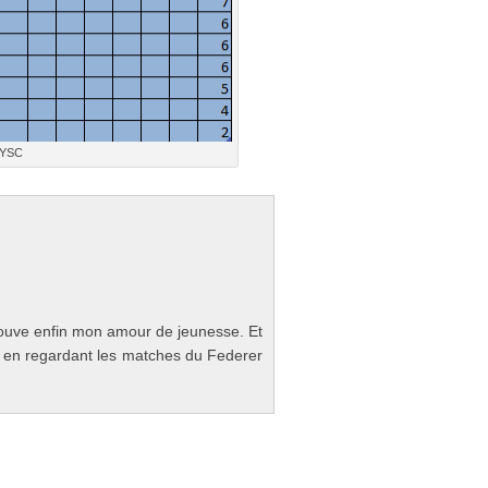
RYSC
o­uve enfin mon amour de jeunes­se. Et
se en re­gar­dant les matches du Feder­er