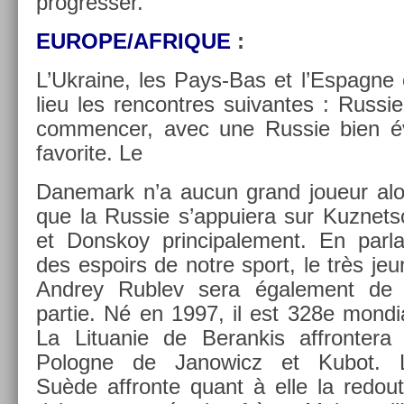
pro­gress­er.
EUROPE/AF­RIQUE
:
L’Uk­raine, les Pays-Bas et l’Es­pagne
lieu les re­ncontres suivan­tes : Rus­
com­menc­er, avec une Rus­sie bien é
favorite. Le
Danemark n’a aucun grand joueur alo
que la Rus­sie s’ap­puiera sur Kuz­net
et Donskoy prin­cipale­ment. En par­la
des es­poirs de notre sport, le très je
An­drey Rub­lev sera égale­ment de 
par­tie. Né en 1997, il est 328e mon­di­
La Lit­uanie de Be­ran­kis affron­tera
Polog­ne de Janowicz et Kubot. 
Suède affron­te quant à elle la re­dout