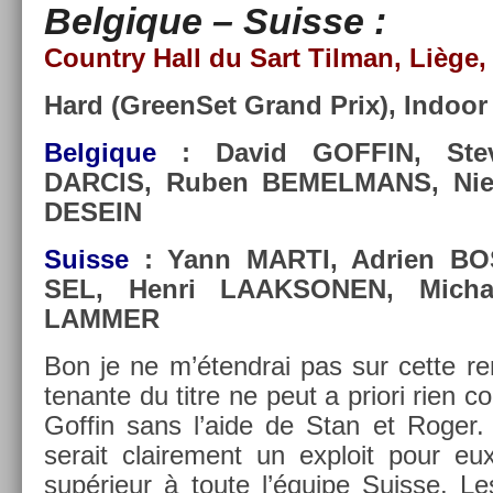
Be­lgique – Suis­se :
Co­unt­ry Hall du Sart Til­man, Liège,
Hard (Green­Set Grand Prix), In­door
Be­lgique
: David GOF­FIN, Ste
DAR­CIS, Ruben BE­MEL­MANS, Nie
DE­SEIN
Suis­se
: Yann MARTI, Ad­ri­en BO
SEL, Henri LAAK­SON­EN, Micha
LAMM­ER
Bon je ne m’étendrai pas sur cette re­
tenan­te du titre ne peut a priori rien co
Gof­fin sans l’aide de Stan et Roger. 
serait claire­ment un ex­ploit pour eux 
supérieur à toute l’équipe Suis­se. Le