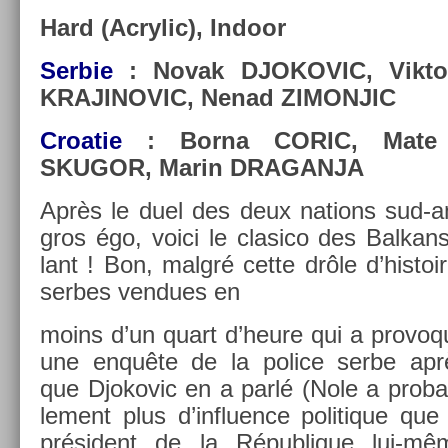
Hard (Ac­rylic), In­door
Ser­bie
: Novak DJOKOVIC, Vik­tor
KRAJINOVIC, Nenad ZIMON­JIC
Croatie
: Borna CORIC, Mate 
SKUGOR, Marin DRAGAN­JA
Après le duel des deux na­tions sud-a
gros égo, voici le clasico des Bal­kan
lant ! Bon, malgré cette drôle d’his­to
ser­bes ven­dues en
moins d’un quart d’heure qui a pro­voq
une enquête de la police serbe apr
que Djokovic en a parlé (Nole a pro­ba
le­ment plus d’influ­ence politique que
président de la Répub­lique lui-mê