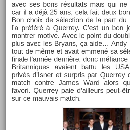
avec ses bons résul­tats mais qui ne l
car il a déjà 25 ans, cela fait deux bons
Bon choix de sélec­tion de la part du c
l’a préféré à Quer­rey. C’est un bon jo
montr­er motivé. Avec le point du doub
plus avec les Bryans, ça aide… Andy M
tout de même et avait emmené sa sélec
fin­ale l’année dernière, donc méfian­c
Britan­niques avaient battu les USA,
privés d’Isner et sur­pris par Quer­rey
match con­tre James Ward alors qu’il
favori. Quer­rey paie d’ail­leurs peut-ê
sur ce mauvais match.