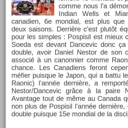
comme nous l’a démont
In­dian Wells et Mi
canadi­en, 6e mon­di­al, est plus que p
deux saisons. Derrière c’est plutôt équ
pour les sim­ples : Pos­pisil est mieux
Soeda est de­vant Dan­cevic donc ça
doub­le, avoir Daniel Nes­tor de son cô
as­socié à un canon­ni­er comme Raoni
chan­ce. Les Canadiens feront cepen
méfier puis­que le Japon, qui a battu 
Raonic) l’année dernière, a re­mporté
Nes­tor/Dan­cevic grâce à la paire Ni
Avan­tage tout de même au Canada qui
non plus de Pos­pisil l’année dernière, e
doub­le puis­que 15e mon­di­al de la dis­cip