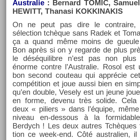
Australie
: Be­rnard TOMIC, Samue
HEWITT, Thanasi KOK­KINAKIS
On ne peut pas dire le contra­ire, 
sélec­tion tchèque sans Radek et Toma
ça a quand même moins de gueul
Bon après si on y re­gar­de de plus pr
le déséquilib­re n’est pas non plus 
énorme con­tre l’Australie. Rosol est 
bon second co­uteau qui apprécie cet
com­péti­tion et joue aussi bien en sim­
qu’en doub­le, Vese­ly est un jeune jou
en forme, de­venu très sol­ide. Cela 
deux « pili­ers » dans l’équipe, même 
niveau en-dessous à la for­mid­abl
Berdych ! Les deux aut­res Tchèques f
tion ce week-end. Côté australi­en, il