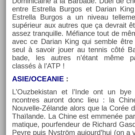
Dominicaine à la Bar­bade. Duel de ch
entre Estrel­la Bur­gos et Darian Kin
Estrel­la Bur­gos a un niveau tel­le­m
supérieur aux aut­res que ça de­vrait ê
assez tran­quil­le. Méfian­ce tout de m
avec ce Darian King qui semble être 
seul à savoir jouer au ten­nis côté Ba
bade, les aut­res n’étant même p
classés à l’ATP !
AS­IE/OCEANIE
:
L’Ouz­bekis­tan et l’Inde ont un bye
ncontres auront donc lieu : la Chine
Nouvelle-Zélande alors que la Corée du
Thaïlande. La Chine est emmenée par s
matique, pour­fendeur de Ric­hard Gas­q
Peyre puis Nyström aujourd’hui (on a v