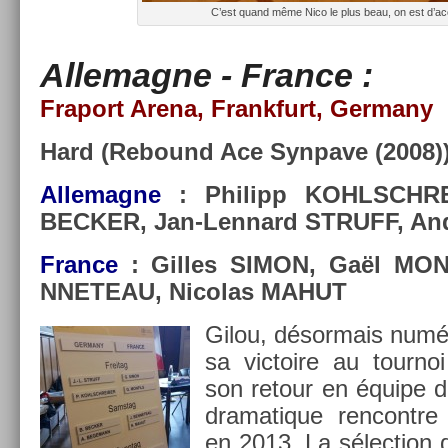
C’est quand même Nico le plus beau, on est d’ac­
Al­lemag­ne -
Fran­ce :
Fraport Arena, Frankfurt, Ger­many
Hard (Re­bound Ace Syn­pave (2008))
Al­lemag­ne
: Philipp KOHLSCHREI
BE­CK­ER, Jan-Lennard STRUFF, A
Fran­ce
: Gil­les SIMON, Gaël MON­
NNETEAU, Nicolas MAHUT
Gilou, désor­mais numé
sa vic­toire au tour­noi
son re­tour en équipe d
dramatique re­ncontre c
en 2013. La sélec­tion 