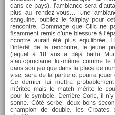
dans ce pays), l’am­bian­ce sera d’aut
plus au rendez-vous… Une am­bian­
san­guine, oub­liez le fairplay pour ce
re­ncontre. Dom­mage que Cilic ne par­
fisam­ment remis d’une bles­sure à l’épau
ncontre aurait été plus équilibrée. 
l’intérêt de la re­ncontre, le jeune p
(lequel à 18 ans a déjà battu Mur­
s’autop­roclame lui-même comme le f
dans son jeu que dans la place de numér
vise, sera de la par­tie et pour­ra jouer
Ce de­rni­er lui mettra pro­bab­le­me
méritée mais le match mérite le cou
pour le sym­bole. Derrière Coric, il n’y
son­ne. Côté serbe, deux bons secon
champ­ion de doub­le, les Croates o