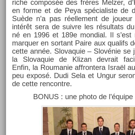
riche com­pos­ée des frères Melz­er, d’
en forme et de Peya spécialis­te de do
Suède n’a pas réel­le­ment de joueur 
intérêt sera de suiv­re les résul­tats 
né en 1996 et 189e mon­di­al. Il s’est 
mar­qu­er en sor­tant Paire aux qualifs 
cette année. Slovaquie – Slovénie se jo
la Slovaquie de Klizan de­vrait facile
Enfin, la Roumanie affron­tera Israël a
peu exposé. Dudi Sela et Ungur seront
de cette re­ncontre.
BONUS : une photo de l’équipe d