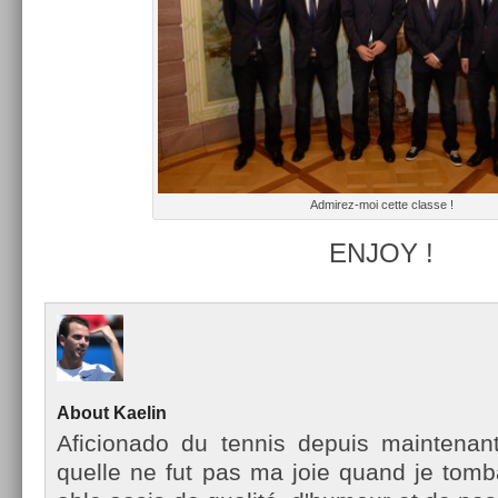
Admirez-moi cette clas­se !
ENJOY !
About
Kaelin
Aficionado du ten­nis de­puis main­tena
quel­le ne fut pas ma joie quand je tom­ba