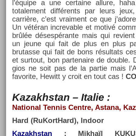
l’équipe a une cer­taine al­lure, hah
totale­ment différents par leurs jeux
carrière, c’est vrai­ment ce que j’ado
Un vétéran in­crev­able et motivé com
brûlée désespérante mais qui re­vien
un jeune qui fait de plus en plus par
brutas­se qui fait de bons résul­tats c
et sur­tout, bon par­tenaire de doub­le
gios ne soit pas de la par­tie mais l’A
favorite, Hewitt y croit en tout cas !
CO
Kazakhstan – Italie :
Nation­al Ten­nis Centre, As­tana, K
Hard (RuKortHard), In­door
Kazakhstan
: Mikhaïl KUKUS