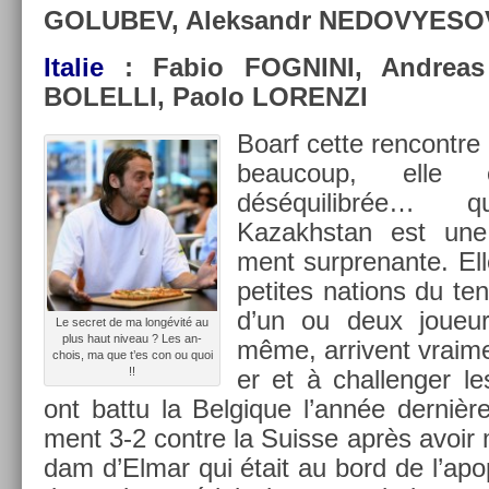
GOLUBEV, Al­ek­sandr NEDOVYESOV
Italie
: Fabio FOG­NINI, An­drea
BOLEL­LI, Paolo LOREN­ZI
Boarf cette re­ncontre
be­aucoup, elle
déséquilibrée…
Kazakhstan est une 
ment sur­prenan­te. Ell
petites na­tions du ten
d’un ou deux joueur
Le sec­ret de ma longévité au
plus haut niveau ? Les an­
même, ar­rivent vrai­m
chois, ma que t’es con ou quoi
!!
er et à chal­leng­er le
ont battu la Be­lgique l’année dernière
ment 3-2 con­tre la Suis­se après avoir
dam d’Elmar qui était au bord de l’apop­