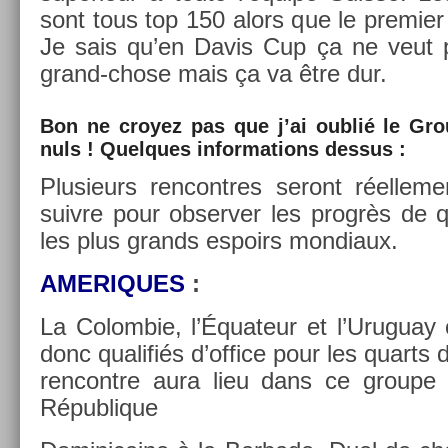
sont tous top 150 alors que le pre­mi­e
Je sais qu’en Davis Cup ça ne veut 
grand-chose mais ça va être dur.
Bon ne croyez pas que j’ai oublié le Gro
nuls ! Quel­ques in­for­ma­tions de­ssus :
Plusieurs re­ncontres seront réel­le­me
suiv­re pour ob­serv­er les progrès de
les plus grands es­poirs mon­diaux.
AMERIQUES
:
La Col­om­bie, l’Équateur et l’Uruguay
donc qualifiés d’of­fice pour les quarts 
re­ncontre aura lieu dans ce groupe :
Répub­lique