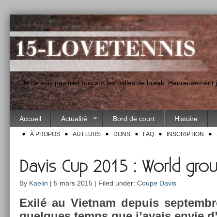
"Je ne suis pas très bon sur les balles de break. Heureusement
Accueil
Actualité
Bord de court
Histoire
À PROPOS
AUTEURS
DONS
FAQ
INSCRIPTION
Davis Cup 2015 : World grou
By
Kaelin
| 5 mars 2015 | Filed under:
Coupe Davis
Exilé au Viet­nam de­puis sep­tembr
quel­ques temps que j’avais envie d’é