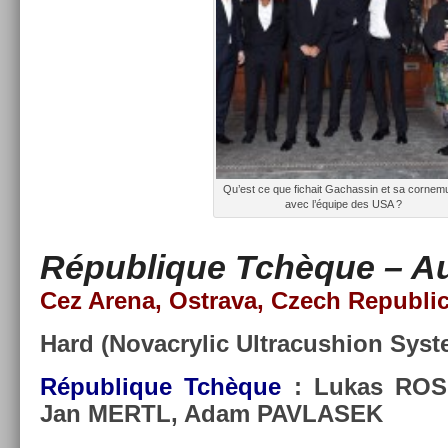
Qu’est ce que fic­hait Gac­hassin et sa cor­ne
avec l’équipe des USA ?
Répub­lique Tchèque – Aus
Cez Arena, Ostrava, Czech Re­pub­li
Hard (Novac­rylic Ultracush­ion Sys­
Répub­lique Tchèque
: Lukas ROSO
Jan MERTL, Adam PAV­LASEK