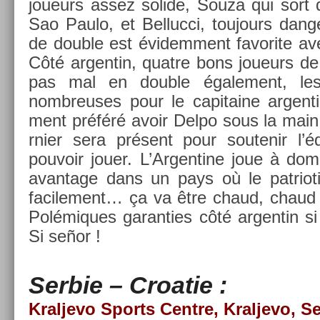
joueurs assez sol­ide, Souza qui sort 
Sao Paulo, et Be­lluc­ci, toujours dan­
de doub­le est évidem­ment favorite a
Côté ar­gentin, quat­re bons joueurs de
pas mal en doub­le égale­ment, les 
nombreuses pour le capitaine ar­genti
ment préféré avoir Delpo sous la main
rni­er sera présent pour soutenir l’
pouvoir jouer. L’Ar­gentine joue à domi
avan­tage dans un pays où le pat­riot
facile­ment… ça va être chaud, chaud 
Polémiques garant­ies côté ar­gentin si
Si señor !
Ser­bie – Croatie :
Kral­jevo Sports Centre, Kral­jevo, Se