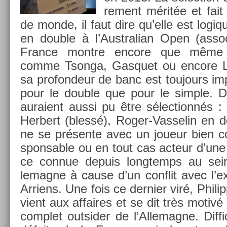
re­ment méritée et fait
de monde, il faut dire qu’elle est logiqu
en doub­le à l’Australian Open (as­so
Fran­ce montre en­core que même 
comme Tson­ga, Gas­quet ou en­core Llod
sa pro­fon­deur de banc est toujours im­p
pour le doub­le que pour le sim­ple. D’
auraient aussi pu être sélec­tionnés : 
Her­bert (blessé), Roger-Vasselin en d
ne se présente avec un joueur bien con
spons­able ou en tout cas ac­teur d’une
ce con­nue de­puis longtemps au sein
lemag­ne à cause d’un con­flit avec l’e
Ar­riens. Une fois ce de­rni­er viré, Phili
vient aux af­faires et se dit très motivé
com­plet out­sid­er de l’Al­lemag­ne. Dif­f