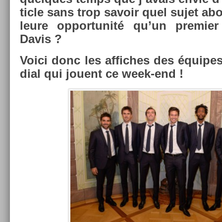
ticle sans trop savoir quel sujet ab­or
leure op­por­tunité qu’un pre­mi
Davis ?
Voici donc les af­fiches des équip
di­al qui jouent ce week-end !