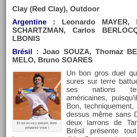
Clay (Red Clay), Out­door
Ar­gentine
: Leonar­do MAYER, D
SCHARTZMAN, Car­los BE­RLOCQ
LBONIS
Brésil
: Joao SOUZA, Thomaz BE­L
MELO, Bruno SOARES
Un bon gros duel qu
sures sur terre bat­t
ses na­tions ten
américaines, puis­qu’
Bon, tech­nique­ment, 
dessus même sans De
deux lar­rons de Ta
Et oui on va y pass­er, donc
préparez-vous !
Brésil présente t