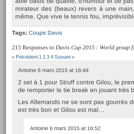
able oasis de qualité, d'humour et de pas
mirateur des (beaux) re­v­ers à une main,
même. Que vive le ten­nis fou, im­prévisib­l
Tags:
Coupe Davis
215 Responses to
Davis Cup 2015 : World group f
« Précédent
1
2
3
4
Suivant »
Antoine
6 mars 2015 at 16:49
2 set à 1 pour Struff contre Gilou, le pr
de remporter le tie break en jouant très b
Les Allemands ne se sont pas gourrés de
est très bon et Gilou est mal…
Antoine
6 mars 2015 at 16:52