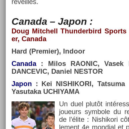
réveillés.
Canada – Japon :
Doug Mitchell Thun­derbird Sports 
er, Canada
Hard (Pre­mi­er), In­door
Canada
: Milos RAONIC, Vasek P
DAN­CEVIC, Daniel NES­TOR
Japon
: Kei NIS­HIKORI, Tat­sum
Yasutaka UC­HIYAMA
Un duel plutôt in­téres
joueurs sym­bole du re
de l’élite : Nis­hikori c
le­ment 4e mon­di­al et 