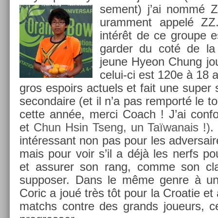
se­ment)
j’ai nommé Z
uram­ment appelé ZZ.
intérêt de ce groupe e
gard­er du coté de la
jeune Hyeon Chung joue
celui-ci est 120e à 18 
gros es­poirs ac­tuels et fait une super s
secon­daire (et il n’a pas re­mporté le t
cette année, merci Coach ! J’ai con­
et
Chun Hsin Tseng, un Taï­wanais !)
.
in­téres­sant non pas pour les ad­versair
mais pour voir s’il a déjà les nerfs po
et as­sur­er son rang, comme son clas
sup­pos­er. Dans le même genre à un
Coric a joué très tôt pour la Croatie et 
matchs con­tre des grands joueurs, ce