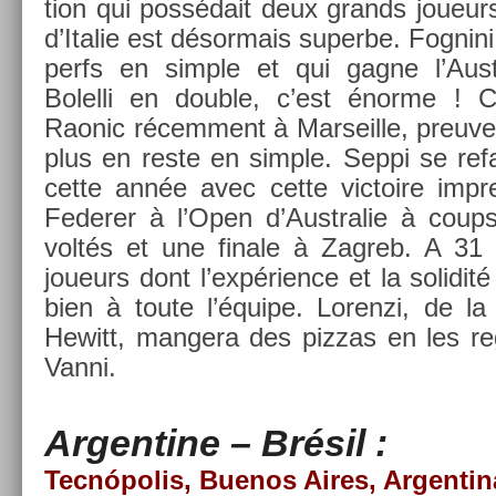
tion qui possédait deux grands joueurs
d’Italie est désor­mais super­be. Fog­nini 
perfs en sim­ple et qui gagne l’Aus
Bolel­li en doub­le, c’est énorme ! C
Raonic récem­ment à Mar­seil­le, pre­uve
plus en reste en sim­ple. Seppi se re­f
cette année avec cette vic­toire im­pre
Feder­er à l’Open d’Australie à coups
voltés et une fin­ale à Zag­reb. A 31
joueurs dont l’expéri­ence et la sol­idit
bien à toute l’équipe. Loren­zi, de
Hewitt, man­gera des piz­zas en les re
Vanni.
Ar­gentine – Brésil :
Tecnópolis, Buenos Aires, Ar­gentin