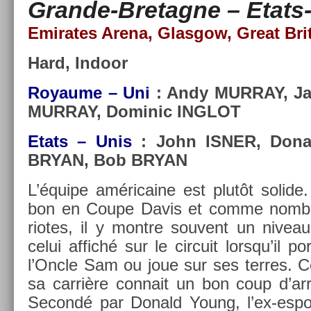
Grande-Bretagne – Etats-
Em­irates Arena, Glas­gow, Great Bri
Hard, In­door
Royaume – Uni
: Andy MUR­RAY, J
MUR­RAY, Dominic IN­GLOT
Etats – Unis
: John ISNER, Don
BRYAN, Bob BRYAN
L’équipe américaine est plutôt sol­ide.
bon en Coupe Davis et comme nombr
riotes, il y montre souvent un niveau
celui af­fiché sur le cir­cuit lorsqu’il p
l’Oncle Sam ou joue sur ses ter­res. 
sa carrière con­nait un bon coup d’ar
Secondé par Donald Young, l’ex-espoir