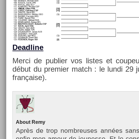
De­ad­line
Merci de pub­li­er vos li­stes et co­up
début du pre­mi­er match : le lundi 29 
française).
About
Remy
Après de trop nombreuses années sans te
enfin mon amour de jeunes­se. Et le con­st