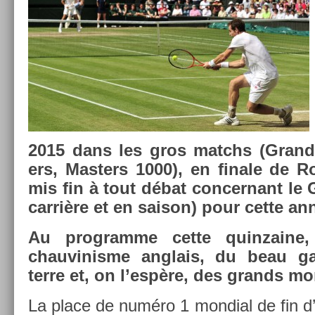
2015 dans les gros matchs (Grand
ers, Mast­ers 1000), en fin­ale de R
mis fin à tout débat con­cer­nant l
carrière et en saison) pour cette an
Au pro­gram­me cette quin­zaine,
chauvinis­me an­glais, du beau g
terre et, on l’espère, des grands mo
La place de numéro 1 mon­di­al de fin 