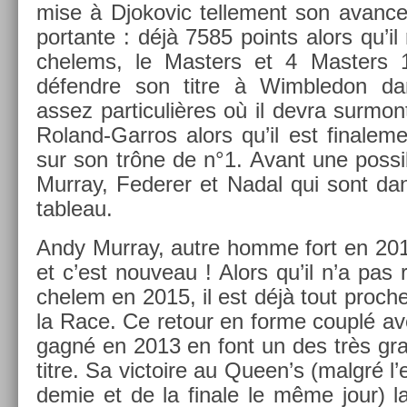
m­ise à Djokovic tel­le­ment son avan­c
por­tante : déjà 7585 points alors qu’i
chelems, le Mast­ers et 4 Mast­ers 
défendre son titre à Wimbledon dans
assez par­ticuliè­res où il devra sur­mon
Roland-Garros alors qu’il est fin­ale­men
sur son trône de n°1. Avant une pos­sible
Mur­ray, Feder­er et Nadal qui sont dan
tab­leau.
Andy Mur­ray, autre homme fort en 2015,
et c’est nouveau ! Alors qu’il n’a pas
chelem en 2015, il est déjà tout pro­ch
la Race. Ce re­tour en forme couplé av
gagné en 2013 en font un des très gra
titre. Sa vic­toire au Queen’s (malgré l
demie et de la fin­ale le même jour) 