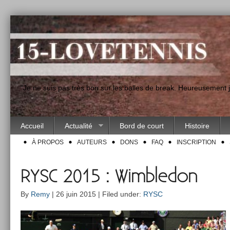
"Je ne suis pas très bon sur les balles de break. Heureusement
Accueil
Actualité
Bord de court
Histoire
À PROPOS
AUTEURS
DONS
FAQ
INSCRIPTION
RYSC 2015 : Wimbledon
By
Remy
| 26 juin 2015 | Filed under:
RYSC