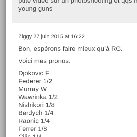
ptite vidéo sur un photoshooting et qqs 
young guns
Ziggy
27 juin 2015 at 16:22
Bon, espérons faire mieux qu’à RG.
Voici mes pronos:
Djokovic F
Federer 1/2
Murray W
Wawrinka 1/2
Nishikori 1/8
Berdych 1/4
Raonic 1/4
Ferrer 1/8
Cilic 1/4