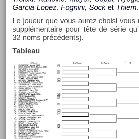
Garcia-Lopez, Fog­nini, Sock
et
Thiem.
Le joueur que vous aurez choisi vous r
sup­plémen­taire pour tête de série qu’
32 noms précédents).
Tab­leau