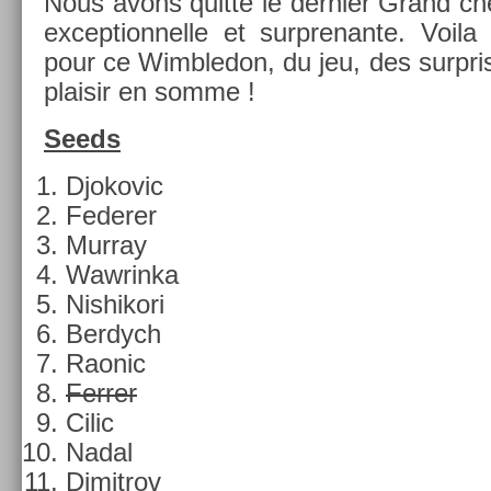
Nous avons quitté le de­rni­er Grand ch
ex­cep­tion­nelle et sur­prenan­te. Voil
pour ce Wimbledon, du jeu, des sur­pri
plaisir en somme !
Seeds
Djokovic
Feder­er
Mur­ray
Waw­rinka
Nis­hikori
Be­rdych
Raonic
Ferr­er
Cilic
Nadal
Di­mit­rov