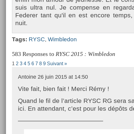
suis ultra nul. Je com­pen­se en re­gar
Feder­er tant qu'il en est en­core temp
nuit.
Tags:
RYSC
,
Wimbledon
583 Responses to
RYSC 2015 : Wimbledon
1
2
3
4
5
6
7
8
9
Suivant »
Antoine
26 juin 2015 at 14:50
Vite fait, bien fait ! Merci Rémy !
Quand le fil de l’article RYSC RG sera s
ici. En attendant, c’est pour les dépôts de
—————————————–