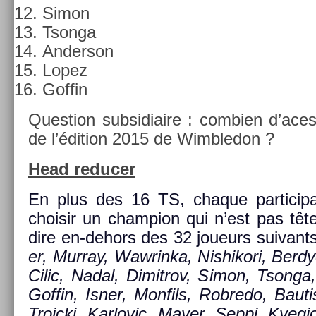
Simon
Tson­ga
An­der­son
Lopez
Gof­fin
Ques­tion sub­sidiaire : com­bi­en d’ace
de l’édi­tion 2015 de Wimbledon ?
Head re­duc­er
En plus des 16 TS, chaque par­tici
choisir un champ­ion qui n’est pas tête
dire en-dehors des 32 joueurs suivant
er, Mur­ray, Waw­rinka, Nis­hikori, Be­rd
Cilic, Nadal, Di­mit­rov, Simon, Tson­ga
Gof­fin, Isner, Mon­fils, Rob­redo, Baut
Troic­ki, Kar­lovic, Mayer, Seppi, Kyeg