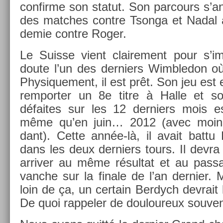
con­fir­me son statut. Son par­cours s’
des matches con­tre Tson­ga et Nadal 
demie con­tre Roger.
Le Suis­se vient claire­ment pour s’im
doute l’un des de­rni­ers Wimbledon où
Physique­ment, il est prêt. Son jeu est e
re­mport­er un 8e titre à Halle et son
défaites sur les 12 de­rni­ers mois est
même qu’en juin… 2012 (avec moins 
dant). Cette année-là, il avait battu
dans les deux de­rni­ers tours. Il devra 
ar­riv­er au même résul­tat et au pas­s
vanche sur la fin­ale de l’an de­rni­er.
loin de ça, un cer­tain Be­rdych de­vrait 
De quoi rap­pel­er de douloureux souv