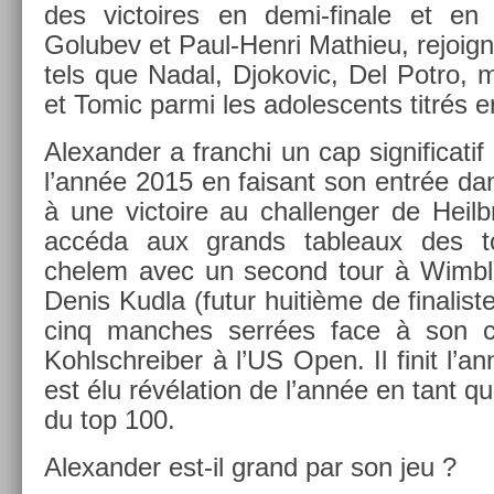
des vic­toires en demi-finale et en f
Golubev et Paul-Henri Mat­hieu, re­joig
tels que Nadal, Djokovic, Del Potro, 
et Tomic parmi les adoles­cents titrés en
Al­exand­er a franchi un cap sig­nificat
l’année 2015 en faisant son entrée da
à une vic­toire au chal­leng­er de Heilb
accéda aux grands tab­leaux des t
chelem avec un second tour à Wimbl
Denis Kudla (futur huitième de fin­alis­t
cinq man­ches serrées face à son com
Kohlschreib­er à l’US Open. Il finit l’
est élu révéla­tion de l’année en tant q
du top 100.
Al­exand­er est-il grand par son jeu ?