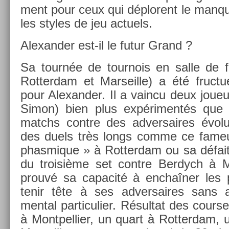
ment pour ceux qui déplorent le man­q
les styles de jeu ac­tuels.
Al­exand­er est-il le futur Grand ?
Sa tournée de tour­nois en salle de fév
Rot­terdam et Mar­seil­le) a été fruc­tue
pour Al­exand­er. Il a vain­cu deux joueu
Simon) bien plus ex­périmentés que l
matchs con­tre des ad­versaires évol
des duels très longs comme ce fameux
phas­mique » à Rot­terdam ou sa défai
du troisiè­me set con­tre Be­rdych à Mar
prouvé sa capacité à enchaîner les pa
tenir tête à ses ad­versaires sans 
ment­al par­ticuli­er. Résul­tat des co­ur­
à Montpel­li­er, un quart à Rot­terdam,