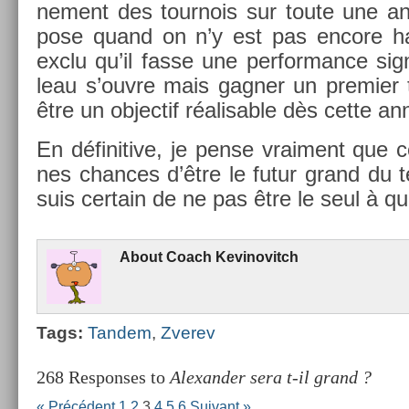
ne­ment des tour­nois sur toute une a
pose quand on n’y est pas en­core hab
exclu qu’il fasse une per­for­mance sig­n
leau s’ouvre mais gagn­er un pre­mi­er
être un ob­jec­tif réalis­able dès cette a
En définitive, je pense vrai­ment que 
nes chan­ces d’être le futur grand du ten
suis cer­tain de ne pas être le seul à qui
About
Coach Kevinovitch
Tags:
Tan­dem
,
Zverev
268 Responses to
Alexander sera t-il grand ?
« Précédent
1
2
3
4
5
6
Suivant »