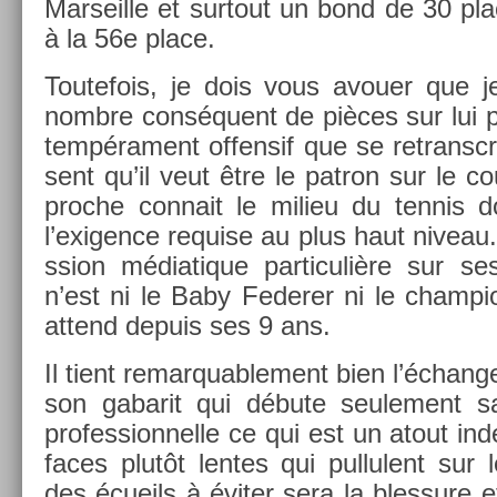
Mar­seil­le et sur­tout un bond de 30 pl
à la 56e place.
Toutefois, je dois vous avou­er que j
nombre conséquent de pièces sur lui pou
tempéra­ment of­fen­sif que se re­transc
sent qu’il veut être le pat­ron sur le c
pro­che con­nait le milieu du ten­nis
l’exig­ence re­qu­ise au plus haut niveau
ss­ion médiatique par­ticuliè­re sur se
n’est ni le Baby Feder­er ni le champ­i
at­tend de­puis ses 9 ans.
Il tient re­mar­quab­le­ment bien l’échan
son gabarit qui débute seule­ment sa
pro­fes­sion­nelle ce qui est un atout in­d
faces plutôt len­tes qui pul­lulent sur l
des écueils à éviter sera la bles­sure e