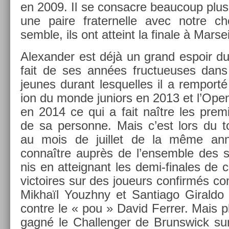
en 2009. Il se con­sac­re be­aucoup plus
une paire frater­nelle avec notre che
semble, ils ont at­teint la fin­ale à Mar­seil
Al­exand­er est déjà un grand es­poir du 
fait de ses années fruc­tueuses dans 
jeunes durant les­quel­les il a re­mport
ion du monde juniors en 2013 et l’Open 
en 2014 ce qui a fait naître les pre­mi­
de sa per­son­ne. Mais c’est lors du t
au mois de juil­let de la même anné
connaître auprès de l’en­semble des sp
nis en at­teig­nant les demi-finales de 
vic­toires sur des joueurs con­firmés
Mikhaïl Youzhny et San­tiago Giral­do a
con­tre le « pou » David Ferr­er. Mais pl
gagné le Chal­leng­er de Brunswick sur