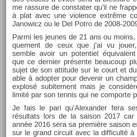
me ras­sure de con­stat­er qu’il ne frap­
à plat avec une viol­ence extrême c
Janowicz ou le Del Potro de 2008-200
Parmi les jeunes de 21 ans ou moins, p
que­ment de ceux que j’ai vu jouer,
semble avoir un poten­tiel équivalent
que ce de­rni­er présente be­aucoup pl
sujet de son at­titude sur le court et du
able à adopt­er pour de­venir un champ
ex­plosé sub­ite­ment mais je con­sidèr
limité par son ten­nis qui ne com­por­te 
Je fais le pari qu’Alexand­er fera se
résul­tats lors de la saison 2017 car 
année 2016 sera sa première saison en­t
sur le grand cir­cuit avec la dif­ficulté à