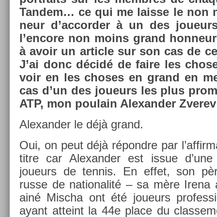
Tan­dem… ce qui me lais­se le non
neur d’ac­cord­er à un des joueu
l’en­core non moins grand hon­neur d
à avoir un ar­ticle sur son cas de ce
J’ai donc décidé de faire les chos
voir en les choses en grand en m
cas d’un des joueurs les plus pro­met
ATP, mon poulain Al­exand­er Zverev
Al­exand­er le déjà grand.
Oui, on peut déjà répondre par l’af­firm
titre car Al­exand­er est issue d’une
joueurs de ten­nis. En effet, son pèr
russe de nationalité – sa mère Irena 
ainé Mis­cha ont été joueurs pro­fes­sio
ayant at­teint la 44e place du clas­se­