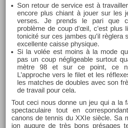
Son re­tour de ser­vice est à travaill­er
en­core plus chiant à jouer sur les j
verses. Je pre­nds le pari que 
problème de coup d’œil, c’est plus 
tonicité sur ces jam­bes qu’il règlera s
ex­cel­lente cais­se physique.
Si la volée est moins à la mode qu’a
pas un coup néglige­able sur­tout 
mètre 98 et sur ce point, ce n’e
L’approc­he vers le filet et les réflexe
les matches de doub­les avec son fr
de travail pour cela.
Tout ceci nous donne un jeu qui a la f
spec­taculaire tout en cor­res­pond
canons de ten­nis du XXIe siècle. Sa 
ion augure de très bons présages te