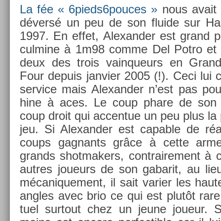
La fée « 6pieds6pouces »
nous avait 
déversé un peu de son fluide sur Ham
1997. En effet, Al­exand­er est grand par 
cul­mine à 1m98 comme Del Potro et Ci
deux des trois vain­queurs en Gran
Four de­puis jan­vi­er 2005 (!). Ceci lui
ser­vice mais Al­exand­er n’est pas p
hine à aces. Le coup phare de son j
coup droit qui ac­centue un peu plus la p
jeu. Si Al­exand­er est cap­able de réa
coups gag­nants grâce à cette ar
grands shot­mak­ers, contra­ire­ment à c
aut­res joueurs de son gabarit, au lieu
mécanique­ment, il sait vari­er les haut
an­gles avec brio ce qui est plutôt rare
tuel sur­tout chez un jeune joueur. S