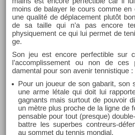
mains est en­core per­fec­tible car il l
moins de balay­er le cours comme en c
une qualité de déplace­ment plutôt bo
de sa tail­le qui n’a pas en­core ter
physique­ment ce qui lui per­met de teni
ge.
Son jeu est en­core per­fec­tible sur c
l’ac­complis­se­ment ou non de ces 
dament­al pour son avenir ten­nistique :
Pour un joueur de son gabarit, son se
une arme létale qui doit lui rap­port­
gag­nants mais sur­tout de pouvoir di
un mètre plus pro­che de la ligne de fo
pens­able pour tout (pre­sque) double
battre les super­bes contreurs-défe
au som­met du ten­nis mon­di­al.