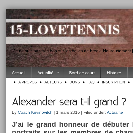
"Je ne suis pas très bon sur les balles de break. Heureusement
Accueil
Actualité
Bord de court
Histoire
À PROPOS
AUTEURS
DONS
FAQ
INSCRIPTION
Alexander sera t-il grand ?
By
Coach Kevinovitch
| 1 mars 2016 | Filed under:
Actualité
J’ai le grand hon­neur de débuter la
portraits sur les mem­bres de cha