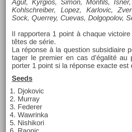
Agut, Kyr­gios, Simon, Mon­fils, Isner,
Kohlschreib­er, Lopez, Kar­lovic, Zvere
Sock, Quer­rey, Cuevas, Dol­gopolov, So
Il rap­portera 1 point à chaque vic­toir
têtes de série.
La réponse à la ques­tion sub­sidiaire 
tag­er le pre­mi­er en cas d’égalité au
port­er 1 point si la réponse ex­ac­te es
Seeds
Djokovic
Mur­ray
Feder­er
Waw­rinka
Nis­hikori
Raonic