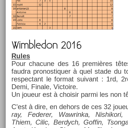
Wimbledon 2016
Rules
Pour chacune des 16 premières têtes
faud­ra pro­nos­tiqu­er à quel stade du tou
re­spec­tant le for­mat suivant : 1rd, 2
Demi, Fin­ale, Vic­toire.
Un joueur est à choisir parmi les non t
C’est à dire, en de­hors de ces 32 joue
ray, Feder­er, Waw­rinka, Nis­hikori,
Thiem, Cilic, Be­rdych, Gof­fin, Tson­ga