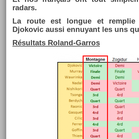
radars.
La route est lon­gue et re­mpli
Djokovic aussi en­nuyant les uns que
Résul­tats Roland-Garros