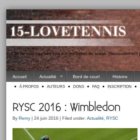
"Je ne suis pas très bon sur les balles de break. Heureusement
Accueil
Actualité
Bord de court
Histoire
À PROPOS
AUTEURS
DONS
FAQ
INSCRIPTION
RYSC 2016 : Wimbledon
By
Remy
| 24 juin 2016 | Filed under:
Actualité
,
RYSC