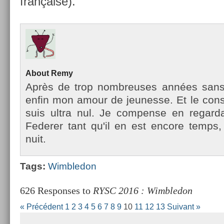
française).
About
Remy
Après de trop nombreuses années sans te
enfin mon amour de jeunes­se. Et le con­st
suis ultra nul. Je com­pen­se en re­gar
Feder­er tant qu'il en est en­core temp
nuit.
Tags:
Wimbledon
626 Responses to
RYSC 2016 : Wimbledon
« Précédent
1
2
3
4
5
6
7
8
9
10
11
12
13
Suivant »