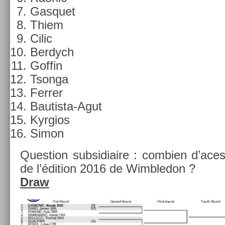
Gas­quet
Thiem
Cilic
Be­rdych
Gof­fin
Tson­ga
Ferr­er
Bautista-Agut
Kyr­gios
Simon
Ques­tion sub­sidiaire : com­bi­en d’ace
de l’édi­tion 2016 de Wimbledon ?
Draw