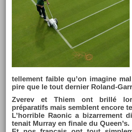
tel­le­ment faib­le qu’on im­agine m
pire que le tout de­rni­er Roland-Gar
Zverev et Thiem ont brillé lor
préparatifs mais semblent en­core t
L’hor­rible Raonic a bi­zar­re­ment d
tenait Mur­ray en fin­ale du Queen’s.
Et nos français ont tout simple­