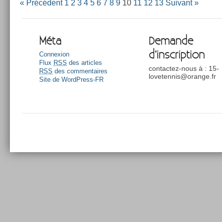
« Précédent
1
2
3
4
5
6
7
8
9
10
11
12
13
Suivant »
Méta
Demande
d’inscription
Connexion
Flux
RSS
des articles
contactez-nous à : 15-
RSS
des commentaires
lovetennis@orange.fr
Site de WordPress-FR