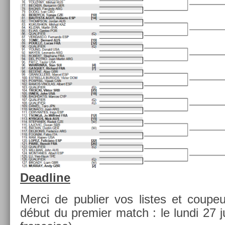
De­ad­line
Merci de pub­li­er vos li­stes et co­up
début du pre­mi­er match : le lundi 27 