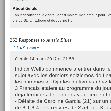
About
Gerald
Fan in­con­dition­nel d'André Agas­si malgré mon amour pour Stef­fi
ers de Stefan Ed­berg et de Just­ine Henin.
262 Responses to
Aussie Blues
1
2
3
4
Suivant »
Gerald
14 mars 2017 at 21:58
Indian Wells commence à entrer dans le 
sujet avec les derniers seizièmes de fin
les hommes et déjà les huitièmes chez 
3 Français étaient au programme du jour
déjà terminés, le dernier ayant lieu en 
- Défaite de Caroline Garcia (21) sur un
de 6-1;6-4 des œuvres de Svetlana Kouz