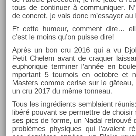
tous de con­tinu­er à com­muniqu­er. N
de con­cret, je vais donc m’es­say­er au 
Et cette humeur, com­ment dire… ell
c’est le moins qu’on puis­se dire!
Après un bon cru 2016 qui a vu Djok
Petit Chelem avant de craqu­er lais­s
eup­horique ter­min­er l’année en bou
mpor­tant 5 tour­nois en oc­tob­re et
Mast­ers comme cer­ise sur le gâteau,
un cru 2017 du même ton­neau.
Tous les in­grédients semblaient réunis
libéré pouvant se per­mettre de choisir
ses pics de forme, un Nadal retro­uvé 
problèmes physiques qui l’avaient rég