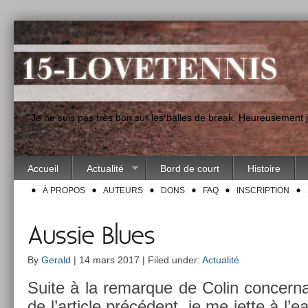
"Je ne suis pas très bon sur les balles de break. Heureusement
Accueil
Actualité
Bord de court
Histoire
À PROPOS
AUTEURS
DONS
FAQ
INSCRIPTION
Aussie Blues
By
Gerald
| 14 mars 2017 | Filed under:
Actualité
Suite à la re­mar­que de Colin con­cer­na
de l’ar­ticle précédent, je me jette à l’