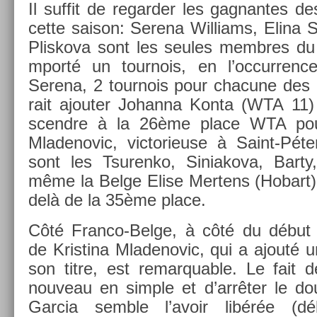
Il suf­fit de re­gard­er les gag­nantes 
cette saison: Serena Wil­liams, Elina S
Plis­kova sont les seules mem­bres du
mporté un tour­nois, en l’oc­curr­enc
Serena, 2 tour­nois pour chacune des 
rait ajout­er Johan­na Konta (WTA 11) 
scendre à la 26ème place WTA pour t
Mladenovic, vic­torieuse à Saint-Pét
sont les Tsuren­ko, Siniakova, Bart
même la Belge Elise Mer­tens (Hobart)
delà de la 35ème place.
Côté Franco-Belge, à côté du début d
de Kris­tina Mladenovic, qui a ajouté u
son titre, est re­mar­qu­able. Le fait 
nouveau en sim­ple et d’arrêter le do
Gar­cia semble l’avoir libérée (d