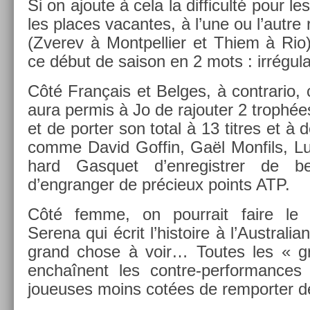
Si on ajoute à cela la dif­ficulté pour l
les places vacan­tes, à l’une ou l’autre 
(Zverev à Montpel­li­er et Thiem à Ri
ce début de saison en 2 mots : ir­régulari
Côté Français et Be­lges, à contra­rio,
aura per­mis à Jo de rajout­er 2 trophé
et de port­er son total à 13 tit­res et à
comme David Gof­fin, Gaël Mon­fils, Luc
hard Gas­quet d’en­registr­er de be
d’engrang­er de précieux points ATP.
Côté femme, on pour­rait faire le m
Serena qui écrit l’his­toire à l’Australi
grand chose à voir… Toutes les « gr
enchaînent les contre-performances 
joueuses moins cotées de re­mport­er des