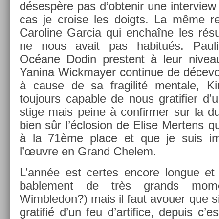
désespère pas d’ob­tenir une in­ter­view
cas je cro­ise les doigts. La même re
Caroline Gar­cia qui enchaîne les résul
ne nous avait pas habitués. Paulin
Océane Dodin pre­stent à leur niveau
Yanina Wickmay­er con­tinue de décevoir
à cause de sa fragilité men­tale, Kir
toujours cap­able de nous gratifi­er d’u
stige mais peine à con­firm­er sur la du
bien sûr l’éclos­ion de Elise Mer­tens qu
à la 71ème place et que je suis im­
l’œuvre en Grand Chelem.
L’année est cer­tes en­core lon­gue e
bab­le­ment de très grands mo­m
Wimbledon?) mais il faut avou­er que si
gratifié d’un feu d’ar­tifice, de­puis c’