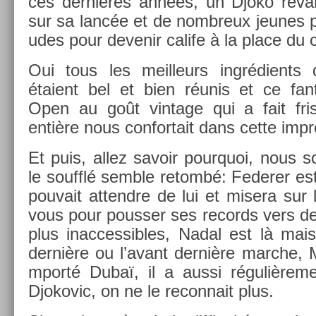
ces dernières années, un Djoko re­va
sur sa lancée et de nombreux jeunes p
udes pour de­venir calife à la place du c
Oui tous les meil­leurs in­grédients d
étaient bel et bien réunis et ce fan­
Open au goût vin­tage qui a fait fris
entière nous con­for­tait dans cette im­pr
Et puis, allez savoir pour­quoi, nous
le soufflé semble re­tombé: Feder­er es
pouvait at­tendre de lui et mis­era sur
vous pour pouss­er ses re­cords vers d
plus in­ac­cessib­les, Nadal est là mai
dernière ou l’avant dernière marche, Mu
mporté Dubaï, il a aussi réguliè­re­
Djokovic, on ne le re­con­nait plus.