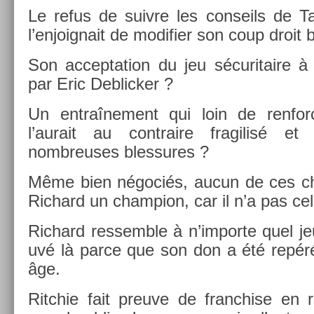
Le refus de suiv­re les con­seils de Ta
l’en­joig­nait de modifi­er son coup droit b
Son ac­cepta­tion du jeu sécuritaire à
par Eric De­blick­er ?
Un en­traî­ne­ment qui loin de re­nfo
l’aurait au contra­ire fragilisé et
nombreuses bles­sures ?
Même bien négociés, aucun de ces choi
Ric­hard un champ­ion, car il n’a pas cel
Ric­hard re­ssemble à n’im­porte quel je
uvé là parce que son don a été repéré
âge.
Ritchie fait pre­uve de franch­ise en