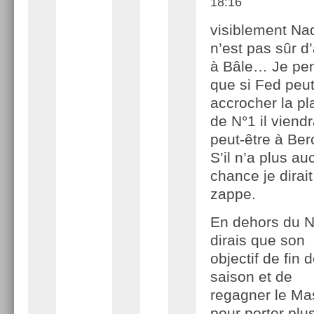
18:16
visiblement Na
n’est pas sûr d’
à Bâle… Je pe
que si Fed peu
accrocher la pl
de N°1 il viend
peut-être à Ber
S’il n’a plus a
chance je dirait 
zappe.
En dehors du N
dirais que son
objectif de fin 
saison et de
regagner le Ma
pour porter plu