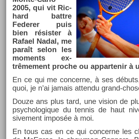
2005, qui vit Ric­
hard battre
Feder­er puis
bien résist­er à
Rafael Nadal, me
paraît selon les
mo­ments ex­
trême­ment pro­che ou ap­partenir à 
En ce qui me con­cer­ne, à ses débuts
quoi, je n’ai jamais at­tendu grand-chos
Douze ans plus tard, une vis­ion de p
psychologique du ten­nis de haut nive
sive­ment imposée à moi.
En tous cas en ce qui con­cer­ne les c