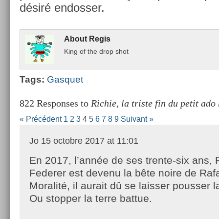
désiré end­oss­er.
About
Regis
King of the drop shot
Tags:
Gas­quet
822 Responses to
Richie, la triste fin du petit ado
« Précédent
1
2
3
4
5
6
7
8
9
Suivant »
Jo
15 octobre 2017 at 11:01
En 2017, l’année de ses trente-six ans,
Federer est devenu la bête noire de Raf
Moralité, il aurait dû se laisser pousser l
Ou stopper la terre battue.