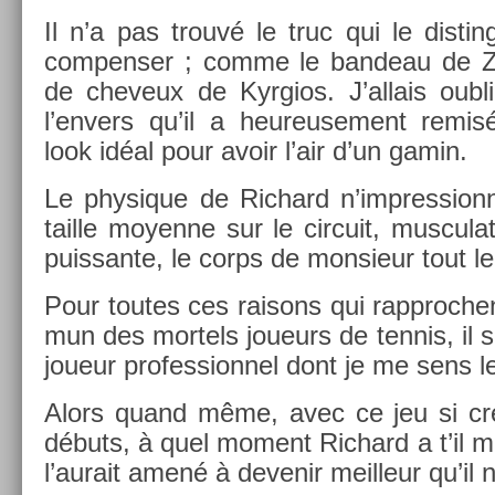
Il n’a pas trouvé le truc qui le dis­tin
com­pens­er ; comme le ban­deau de 
de cheveux de Kyr­gios. J’al­lais oub­li
l’env­ers qu’il a heureuse­ment remisé
look idéal pour avoir l’air d’un gamin.
Le physique de Ric­hard n’impres­sion
tail­le moyen­ne sur le cir­cuit, mus­cula­t
puis­sante, le corps de mon­sieur tout 
Pour toutes ces raisons qui rapproc­he
mun des mor­tels joueurs de ten­nis, il 
joueur pro­fes­sion­nel dont je me sens l
Alors quand même, avec ce jeu si créa
débuts, à quel mo­ment Ric­hard a t’il 
l’aurait amené à de­venir meil­leur qu’il 