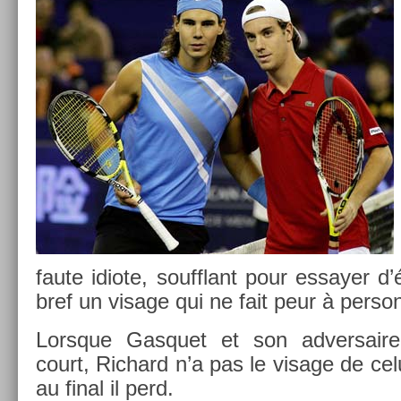
faute idiote, soufflant pour es­say­er d’
bref un visage qui ne fait peur à per­son
Lorsque Gas­quet et son ad­versaire
court, Ric­hard n’a pas le visage de celu
au final il perd.