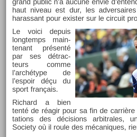
grand pub­lic n’a aucune envie d’en­tend
haut niveau est dur, les ad­versaires 
haras­sant pour ex­ist­er sur le cir­cuit pro­
Le voici de­puis
longtemps main­
tenant présenté
par ses détrac­
teurs comme
l’archétype de
l’es­poir déçu du
sport français.
Ric­hard a bien
tenté de réagir pour sa fin de carrière 
ta­tions des décis­ions ar­bitrales, u
Society où il roule des mécaniques, rien