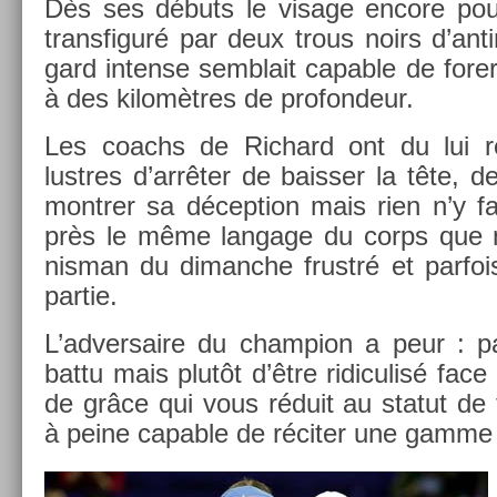
Dès ses débuts le visage en­core pou
trans­figuré par deux trous noirs d’an­ti
gard in­ten­se semblait cap­able de forer
à des kilomètres de pro­fon­deur.
Les co­achs de Ric­hard ont du lui r
lustres d’arrêter de baiss­er la tête, 
montr­er sa décep­tion mais rien n’y fa
près le même lan­gage du corps que n’
nisman du di­manche frustré et par­fo
par­tie.
L’ad­versaire du champ­ion a peur : pas
battu mais plutôt d’être ridiculisé fac
de grâce qui vous réduit au statut de 
à peine cap­able de réciter une gamme d