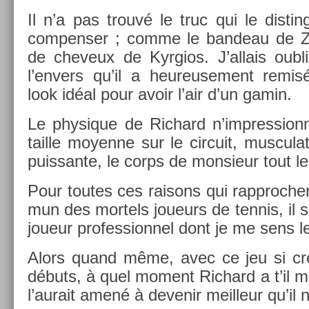
Il n’a pas trouvé le truc qui le dis­tin
com­pens­er ; comme le ban­deau de 
de cheveux de Kyr­gios. J’al­lais oub­li
l’env­ers qu’il a heureuse­ment remisé
look idéal pour avoir l’air d’un gamin.
Le physique de Ric­hard n’impres­sion
tail­le moyen­ne sur le cir­cuit, mus­cula­t
puis­sante, le corps de mon­sieur tout 
Pour toutes ces raisons qui rapproc­he
mun des mor­tels joueurs de ten­nis, il 
joueur pro­fes­sion­nel dont je me sens l
Alors quand même, avec ce jeu si créa
débuts, à quel mo­ment Ric­hard a t’il 
l’aurait amené à de­venir meil­leur qu’il 