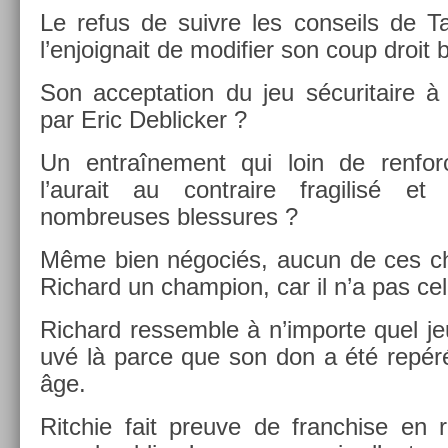
Le refus de suiv­re les con­seils de Ta
l’en­joig­nait de modifi­er son coup droit b
Son ac­cepta­tion du jeu sécuritaire à
par Eric De­blick­er ?
Un en­traî­ne­ment qui loin de re­nfo
l’aurait au contra­ire fragilisé et
nombreuses bles­sures ?
Même bien négociés, aucun de ces choi
Ric­hard un champ­ion, car il n’a pas cel
Ric­hard re­ssemble à n’im­porte quel je
uvé là parce que son don a été repéré
âge.
Ritchie fait pre­uve de franch­ise en