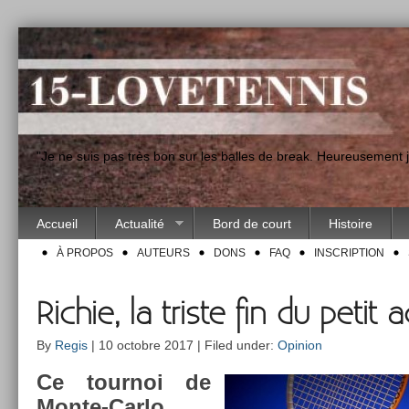
"Je ne suis pas très bon sur les balles de break. Heureusement
Accueil
Actualité
Bord de court
Histoire
À PROPOS
AUTEURS
DONS
FAQ
INSCRIPTION
Richie, la triste fin du petit 
By
Regis
| 10 octobre 2017 | Filed under:
Opinion
Ce tour­noi de
Monte-Carlo