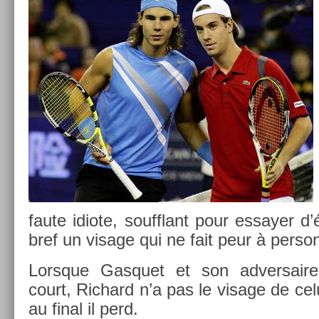
faute idiote, soufflant pour es­say­er d’
bref un visage qui ne fait peur à per­son
Lorsque Gas­quet et son ad­versaire
court, Ric­hard n’a pas le visage de celu
au final il perd.