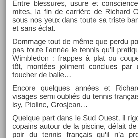
Entre bles­sures, usure et con­sci­enc
mites, la fin de carrière de Ric­hard 
sous nos yeux dans toute sa tri­ste ban
et sans éclat.
Dom­mage tout de même que perdu pour
pas toute l’année le ten­nis qu’il prat
Wimbledon : frap­pes à plat ou coupé
tôt, montées joli­ment con­clues par
touch­er de balle…
En­core quel­ques années et Ric­har
visages semi oubliés du ten­nis français
isy, Pioline, Gros­jean…
Quel­que part dans le Sud Ouest, il rig
co­pains auto­ur de la pis­cine, défait d
poir du ten­nis français qu’il n’a pro