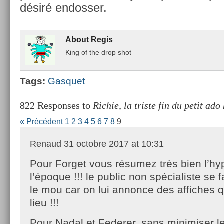
désiré end­oss­er.
About
Regis
King of the drop shot
Tags:
Gas­quet
822 Responses to
Richie, la triste fin du petit ado
« Précédent
1
2
3
4
5
6
7
8
9
Renaud
31 octobre 2017 at 10:31
Pour Forget vous résumez très bien l’hy
l’époque !!! le public non spécialiste se f
le mou car on lui annonce des affiches q
lieu !!!
Pour Nadal et Federer, sans minimiser le