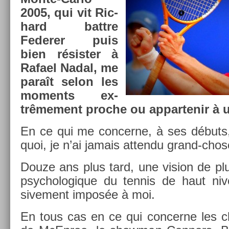
2005, qui vit Ric­
hard battre
Feder­er puis
bien résist­er à
Rafael Nadal, me
paraît selon les
mo­ments ex­
trême­ment pro­che ou ap­partenir à 
En ce qui me con­cer­ne, à ses débuts
quoi, je n’ai jamais at­tendu grand-chos
Douze ans plus tard, une vis­ion de p
psychologique du ten­nis de haut nive
sive­ment imposée à moi.
En tous cas en ce qui con­cer­ne les c