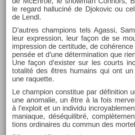
de McEn­roe, le show­man Con­nors, Bor
le re­gard hal­luciné de Djokovic ou ce
de Lendl.
D’aut­res champ­ions tels Agas­si, Sam
leur ex­press­ion, leur façon de se mou
im­press­ion de cer­titude, de cohérence 
pensée et d’une déter­mina­tion que rien 
Une façon d’exist­er sur les co­urts in
totalité des êtres humains qui ont un
une raquet­te.
Le champ­ion con­stitue par défini­tion u
une an­omalie, un être à la fois mer­ve
à l’exploit et un in­dividu in­croyab­le­m
maniaque, déséquilibré, com­plète­ment 
tions or­dinaires du com­mun des mor­tel