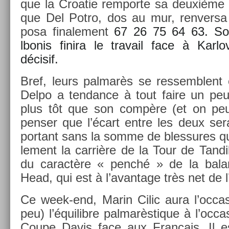
que la Croatie re­mpor­te sa deuxième
que Del Potro, dos au mur, re­nver­sa
posa fin­ale­ment
67
26
75
64
63. Son
lbonis fin­ira le travail face à Kar­
décisif.
Bref, leurs pal­marès se re­ssemblen
Delpo a ten­dance à tout faire un pe
plus tôt que son compère (et on peut
pens­er que l’écart entre les deux sera
por­tant sans la somme de bles­sures qui
le­ment la carrière de la Tour de Tan­dil).
du caractère « penché » de la balan
Head, qui est à l’avan­tage très net de l’
Ce week-end, Marin Cilic aura l’oc­cas­
peu) l’équilib­re pal­marèstique à l’oc­cas
Coupe Davis face aux Français. Il es