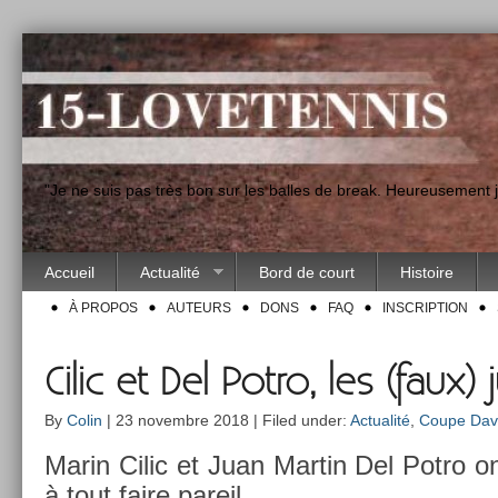
"Je ne suis pas très bon sur les balles de break. Heureusement
Accueil
Actualité
Bord de court
Histoire
À PROPOS
AUTEURS
DONS
FAQ
INSCRIPTION
Cilic et Del Potro, les (faux
By
Colin
| 23 novembre 2018 | Filed under:
Actualité
,
Coupe Dav
Marin Cilic et Juan Mar­tin Del Potro o
à tout faire pareil.