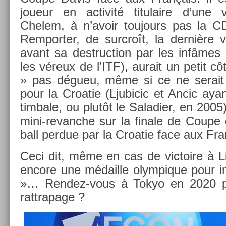
joueur en ac­tivité titulaire d’une 
Chelem, à n’avoir toujours pas la C
Re­mport­er, de sur­croît, la dernière
avant sa de­struc­tion par les infâmes
les véreux de l’ITF), aurait un petit côt
» pas dégueu, même si ce ne serait
pour la Croatie (Ljubicic et Ancic aya
tim­bale, ou plutôt le Saladi­er, en 2005
mini-revanche sur la fin­ale de Coupe
ball per­due par la Croatie face aux F
Ceci dit, même en cas de vic­toire à Lil
en­core une médail­le olym­pique pour i
»… Rendez-vous à Tokyo en 2020 po
rattrapage ?