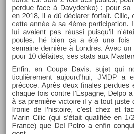
per­due face à Davyden­ko) ; pour sa 5
en 2018, il a dû déclar­er for­fait. Cilic,
cette année à sa 4ème par­ticipa­tion.
lui avaient pas réussi puis­qu’il n’éta
poules, hé bien ça a été une fois 
semaine dernière à Londres. Avec un bi
pour 10 défaites, ses stats aux Mast­er
Enfin, en Coupe Davis, sujet qui no
ticuliè­re­ment aujourd’hui, JMDP a e
précoce. Après deux fin­ales per­dues
chaque fois con­tre l’Es­pagne, Delpo a c
à sa première vic­toire il y a tout just
Ir­onie de l’his­toire, c’est chez et f
Marin Cilic (qui s’était qualifiée en 1/
Fran­ce) que Del Potro a enfin con­quis
gent.