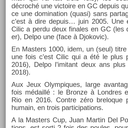
décroché une vic­toire en GC de­puis qu
ce une domina­tion (quasi) sans par­tag
c’est à dire de­puis… juin 2005. Une ét
Cilic a perdu deux fin­ales en GC (les 
er), Delpo une (face à Djokovic).
En Mast­ers 1000, idem, un (seul) titr
une fois c’est Cilic qui a été le plus 
2016), Delpo l’imitant deux ans plus 
2018).
Aux Jeux Olym­piques, large avan­ta
fois médaillé : le Bron­ze à Londres e
Rio en 2016. Con­tre zéro breloque 
humain, en trois par­ticipa­tions.
A la Mast­ers Cup, Juan Mar­tin Del Pot
tions, est sorti 2 fois des poules, pour