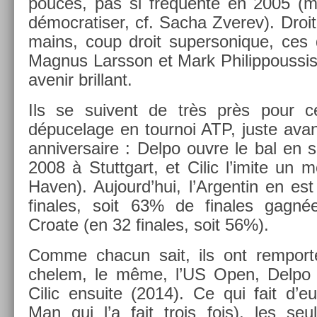
pouces, pas si fréquen­te en 2005 (m
démoc­ratis­er, cf. Sacha Zverev). Droiti
mains, coup droit super­sonique, ces di
Mag­nus Larsson et Mark Philip­pous­si
avenir bril­lant.
Ils se suivent de très près pour c
dépucelage en tour­noi ATP, juste avan
an­niver­saire : Delpo ouvre le bal en s’
2008 à Stuttgart, et Cilic l’imite un 
Haven). Aujourd’hui, l’Ar­gentin en est
fin­ales, soit 63% de fin­ales gagné
Croate (en 32 fin­ales, soit 56%).
Comme chacun sait, ils ont re­mport
chelem, le même, l’US Open, Delpo le
Cilic en­suite (2014). Ce qui fait d’
Man qui l’a fait trois fois), les seu