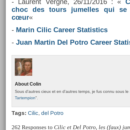
- Laurent Vergne, 26/11/2016 : «
C
choc des tours jumel­les qui se 
cœur
«
-
Marin Cilic Care­er Statis­tics
-
Juan Mar­tin Del Potro Care­er Statis
About
Colin
Sous d'aut­res cieux et en d'aut­res temps, je fus connu sous le 
Tar­temp­ion
".
Tags:
Cilic
,
del Potro
262 Responses to
Cilic et Del Potro, les (faux) j