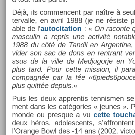
Déjà, ils com­men­cent par naître à seul
terval­le, en avril 1988 (je ne résiste p
able de l’
auto­cita­tion
: «
On racon­te q
mas­culin a re­pris une ac­tivité not­a
1988 du côté de Tan­dil en Ar­gentine, 
vider son sac de dons en re­ntrant ver
ssus de la ville de Med­jugor­je en Yo
plus tard. Pour cette mis­s­ion, il para
compagnée par la fée «6pieds6pouces
plus quittée de­puis.
«
Puis les deux appren­tis ten­nism­en se 
ment dans les cat­égo­ries « jeunes ». Pa
monde ou pre­sque a vu
cette touc­h
deux héros, adoles­cents, s’affron­ten
l’Oran­ge Bowl des -14 ans (2002, vic­to