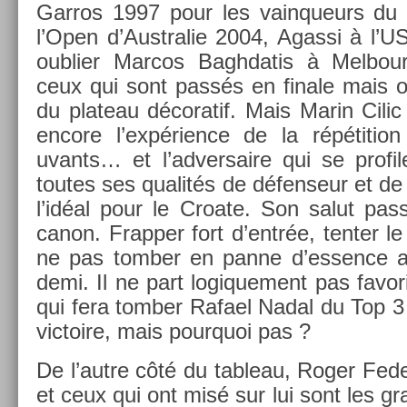
Garros 1997 pour les vain­queurs du 
l’Open d’Australie 2004, Agas­si à l’
oub­li­er Mar­cos Baghdatis à Mel­bo
ceux qui sont passés en fin­ale mais on
du plateau décoratif. Mais Marin Cilic
en­core l’expéri­ence de la répéti­ti
uvants… et l’ad­versaire qui se pro­fi
toutes ses qualités de défen­seur et de 
l’idéal pour le Croate. Son salut pas
canon. Frapp­er fort d’entrée, tent­er
ne pas tomb­er en panne d’ess­ence a
demi. Il ne part logique­ment pas favori
qui fera tomb­er Rafael Nadal du Top 3 
vic­toire, mais pour­quoi pas ?
De l’autre côté du tab­leau, Roger Feder
et ceux qui ont misé sur lui sont les g