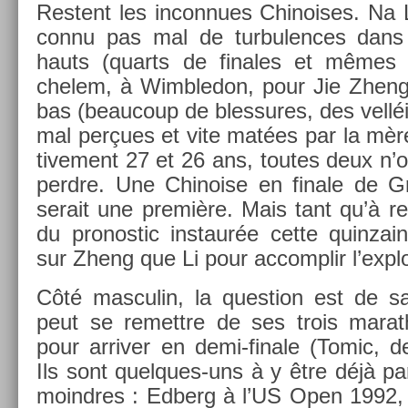
Re­stent les in­con­nues Chinoises. Na 
connu pas mal de tur­bul­ences dans 
hauts (quarts de fin­ales et mêmes 
chelem, à Wimbledon, pour Jie Zheng)
bas (be­aucoup de bles­sures, des velléi
mal perçues et vite matées par la mère 
tive­ment 27 et 26 ans, toutes deux n’
per­dre. Une Chino­ise en fin­ale de
serait une première. Mais tant qu’à re­sp
du pro­nos­tic in­staur­ée cette quin­za
sur Zheng que Li pour ac­complir l’explo
Côté mas­culin, la ques­tion est de sa
peut se re­mettre de ses trois marat
pour ar­riv­er en demi-finale (Tomic, d
Ils sont quelques-uns à y être déjà pa
moindres : Ed­berg à l’US Open 1992, 