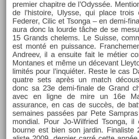
pre­mi­er chapit­re de l’Odyssée. Men­ti
de l’his­toire, Ulys­se, qui place troi
Feder­er, Cilic et Tson­ga – en demi-fin
aura donc la lour­de tâche de se mesu
15 Grands chelems. Le Suis­se, comm
est monté en puis­sance. Franche­ment
An­dreev, il a en­suite fait le métier co
Mon­tanes et même un décevant Lleyton
limités pour l’inquiéter. Reste le cas 
quat­re sets après un match décousu
donc sa 23e demi-finale de Grand ch
avec en ligne de mire un 16e Maj
assurance, en cas de succès, de batt
semaines passées par Pete Sampras 
mon­di­al. Pour Jo-Wilfried Tson­ga, il
bour­ne est bien son jar­din. Fin­alis­te
alis­te 2009, de­rni­er carré cette ann