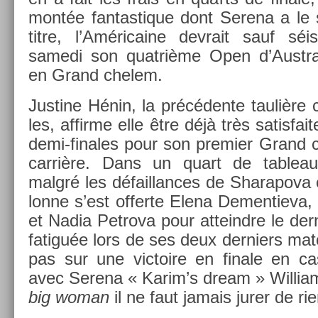
montée fan­tastique dont Serena a le s
titre, l’Américaine de­vrait sauf séi
samedi son quat­rième Open d’Austra
en Grand chelem.
Just­ine Hénin, la précédente taulière 
les, af­firme elle être déjà très satis­fai
demi-finales pour son pre­mi­er Grand
carrière. Dans un quart de tab­leau d
malgré les défail­lances de Sharapova et
lonne s’est of­fer­te Elena De­men­tiev
et Nadia Pet­rova pour at­teindre le de­r
fatiguée lors de ses deux de­rni­ers mat
pas sur une vic­toire en fin­ale en cas
avec Serena « Karim’s dream » Wil­li
big woman
il ne faut jamais jurer de rie