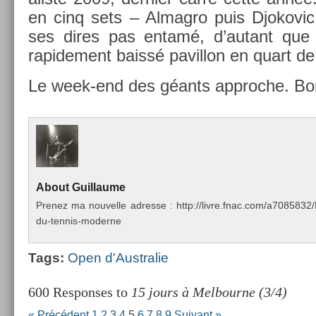
en cinq sets – Al­mag­ro puis Djokovic
ses dires pas entamé, d’autant que
rapide­ment baissé pavil­lon en quart de f
Le week-end des géants approc­he. Bo
About
Guil­laume
Pre­nez ma nouvel­le ad­resse : http://livre.fnac.com/a70858
du-tennis-moderne
Tags:
Open d'Australie
600 Responses to
15 jours à Melbourne (3/4)
« Précédent
1
2
3
4
5
6
7
8
9
Suivant »