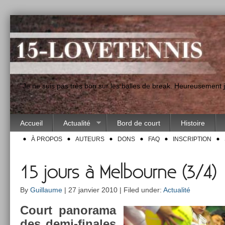
"Je ne suis pas très bon sur les balles de break. Heureusement
Accueil
Actualité
Bord de court
Histoire
À PROPOS
AUTEURS
DONS
FAQ
INSCRIPTION
15 jours à Melbourne (3/4)
By
Guillaume
| 27 janvier 2010 | Filed under:
Actualité
Court panorama
des demi-finales