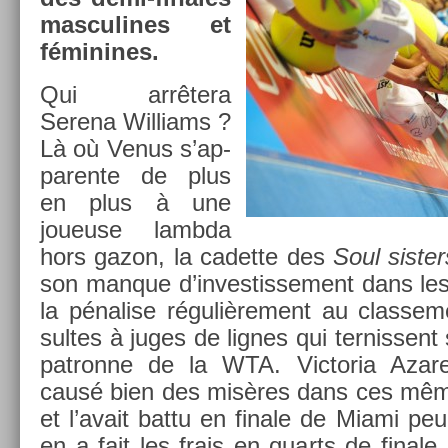
mas­culines et
féminines.
Qui arrêtera
Serena Wil­liams ?
Là où Venus s’ap­
paren­te de plus
en plus à une
joueuse lambda
hors gazon, la cadet­te des
Soul sist­er
son man­que d’in­vestis­se­ment dans les 
la pénal­ise réguliè­re­ment au clas­se­
sul­tes à juges de lig­nes qui ter­nissen
pat­ronne de la WTA. Vic­toria Azaren
causé bien des misères dans ces mêm
et l’avait battu en fin­ale de Miami p
en a fait les frais en quarts de fin­ale,