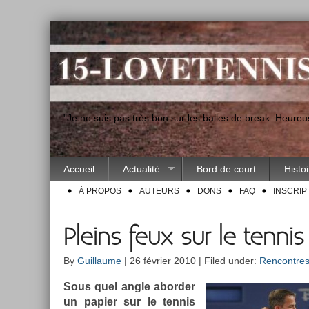
"Je ne suis pas très bon sur les balles de break. Heur
Accueil
Actualité
Bord de court
Histo
À PROPOS
AUTEURS
DONS
FAQ
INSCRIP
Pleins feux sur le tenni
By
Guillaume
| 26 février 2010 | Filed under:
Rencontre
Sous quel angle ab­ord­er
un papi­er sur le ten­nis