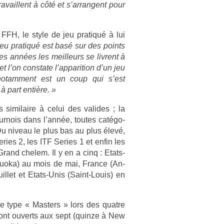
vail­lent à côté et s’ar­rangent pour
 FFH, le style de jeu pratiqué à lui
jeu pratiqué est basé sur des points
es années les meil­leurs se li­vrent à
l’on con­state l’ap­pari­tion d’un jeu
e notam­ment est un coup qui s’est
à part entière. »
rès similaire à celui des valides ; la
our­nois dans l’année, toutes cat­égo­
. Du niveau le plus bas au plus élevé,
­ries 2, les ITF Se­ries 1 et enfin les
Grand chelem. Il y en a cinq : Etats-
uoka) au mois de mai, Fran­ce (An­
il­let et Etats-Unis (Saint-Louis) en
de type « Mast­ers » lors des quat­re
sont ouverts aux sept (quin­ze à New