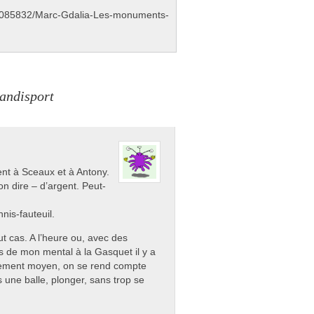
m/a7085832/Marc-Gdalia-Les-monuments-
handisport
ent à Sceaux et à Antony.
on dire – d’argent. Peut-
nis-fauteuil.
ut cas. A l’heure ou, avec des
ins de mon mental à la Gasquet il y a
chement moyen, on se rend compte
 une balle, plonger, sans trop se