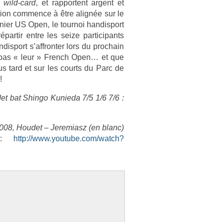
e
wild-card
, et rap­portent ar­gent et
­tion com­m­ence à être alignée sur le
ni­er US Open, le tour­noi han­dis­port
par­tir entre les seize par­ticipants
s­port s’affront­er lors du pro­chain
nt pas « leur » French Open… et que
us tard et sur les co­urts du Parc de
!
t bat Shin­go Kunieda 7/5 1/6 7/6 :
2008, Houdet – Jeremiasz (en blanc)
:
http://www.youtube.­com/watch?