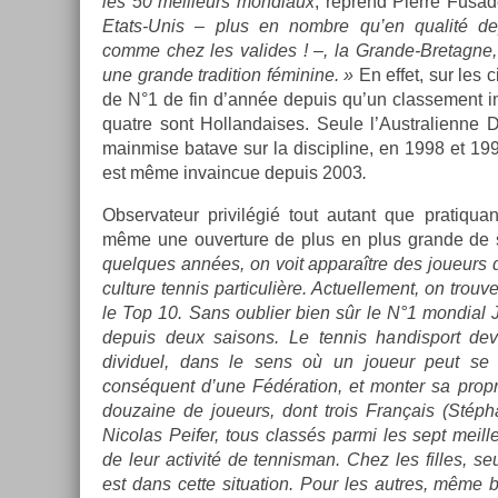
les 50 meil­leurs mon­diaux
, re­prend Pier­re Fusa
Etats-Unis – plus en nombre qu’en qualité de­p
comme chez les valides ! –, la Grande-Bretagne, 
une gran­de tradi­tion féminine. »
En effet, sur les 
de N°1 de fin d’année de­puis qu’un clas­se­ment in­
quat­re sont Hol­landaises. Seule l’Australien­ne 
mainm­ise batave sur la dis­cip­line, en 1998 et 1999.
est même in­vain­cue de­puis 2003
.
Ob­ser­vateur privilégié tout autant que pratiqua
même une ouver­ture de plus en plus gran­de de 
quel­ques années, on voit ap­paraître des joueur
cul­ture ten­nis par­ticuliè­re. Ac­tuel­le­ment, on tr
le Top 10. Sans oub­li­er bien sûr le N°1 mon­di­al
de­puis deux saisons. Le ten­nis han­dis­port de­v
dividuel, dans le sens où un joueur peut se d
conséquent d’une Fédéra­tion, et mont­er sa pro­pre 
douzaine de joueurs, dont trois Français (Stép
Nicolas Peif­er, tous classés parmi les sept meil­l
de leur ac­tivité de ten­nisman. Chez les fil­les, seu
est dans cette situa­tion. Pour les aut­res, même bie