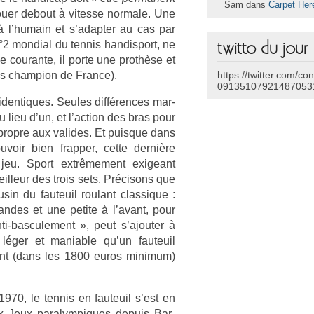
Sam dans
Carpet Her
ouer de­bout à vites­se nor­male. Une
 à l’humain et s’adapt­er au cas par
 mon­di­al du ten­nis han­dis­port, ne
twitto du jour
 co­uran­te, il porte une prothèse et
is champ­ion de Fran­ce).
https://twitter.com/co
09135107921487053
den­tiques. Seules dif­fér­ences mar­
u lieu d’un, et l’ac­tion des bras pour
 pro­pre aux valides. Et puis­que dans
ouvoir bien frapp­er, cette dernière
jeu. Sport ex­trême­ment ex­igeant
l­leur des trois sets. Précisons que
­usin du fauteuil roulant clas­sique :
an­des et une petite à l’avant, pour
nti-basculement », peut s’ajout­er à
léger et man­i­able qu’un fauteuil
­ment (dans les 1800 euros mini­mum)
970, le ten­nis en fauteuil s’est en
ux Jeux para­lym­piques de­puis Bar­