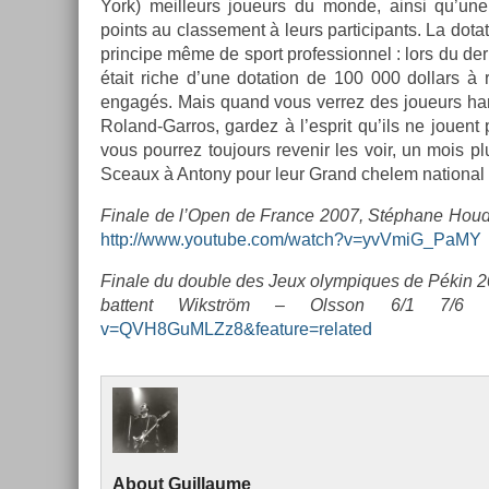
York) meil­leurs joueurs du monde, ainsi qu’un
points au clas­se­ment à leurs par­ticipants. La dota
prin­cipe même de sport pro­fes­sion­nel : lors du de­r
était riche d’une dota­tion de 100 000 dol­lars à ré
engagés. Mais quand vous ver­rez des joueurs han­di
Roland-Garros, gar­dez à l’esprit qu’ils ne joue
vous pour­rez toujours re­venir les voir, un mois pl
Sceaux à An­tony pour leur Grand chelem nation­al 
Fin­ale de l’Open de Fran­ce 2007, Stéphane Houde
http://www.youtube.­com/watch?v­=yvVmiG_PaMY
Fin­ale du doub­le des Jeux olym­piques de Pékin 
bat­tent Wikström – Olsson 6/1 7/6
v=QVH8GuMLZz8&feature=­related
About
Guil­laume