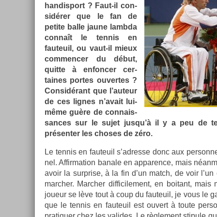
han­dis­port ? Faut-il con­
sidér­er que le fan de
petite balle jaune lambda
connaît le ten­nis en
fauteuil, ou vaut-il mieux
com­menc­er du début,
quit­te à en­fonc­er cer­
taines por­tes ouver­tes ?
Con­sidérant que l’auteur
de ces lig­nes n’avait lui-
même guère de con­nais­
sances sur le sujet jusqu’à il y a peu de t
présent­er les choses de zéro.
Le ten­nis en fauteuil s’ad­resse donc aux per­son­n
nel. Af­firma­tion banale en ap­par­ence, mais néan­
avoir la sur­pr­ise, à la fin d’un match, de voir l’
march­er. March­er dif­ficile­ment, en boitant, mais 
joueur se lève tout à coup du fauteuil, je vous le gar
que le ten­nis en fauteuil est ouvert à toute per­son
pratiqu­er chez les valides. Le règle­ment stipule q