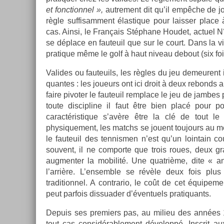
et fonction­nel »,
aut­re­ment dit qu’il empêche de j
règle suf­fisam­ment élas­tique pour laiss­er place
cas. Ainsi, le Français Stéphane Houdet, ac­tuel N°2
se déplace en fauteuil que sur le court. Dans la vie
pratique même le golf à haut niveau de­bout (six fo
Valides ou fauteuils, les règles du jeu de­meurent i
quan­tes : les joueurs ont ici droit à deux re­bonds a
faire pivot­er le fauteuil re­mplace le jeu de jam­bes
toute dis­cip­line il faut être bien placé pour p
caractéris­tique s’avère être la clé de tout le 
physique­ment, les matchs se jouent toujours au mei
le fauteuil des ten­nism­en n’est qu’un loin­tain co
souvent, il ne com­por­te que trois roues, deux gr
aug­ment­er la mobilité. Une quat­rième, dite « a
l’arrière. L’en­semble se révèle deux fois plus 
tradition­nel. A contra­rio, le coût de cet équipe
peut par­fois dis­suad­er d’éven­tuels pratiquants.
De­puis ses pre­mi­ers pas, au milieu des années 1
tout cas con­sidérab­le­ment développé. In­scrit a