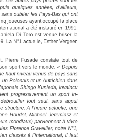
de.
Les aut­res pays phares sont les
uis quel­ques années, d’ail­leurs,
sans oub­li­er les Pays-Bas qui ont
cinq joueuses ayant occupé la place
ter­nation­al a été in­stauré en 1991,
Daniela Di Toro est venue bris­er la
 La N°1 ac­tuel­le, Esth­er Ver­ge­er,
nt, Pier­re Fusade con­state tout de
son sport vers le monde.
« De­puis
s de haut niveau venus de pays sans
ouve un Polonais et un Aut­richi­en dans
 Japonais Shin­go Kunieda, in­vain­cu
ient pro­gres­sive­ment un sport in­
ébrouill­er tout seul, sans appui
struc­ture. A l’heure ac­tuel­le, une
hane Houdet, Mic­hael Jeremiasz et
eurs mon­diaux) par­vien­nent à vivre
les Flor­ence Gravel­li­er, notre N°1,
n classés à l’in­ternation­al, il faut