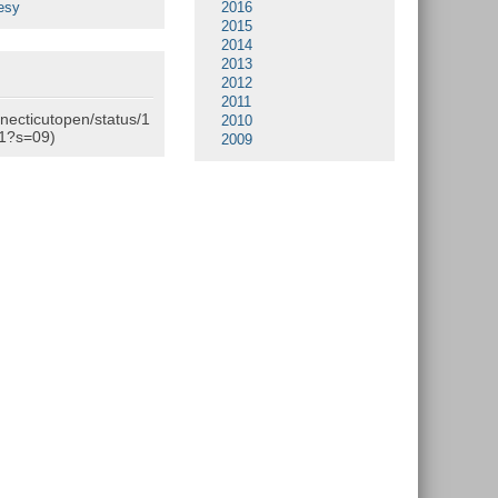
esy
2016
2015
2014
2013
2012
2011
nnecticutopen/status/1
2010
1?s=09)
2009