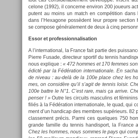
celone (1992), il con­cer­ne en­viron 200 joueurs ac­ti
putent au moins un match en com­péti­tion dans 
dans l’Hexagone possèdent leur pro­pre sec­tion ha
se com­pose générale­ment de deux à cinq per­son­n
Essor et pro­fes­sion­nalisa­tion
A l’in­ternation­al, la Fran­ce fait par­tie des puis­sa
Pier­re Fusade, di­rec­teur spor­tif du ten­nis han­dis
nous ex­plique :
« 472 hom­mes et 170 fem­mes sont 
édicté par la Fédéra­tion in­ter­nationale. En sac­h
de niveau : au-delà de la 100e place chez les ho
mes, on con­sidère qu’il s’agit de ten­nis loisir. 
100e battre le N°1. C’est rare, mais ça ar­rive. Che
pens­er ! »
Outre les cir­cuits mas­culins et féminins,
filiés à la Fédéra­tion in­ter­nationale, le quad, qui 
ment d’un han­dicap des mem­bres sup­érieurs. 82 
clas­se­ment précis. Parmi ces quel­ques 750 hom
gran­de famil­le du ten­nis han­dis­port, la Fran­c
Chez les hom­mes, nous som­mes le pays qui com­p