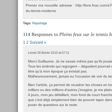
Pre­nez ma nouvel­le ad­resse : http://livre.fnac.co
du-tennis-moderne
Tags:
Re­por­tage
114 Responses to
Pleins feux sur le tennis 
1
2
Suivant »
Lionel
26 février 2010 at 07:11
Merci Guillaume. Je ne savais même pas qu’ils jouai
Tous les endroits qui regorgent – déguelent pourrait-
être qu’à mon époque ça éxistait pas.
Malheureusement, jamais eu l’occasion de voir du ten
Bien l’article, ça permet de recadrer les choses en to
milliers ou des millions d’autres j’imagine, je me pla
4 jours, mon jeu défaillant, mon fond de court fran
que c’est déjà simplement bien de pouvoir taper dans
poser de questions sur le reste.