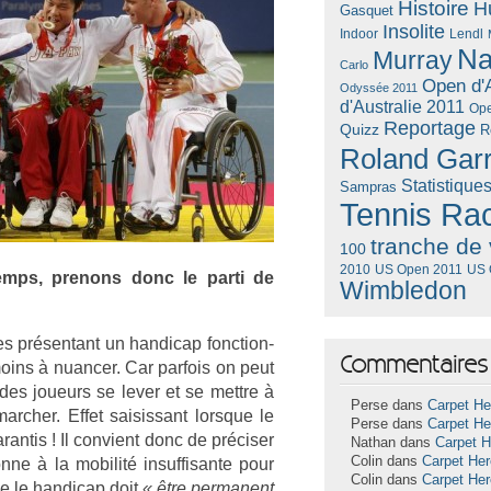
Histoire
H
Gasquet
Insolite
Lendl
Indoor
Na
Murray
Carlo
Open d'A
Odyssée 2011
d'Australie 2011
Ope
Reportage
Quizz
R
Roland Gar
Statistique
Sampras
Tennis Ra
tranche de 
100
US Open 2011
US 
2010
emps, pre­nons donc le parti de
Wimbledon
es présen­tant un han­dicap fonction­
Commentaires 
moins à nuanc­er. Car par­fois on peut
un des joueurs se lever et se mettre à
Perse dans
Carpet He
march­er. Effet saisis­sant lorsque le
Perse dans
Carpet He
an­tis ! Il con­vient donc de préciser
Nathan dans
Carpet 
Colin dans
Carpet He
­ne à la mobilité in­suf­fisan­te pour
Colin dans
Carpet He
ue le han­dicap doit
« être per­manent