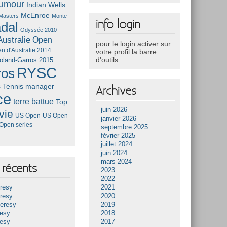
umour
Indian Wells
McEnroe
Masters
Monte-
info login
dal
Odyssée 2010
ustralie
Open
pour le login activer sur
n d'Australie 2014
votre profil la barre
d'outils
oland-Garros 2015
RYSC
ros
s
Tennis manager
Archives
ce
terre battue
Top
juin 2026
vie
US Open
US Open
janvier 2026
Open series
septembre 2025
février 2025
juillet 2024
juin 2024
mars 2024
récents
2023
2022
resy
2021
resy
2020
Heresy
2019
resy
2018
resy
2017