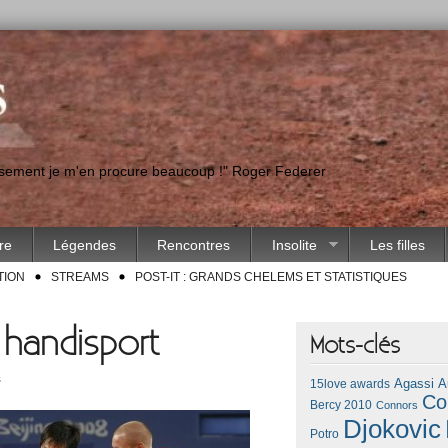
eusement je m'en procure beaucoup !" Roger Federer
ire
Légendes
Rencontres
Insolite
Les filles
TION
STREAMS
POST-IT : GRANDS CHELEMS ET STATISTIQUES
s handisport
Mots-clés
s
Agassi
A
15love awards
Co
Bercy 2010
Connors
Djokovic
Potro