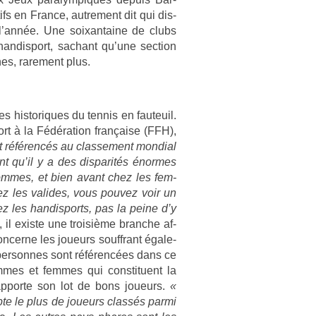
fs en Fran­ce, aut­re­ment dit qui dis­
l’année. Une soixan­taine de clubs
n­dis­port, sac­hant qu’une sec­tion
es, rare­ment plus.
nces his­toriques du ten­nis en fauteuil.
­port à la Fédéra­tion française (FFH),
référencés au clas­se­ment mon­di­al
ant qu’il y a des dis­parités énor­mes
m­mes, et bien avant chez les fem­
Chez les valides, vous pouvez voir un
z les han­dis­ports, pas la peine d’y
 il ex­is­te une troisiè­me branche af­
con­cer­ne les joueurs souffrant égale­
per­son­nes sont référencées dans ce
­mes et fem­mes qui con­stituent la
e ap­porte son lot de bons joueurs.
«
te le plus de joueurs classés parmi