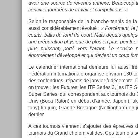
avoir une sour­ce de re­venus an­nexe. Be­aucoup tra
con­cili­er journées de travail et com­péti­tions. »
Selon le re­spons­able de la branche ten­nis de la
aussi con­sidérab­le­ment évolué :
« Forcément, le 
co­urts, bâtis du fond du court. Mais de­puis quel­qu
une prépara­tion physique de plus en plus poin­tue et 
plus puis­sant, porté vers l’avant. Le ser­vic
énormément développé et qui de­vient un coup fort 
Le calendri­er in­ter­nation­al de­meure lui aussi t
Fédéra­tion in­ter­nationale or­gan­ise en­viron 130 t
ries con­fon­dues, répar­tis de jan­vi­er à décembre
on trouve : les Fu­tures, les ITF Se­ries 3, les ITF Se
Super Se­ries, qui cor­res­pondent aux tour­nois du 
Unis (Boca Raton) en début d’année, Japon (Fuk
tony) fin juin, Grande-Bretagne (Not­tingham) en ju
de­rni­er.
A ces tour­nois vien­nent s’ajout­er des épre­uves 
tour­nois du Grand chelem valides. Ces tour­nois 