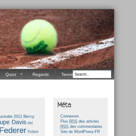
Quizz
Regards
Tennis Race
Méta
Bercy
ustralie 2012
Connexion
upe Davis
Flux
RSS
des articles
del
RSS
des commentaires
Federer
Fiction
Site de WordPress-FR