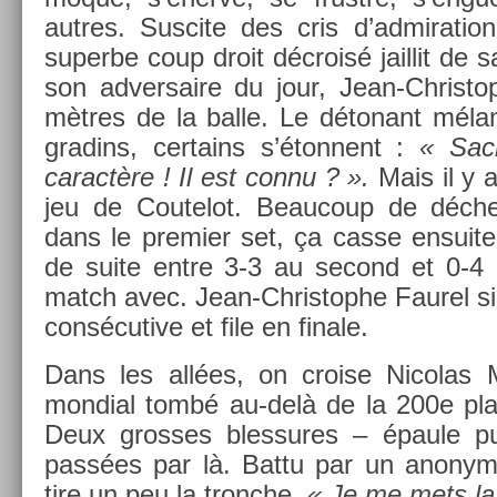
aut­res. Sus­cite des cris d’ad­mira­ti
super­be coup droit décroisé jail­lit de sa
son ad­versaire du jour, Jean-Christo
mètres de la balle. Le détonant mélan
gradins, cer­tains s’éton­nent :
« Sacr
caractère ! Il est connu ? ».
Mais il y 
jeu de Co­utelot. Be­aucoup de déch
dans le pre­mi­er set, ça casse en­suit
de suite entre 3-3 au second et 0-4 a
match avec. Jean-Christophe Faurel sig
con­sécutive et file en fin­ale.
Dans les allées, on cro­ise Nicolas M
mon­di­al tombé au-delà de la 200e pla
Deux gros­ses bles­sures – épaule pui
passées par là. Battu par un an­onyme
tire un peu la tronche.
« Je me mets la p