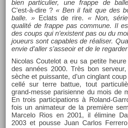
bien par­ticuli­er, une frap­pe de ball
C’est-à-dire ?
« Ben il fait que des 
balle. »
Ec­lats de rire.
« Non, série
qualité de frap­pe pas com­mune. Il est
des coups qui n’exis­tent pas ou du mo
joueurs sont cap­ables de réalis­er. Qua
envie d’aller s’as­seoir et de le re­gard­er
Nicolas Co­utelot a eu sa petite heure
des années 2000. Très bon ser­veur, 
sèche et puis­sante, d’un cinglant coup d
cellé sur terre bat­tue, tout par­ticuli
grand-messe parisien­ne du mois de ma
En trois par­ticipa­tions à Roland-Garr
fois un an­imateur de la première sem
Mar­celo Rios en 2001, il éli­mine Da
2003 et pous­se Juan Car­los Fer­rer