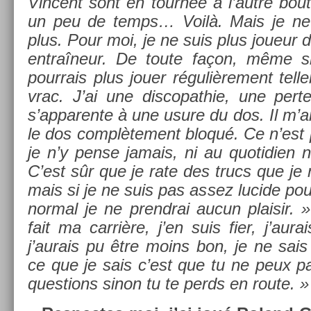
Vin­cent sont en tournée à l’autre bou
un peu de temps… Voilà. Mais je n
plus. Pour moi, je ne suis plus joueur d
entraîneur. De toute façon, même si
pour­rais plus jouer réguliè­re­ment tel­l
vrac. J’ai une dis­copat­hie, une perte
s’ap­paren­te à une usure du dos. Il m’ar
le dos com­plète­ment bloqué. Ce n’est
je n’y pense jamais, ni au quotidi­en
C’est sûr que je rate des trucs que je 
mais si je ne suis pas assez lucide pou
norm­al je ne pre­ndrai aucun plaisir. 
fait ma carrière, j’en suis fier, j’aurai
j’aurais pu être moins bon, je ne sais
ce que je sais c’est que tu ne peux p
ques­tions sinon tu te perds en route. »