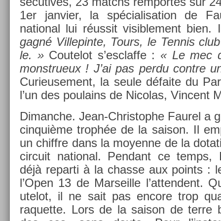
sécutives, 23 matchs re­mportés sur 24 
1er jan­vi­er, la spécialisa­tion de Fa
nation­al lui réussit visib­le­ment bien
gagné Vil­lepin­te, Tours, le Ten­nis cl
le. »
Co­utelot s’esclaf­fe :
« Le mec q
monstrueux ! J’ai pas perdu con­tre une
Curieuse­ment, la seule défaite du Par
l’un des poulains de Nicolas, Vin­cent Mil
Di­manche. Jean-Christophe Faurel a ga
cin­quiè­me trophée de la saison. Il em
un chiffre dans la moyen­ne de la dota­t
cir­cuit nation­al. Pen­dant ce temps
déjà re­par­ti à la chas­se aux points : l
l’Open 13 de Mar­seil­le l’at­tendent. 
utelot, il ne sait pas en­core trop qua
raquet­te. Lors de la saison de terre b