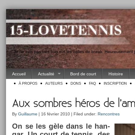
"Je ne suis pas très bon sur les balles de break. Heureusement
Accueil
Actualité
Bord de court
Histoire
À PROPOS
AUTEURS
DONS
FAQ
INSCRIPTION
Aux sombres héros de l’am
By
Guillaume
| 16 février 2010 | Filed under:
Rencontres
On se les gèle dans le han­
gar. Un court de ten­nis, des