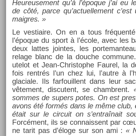
Heureuse­ment qu’à l’époque j’ai eu l
de côté, parce qu’ac­tuel­le­ment c’est
maig­res. »
Le ves­tiaire. On en a tous fréquen
l’époque du sport à l’école, avec les
deux lat­tes join­tes, les por­teman­te
relage blanc de la douc­he com­mune
utelot et Jean-Christophe Faurel, la 
fois rentrés l’un chez lui, l’autre à l’h
glaciale. Ils far­fouil­lent dans leur sac
vête­ment, dis­cutent, se chambrent.
som­mes de super­s potes. On est pre
avons été formés dans le même club, e
était sur le cir­cuit on s’entraînait s
Forcément, ils se con­nais­sent par cœ
ne tarit pas d’éloge sur son ami :
« N