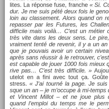
lites. La réponse fuse, franche
« Si. C
dur. Je me suis pété deux fois le genou
loin au clas­se­ment. Alors quand on re
re­pass­er par les Fu­tures, les Chal­len
dif­ficile mais voilà… C’est un métier
très vite dans les deux sens. Le pire,
vrai­ment tenté de re­venir, il y a un a
que je pouvais avoir un cer­tain niveau
après sans réussir à le retro­uv­er, c’es
est cap­able de jouer 1000 fois mieux q
rive pas… C’est très dif­ficile. »
Aujou
utelot en a fini avec tout ça. Goût
stress.
« J’ai tourné la page. Je suis
sque un an – je m’oc­cupe à mi-temps de
et Vin­cent Mil­lot – et ne joue plus 
quand l’emploi du temps me le per­m