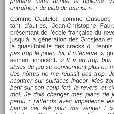
prépare cette année le diplôme d’E
entraîneur de club de ten­nis. »
Comme Co­utelot, comme Gas­quet,
tant d’aut­res, Jean-Christophe Fau
présen­tant de l’école française du re­v
jusqu’à la généra­tion des Gros­jean e
la quasi-totalité des cracks du ten­nis 
pas trop le jouer, lui, il m’énerve
», gro
se­ment in­no­cent.
« Il a un trop bon re
styles de jeu se con­vien­nent plus ou 
des nôtres ne me réussit pas trop. Je
ncontr­er sur sur­faces in­door. Mes z
bent sur son coup fort, le re­v­ers, et c
moi. Je dois chang­er mes plans de j
perdu : j’at­tends avec im­pati­ence le
bat­tue cet été pour me veng­er ! »