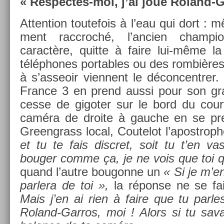
« Respectes-moi, j’ai joué Roland-G
At­ten­tion toutefois à l’eau qui dort : mêm
ment raccroché, l’an­ci­en champ­i
caractère, quit­te à faire lui-même l
téléphones port­ables ou des rombières 
à s’as­seoir vien­nent le décon­centr­
Fran­ce 3 en prend aussi pour son gra
cesse de gigot­er sur le bord du cour
caméra de droite à gauc­he en se pre
Greengrass local, Co­utelot l’apostrop­
et tu te fais dis­cret, soit tu t’en v
boug­er comme ça, je ne vois que toi q
quand l’autre bougon­ne un
« Si je m’en
par­lera de toi »,
la réponse ne se fai
Mais j’en ai rien à faire que tu par­le
Roland-Garros, moi ! Alors si tu sav