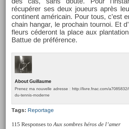
des cas, sans doute. Pour l’instan
récupérer ses deux joueurs après leur 
con­tinent américain. Pour tous, c’est e
chain han­gar, le pro­chain tour­noi. Et d
fleurs céderont la place aux plan­ta­ti
Bat­tue de préférence.
About
Guil­laume
Pre­nez ma nouvel­le ad­resse : http://livre.fnac.com/a70858
du-tennis-moderne
Tags:
Re­por­tage
115 Responses to
Aux sombres héros de l’amer