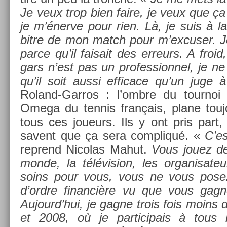
Je veux trop bien faire, je veux que ça s
je m’énerve pour rien. Là, je suis à la
bitre de mon match pour m’ex­cus­er. Je
parce qu’il faisait des er­reurs. A froi
gars n’est pas un pro­fes­sion­nel, je n
qu’il soit aussi ef­ficace qu’un juge
Roland-Garros : l’ombre du tour­noi p
Omega du ten­nis français, plane tou
tous ces joueurs. Ils y ont pris part, 
savent que ça sera com­pliqué. «
C’e
re­prend Nicolas Mahut.
Vous jouez de
monde, la télévis­ion, les or­ganisate
soins pour vous, vous ne vous posez
d’ordre fin­an­cière vu que vous gag­
Aujourd’hui, je gagne trois fois moins 
et 2008, où je par­ticipais à tous l