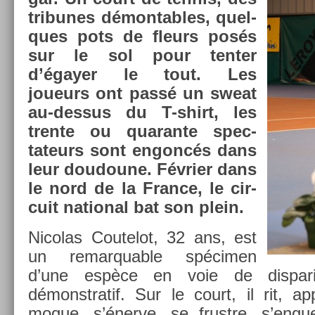
tri­bunes démont­ables, quel­
ques pots de fleurs posés
sur le sol pour tent­er
d’égayer le tout. Les
joueurs ont passé un sweat
au-dessus du T-shirt, les
tren­te ou quaran­te spec­
tateurs sont en­goncés dans
leur doudoune. Février dans
le nord de la Fran­ce, le cir­
cuit nation­al bat son plein.
Nicolas Co­utelot, 32 ans, est
un re­mar­qu­able spécimen
d’une espèce en voie de dis­pari
démonstratif. Sur le court, il rit, app
moque, s’énerve, se frustre, s’en­gue