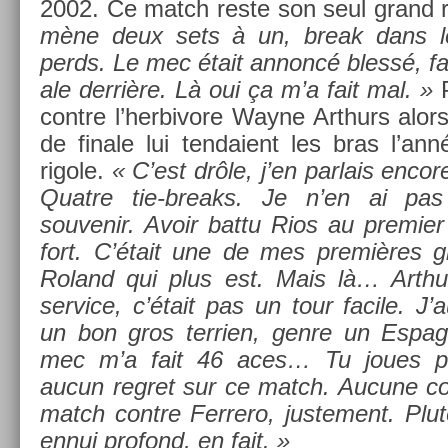
2002. Ce match reste son seul grand r
mène deux sets à un, break dans le 
perds. Le mec était an­noncé blessé, f
ale derrière. Là oui ça m’a fait mal. »
con­tre l’her­bivore Wayne Arthurs alor
de fin­ale lui ten­daient les bras l’an
rigole.
« C’est drôle, j’en par­lais en­c
Quat­re tie-breaks. Je n’en ai p
souvenir. Avoir battu Rios au pre­mi­er 
fort. C’était une de mes premières gro
Roland qui plus est. Mais là… Arthu
ser­vice, c’était pas un tour facile. J’
un bon gros ter­ri­en, genre un Es­pag
mec m’a fait 46 aces… Tu joues pas
aucun re­gret sur ce match. Aucune co
match con­tre Fer­rero, just­e­ment. Plu
ennui pro­fond, en fait. »