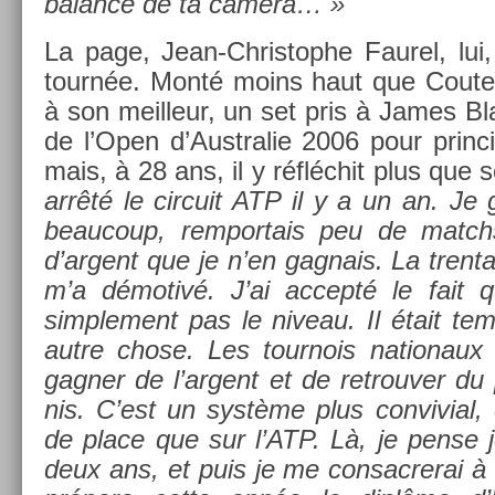
balan­ce de ta caméra… »
La page, Jean-Christophe Faurel, lui,
tournée. Monté moins haut que Co­utel
à son meil­leur, un set pris à James B
de l’Open d’Australie 2006 pour prin­cip
mais, à 28 ans, il y réfléchit plus que 
arrêté le cir­cuit ATP il y a un an. Je
be­aucoup, re­mpor­tais peu de matchs
d’ar­gent que je n’en gag­nais. La tren­t
m’a démotivé. J’ai ac­cepté le fait q
simple­ment pas le niveau. Il était t
autre chose. Les tour­nois nationaux 
gagn­er de l’ar­gent
et de retro­uv­er du
nis. C’est un système plus con­vivi­al,
de place que sur l’ATP. Là, je pense 
deux ans, et puis je me con­sac­rerai à l