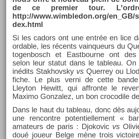
de ce pre­mi­er tour. L’or
http://www.wimbledon­.org/en_GB/s
dex.html
Si les cadors ont une entrée en lice d
ord­able, les récents vain­queurs du Qu
togen­bosch et Eas­tbour­ne ont des f
selon leur statut dans le tab­leau. On 
inédits Stak­hovsky
vs
Quer­rey ou Llod
fiche. Le plus verni de cette bande
Lleyton Hewitt, qui affron­te le re­
Maximo Gon­zalez, un bon crocodile de
Dans le haut du tab­leau, donc dès aujo
une re­ncontre poten­tiel­le­ment « b
amateurs de paris : Djokovic
vs
Olivi
doué joueur Belge mène trois vic­toi