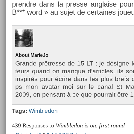
prendre dans la pre­sse an­gla­ise pour
B*** word » au sujet de cer­taines jou
About
MarieJo
Gran­de prêtres­se de 15-LT : je désigne l
teurs quand on man­que d'ar­ticles, ils so
in­spirés pour écrire dans les plus brefs d
ps mon avatar moi sur le canal St Mar­
2009, en pen­sant à ce que pour­rait être 1
Tags:
Wimbledon
439 Responses to
Wimbledon is on, first round