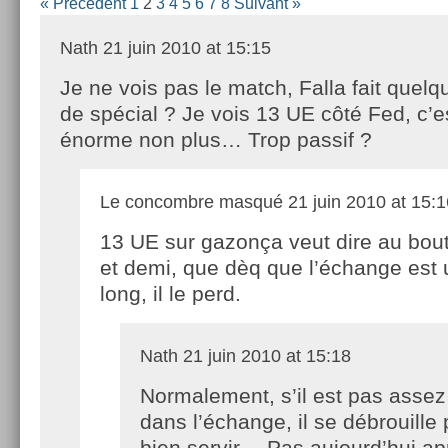
« Précédent
1
2
3
4
5
6
7
8
Suivant »
Nath
21 juin 2010 at 15:15
Je ne vois pas le match, Falla fait quel
de spécial ? Je vois 13 UE côté Fed, c’e
énorme non plus… Trop passif ?
Le concombre masqué
21 juin 2010 at 15:1
13 UE sur gazonça veut dire au bout
et demi, que dèq que l’échange est
long, il le perd.
Nath
21 juin 2010 at 15:18
Normalement, s’il est pas asse
dans l’échange, il se débrouille
bien servir… Pas aujourd’hui 