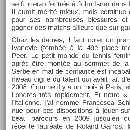
se frot­tera d’entrée à John Isner dans le 
Il aurait mérité mieux, mais con­tinue 
pour ses nombreuses bles­sures et 
gagn­er des matchs ail­leurs que sur ga
Chez les dames, il faut noter un pre­m
Ivanovic (tombée à la 49è place mon
Peer. Le petit monde du ten­nis fémin
après être montée au som­met de la hi
Serbe en mal de con­fian­ce est in­cap­ab
niveau digne du talent qui avait fait d
2008. Comme il y a un mois à Paris, elle
Londres très rapide­ment. Et notre « 
l’italien­ne, j’ai nommé Fran­cesca S
nue pour ses dis­posi­tions à jouer s
beau par­cours en 2009 jusqu’en qua
récente lauréate de Roland-Garros, lar­