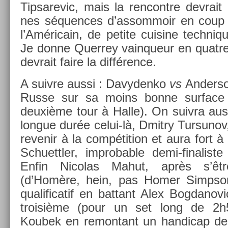
Tip­sarevic, mais la re­ncontre de­vrait
nes séqu­ences d’as­sommoir en coup d
l’Américain, de petite cuisine tech­nique
Je donne Quer­rey vain­queur en quat­re
de­vrait faire la différence.
A suiv­re aussi : Davyden­ko
vs
An­der­s
Russe sur sa moins bonne sur­face (
deuxième tour à Halle). On suiv­ra aus
lon­gue durée celui-là, Dmit­ry Tur­sunov
re­venir à la com­péti­tion et aura fort à 
Schuettl­er, im­prob­able demi-finaliste
Enfin Nicolas Mahut, après s’êtr
(d’Homère, hein, pas Homer Simpson)
qualificatif en bat­tant Alex Bog­dano
troisiè­me (pour un set long de 2h
Koubek en re­mon­tant un han­dicap de