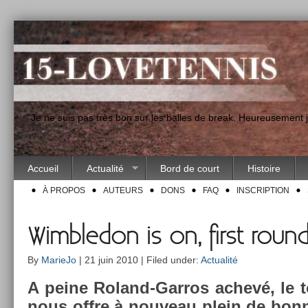
"Je ne suis pas très bon sur les balles de break. Heureusement
Accueil
Actualité
Bord de court
Histoire
À PROPOS
AUTEURS
DONS
FAQ
INSCRIPTION
Wimbledon is on, first roun
By
MarieJo
| 21 juin 2010 | Filed under:
Actualité
A peine Roland-Garros achevé, le to
nous offre à nouveau plein de bon­n