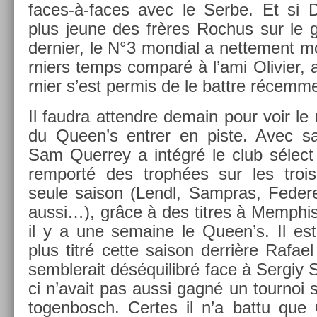
faces-à-faces avec le Serbe. Et si D
plus jeune des frères Roc­hus sur le 
de­rni­er, le N°3 mon­di­al a net­te­ment m
rni­ers temps com­paré à l’ami Olivi­er,
rni­er s’est per­mis de le battre récem­
Il faud­ra at­tendre de­main pour voir l
du Queen’s en­tr­er en piste. Avec sa v
Sam Quer­rey a intégré le club sélect
re­mporté des trophées sur les troi
seule saison (Lendl, Sampras, Feder­e
aussi…), grâce à des tit­res à Mem­phis
il y a une semaine le Queen’s. Il est
plus titré cette saison derrière Rafae
semblerait déséquilibré face à Ser­giy S
ci n’avait pas aussi gagné un tour­noi 
togen­bosch. Cer­tes il n’a battu que G