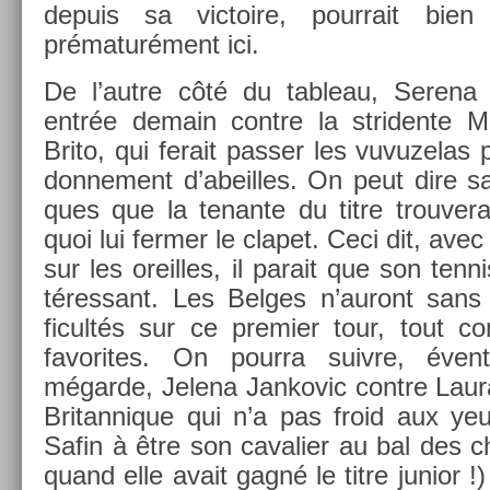
de­puis sa vic­toire, pour­rait bien 
prématurément ici.
De l’autre côté du tab­leau, Serena 
entrée de­main con­tre la striden­te Mi
Brito, qui ferait pass­er les vuvuzelas
donne­ment d’abeil­les. On peut dire sa
ques que la tenan­te du titre trouvera 
quoi lui ferm­er le clapet. Ceci dit, ave
sur les oreil­les, il para­it que son ten­n
téres­sant. Les Be­lges n’auront sans
ficultés sur ce pre­mi­er tour, tout 
favorites. On pour­ra suiv­re, éven­t
mégarde, Jelena Jan­kovic con­tre Laura
Britan­nique qui n’a pas froid aux yeux
Safin à être son cavali­er au bal des 
quand elle avait gagné le titre junior !) 