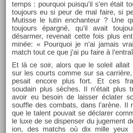
temps : pour­quoi puis­qu’il s’en était to
toujours eu si peur de mal faire, si p
Mutis­se le lutin en­chan­teur ? Une que
toujours épargné, qu’il avait toujour
désarm­er, re­venait cette fois plus en
minée: « Pour­quoi je n’ai jamais vrai
match tout ce que j’ai pu faire à l’entra
Et là ce soir, alors que le sol­eil al­lait
sur les co­urts comme sur sa carrière, ce
pesait en­core plus fort. Et ces fra
soudain plus sèches. Il n’était plus 
avoir eu be­soin de laiss­er éclat­er 
souffle des com­bats, dans l’arène. Il n
que le talent pouvait se déclar­er com
le luxe de se dis­pens­er du juge­ment 
ion, des matchs où dix mille yeux v