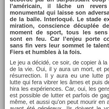
l’américain, il lâche un re­v­e
monument­al qui lais­se son ad­versa
de la balle. In­ter­loqué. Le stade e
mira­tion, con­sci­ence décuplée 
mo­ment de sport, tous les sens 
sont en feu. Car l’enjeu porte 
sans fin vers leur som­met le talen
Fiers et humbles à la fois.
Le jeu a décidé, ce soir, de co­pi­er à la pe
de la vie. Oui, il y aura un mort, et
résur­rec­tion. Il y aura eu une lutte 
lutte qui fera vibr­er les âmes et puis d
hira les ex­péri­ences. Car, oui, les gens
est pos­sible de lutt­er et par­fois de gag
même, et aussi qu’on peut mourir en a
ayant été généreux. Ils doivent le vo