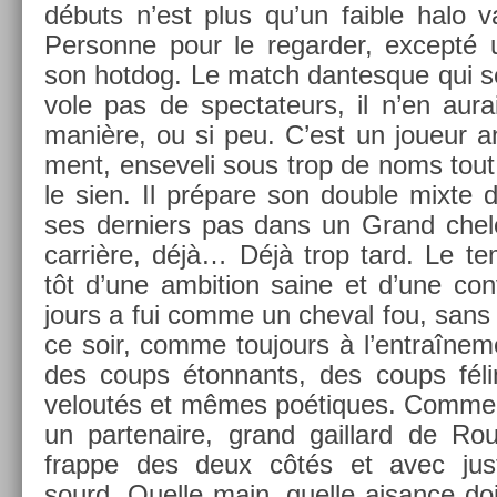
débuts n’est plus qu’un faib­le halo vac
Per­son­ne pour le re­gard­er, ex­cepté 
son hot­dog. Le match dan­tesque qui se
vole pas de spec­tateurs, il n’en aur
manière, ou si peu. C’est un joueur a
ment, en­seveli sous trop de noms tout
le sien. Il prépare son doub­le mixte 
ses de­rni­ers pas dans un Grand ch
carrière, déjà… Déjà trop tard. Le te
tôt d’une am­bi­tion saine et d’une con­
jours a fui comme un chev­al fou, sans p
ce soir, comme toujours à l’entraî­ne­m
des coups éton­nants, des coups félins
veloutés et mêmes poé­tiques. Comme à
un par­tenaire, grand gail­lard de Ro
frap­pe des deux côtés et avec jus
sourd. Quel­le main, quel­le aisan­ce do