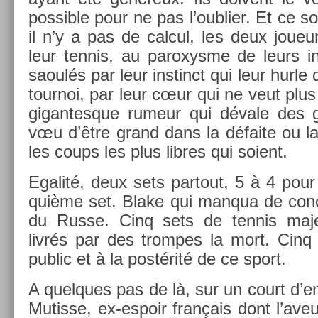
pos­sible pour ne pas l’oub­li­er. Et ce so
il n’y a pas de cal­cul, les deux joue
leur ten­nis, au paroxys­me de leurs in­
saoulés par leur in­stinct qui leur hurle 
tour­noi, par leur cœur qui ne veut plus
gigan­tesque rumeur qui dévale des g
vœu d’être grand dans la défaite ou la vi
les coups les plus li­bres qui soient.
Egalité, deux sets par­tout, 5 à 4 pour
quiè­me set. Blake qui man­qua de con­c
du Russe. Cinq sets de ten­nis maje
livrés par des trom­pes la mort. Cinq 
pub­lic et à la postérité de ce sport.
A quel­ques pas de là, sur un court d’en
Mutis­se, ex-espoir français dont l’ave