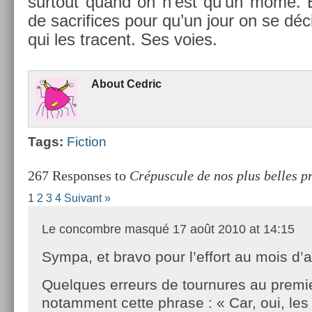
sur­tout quand on n’est qu’un môme. E
de sac­rifices pour qu’un jour on se dé
qui les tra­cent. Ses voies.
About
Ced­ric
Tags:
Fic­tion
267 Responses to
Crépuscule de nos plus belles p
1
2
3
4
Suivant »
Le concombre masqué
17 août 2010 at 14:15
Sympa, et bravo pour l’effort au mois d’a
Quelques erreurs de tournures au premi
notamment cette phrase : « Car, oui, les