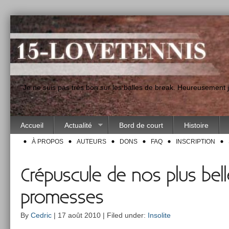
"Je ne suis pas très bon sur les balles de break. Heureusement
Accueil
Actualité
Bord de court
Histoire
À PROPOS
AUTEURS
DONS
FAQ
INSCRIPTION
Crépuscule de nos plus bell
promesses
By
Cedric
| 17 août 2010 | Filed under:
Insolite