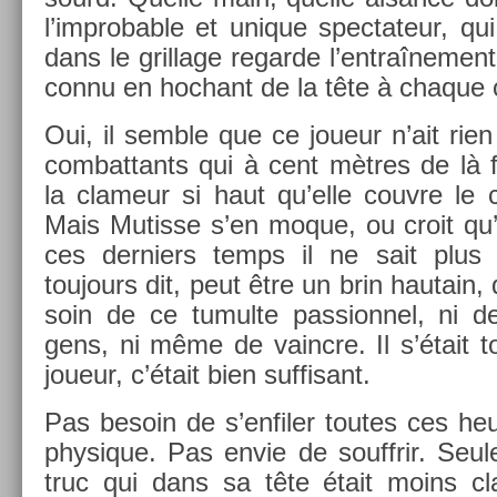
l’improb­able et uni­que spec­tateur, qu
dans le gril­lage re­gar­de l’entraî­ne­me
con­nu en hoc­hant de la tête à chaque c
Oui, il semble que ce joueur n’ait rien
com­bat­tants qui à cent mètres de là f
la clameur si haut qu’elle co­uv­re le
Mais Mutis­se s’en moque, ou croit qu
ces de­rni­ers temps il ne sait plus 
toujours dit, peut être un brin hautain, 
soin de ce tumul­te pas­sion­nel, ni d
gens, ni même de vaincre. Il s’était t
joueur, c’était bien suf­fisant.
Pas be­soin de s’en­fil­er toutes ces heu
physique. Pas envie de souffrir. Seule
truc qui dans sa tête était moins cla