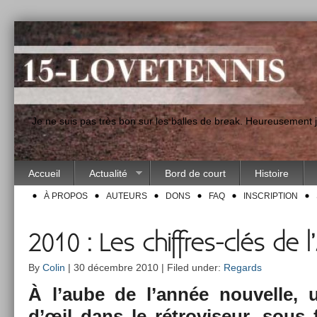
"Je ne suis pas très bon sur les balles de break. Heureusement
Accueil
Actualité
Bord de court
Histoire
À PROPOS
AUTEURS
DONS
FAQ
INSCRIPTION
2010 : Les chiffres-clés de l
By
Colin
| 30 décembre 2010 | Filed under:
Regards
À l’aube de l’année nouvel­le, u
d’œil dans le rétroviseur, sous 