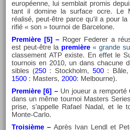
européenne, lui semblait pro­mis de­pu
tant il domine la sur­face ocre. Le M
réalisé, peut-être parce qu’il a pour la
rifié « son » tour­noi de Bar­celone.
Première [5] –
Roger Feder­er a réu
est peut-être la
première
« gran­de su
clas­se­ment ATP ex­is­te. En effet le 
tour­nois en 2010, un dans chacune de
sibles (
250
: Stockholm,
500
: Bâle
1500
: Mast­ers,
2000
: Mel­bour­ne).
Première [6] –
Un joueur a re­mporté
dans un même tour­noi Mast­ers Se­ries
pr­ise, s’ap­pelle Rafael Nadal, et le t
Monte-Carlo.
Troisiè­me –
Après Ivan Lendl et Pe