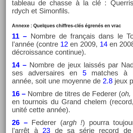
tab­leau de chas­se à la clé : Quer­risn
rdych et Simon­fils.
An­nexe : Quel­ques chiffres-clés égrenés en vrac
11 –
Nombre de français dans le To
l’année (con­tre
12
en 2009,
14
en 200
décrois­sance con­tinue).
14
–
Nombre de jeux laissés par Nad
ses ad­versaires en
5
matches à M
année, soit une moyen­ne de
2.8
jeux p
16 –
Nombre de tit­res de Feder­er (
oh,
en tour­nois du Grand chelem (re­cord
unité cette année).
26 –
Feder­er (
argh !
) pour­ra toujou
l’arrêt à
23
de sa série re­cord de