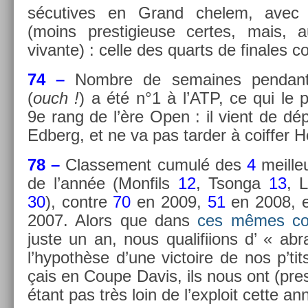
sécutives en Grand chelem, avec 
(moins pre­stigieuse cer­tes, mais, 
vivan­te) : celle des quarts de fin­ales co
74 –
Nombre de semaines pen­dant l
(
ouch !
) a été n°1 à l’ATP, ce qui le 
9e rang de l’ère Open : il vient de dépa
Ed­berg, et ne va pas tard­er à co­iff­er H
78 –
Clas­se­ment cumulé des
4
meil­le
de l’année (Mon­fils
12
, Tson­ga
13
, 
30
), con­tre
70
en 2009,
51
en 2008, 
2007. Alors que dans
ces mêmes col
juste un an, nous qualifi­ions d’ « ab­
l’hypothèse d’une vic­toire de nos p’ti
çais en Coupe Davis, ils nous ont (pre­s
étant pas très loin de l’exploit cette an