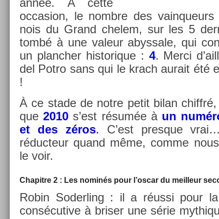
année. À cette
oc­cas­ion, le nombre des vain­queurs 
nois du Grand chelem, sur les 5 der
tombé à une valeur ab­ys­sale, qui con
un planch­er his­torique :
4
. Merci d’ail
del Potro sans qui le krach aurait été 
!
À ce stade de notre petit bilan chiffré, 
que
2010
s’est résumée à
un numér
et des zéros
.
C’est pre­sque vrai
réduc­teur quand même, comme nous a
le voir.
Chapit­re 2 : Les nominés pour l’oscar du meil­leur se
Robin Soderl­ing : il a réussi pour l
con­sécutive à bris­er une série myt­hi