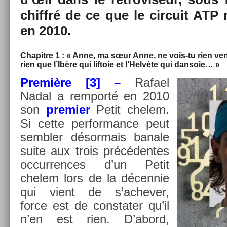
chiffré de ce que le cir­cuit ATP 
en 2010.
Chapit­re 1 : « Anne, ma sœur Anne, ne vois-tu rien veni
rien que l’Ibère qui li­ftoie et l’Helvète qui dan­soie… »
Première [3] –
Rafael
Nadal a re­mporté en 2010
son
pre­mi­er
Petit chelem.
Si cette per­for­mance peut
sembl­er désor­mais banale
suite aux trois précéden­tes
oc­curr­ences d’un Petit
chelem lors de la décen­nie
qui vient de s’ac­hev­er,
force est de con­stat­er qu’il
n’en est rien. D’abord,