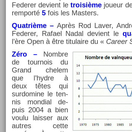
Feder­er de­vient le
troisiè­me
joueur de
re­mporté
5
fois les Mast­ers.
Quat­rième –
Après Rod Laver, Andr
Feder­er, Rafael Nadal de­vient le
qu
l’ère Open à être titulaire du «
Care­er
Zéro
–
Nombre
de tour­nois du
Grand chelem
que l’hydre à
deux têtes qui
sur­domine le ten­
nis mon­di­al de­
puis 2004 a bien
voulu laiss­er aux
aut­res cette