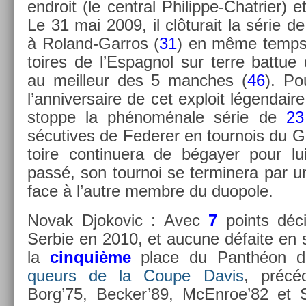
end­roit (le centr­al Philippe-Chatrier)
Le 31 mai 2009, il clôturait la série de
à Roland-Garros (
31
) en même temps 
toires de l’Es­pagnol sur terre bat­t
au meil­leur des 5 man­ches (
46
). Po
l’an­niver­saire de cet ex­ploit légen­dair
stop­pe la phénoménale série de
2
sécutives de Feder­er en tour­nois du G
toire con­tinuera de bégayer pour l
passé, son tour­noi se ter­minera par un
face à l’autre mem­bre du duopole.
Novak Djokovic : Avec
7
points déci
Ser­bie en 2010, et aucune défaite en s
la
cin­quiè­me
place du Panthéon 
queurs de la Coupe Davis
, précé
Borg’75, Be­cker’89, McEn­roe’82 et S