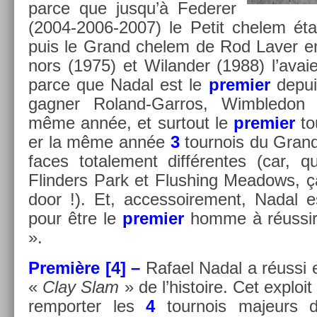
parce que jusqu’à Feder­er
(2004-2006-2007) le Petit chelem était 
puis le Grand chelem de Rod Laver e
nors (1975) et Wiland­er (1988) l’avaie
parce que Nadal est le
pre­mi­er
de­pu
gagn­er Roland-Garros, Wimbledon
même année, et sur­tout le
pre­mi­er
to
er la même année
3
tour­nois du Gra
faces totale­ment dif­féren­tes (car, 
Flind­ers Park et Flush­ing Meadows, ç
door !). Et, ac­cessoire­ment, Nadal e
pour être le
pre­mi­er
homme à réussir
».
Première [4] –
Rafael Nadal a réussi
«
Clay Slam
» de l’his­toire. Cet ex­ploit 
re­mport­er les
4
tour­nois majeurs d