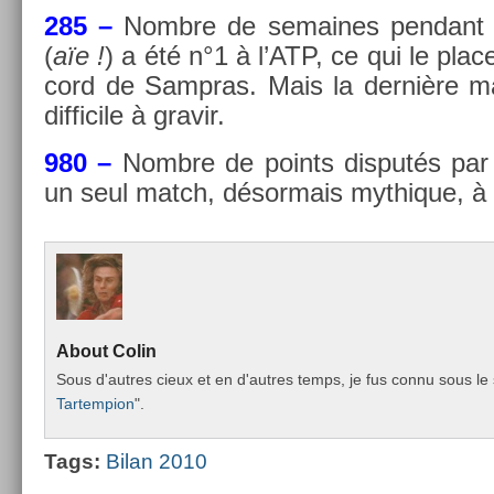
285 –
Nombre de semaines pen­dant le
(
aïe !
) a été n°1 à l’ATP, ce qui le plac
cord de Sampras. Mais la dernière mar
dif­ficile à gravir.
980 –
Nombre de points dis­putés par
un seul match, désor­mais myt­hique, 
About
Colin
Sous d'aut­res cieux et en d'aut­res temps, je fus connu sous le 
Tar­temp­ion
".
Tags:
Bilan 2010