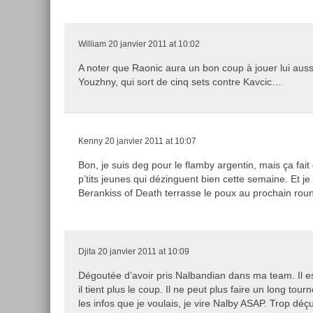
William
20 janvier 2011 at 10:02
A noter que Raonic aura un bon coup à jouer lui auss
Youzhny, qui sort de cinq sets contre Kavcic…
Kenny
20 janvier 2011 at 10:07
Bon, je suis deg pour le flamby argentin, mais ça fait
p’tits jeunes qui dézinguent bien cette semaine. Et je
Berankiss of Death terrasse le poux au prochain roun
Djita
20 janvier 2011 at 10:09
Dégoutée d’avoir pris Nalbandian dans ma team. Il e
il tient plus le coup. Il ne peut plus faire un long to
les infos que je voulais, je vire Nalby ASAP. Trop déç