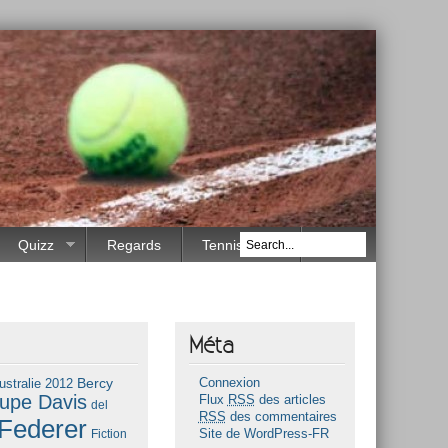
Quizz
Regards
Tennis Race
Méta
Bercy
ustralie 2012
Connexion
upe Davis
Flux
RSS
des articles
del
RSS
des commentaires
Federer
Fiction
Site de WordPress-FR