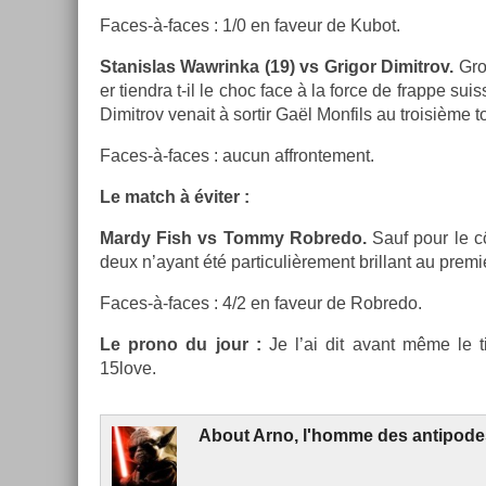
Faces-à-faces : 1/0 en faveur de Kubot.
Stanis­las Waw­rinka (19) vs Grigor Di­mit­rov.
Gros
er tiendra t-il le choc face à la force de frap­pe suis
Di­mit­rov venait à sor­tir Gaël Mon­fils au troisiè­me t
Faces-à-faces : aucun affron­te­ment.
Le match à éviter :
Mardy Fish vs Tommy Rob­redo.
Sauf pour le c
deux n’ayant été par­ticuliè­re­ment bril­lant au pre­mi­
Faces-à-faces : 4/2 en faveur de Rob­redo.
Le prono du jour :
Je l’ai dit avant même le ti
15love.
About
Arno, l'homme des anti­pod