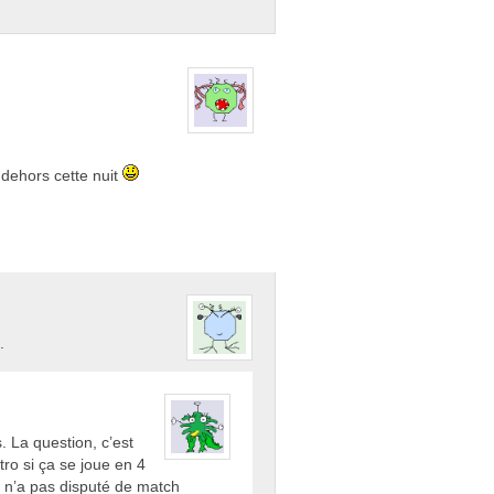
 dehors cette nuit
.
s. La question, c’est
o si ça se joue en 4
l n’a pas disputé de match