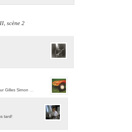
I, scène 2
 sur Gilles Simon …
s tard!