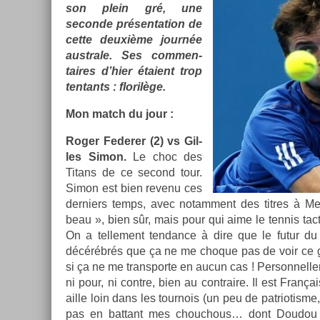
son plein gré, une
secon­de présen­ta­tion de
cette deuxième journée
australe. Ses com­men­
taires d’hier étaient trop
ten­tants : florilège.
Mon match du jour :
Roger Feder­er (2) vs Gil­
les Simon.
Le choc des
Titans de ce second tour.
Simon est bien re­venu ces
de­rni­ers temps, avec notam­ment des tit­res à M
beau », bien sûr, mais pour qui aime le ten­nis tac­
On a tel­le­ment ten­dance à dire que le futur du 
décérébrés que ça ne me choque pas de voir ce 
si ça ne me trans­por­te en aucun cas ! Per­son­nelle­m
ni pour, ni con­tre, bien au contra­ire. Il est Fra
aille loin dans les tour­nois (un peu de pat­riotis­me, 
pas en bat­tant mes chouch­ous… dont Doudou 