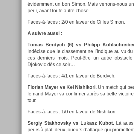
évidem­ment un bon Simon. Mais verrons-nous un b
peur, avant toute autre chose…
Faces-à-faces : 2/0 en faveur de Gil­les Simon.
A suiv­re aussi :
Tomas Be­rdych (6) vs Philipp Kohlschreib­er
indécise que le clas­se­ment ne l’in­dique au vu d
ces de­rni­ers mois. Peut-être un autre ob­stac
Djokovic dès ce soir…
Faces-à-faces : 4/1 en faveur de Be­rdych.
Florian Mayer vs Kei Nis­hikori.
Un match qui peut
lemand Mayer va con­firm­er après sa belle vic­toir
tour.
Faces-à-faces : 1/0 en faveur de Nis­hikori.
Ser­giy Stak­hovsky vs Lukasz Kubot.
Là aussi
peurs à plat, deux joueurs d’at­taque qui pro­met­ten