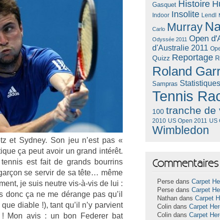
Histoire
H
Gasquet
Insolite
Lendl
Indoor
Na
Murray
Carlo
Open d'A
Odyssée 2011
d'Australie 2011
Ope
Reportage
Quizz
R
Roland Gar
Statistique
Sampras
Tennis Ra
tranche de 
100
US Open 2011
US 
2010
Wimbledon
etz et Syd­ney. Son jeu n’est pas «
tique ça peut avoir un grand intérêt.
Commentaires 
ten­nis est fait de grands bour­rins
garçon se ser­vir de sa tête… même
Perse dans
Carpet He
ent, je suis neut­re vis-à-vis de lui :
Perse dans
Carpet He
nçais donc ça ne me dérange pas qu’il
Nathan dans
Carpet 
que di­able !), tant qu’il n’y par­vient
Colin dans
Carpet He
! Mon avis : un bon Feder­er bat
Colin dans
Carpet He