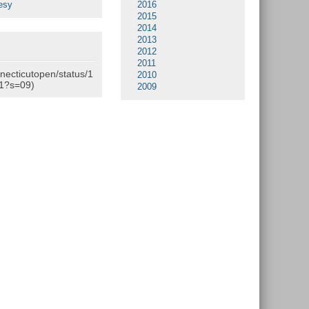
esy
2016
2015
2014
2013
2012
2011
nnecticutopen/status/1
2010
1?s=09)
2009