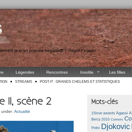
eusement je m'en procure beaucoup !" Roger Federer
ire
Légendes
Rencontres
Insolite
Les filles
TION
STREAMS
POST-IT : GRANDS CHELEMS ET STATISTIQUES
 II, scène 2
Mots-clés
d under:
Actualité
Agassi
A
15love awards
Co
Bercy 2010
Connors
Djokovic
Potro