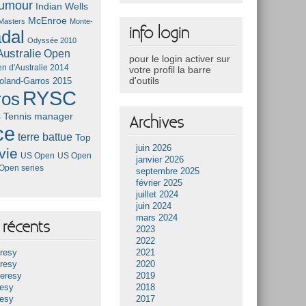
umour
Indian Wells
McEnroe
Masters
Monte-
info login
dal
Odyssée 2010
ustralie
Open
pour le login activer sur
n d'Australie 2014
votre profil la barre
d'outils
oland-Garros 2015
RYSC
ros
s
Tennis manager
Archives
ce
terre battue
Top
juin 2026
vie
US Open
US Open
janvier 2026
Open series
septembre 2025
février 2025
juillet 2024
juin 2024
mars 2024
récents
2023
2022
resy
2021
resy
2020
Heresy
2019
resy
2018
resy
2017