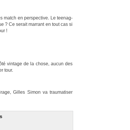
 match en per­spec­tive. Le teenag­
­se ? Ce serait mar­rant en tout cas si
our !
ôté vin­tage de la chose, aucun des
er tour.
rage, Gil­les Simon va traumatis­er
es