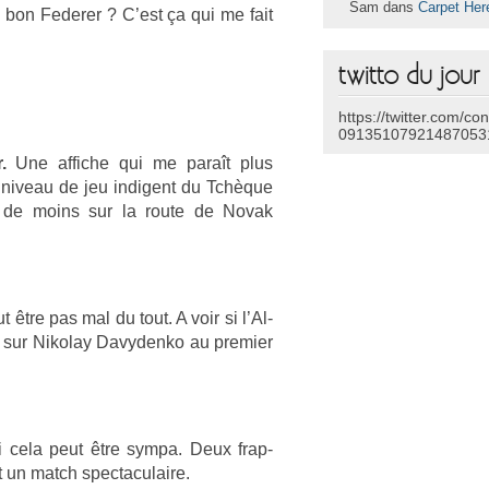
Sam dans
Carpet Her
on Feder­er ? C’est ça qui me fait
twitto du jour
https://twitter.com/co
09135107921487053
.
Une af­fiche qui me paraît plus
u niveau de jeu in­digent du Tchèque
­le de moins sur la route de Novak
 être pas mal du tout. A voir si l’Al­
e sur Nikolay Davyden­ko au pre­mi­er
 cela peut être sympa. Deux frap­
t un match spec­taculaire.