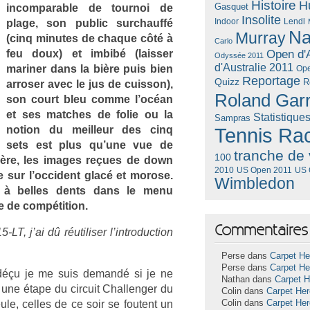
Histoire
H
Gasquet
in­com­par­able de tour­noi de
Insolite
Lendl
plage, son pub­lic sur­chauffé
Indoor
Na
Murray
(cinq minutes de chaque côté à
Carlo
feu doux) et imbibé (laiss­er
Open d'A
Odyssée 2011
d'Australie 2011
marin­er dans la bière puis bien
Ope
Reportage
Quizz
R
ar­ros­er avec le jus de cuis­son),
Roland Gar
son court bleu comme l’océan
et ses matches de folie ou la
Statistique
Sampras
no­tion du meil­leur des cinq
Tennis Ra
sets est plus qu’une vue de
tranche de 
100
opère, les im­ages reçues de down
US Open 2011
US 
2010
e sur l’oc­cident glacé et morose.
Wimbledon
 à be­lles dents dans le menu
 de com­péti­tion.
Commentaires 
LT, j’ai dû réutilis­er l’introduc­tion
Perse dans
Carpet He
Perse dans
Carpet He
 déçu je me suis de­mandé si je ne
Nathan dans
Carpet 
 une étape du cir­cuit Chal­leng­er du
Colin dans
Carpet He
le, cel­les de ce soir se foutent un
Colin dans
Carpet He