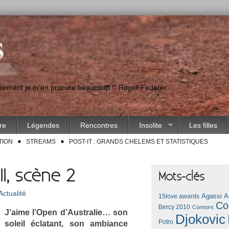
eusement je m'en procure beaucoup !" Roger Federer
ire
Légendes
Rencontres
Insolite
Les filles
TION
STREAMS
POST-IT : GRANDS CHELEMS ET STATISTIQUES
II, scène 2
Mots-clés
Actualité
Agassi
A
15love awards
Co
Bercy 2010
Connors
J’aime l’Open d’Australie… son
Djokovic
Potro
sol­eil éclatant, son am­bian­ce