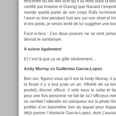
re­ncontre du fait des 8cm qu’il lui rend sous la tois
cer­tifié par An­toine et Duong) que Nanard l’em­port
man­de quel­le par­tie de son corps Rafa in­crimine
l’avoir vu tirer pen­dant huit ans sur son short et hi
et les pieds, je serais tenté de lui suggérer une b
Face-à-face : Ces deux joueurs ne se sont jamais
de­vrait le sanib­roy­er.
A suiv­re égale­ment
Et c’est là que ça se gâte sévère­ment…
Andy Mur­ray vs Guil­lermo Garcia-Lopez.
Ben oui, figurez-vous qu’il est là Andy Mur­ray, il par
la fin­ale il y a tout juste un an. Af­fublé de sa 
poulet), dis­cret, effacé, il vole sous le radar et
pour une fois per­son­ne ne fait de lui l’of­ficieux me
ne semble l’at­tendre en vain­queur sur la photo fin­i
pro­fit­er d’un baromètre loin du taquet pour frap
déjà pass­er l’obstac­le Garcia-Lopez, dont j’aura