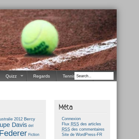
Quizz
Regards
Tennis Race
Méta
Bercy
ustralie 2012
Connexion
upe Davis
Flux
RSS
des articles
del
RSS
des commentaires
Federer
Fiction
Site de WordPress-FR