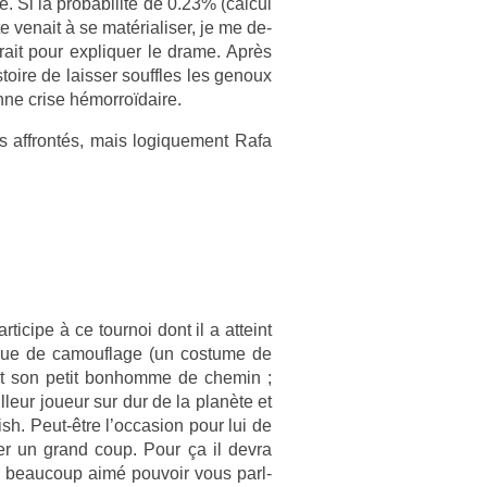
e. Si la pro­babilité de 0.23% (cal­cul
e venait à se matérialis­er, je me de­
rait pour ex­pliqu­er le drame. Après
s­toire de laiss­er souffles les genoux
onne crise hémorroïdaire.
 affrontés, mais logique­ment Rafa
­ticipe à ce tour­noi dont il a at­teint
tenue de camouf­lage (un co­stume de
 fait son petit bon­homme de chemin ;
il­leur joueur sur dur de la planète et
sh. Peut-être l’oc­cas­ion pour lui de
p­er un grand coup. Pour ça il devra
is be­aucoup aimé pouvoir vous parl­