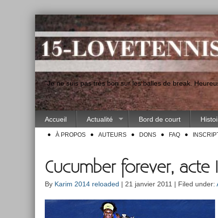
"Je ne suis pas très bon sur les balles de break. Heur
Accueil
Actualité
Bord de court
Histo
À PROPOS
AUTEURS
DONS
FAQ
INSCRIP
Cucumber forever, acte I
By
Karim 2014 reloaded
| 21 janvier 2011 | Filed under: