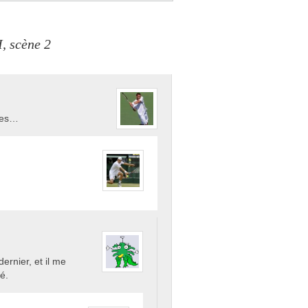
I, scène 2
stes…
dernier, et il me
é.