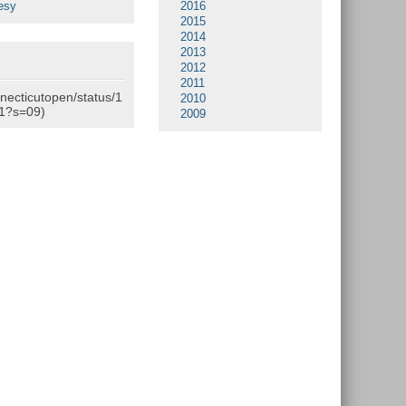
esy
2016
2015
2014
2013
2012
2011
nnecticutopen/status/1
2010
1?s=09)
2009