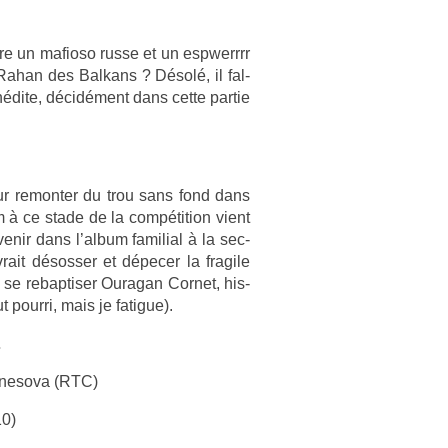
entre un mafioso russe et un espwerrrr
ahan des Bal­kans ? Désolé, il fal­
inédite, décidément dans cette par­tie
r re­mont­er du trou sans fond dans
 à ce stade de la com­péti­tion vient
enir dans l’album famili­al à la sec­
e­vrait désoss­er et dépecer la fragile
se re­bap­tis­er Ouragan Cor­net, his­
t pour­ri, mais je fatigue).
…
e­nesova (RTC)
10)