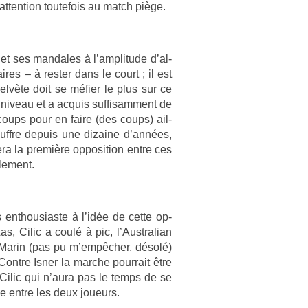
 at­ten­tion toutefois au match piège.
et ses man­dales à l’amplitude d’al­
es – à re­st­er dans le court ; il est
elvète doit se méfier le plus sur ce
 niveau et a ac­quis suf­fisam­ment de
coups pour en faire (des coups) ail­
ffre de­puis une di­zaine d’années,
era la première op­posi­tion entre ces
le­ment.
s en­thousias­te à l’idée de cette op­
as, Cilic a coulé à pic, l’Australian
e Marin (pas pu m’empêcher, désolé)
. Con­tre Isner la marche pour­rait être
 Cilic qui n’aura pas le temps de se
ée entre les deux joueurs.