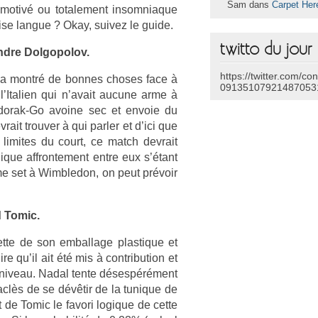
Sam dans
Carpet Her
 motivé ou totale­ment in­som­niaque
­ise lan­gue ? Okay, suivez le guide.
twitto du jour
ndre Dol­gopolov.
https://twitter.com/co
Jo a montré de bon­nes choses face à
09135107921487053
 l’Itali­en qui n’avait aucune arme à
oldorak-Go avoine sec et en­voie du
rait trouv­er à qui parl­er et d’ici que
 li­mites du court, ce match de­vrait
­que affron­te­ment entre eux s’étant
­me set à Wimbledon, on peut prévoir
d Tomic.
t­te de son em­bal­lage plas­tique et
 qu’il ait été mis à con­tribu­tion et
able niveau. Nadal tente désespérément
aclès de se dévêtir de la tunique de
t de Tomic le favori logique de cette