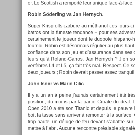
er. Le Scot­tish a re­mporté leur uni­que face-à-face,
Robin Söderl­ing vs Jan Her­nych.
Super Krisprolls car­bure au méthanol ces jours-ci 
batros ont la funes­te ten­dance – pour ses ad­versair
cer­taine­ment le joueur dont le duopole hispano-h
tour­noi. Robin est désor­mais réguli­er au plus haut
con­fian­ce dans son jeu et d’as­suran­ce dans ses 
leurs qu’à Roland-Garros. Jan Her­nych ? J’en sou
vertèbres L4 et L5, ça fait très mal. Re­spect. Ce s
deux joueurs ; Robin de­vrait pass­er assez tran­quil­
John Isner vs Marin Cilic.
Il y a un an à peine j’aurais cer­taine­ment été trè
posi­tion, du moins par la par­tie Croate du deal. L
Open 2010 a été son Titanic et de­puis le pauv­r
boit la tasse sans ar­riv­er à re­mont­er à la sur­face
trop haute, un déluge de feu de­vant s’abattre sur
mettre à l’abri. Aucune re­ncontre préal­able sig­nal