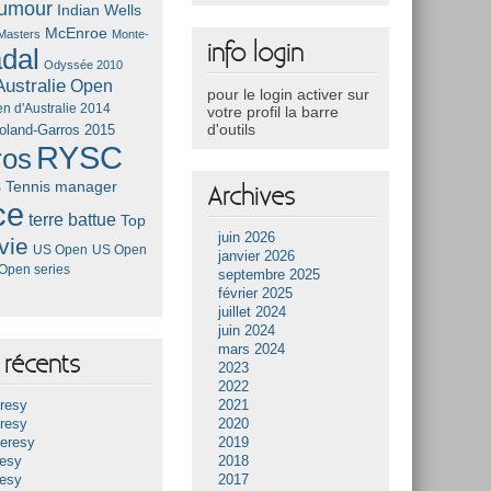
umour
Indian Wells
McEnroe
Masters
Monte-
info login
dal
Odyssée 2010
ustralie
Open
pour le login activer sur
n d'Australie 2014
votre profil la barre
d'outils
oland-Garros 2015
RYSC
ros
s
Tennis manager
Archives
ce
terre battue
Top
juin 2026
vie
US Open
US Open
janvier 2026
Open series
septembre 2025
février 2025
juillet 2024
juin 2024
mars 2024
récents
2023
2022
resy
2021
resy
2020
Heresy
2019
resy
2018
resy
2017