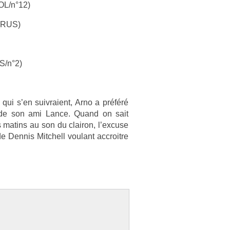
OL/n°12)
 (RUS)
S/n°2)
 qui s’en suiv­raient, Arno a préféré
ls de son ami Lance. Quand on sait
s matins au son du clairon, l’ex­cuse
 De­nnis Mitchell voulant accroit­re