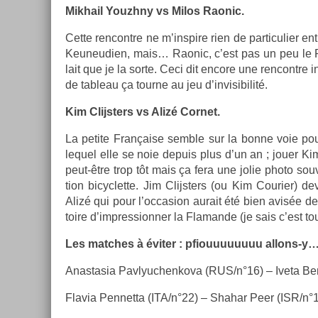
Mik­hail Youzhny vs Milos Raonic.
Cette re­ncontre ne m’inspire rien de par­ticuli­er 
Keuneudi­en, mais… Raonic, c’est pas un peu le R
lait que je la sorte. Ceci dit en­core une re­ncontre 
de tab­leau ça tour­ne au jeu d’in­visibilité.
Kim Clijst­ers vs Alizé Cor­net.
La petite Française semble sur la bonne voie pou
lequel elle se noie de­puis plus d’un an ; jouer Kim
peut-être trop tôt mais ça fera une jolie photo souv
tion bi­cyc­lette. Jim Clijst­ers (ou Kim Co­uri­er) d
Alizé qui pour l’oc­cas­ion aurait été bien avisée de 
toire d’impres­sionn­er la Flaman­de (je sais c’est tou
Les matches à éviter :
pfiouuuuuuuu allons-y
An­as­tasia Pav­lyuc­henkova (RUS/n°16) – Iveta B
Flavia Pen­netta (ITA/n°22) – Shahar Peer (ISR/n°