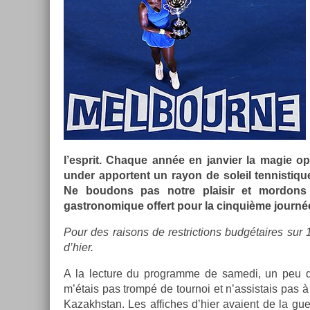
l’esprit. Chaque année en jan­vi­er la magie 
under ap­portent un rayon de sol­eil ten­nistiqu
Ne boudons pas notre plaisir et mor­dons
gastronomique of­fert pour la cin­quiè­me journée
Pour des raisons de re­stric­tions budgétaires sur 15-
d’hier.
A la lec­ture du pro­gram­me de samedi, un peu
m’étais pas trompé de tour­noi et n’as­sistais pas à
Kazakhstan. Les af­fiches d’hier avaient de la gueu