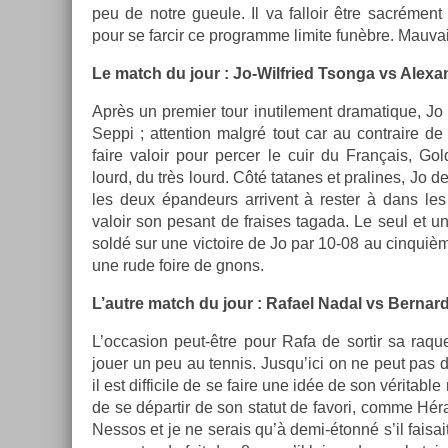
peu de notre gueule. Il va fal­loir être sacrément
pour se far­cir ce pro­gram­me li­mite funèbre. Mauva
Le match du jour : Jo-Wilfried Tson­ga vs Al­exa
Après un pre­mi­er tour in­utile­ment dramatique, 
Seppi ; at­ten­tion malgré tout car au contra­ire de
faire valoir pour per­c­er le cuir du Français, G
lourd, du très lourd. Côté tatanes et pralines, Jo de­v
les deux épan­deurs ar­rivent à re­st­er à dans les
valoir son pesant de fraises tagada. Le seul et uni
soldé sur une vic­toire de Jo par 10-08 au cin­quiè
une rude foire de gnons.
L’autre match du jour : Rafael Nadal vs Be­rnar
L’oc­cas­ion peut-être pour Rafa de sor­tir sa raque
jouer un peu au ten­nis. Jusqu’ici on ne peut pas dire
il est dif­ficile de se faire une idée de son vérit­
de se dépar­tir de son statut de favori, comme Hér
Nes­sos et je ne serais qu’à demi-étonné s’il faisai