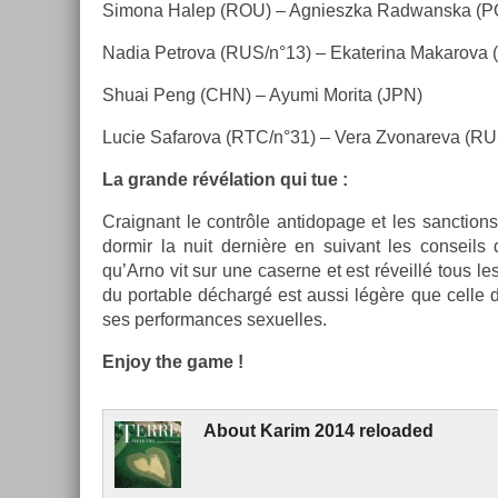
Simona Halep (ROU) – Ag­nieszka Rad­wanska (P
Nadia Pet­rova (RUS/n°13) – Ekaterina Makarova
Shuai Peng (CHN) – Ayumi Morita (JPN)
Lucie Safarova (RTC/n°31) – Vera Zvonareva (RU
La gran­de révéla­tion qui tue :
Craig­nant le contrôle anti­dopage et les sanc­tions
dor­mir la nuit dernière en suivant les con­sei
qu’Arno vit sur une caser­ne et est réveillé tous le
du port­able déchargé est aussi légère que celle de
ses per­for­mances sexuel­les.
Enjoy the game !
About
Karim 2014 re­loaded