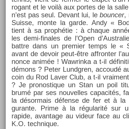
rogant et le voilà aux por­tes de la sall
n’est pas seul. De­vant lui, le
bounc­er
,
Suis­se, monte la garde. Andy « Bod
tient à sa prophétie : à chaque année i
les demi-finales de l’Open d’Australie
battre dans un pre­mi­er temps le « S
avant de de­voir peut-être affront­er l’a
nonce animée ! Waw­rinka a t-il définit
démons ? Peter Lundgr­en, ac­coudé au
coin du Rod Laver Club, a t-il vrai­ment 
? Je pro­nos­tique un Stan un poil ti
brumé par ses nouvel­les capacités, f
la désor­mais défense de fer et à la d
guran­te. Prime à la régularité sur u
rapide, avan­tage au videur face au cl
K.O. tech­nique.