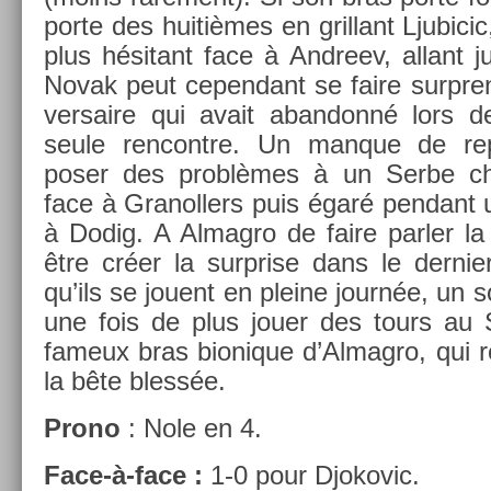
porte des huitièmes en gril­lant Ljubicic,
plus hésitant face à An­dreev, al­lant 
Novak peut cepen­dant se faire sur­pre
versaire qui avait ab­an­donné lors d
seule re­ncontre. Un man­que de rep
poser des problèmes à un Serbe chan
face à Granoll­ers puis égaré pen­dant 
à Dodig. A Al­mag­ro de faire parl­er l
être créer la sur­pr­ise dans le de­rni
qu’ils se jouent en pleine journée, un sol­
une fois de plus jouer des tours au Se
fameux bras bi­onique d’Al­magro, qui re­
la bête blessée.
Prono
: Nole en 4.
Face-à-face :
1-0 pour Djokovic.