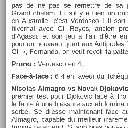
pas de ne pas se re­mettre de sa pr
Grand chelem. Et s’il y a bien un out­s
en Australie, c’est Ver­dasco ! Il sort 
hivern­al avec Gil Reyes, an­ci­en pr
d’Agas­si, et son jeu a l’air d’être en
pour un nouveau quart aux Anti­podes 
Gil », Fer­nando, on veut re­voir ta patt
Prono :
Ver­dasco en 4.
Face-à-face :
6-4 en faveur du Tchèqu
Nicolas Al­mag­ro vs Novak Djokovic
pre­mi­er test pour Djokovic face à Troic­
la faute à une bles­sure aux ab­domina
serbe. Se dres­se main­tenant face au D
Al­mag­ro, cap­able du meil­leur (rare­
(moins rare­ment). Si son bras porte-fo