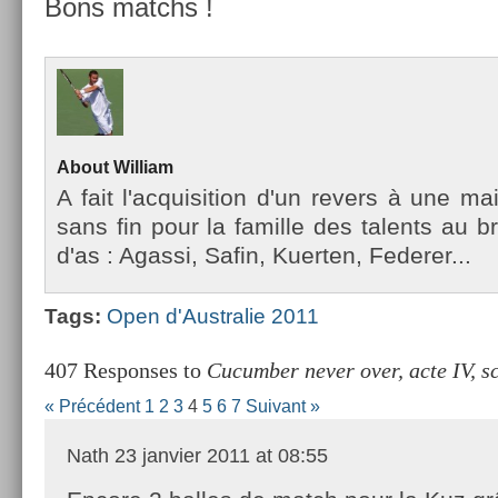
Bons matchs !
About
Wil­liam
A fait l'ac­quisi­tion d'un re­v­ers à une m
sans fin pour la famil­le des talents au b
d'as : Agas­si, Safin, Kuert­en, Feder­er...
Tags:
Open d'Australie 2011
407 Responses to
Cucumber never over, acte IV, s
« Précédent
1
2
3
4
5
6
7
Suivant »
Nath
23 janvier 2011 at 08:55