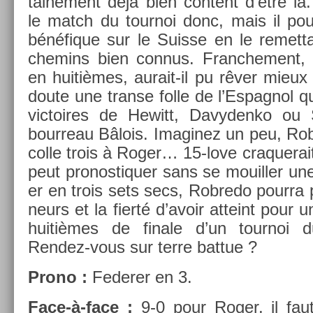
taine­ment déjà bien con­tent d’être là
le match du tour­noi donc, mais il pour
bénéfique sur le Suis­se en le re­met­t
chemins bien con­nus. Franche­ment,
en huitièmes, aurait-il pu rêver mieux 
doute une trans­e folle de l’Es­pagnol qu
vic­toires de Hewitt, Davyden­ko ou S
bour­reau Bâlois. Im­aginez un peu, Ro
colle trois à Roger… 15-love craquerait,
peut pro­nos­tiqu­er sans se mouill­er un
er en trois sets secs, Rob­redo pour­ra p
neurs et la fierté d’avoir at­teint pour u
huitièmes de fin­ale d’un tour­noi
Rendez-vous sur terre bat­tue ?
Prono :
Feder­er en 3.
Face-à-face :
9-0 pour Roger, il faut