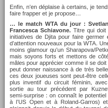
Enfin, n’en dépla­ise à cer­tains, je te
faire frapp­er et je pro­pose…
… le match WTA du jour : Svet­la
Fran­cesca Schiavone.
Titre qui doit
in­itiatives de Djita pour faire germ­e
d’at­ten­tion nouveaux pour la WTA. Une 
moins glamour qu’un Sharapova/­Petko
mais soyons forts et met­tons de côté
mâles pour apprécier comme il se doit c
peut donn­er nais­sance à de très be­ll
ces deux joueuses sont peut-être cel­le
plus in­ven­tif du cir­cuit féminin, avec 
sor­tie au tour précédent par Kuz­ne
semi-surprise : on connaît le poten­tiel
à l’US Open et à Roland-Garros) et 