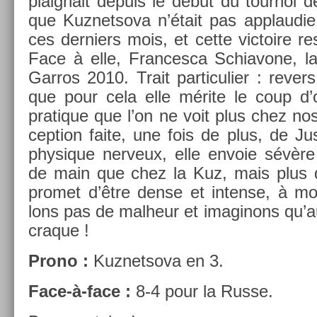
plaig­nait de­puis le début du tour­noi d
que Kuz­netsova n’était pas applaudie
ces de­rni­ers mois, et cette vic­toire r
Face à elle, Fran­cesca Schiavone, l
Garros 2010. Trait par­ticuli­er : re­v­
que pour cela elle mérite le coup d’œ
pratique que l’on ne voit plus chez nos
cep­tion faite, une fois de plus, de Just
physique ner­veux, elle en­voie sévèr
de main que chez la Kuz, mais plus
pro­met d’être dense et in­ten­se, à 
lons pas de mal­heur et im­aginons qu
craque !
Prono :
Kuz­netsova en 3.
Face-à-face :
8-4 pour la Russe.