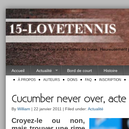
"Je ne suis pas très bon sur les balles de break. Heureusement
Accueil
Actualité
Bord de court
Histoire
À PROPOS
AUTEURS
DONS
FAQ
INSCRIPTION
Cucumber never over, acte 
By
William
| 22 janvier 2011 | Filed under:
Actualité
Croyez-le ou non,
mais trouv­er une rime