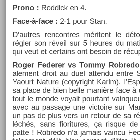
Prono :
Rod­dick en 4.
Face-à-face :
2-1 pour Stan.
D’aut­res re­ncontres méritent le détou
régler son réveil sur 5 heures du mat
qui veut et cer­tains ont be­soin de réc
Roger Feder­er vs Tommy Rob­red
ale­ment droit au duel at­tendu entre S
Yaourt Na­ture (co­pyright Karim), l’Es
sa place de bien belle manière face à
tout le monde voyait pour­tant vain­queu
avec au pas­sage une vic­toire sur Mar
un pas de plus vers un re­tour de sa ré
léchés, sans fiori­tures, ça ris­que 
patte ! Rob­redo n’a jamais vain­cu Fede