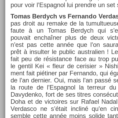
pour voir l’Es­pagnol lui pre­ndre un set 
Tomas Be­rdych vs Fer­nando Ver­da
pas droit au re­make de la tumul­tueuse
faute à un Tomas Be­rdych qui s’
pouvait enchaîner plus de deux vic­t
n’est pas cette année que l’on saura 
prêt à in­sult­er le pub­lic australi­en ! 
fait peu de résis­tance face au trop pu
le gen­til Kei « fleur de cerisi­er » Nis­h
ment fait piétiner par Fer­nando, qui ég
de l’an de­rni­er. Oui, mais l’an passé s
la route de l’Es­pagnol la ter­reur d
Davyden­ko, fort de ses tit­res con­sécut
Doha et de vic­toires sur Rafael Nadal
Ver­dasco ne s’était in­cliné qu’en cin
semble cette année moins sol­ide tant 