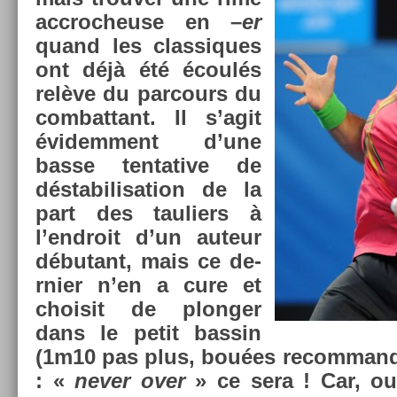
accroc­heuse en –
er
quand les clas­siques
ont déjà été écoulés
relève du par­cours du
com­bat­tant. Il s’agit
évidem­ment d’une
basse ten­tative de
déstabilisa­tion de la
part des tauli­ers à
l’endroit d’un auteur
débutant, mais ce de­
rni­er n’en a cure et
choisit de plong­er
dans le petit bas­sin
(1m10 pas plus, bouées re­com­mandé
: «
never over
» ce sera ! Car, oui