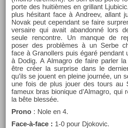
porte des huitièmes en gril­lant Ljubicic,
plus hésitant face à An­dreev, al­lant 
Novak peut cepen­dant se faire sur­pre
versaire qui avait ab­an­donné lors d
seule re­ncontre. Un man­que de rep
poser des problèmes à un Serbe chan
face à Granoll­ers puis égaré pen­dant 
à Dodig. A Al­mag­ro de faire parl­er l
être créer la sur­pr­ise dans le de­rni
qu’ils se jouent en pleine journée, un sol­
une fois de plus jouer des tours au Se
fameux bras bi­onique d’Al­magro, qui re­
la bête blessée.
Prono
: Nole en 4.
Face-à-face :
1-0 pour Djokovic.