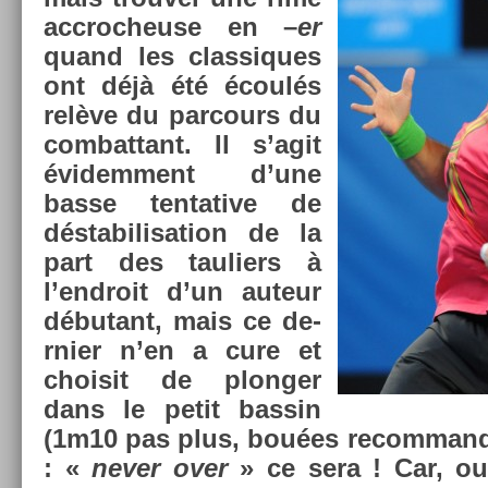
accroc­heuse en –
er
quand les clas­siques
ont déjà été écoulés
relève du par­cours du
com­bat­tant. Il s’agit
évidem­ment d’une
basse ten­tative de
déstabilisa­tion de la
part des tauli­ers à
l’endroit d’un auteur
débutant, mais ce de­
rni­er n’en a cure et
choisit de plong­er
dans le petit bas­sin
(1m10 pas plus, bouées re­com­mandé
: «
never over
» ce sera ! Car, oui