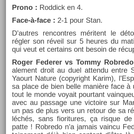
Prono :
Rod­dick en 4.
Face-à-face :
2-1 pour Stan.
D’aut­res re­ncontres méritent le détou
régler son réveil sur 5 heures du mat
qui veut et cer­tains ont be­soin de réc
Roger Feder­er vs Tommy Rob­red
ale­ment droit au duel at­tendu entre S
Yaourt Na­ture (co­pyright Karim), l’Es
sa place de bien belle manière face à
tout le monde voyait pour­tant vain­queu
avec au pas­sage une vic­toire sur Mar
un pas de plus vers un re­tour de sa ré
léchés, sans fiori­tures, ça ris­que 
patte ! Rob­redo n’a jamais vain­cu Fede