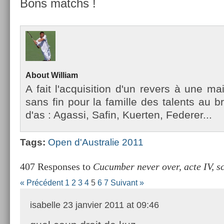
Bons matchs !
About
Wil­liam
A fait l'ac­quisi­tion d'un re­v­ers à une m
sans fin pour la famil­le des talents au b
d'as : Agas­si, Safin, Kuert­en, Feder­er...
Tags:
Open d'Australie 2011
407 Responses to
Cucumber never over, acte IV, s
« Précédent
1
2
3
4
5
6
7
Suivant »
isabelle
23 janvier 2011 at 09:46