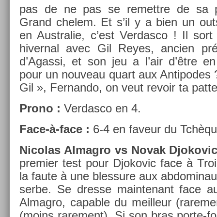
pas de ne pas se re­mettre de sa pr
Grand chelem. Et s’il y a bien un out­s
en Australie, c’est Ver­dasco ! Il sort 
hivern­al avec Gil Reyes, an­ci­en pr
d’Agas­si, et son jeu a l’air d’être en
pour un nouveau quart aux Anti­podes 
Gil », Fer­nando, on veut re­voir ta patt
Prono :
Ver­dasco en 4.
Face-à-face :
6-4 en faveur du Tchèqu
Nicolas Al­mag­ro vs Novak Djokovic
pre­mi­er test pour Djokovic face à Troic­
la faute à une bles­sure aux ab­domina
serbe. Se dres­se main­tenant face au D
Al­mag­ro, cap­able du meil­leur (rare­
(moins rare­ment). Si son bras porte-fo