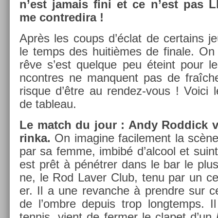
n’est jamais fini et ce n’est pas L
me con­tredira !
Après les coups d’éclat de cer­tains je
le temps des huitièmes de fin­ale. On r
rêve s’est quel­que peu éteint pour le
ncontres ne man­quent pas de fraîcheu
ris­que d’être au rendez-vous ! Voici l
de tab­leau.
Le match du jour : Andy Rod­dick v
rinka.
On im­agine facile­ment la scène
par sa femme, imbibé d’al­cool et suin­t
est prêt à pénétrer dans le bar le plus
ne, le Rod Laver Club, tenu par un ce
er. Il a une re­vanche à pre­ndre sur ce 
de l’ombre de­puis trop longtemps. Il
ten­nis, vient de ferm­er le clapet d’un