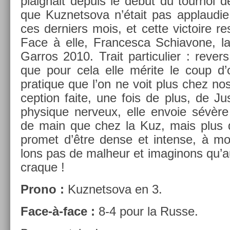
plaig­nait de­puis le début du tour­noi d
que Kuz­netsova n’était pas applaudie
ces de­rni­ers mois, et cette vic­toire r
Face à elle, Fran­cesca Schiavone, l
Garros 2010. Trait par­ticuli­er : re­v­
que pour cela elle mérite le coup d’œ
pratique que l’on ne voit plus chez nos
cep­tion faite, une fois de plus, de Just
physique ner­veux, elle en­voie sévèr
de main que chez la Kuz, mais plus
pro­met d’être dense et in­ten­se, à 
lons pas de mal­heur et im­aginons qu
craque !
Prono :
Kuz­netsova en 3.
Face-à-face :
8-4 pour la Russe.