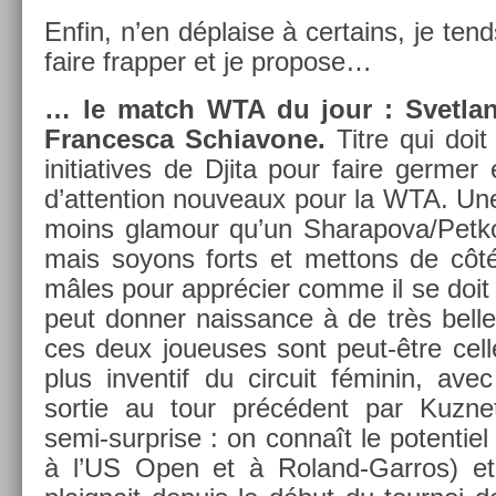
Enfin, n’en dépla­ise à cer­tains, je te
faire frapp­er et je pro­pose…
… le match WTA du jour : Svet­la
Fran­cesca Schiavone.
Titre qui doit
in­itiatives de Djita pour faire germ­e
d’at­ten­tion nouveaux pour la WTA. Une 
moins glamour qu’un Sharapova/­Petko
mais soyons forts et met­tons de côté
mâles pour apprécier comme il se doit c
peut donn­er nais­sance à de très be­ll
ces deux joueuses sont peut-être cel­le
plus in­ven­tif du cir­cuit féminin, avec 
sor­tie au tour précédent par Kuz­ne
semi-surprise : on connaît le poten­tiel
à l’US Open et à Roland-Garros) et 