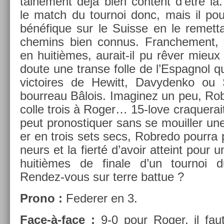
taine­ment déjà bien con­tent d’être là
le match du tour­noi donc, mais il pour
bénéfique sur le Suis­se en le re­met­t
chemins bien con­nus. Franche­ment,
en huitièmes, aurait-il pu rêver mieux 
doute une trans­e folle de l’Es­pagnol qu
vic­toires de Hewitt, Davyden­ko ou S
bour­reau Bâlois. Im­aginez un peu, Ro
colle trois à Roger… 15-love craquerait,
peut pro­nos­tiqu­er sans se mouill­er un
er en trois sets secs, Rob­redo pour­ra p
neurs et la fierté d’avoir at­teint pour u
huitièmes de fin­ale d’un tour­noi
Rendez-vous sur terre bat­tue ?
Prono :
Feder­er en 3.
Face-à-face :
9-0 pour Roger, il faut