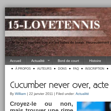
"Je ne suis pas très bon sur les balles de break. Heureusement
Accueil
Actualité
Bord de court
Histoire
À PROPOS
AUTEURS
DONS
FAQ
INSCRIPTION
Cucumber never over, acte 
By
William
| 22 janvier 2011 | Filed under:
Actualité
Croyez-le ou non,
mais trouv­er une rime