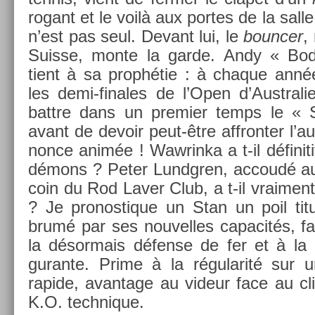
rogant et le voilà aux por­tes de la sall
n’est pas seul. De­vant lui, le
bounc­er
,
Suis­se, monte la garde. Andy « Bod
tient à sa prophétie : à chaque année i
les demi-finales de l’Open d’Australie
battre dans un pre­mi­er temps le « S
avant de de­voir peut-être affront­er l’a
nonce animée ! Waw­rinka a t-il définit
démons ? Peter Lundgr­en, ac­coudé au
coin du Rod Laver Club, a t-il vrai­ment 
? Je pro­nos­tique un Stan un poil ti
brumé par ses nouvel­les capacités, f
la désor­mais défense de fer et à la d
guran­te. Prime à la régularité sur u
rapide, avan­tage au videur face au cl
K.O. tech­nique.