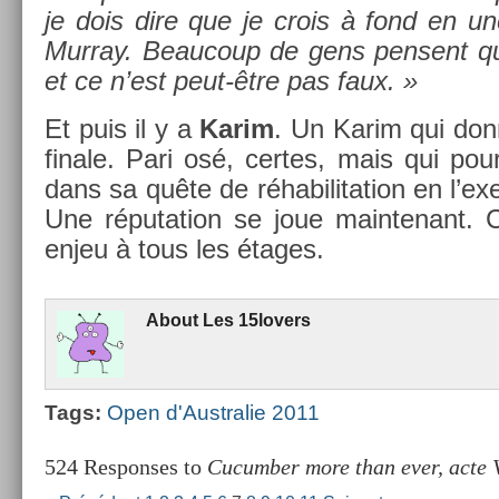
je dois dire que je crois à fond en une
Mur­ray. Be­aucoup de gens pen­sent qu’
et ce n’est peut-être pas faux. »
Et puis il y a
Karim
. Un Karim qui don
fin­ale. Pari osé, cer­tes, mais qui pour­
dans sa quête de réhabilita­tion en l’exer
Une réputa­tion se joue main­tenant. 
enjeu à tous les étages.
About
Les 15lovers
Tags:
Open d'Australie 2011
524 Responses to
Cucumber more than ever, acte V