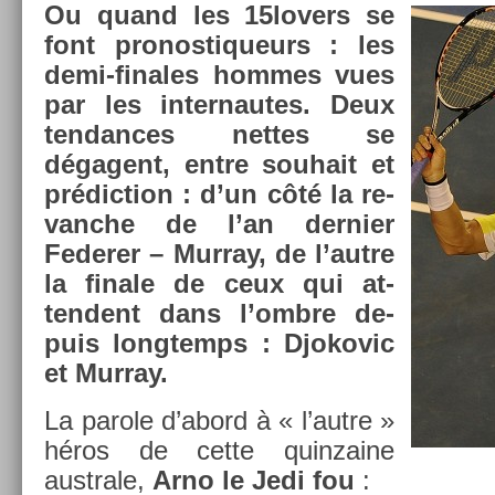
Ou quand les 15lovers se
font pro­nos­tiqueurs : les
demi-finales hom­mes vues
par les in­ter­nautes. Deux
ten­dances net­tes se
dégagent, entre souhait et
prédic­tion : d’un côté la re­
vanche de l’an de­rni­er
Feder­er – Mur­ray, de l’autre
la fin­ale de ceux qui at­
tendent dans l’ombre de­
puis longtemps : Djokovic
et Mur­ray.
La parole d’abord à « l’autre »
héros de cette quin­zaine
australe,
Arno le Jedi fou
: