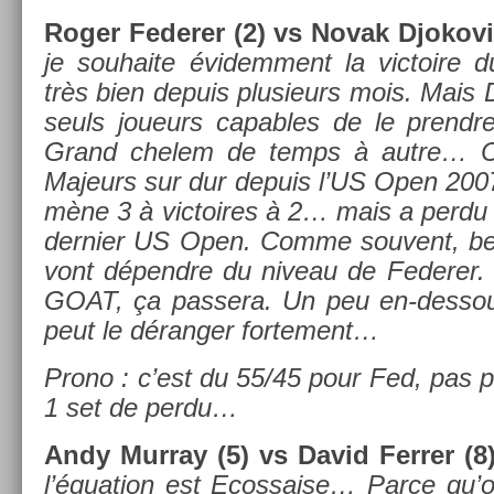
Roger Feder­er (2) vs Novak Djokovi
je souhaite évidem­ment la vic­toire d
très bien de­puis plusieurs mois. Mais 
seuls joueurs cap­ables de le pre­ndr
Grand chelem de temps à autre… Ci
Majeurs sur dur de­puis l’US Open 2007
mène 3 à vic­toires à 2… mais a perdu l
de­rni­er US Open. Comme souvent, b
vont dépendre du niveau de Feder­er. 
GOAT, ça pas­sera. Un peu en-dessou
peut le dérang­er for­te­ment…
Prono : c’est du 55/45 pour Fed, pas 
1 set de perdu…
Andy Mur­ray (5) vs David Ferr­er (8)
l’équa­tion est Ecos­sa­ise… Parce qu’on