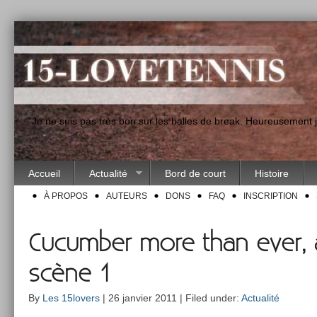
"Je ne suis pas très bon sur les balles de break. Heureusement
Accueil
Actualité
Bord de court
Histoire
À PROPOS
AUTEURS
DONS
FAQ
INSCRIPTION
Cucumber more than ever, a
scène 1
By
Les 15lovers
| 26 janvier 2011 | Filed under:
Actualité