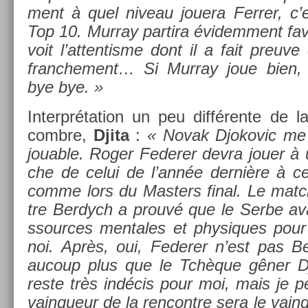
ment à quel niveau jouera Ferr­er, c’
Top 10. Mur­ray par­tira évidem­ment fa
voit l’at­tentis­me dont il a fait pre­uve
franche­ment… Si Mur­ray joue bien, i
bye bye. »
In­terpréta­tion un peu différente de l
combre,
Djita
:
« Novak Djokovic me p
jou­able. Roger Feder­er devra jouer à 
che de celui de l’année dernière à c
comme lors du Mast­ers final. Le matc
tre Be­rdych a prouvé que le Serbe avai
ssour­ces men­tales et physiques pour r
noi. Après, oui, Feder­er n’est pas B
aucoup plus que le Tchèque gêner D
reste très indécis pour moi, mais je 
vain­queur de la re­ncontre sera le vain­