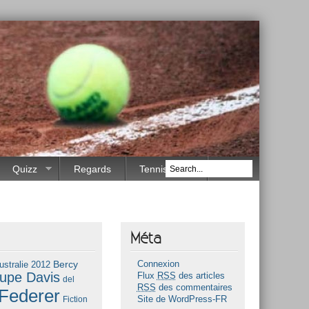
Quizz
Regards
Tennis Race
Méta
Bercy
ustralie 2012
Connexion
upe Davis
Flux
RSS
des articles
del
RSS
des commentaires
Federer
Fiction
Site de WordPress-FR