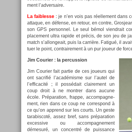
ment l’ad­versaire.
La faib­lesse
: je n’en vois pas réel­le­ment dans c
at­taque, en défense, en re­tour, en con­tre, Gros­je
son GPS per­son­nel. Le seul bémol viendrait 
place­ment ultra rapide et précis, de son jeu de 
match s’al­longeait, puis la carrière. Fatigué, il ava
tuer le point, contra­ire­ment à un pur joueur de for
Jim Co­uri­er : la per­cuss­ion
Jim Co­uri­er fait par­tie de ces joueurs qui
ont sac­rifié l’académisme sur l’autel de
l’ef­ficacité ; il possédait claire­ment un
coup droit à ne montr­er dans aucune
école. Prépara­tion, frap­pe, ac­compag­ne­
ment, rien dans ce coup ne cor­res­pond à
ce qu’on apprend sur les co­urts. Un geste
tarabis­coté, assez bref, sans prépara­tion
ex­ces­sive ou ac­compag­ne­ment
démesuré, un con­centré de puis­sance