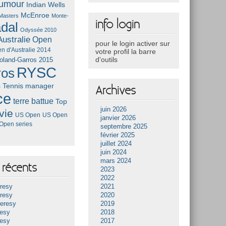
umour
Indian Wells
McEnroe
Masters
Monte-
info login
dal
Odyssée 2010
ustralie
Open
pour le login activer sur
n d'Australie 2014
votre profil la barre
d'outils
oland-Garros 2015
RYSC
ros
s
Tennis manager
Archives
ce
terre battue
Top
juin 2026
vie
US Open
US Open
janvier 2026
Open series
septembre 2025
février 2025
juillet 2024
juin 2024
mars 2024
récents
2023
2022
resy
2021
resy
2020
Heresy
2019
resy
2018
resy
2017