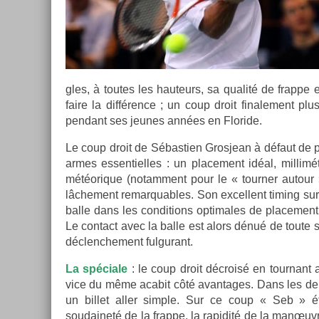
gles, à toutes les hauteurs, sa qualité de frap­pe et
faire la différence ; un coup droit fin­ale­ment pl
pen­dant ses jeunes années en Floride.
Le coup droit de Sébas­ti­en Gros­jean à défaut de 
armes es­sentiel­les : un place­ment idéal, mil­lim
météorique (notam­ment pour le « tourn­er auto­ur 
lâche­ment re­mar­qu­ables. Son ex­cel­lent tim­ing sur
balle dans les con­di­tions opt­imales de place­men
Le con­tact avec la balle est alors dénué de toute sc
déclenche­ment ful­gurant.
La spéciale
: le coup droit décroisé en tour­nant au
vice du même acabit côté avan­tages. Dans les deu
un bi­llet aller sim­ple. Sur ce coup « Seb » ét
soudaineté de la frap­pe, la rapidité de la manœuvre e