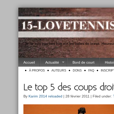
"Je ne suis pas très bon sur les balles de break. Heur
Accueil
Actualité
Bord de court
Histo
À PROPOS
AUTEURS
DONS
FAQ
INSCRIP
Le top 5 des coups droi
By
Karim 2014 reloaded
| 28 février 2011 | Filed under: