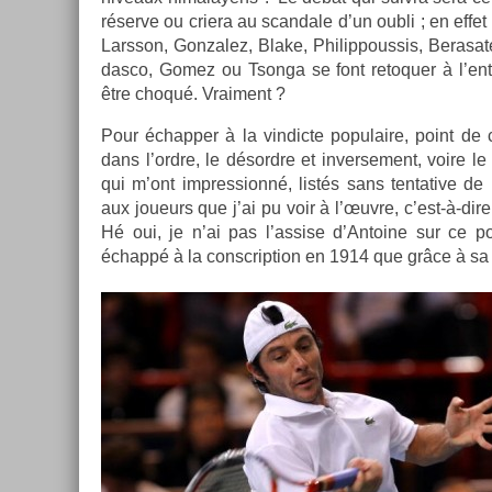
réserve ou criera au scan­dale d’un oubli ; en effet
Larsson, Gon­zalez, Blake, Philip­pous­sis, Be­rasa
dasco, Gomez ou Tson­ga se font re­toqu­er à l’en
être choqué. Vrai­ment ?
Pour échapp­er à la vin­dicte populaire, point de 
dans l’ordre, le désordre et in­ver­se­ment, voire le
qui m’ont im­pres­sionné, listés sans ten­tative de 
aux joueurs que j’ai pu voir à l’œuvre, c’est-à-dir
Hé oui, je n’ai pas l’ass­ise d’An­toine sur ce p
échappé à la con­scrip­tion en 1914 que grâce à sa trè