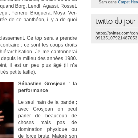
Sam dans
Carpet Her
 quand Borg, Lendl, Agas­si, Ros­set,
tegui, Fer­rero, Bruguera, Moya, Ver­
trée de ce panthéon, il y a de quoi
twitto du jour
https://twitter.com/co
clas­se­ment. Ce top sera à pre­ndre
09135107921487053
 contra­ire ; ce sont les coups droits
hié­rarchisa­tion. Je me can­tonnerai
e de­puis le milieu des années 1980.
oint, il est un peu plus âgé (il n’a
s petite tail­le).
Sébas­ti­en Gros­jean : la
per­for­mance
Le seul nain de la bande ;
avec Gros­jean on peut
parl­er de be­aucoup de
choses mais pas de
domina­tion physique ou
de force brute. Malgré son