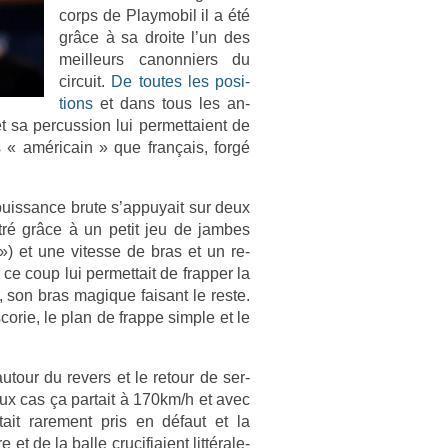
corps de Playmobil il a été
grâce à sa droite l’un des
meil­leurs canon­ni­ers du
cir­cuit.
De toutes les posi­
tions
et dans tous les an­
 sa per­cuss­ion lui per­met­taient de
us « américain » que français, forgé
puis­sance brute s’ap­puyait sur deux
étré grâce à un petit jeu de jam­bes
») et une vites­se de bras et un re­
 ce coup lui per­met­tait de frapp­er la
t, son bras magique faisant le reste.
orie, le plan de frap­pe sim­ple et le
to­ur du re­v­ers et le re­tour de ser­
x cas ça par­tait à 170km/h et avec
ait rare­ment pris en défaut et la
t de la balle crucifiaient lit­térale­