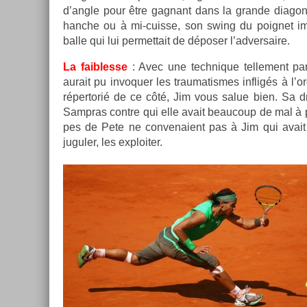
d’angle pour être gag­nant dans la gran­de di­ag
han­che ou à mi-cuisse, son swing du poig­net im­pr
balle qui lui per­met­tait de déposer l’ad­versaire.
La faib­lesse
: Avec une tech­nique tel­le­ment par­
aurait pu in­voqu­er les traumatis­mes in­fligés à l
réper­torié de ce côté, Jim vous salue bien. Sa dr
Sampras con­tre qui elle avait be­aucoup de mal à p
pes de Pete ne con­venaient pas à Jim qui avai
jugul­er, les ex­ploit­er.