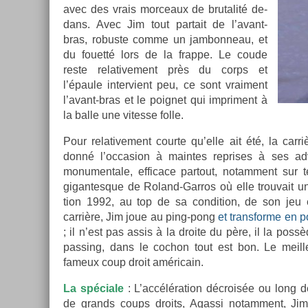
avec des vrais mor­ceaux de brutalité de­
dans. Avec Jim tout par­tait de l’avant-
bras, robus­te comme un jam­bonneau, et
du fouetté lors de la frap­pe. Le coude
reste re­lative­ment près du corps et
l’épaule in­ter­vient peu, ce sont vrai­ment
l’avant-bras et le poig­net qui im­pri­ment à
la balle une vites­se folle.
Pour re­lative­ment co­ur­te qu’elle ait été, la c
donné l’oc­cas­ion à main­tes re­prises à ses ad
monumen­tale, ef­ficace par­tout, notam­ment sur 
gigan­tesque de Roland-Garros où elle trouvait un 
tion 1992, au top de sa con­di­tion, de son jeu
carrière, Jim joue au ping-pong
et trans­for­me en 
; il n’est pas assis à la droite du père, il la poss
pass­ing, dans le co­chon tout est bon. Le meil­l
fameux coup droit américain.
La spéciale
: L’accéléra­tion décroisée ou long d
de grands coups droits, Agas­si notam­ment, Ji