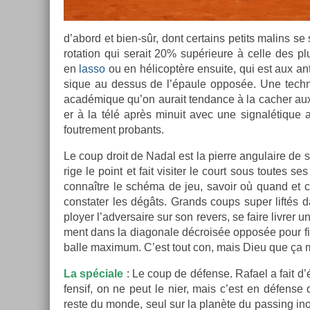
d’abord et bien-sûr, dont cer­tains petits mal­ins s
rota­tion qui serait 20% sup­érieure à celle des plu
en
lasso
ou en hélicoptère en­suite, qui est aux an
sique au de­ssus de l’épaule opposée. Une tech­niqu
académique qu’on aurait ten­dance à la cach­er aux f
er à la télé après minuit avec une sig­nalétique ap
fout­re­ment pro­bants.
Le coup droit de Nadal est la pier­re an­gulaire de so
rige le point et fait visit­er le court sous toutes se
connaître le schéma de jeu, savoir où quand et c
con­stat­er les dégâts. Grands coups super liftés d
ploy­er l’ad­versaire sur son re­v­ers, se faire li­vr­e
ment dans la di­agonale décroisée opposée pour fin
balle maxi­mum. C’est tout con, mais Dieu que ça 
La spéciale
: Le coup de défense. Rafael a fait d’
fen­sif, on ne peut le nier, mais c’est en défense q
reste du monde, seul sur la planète du pass­ing ino