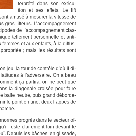
terprété dans son ex­écu­
tion et ses ef­fets. Le lift
e sont amusé à mesur­er la vites­se de
s gros li­fteurs. L’ac­compag­ne­ment
ti­podes de l’ac­compag­ne­ment clas­
e tel­le­ment per­son­nelle et anti-
em­mes et aux en­fants, à la dif­fus­
prop­riée ; mais les résul­tats sont
n jeu, la tour de contrôle d’où il di­
s latitudes à l’ad­versaire. On a beau
om­ment ça par­tira, on ne peut que
ans la di­agonale croisée pour faire
r une balle neut­re, puis grand débor­de­
ir le point en une, deux frap­pes de
marche.
énor­mes progrès dans le sec­teur of­
u’il reste claire­ment loin de­vant le
uï. De­puis les bâches, en glis­sade,