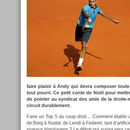
faire plaisir à Andy qui devra com­pos­er tout
tout pour­ri. Ce petit conte de Noël pour mettre
de point­er au syn­dicat des amis de la droite
cir­cuit durab­le­ment.
Faire un Top 5 du coup droit… Com­ment étab­lir u
de Borg à Nadal, de Lendl à Feder­er, tant d’ar­tific
niveaux himalayens ? Le débat qui suiv­ra sera ce