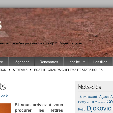
eusement je m'en procure beaucoup !" Roger Federer
ire
Légendes
Rencontres
Insolite
Les filles
TION
STREAMS
POST-IT : GRANDS CHELEMS ET STATISTIQUES
ts
Mots-clés
Top 5
Agassi
A
15love awards
Co
Bercy 2010
Connors
Si vous ar­riviez à vous
Djokovic
Potro
pro­cur­er les lettres