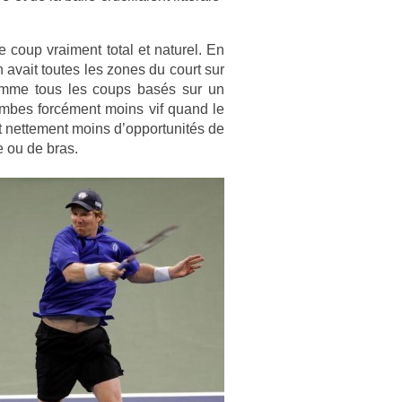
e coup vrai­ment total et naturel. En
an avait toutes les zones du court sur
comme tous les coups basés sur un
jam­bes forcément moins vif quand le
it net­te­ment moins d’op­portunités de
ce ou de bras.