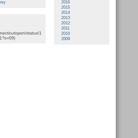
esy
2016
2015
2014
2013
2012
2011
nnecticutopen/status/1
2010
1?s=09)
2009