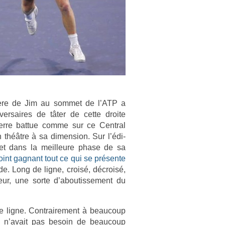
arrière de Jim au som­met de l’ATP a
­versaires de tâter de cette droite
terre bat­tue comme sur ce Centr­al
théâtre à sa di­mens­ion. Sur l’édi­
 et dans la meil­leure phase de sa
point gag­nant tout ce qui se présente
ède. Long de ligne, croisé, décroisé,
eur, une sorte d’aboutis­se­ment du
e ligne. Contra­ire­ment à be­aucoup
m n’avait pas be­soin de be­aucoup