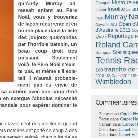
Histoire
H
Gasquet
qu’Andy Mur­ray ad­
Insolite
Lendl
ressait en­fant au Père
Indoor
Na
Murray
Noël, vous y trouveriez
Carlo
de façon récur­rente et en
Open d'A
Odyssée 2011
d'Australie 2011
bonne place dans la liste
Ope
Reportage
Quizz
R
des joujoux quémandés
Roland Gar
par l’hor­rible bam­bin, un
beau coup droit très
Statistique
Sampras
puis­sant. Seule­ment
Tennis Ra
voilà, le Père Noël n’exis­
tranche de 
100
te pas, et même s’il ex­is­
US Open 2011
US 
2010
tait il n’aurait pro­bab­le­
Wimbledon
ment pas eu envie de
e sa carrière avec son coup droit
 en ex­er­gue l’ab­solue néces­sité
Commentaires 
-mandale pour espérer domin­er le
Perse dans
Carpet He
Perse dans
Carpet He
n clas­se­ment des meil­leurs quand
Nathan dans
Carpet 
Colin dans
Carpet He
i­ers notoires ont porté ce coup à des
Colin dans
Carpet He
r­taine­ment animé, chacun ira de sa