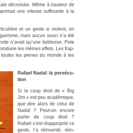
onale décroisée. Même à hauteur de
imait une vites­se suf­fisan­te à la
ticuliè­re et un geste si violent, on
’or­ganis­me, mais aucun souci n’a été
oite n’avait qu’une faib­lesse, Pete
ro­duire les mêmes ef­fets. Les frap­
t toutes les peines du monde à les
Rafael Nadal: la per­sécu­
tion
Si le coup droit de « Big
Jim » est peu académique,
que dire alors de celui de
Nadal ? Peut-on en­core
parl­er de coup droit ?
Rafael s’est réapprop­rié ce
geste, l’a réin­venté, réin­