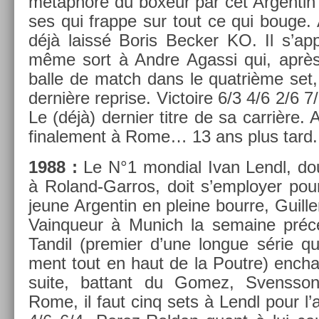
métap­hore du boxeur par cet Ar­gentin
ses qui frap­pe sur tout ce qui bouge. 
déjà laissé Boris Be­ck­er KO. Il s’app
même sort à Andre Agas­si qui, après 
balle de match dans le quat­rième set, 
dernière re­pr­ise. Vic­toire 6/3 4/6 2/6
Le (déjà) de­rni­er titre de sa carrière. A
fin­ale­ment à Rome… 13 ans plus tard.
1988 :
Le N°1 mon­di­al Ivan Lendl, dou
à Roland-Garros, doit s’employ­er pou
jeune Ar­gentin en pleine bour­re, Guil
Vain­queur à Munich la semaine précé
Tan­dil (pre­mi­er d’une lon­gue série qui
ment tout en haut de la Pout­re) enchaî
suite, bat­tant du Gomez, Svenss
Rome, il faut cinq sets à Lendl pour l’a