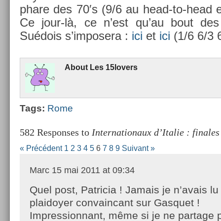
phare des 70′s (9/6 au head-to-head e
Ce jour-là, ce n’est qu’au bout des
Suédois s’im­posera :
ici
et
ici
(1/6 6/3 6
About
Les 15lovers
Tags:
Rome
582 Responses to
Internationaux d’Italie : finale
« Précédent
1
2
3
4
5
6
7
8
9
Suivant »
Marc
15 mai 2011 at 09:34
Quel post, Patricia ! Jamais je n’avais lu 
plaidoyer convaincant sur Gasquet !
Impressionnant, même si je ne partage