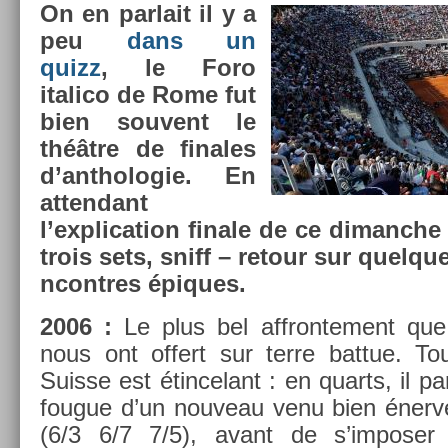
On en par­lait il y a
peu
dans un
quizz
, le Foro
italico de Rome fut
bien souvent le
théâtre de fin­ales
d’anthologie. En
at­tendant
l’explica­tion fin­ale de ce di­manche
trois sets, sniff – re­tour sur quelq
ncontres épiques.
2006 :
Le plus bel affron­te­ment que
nous ont of­fert sur terre bat­tue. T
Suis­se est étin­celant : en quarts, il pa
fougue d’un nouveau venu bien énervé,
(6/3 6/7 7/5), avant de s’im­pos­er f