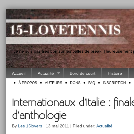
"Je ne suis pas très bon sur les balles de break. Heureusement
Accueil
Actualité
Bord de court
Histoire
À PROPOS
AUTEURS
DONS
FAQ
INSCRIPTION
Internationaux d’Italie : final
d’anthologie
By
Les 15lovers
| 13 mai 2011 | Filed under:
Actualité