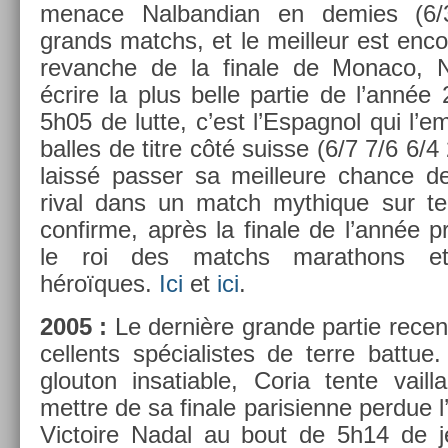
menace Nal­bandian en de­m­ies (6
grands matchs, et le meil­leur est en­co
re­vanche de la fin­ale de Monaco, 
écrire la plus belle par­tie de l’année
5h05 de lutte, c’est l’Es­pagnol qui l’
bal­les de titre côté suis­se (6/7 7/6 6/4
laissé pass­er sa meil­leure chan­ce 
rival dans un match myt­hique sur ter
con­fir­me, après la fin­ale de l’année p
le roi des matchs marat­hons e
héroïques.
Ici
et
ici
.
2005 :
Le dernière gran­de par­tie re­c
cel­lents spécialis­tes de terre bat­t
glouton in­sati­able, Coria tente vail
mettre de sa fin­ale parisien­ne per­due
Vic­toire Nadal au bout de 5h14 de je