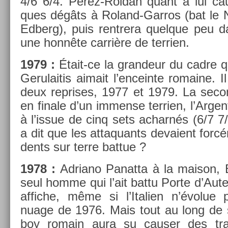
4/6 6/4. Perez-Roldan quant à lui cau
ques dégâts à Roland-Garros (bat le N
Ed­berg), puis re­ntrera quel­que peu da
une honnête carrière de ter­ri­en.
1979 :
Était-ce la gran­deur du cadre qu
Gerulaitis aimait l’en­cein­te romaine. I
deux re­prises, 1977 et 1979. La secon­
en fin­ale d’un im­men­se ter­ri­en, l’Ar­ge
à l’issue de cinq sets ac­harnés (6/7 7
a dit que les at­taquants de­vaient forc
dents sur terre bat­tue ?
1978 :
Ad­riano Panat­ta à la maison,
seul homme qui l’ait battu Porte d’Aut
af­fiche, même si l’Itali­en n’évolue
nuage de 1976. Mais tout au long de s
boy romain aura su caus­er des tr