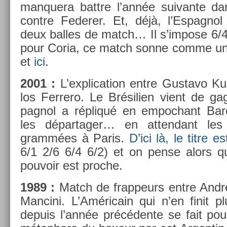
man­quera battre l’année suivan­te da
con­tre Feder­er. Et, déjà, l’Es­pagn
deux bal­les de match… Il s’im­pose 6/4
pour Coria, ce match sonne comme un
et
ici
.
2001 :
L’explica­tion entre Gus­tavo Ku
los Fer­rero. Le Brésili­en vient de ga
pagnol a répliqué en em­poc­hant Bar
les dépar­tag­er… en at­tendant les r
grammées à Paris.
D’ici là, le titre e
6/1 2/6 6/4 6/2) et on pense alors qu
pouvoir est pro­che.
1989 :
Match de frap­peurs entre Andre 
Man­cini. L’Américain qui n’en finit pl
de­puis l’année précédente se fait pour