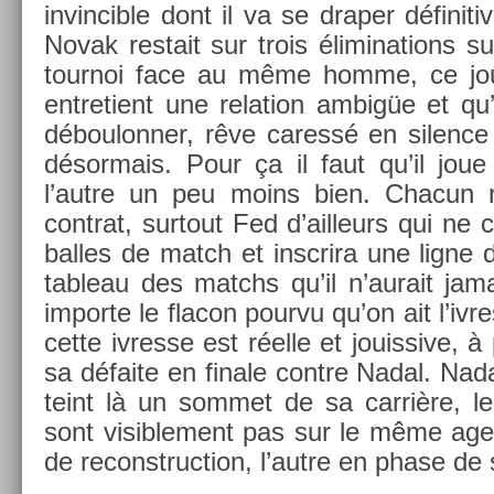
in­vin­cible dont il va se drap­er définit
Novak re­stait sur trois éli­mina­tions s
tour­noi face au même homme, ce jou
en­tretient une re­la­tion ambigüe et qu
déboulonn­er, rêve caressé en sil­ence 
désor­mais. Pour ça il faut qu’il jou
l’autre un peu moins bien. Chacun r
contra­t, sur­tout Fed d’ail­leurs qui ne 
bal­les de match et in­scrira une ligne d
tab­leau des matchs qu’il n’aurait jam
im­por­te le flacon pour­vu qu’on ait l’iv
cette iv­resse est réelle et jouis­sive,
sa défaite en fin­ale con­tre Nadal. Nada
teint là un som­met de sa carrière, l
sont visib­le­ment pas sur le même age
de re­construc­tion, l’autre en phase de s