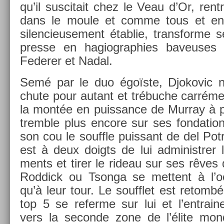
qu’il sus­citait chez le Veau d’Or, re­nt
dans le moule et comme tous et en 
silen­cieuse­ment étab­lie, trans­for­me 
pre­sse en hagiog­ra­phies baveuses d
Feder­er et Nadal.
Semé par le duo égoïste, Djokovic ne
chute pour autant et trébuche carrém
la montée en puis­sance de Mur­ray à pa
tremble plus en­core sur ses fon­da­tio
son cou le souffle puis­sant de del Pot
est à deux doigts de lui ad­ministr­er le
ments et tirer le rideau sur ses rêves
Rod­dick ou Tson­ga se met­tent à l’o
qu’à leur tour. Le soufflet est re­tomb
top 5 se re­fer­me sur lui et l’entraine
vers la secon­de zone de l’élite mon­