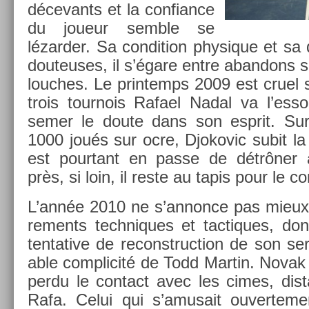
décevants et la con­fian­ce
du joueur semble se
lézard­er. Sa con­di­tion physique et s
douteuses, il s’égare entre ab­an­dons s
louc­hes. Le prin­temps 2009 est cruel s
trois tour­nois Rafael Nadal va l’es­so
semer le doute dans son esprit. Sur 
1000 joués sur ocre, Djokovic subit la 
est pour­tant en passe de détrôner a
près, si loin, il reste au tapis pour le c
L’année 2010 ne s’an­nonce pas mieux,
re­ments tech­niques et tac­tiques, d
ten­tative de re­construc­tion de son ser
able com­plicité de Todd Mar­tin. Novak 
perdu le con­tact avec les cimes, dis
Rafa. Celui qui s’amusait ouver­te­me