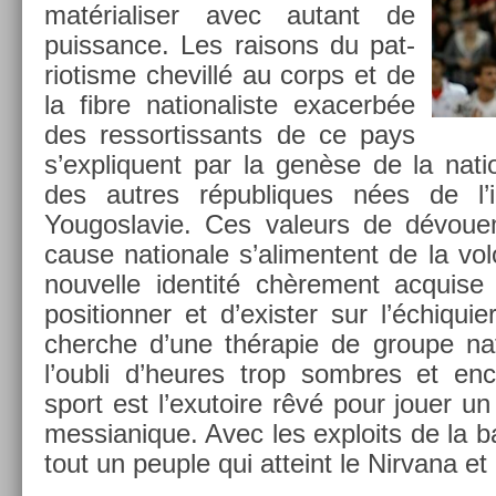
matérialis­er avec autant de
puis­sance. Les raisons du pat­
riotis­me chevillé au corps et de
la fibre nationalis­te ex­acerbée
des re­ssor­tissants de ce pays
s’expliquent par la genèse de la na­tio
des aut­res répub­liques nées de l’i
Yougoslavie. Ces valeurs de dévoue­
cause nationale s’alimen­tent de la volo
nouvel­le iden­tité chère­ment ac­qu­is
positionn­er et d’exist­er sur l’échiqui­e
cherche d’une thérapie de groupe nati
l’oubli d’heures trop sombres et en­co
sport est l’exutoire rêvé pour jouer un r
mes­sianique. Avec les ex­ploits de la 
tout un peu­ple qui at­teint le Nir­vana et 