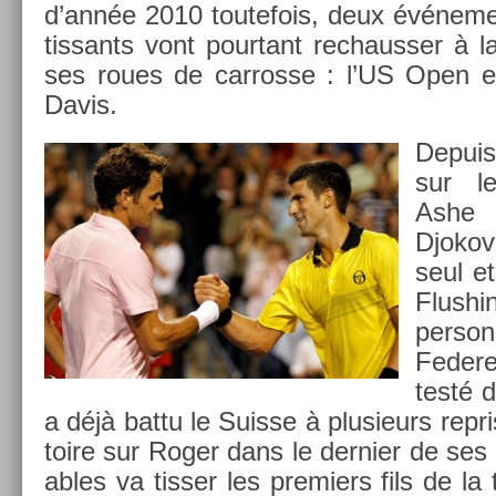
d’année 2010 toutefois, deux événe­me
tissants vont pour­tant re­chauss­er à la 
ses roues de car­rosse : l’US Open et
Davis.
De­puis
sur l
Ashe 
Djokov
seul e
Flush­
per­s
Feder­
testé d
a déjà battu le Suis­se à plusieurs re­pr
toire sur Roger dans le de­rni­er de ses 
ables va tiss­er les pre­mi­ers fils de la 