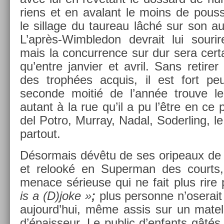
riens et en avalant le moins de pous­s
le sil­lage du taureau lâché sur son aut
L’après-Wimbledon de­vrait lui souri
mais la con­curr­ence sur dur sera cer­
qu’entre jan­vi­er et avril. Sans re­tir­
des trophées ac­quis, il est fort peu
secon­de moitié de l’année trouve l
autant à la rue qu’il a pu l’être en ce p
del Potro, Mur­ray, Nadal, Soderl­ing, l
par­tout.
Désor­mais dévêtu de ses oripeaux de 
et re­looké en Super­man des co­urts
menace sérieuse qui ne fait plus rire 
is a (D)joke »
;
plus per­son­ne n’oserait
aujourd’hui, même assis sur un mate
d’épais­seur. Le pub­lic d’en­fants gât