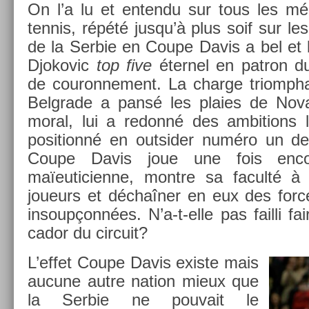
On l’a lu et en­ten­du sur tous les m
ten­nis, répété jusqu’à plus soif sur les
de la Ser­bie en Coupe Davis a bel et 
Djokovic
top five
éter­nel en pat­ron du
de co­uron­ne­ment. La char­ge tri­omp
Be­lgrade a pansé les pla­ies de Nova
moral, lui a re­donné des am­bi­tions l
positionné en out­sid­er numéro un d
Coupe Davis joue une fois en­c
maïeuticien­ne, montre sa faculté à
joueurs et déchaîner en eux des for
in­soup­çonnées. N’a-t-elle pas fail­li f
cador du cir­cuit?
L’effet Coupe Davis ex­is­te mais
aucune autre na­tion mieux que
la Ser­bie ne pouvait le