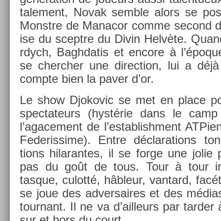
tale­ment, Novak semble alors se posit
Monstre de Man­acor comme second de 
ise du sceptre du Divin Helvète. Quan
rdych, Baghdatis et en­core à l’époqu
se cherch­er une di­rec­tion, lui a déj
com­pte bien la paver d’or.
Le show Djokovic se met en place po
spec­tateurs (hystérie dans le camp 
l’agace­ment de l’es­tablish­ment AT­Pi­e
Federis­sime). Entre déclara­tions tonit
tions hilaran­tes, il se forge une jolie 
pas du goût de tous. Tour à tour ir­r
tasque, culotté, hâbleur, van­tard, facét
se joue des ad­versaires et des médias 
tour­nant. Il ne va d’ail­leurs par tard­er 
sur et hors du court.