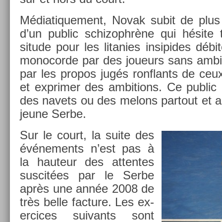
Médiatique­ment, Novak subit de plus 
d’un pub­lic schizophrène qui hésite 
situde pour les lit­an­ies in­sipides dé
mono­cor­de par des joueurs sans am­bi­
par les pro­pos jugés ronflants de ceux 
et ex­prim­er des am­bi­tions. Ce pub­lic
des navets ou des melons par­tout et a 
jeune Serbe.
Sur le court, la suite des
événe­ments n’est pas à
la hauteur des at­tentes
sus­cit­ées par le Serbe
après une année 2008 de
très belle fac­ture. Les ex­
er­cices suivants sont