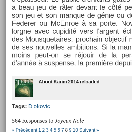
a beau jeu de râler de­vant le côté pe
son jeu et son man­que de génie ou de
Feder­er ou McEn­roe à sa porte. No
lorgne avec cupidité vers l’ar­gent é
des Mous­quetaires, pro­chain ob­jec­tif
de ses nouvel­les am­bi­tions. Si la ma
moins peut-on se réjouir de la per­s
d’année à sus­pen­se, la première de­pu
About
Karim 2014 re­loaded
Tags:
Djokovic
564 Responses to
Joyeux Nole
« Précédent
1
2
3
4
5
6
7
8
9
10
Suivant »