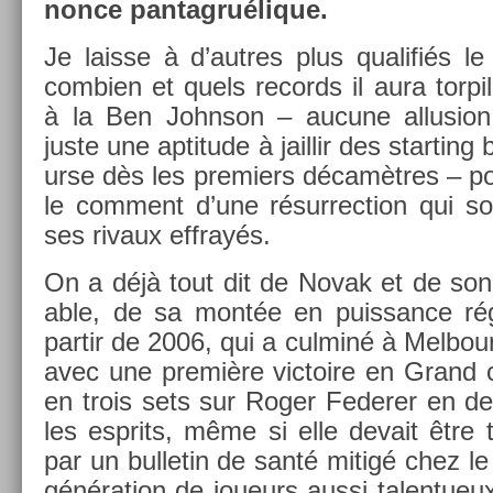
nonce pan­tagrué­lique.
Je lais­se à d’aut­res plus qualifiés l
com­bi­en et quels re­cords il aura tor­p
à la Ben Johnson – aucune al­lus­ion
juste une ap­titude à jail­lir des start­ing
ur­se dès les pre­mi­ers décamètres – p
le com­ment d’une résur­rec­tion qui so
ses rivaux effrayés.
On a déjà tout dit de Novak et de son é
able, de sa montée en puis­sance rég
par­tir de 2006, qui a cul­miné à Mel­bour
avec une première vic­toire en Grand c
en trois sets sur Roger Feder­er en de
les esprits, même si elle de­vait être
par un bul­letin de santé mitigé chez le
généra­tion de joueurs aussi talen­tueu