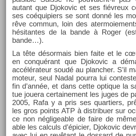
autant que Djokovic et ses fiévreux com
ses co­équipi­ers se sont donné les moy
rêve com­mun, loin des ater­moie­ments
hésitan­tes de la bande à Roger (est-
bande…).
La tête désor­mais bien faite et le cœu
en conquérant que Djokovic a déma
accélérateur soudé au planch­er. S’il m
moteur, seul Nadal pour­ra lui con­test
fin d’année, et dans cette opt­ique la s
tue jouera cer­taine­ment les juges de 
2005, Rafa y a pris ses quar­ti­ers, prêt
les gros points ATP à dis­tribu­er sur 
ce non néglige­able de faire de même
able les cal­culs d’épici­er, Djokovic devr
avec lui en revêtant le dos­sard de n