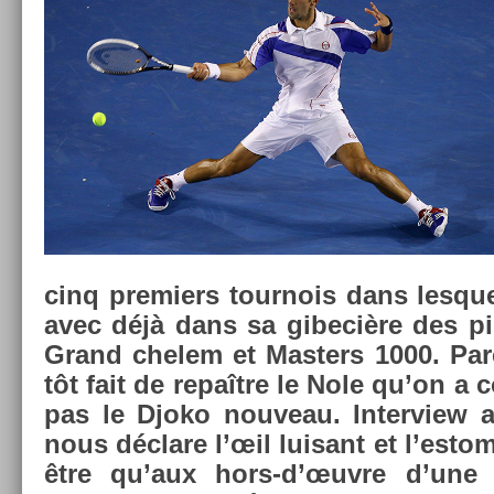
cinq pre­mi­ers tour­nois dans les­que
avec déjà dans sa gibeciè­re des p
Grand chelem et Mast­ers 1000. Pare
tôt fait de repaître le Nole qu’on a
pas le Djoko nouveau. In­ter­view apr
nous déclare l’œil luisant et l’es­to
être qu’aux hors-d’œuvre d’une