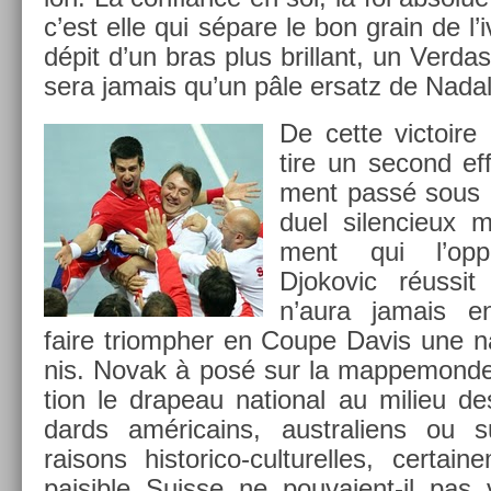
c’est elle qui sépare le bon grain de l’iv
dépit d’un bras plus bril­lant, un Ver­da
sera jamais qu’un pâle er­satz de Nadal
De cette vic­toir
tire un second ef
ment passé sous l
duel silen­cieux m
ment qui l’op­
Djokovic réussit
n’aura jamais en
faire tri­omph­er en Coupe Davis une na
nis. Novak à posé sur la map­pemon­de
tion le drapeau nation­al au milieu des
dards américains, australiens ou 
raisons historico-culturelles, cer­tai
paisib­le Suis­se ne pouvaient-il pas