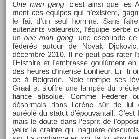
One man gang
, c’est ainsi que les
ment ces équipes qui n’exis­tent, gag­
le fait d’un seul homme. Sans faire o
eutenants valeureux, l’équipe serbe 
un
one man gang
, une es­couade de
fédérés auto­ur de Novak Djokovi
décembre 2010, Il ne peut pas rater l’o
l’His­toire et l’embras­se goulûment en
des heures d’in­tense bon­heur. En tri­
ce à Be­lgrade, Nole trem­pe ses lè
Graal et s’offre une lampée du précieu
fian­ce ab­solue. Comme Feder­er ou
désor­mais dans l’arène sûr de lui 
auréolé du statut d’épouvan­tail. C’est
mais le doute dans l’esprit de l’op­posi­
yeux la crain­te qui naguère ob­scur­cis
ion. La con­fian­ce en soi, la foi ab­sol