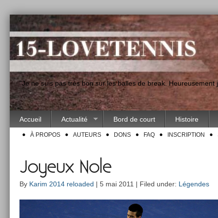
"Je ne suis pas très bon sur les balles de break. Heureusement
Accueil
Actualité
Bord de court
Histoire
À PROPOS
AUTEURS
DONS
FAQ
INSCRIPTION
Joyeux Nole
By
Karim 2014 reloaded
| 5 mai 2011 | Filed under:
Légendes