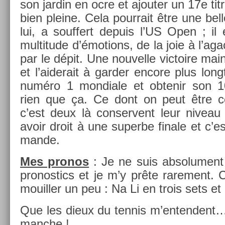
son jar­din en ocre et ajout­er un 17e ti
bien pleine. Cela pour­rait être une bel
lui, a souf­fert de­puis l’US Open ; i
multi­tude d’émo­tions, de la joie à l’ag
par le dépit. Une nouvel­le vic­toire main
et l’aiderait à gard­er en­core plus lo
numéro 1 mon­diale et ob­tenir son 
rien que ça. Ce dont on peut être cer
c’est deux là con­ser­vent leur niveau 
avoir droit à une super­be fin­ale et c’e
man­de.
Mes pro­nos
: Je ne suis ab­solu­ment
pro­nos­tics et je m’y prête rare­ment. 
mouill­er un peu : Na Li en trois sets et
Que les dieux du ten­nis m’en­tendent
manche !