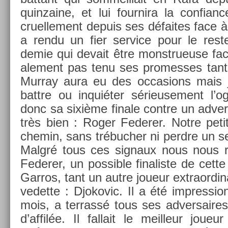
quin­zaine, et lui four­nira la con­fian­
cruel­le­ment de­puis ses défaites face à
a rendu un fier ser­vice pour le rest
demie qui de­vait être monstrueuse face
ale­ment pas tenu ses pro­mes­ses tant 
Mur­ray aura eu des oc­cas­ions mais
battre ou inquiéter sérieuse­ment l’ogr
donc sa sixième fin­ale con­tre un ad­ver
très bien : Roger Feder­er. Notre petit
chemin, sans trébuch­er ni per­dre un se
Malgré tous ces sig­naux nous nous re
Feder­er, un pos­sible fin­alis­te de cett
Garros, tant un autre joueur extra­or­dina
vedet­te : Djokovic. Il a été im­pres­sio
mois, a ter­rassé tous ses ad­versaires
d’affilée. Il fal­lait le meil­leur joueu