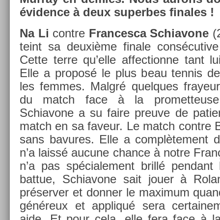
évid­ence à deux super­bes fin­ales !
Na Li
con­tre
Fran­cesca Schiavone
(
teint sa deuxième fin­ale con­sécutiv
Cette terre qu’elle af­fection­ne tant lu
Elle a pro­posé le plus beau ten­nis de
les fem­mes. Malgré quel­ques frayeur
du match face à la pro­met­teuse 
Schiavone a su faire pre­uve de pati­en
match en sa faveur. Le match con­tre Ba
sans bavures. Elle a com­plète­ment 
n’a laissé aucune chan­ce à notre Fran
n’a pas spéciale­ment brillé pen­dant
bat­tue, Schiavone sait jouer à Rola
préserv­er et donn­er le maxi­mum quand
généreux et appliqué sera cer­taine­
aide. Et pour cela, elle fera face à la