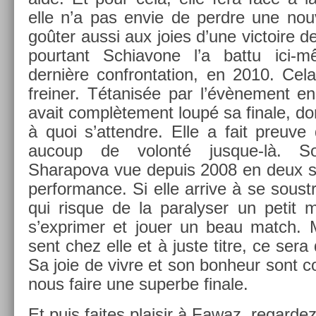
elle n’a pas envie de per­dre une nouve
goûter aussi aux joies d’une vic­toire 
pour­tant Schiavone l’a battu ici-
dernière con­fron­ta­tion, en 2010. Cel
frein­er. Tétanisée par l’évène­ment en ja
avait com­plète­ment loupé sa fin­ale, d
à quoi s’at­tendre. Elle a fait pre­uve
aucoup de volonté jusque-là. Sor­
Sharapova vue de­puis 2008 en deux s
per­for­mance. Si elle ar­rive à se soustr
qui ris­que de la para­lys­er un petit 
s’exprim­er et jouer un beau match.
sent chez elle et à juste titre, ce sera 
Sa joie de vivre et son bon­heur sont co
nous faire une super­be fin­ale.
Et puis faites plaisir à Fawaz, re­gar­de