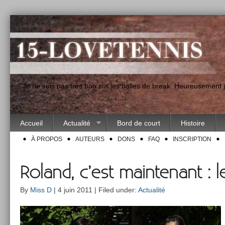
"Je ne suis pas très bon sur les balles de break. Heureusement
Accueil
Actualité
Bord de court
Histoire
À PROPOS
AUTEURS
DONS
FAQ
INSCRIPTION
Roland, c’est maintenant : l
By
Miss D
| 4 juin 2011 | Filed under:
Actualité