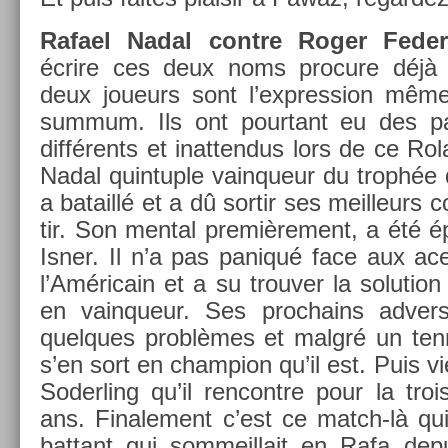
Rafael Nadal con­tre Roger Fede
écrire ces deux noms pro­cure déjà 
deux joueurs sont l’express­ion même
sum­mum. Ils ont pour­tant eu des par
différents et in­at­tendus lors de ce R
Nadal quin­tu­ple vain­queur du trophée
a bataillé et a dû sor­tir ses meil­leurs
tir. Son ment­al pre­miè­re­ment, a été é
Isner. Il n’a pas paniqué face aux ac
l’Américain et a su trouv­er la sol­u­tio
en vain­queur. Ses pro­chains ad­vers
quel­ques problèmes et malgré un ten­n
s’en sort en champ­ion qu’il est. Puis v
Soderl­ing qu’il re­ncontre pour la troi
ans. Fin­ale­ment c’est ce match-là qui
bat­tant qui som­meil­lait en Rafa de­