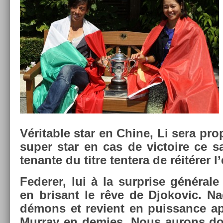
Vérit­able star en Chine, Li sera pro
super star en cas de vic­toire ce 
tenan­te du titre ten­tera de réitérer l
Feder­er, lui à la sur­pr­ise générale 
en brisant le rêve de Djokovic. N
démons et re­vient en puis­sance ap
Mur­ray en de­m­ies. Nous aurons do