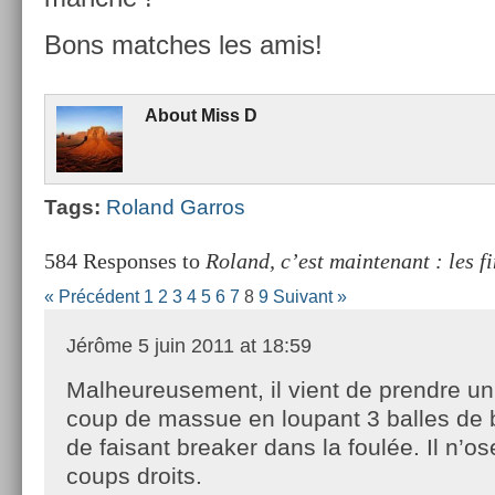
Bons matches les amis!
About
Miss D
Tags:
Roland Gar­ros
584 Responses to
Roland, c’est maintenant : les f
« Précédent
1
2
3
4
5
6
7
8
9
Suivant »
Jérôme
5 juin 2011 at 18:59
Malheureusement, il vient de prendre u
coup de massue en loupant 3 balles de 
de faisant breaker dans la foulée. Il n’o
coups droits.