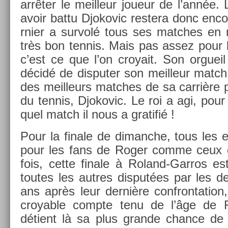
arrêter le meil­leur joueur de l’année. L
avoir battu Djokovic re­stera donc en­c
rni­er a sur­volé tous ses matches en
très bon ten­nis. Mais pas assez pour
c’est ce que l’on croyait. Son or­gueil
décidé de dis­put­er son meil­leur matc
des meil­leurs matches de sa carrière pou
du ten­nis, Djokovic. Le roi a agi, pour re
quel match il nous a gratifié !
Pour la fin­ale de di­manche, tous les e
pour les fans de Roger comme ceux 
fois, cette fin­ale à Roland-Garros es
toutes les aut­res dis­put­ées par les 
ans après leur dernière con­fron­ta­tio
croy­able com­pte tenu de l’âge de Fe
détient là sa plus gran­de chan­ce de