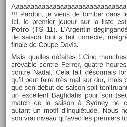
Aaaaaaaaaaaaaaaaaaaaaaaaaaaa
!!! Par­don, je viens de tomb­er dans 
Ici, le pre­mi­er joueur sur la liste e
Potro
(TS 11). L’Ar­gentin dégin­gand
de saison tout a fait cor­rec­te, malg
fin­ale de Coupe Davis.
Mais quel­les défaites ! Cinq man­ches d
croy­able con­tre Ferr­er, quat­re heure
con­tre Nadal. Cela fait désor­mais l
qu’il peut faire très mal sur dur, mais
que son début de saison soit tonit­ruant
un ex­cel­lent Baghdatis pour son (se
match de la saison à Syd­ney ne co
autant un motif d’inquiétude. Nous ne
son vrai niveau qu’avec les pre­mi­ers 