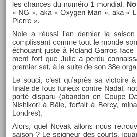
les chan­ces du numéro 1 mon­di­al,
No
« NG », aka « Oxyg­en Man », aka « Le d
Pier­re ».
Nole a réussi l’an de­rni­er la saison
complis­sant comme tout le monde son 
échouant juste à Roland-Garros face à 
ment fort que Julie a perdu con­nais­
pre­mi­er set, à la suite de son 38e or­
Le souci, c’est qu’après sa vic­toire
fin­ale de fous furieux con­tre Nadal, n
porté dis­paru (ab­an­don en Coupe Dav
Nis­hikori à Bâle, for­fait à Bercy, min
Londres).
Alors, quel Novak al­lons nous retro­u
saison ? Le seig­neur des co­urts, joua