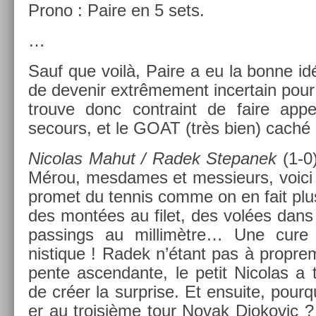
Prono : Paire en 5 sets.
…
Sauf que voilà, Paire a eu la bonne idé
de de­venir ex­trême­ment in­cer­tain p
trouve donc contra­int de faire ap
secours, et le GOAT (très bien) caché
Nicolas Mahut / Radek Stepanek
(1-0
Mérou, mes­dames et mes­sieurs, voici
pro­met du ten­nis comme on en fait plus
des montées au filet, des volées dans
pass­ings au mil­limètre… Une cure 
nistique ! Radek n’étant pas à pro­pre­
pente as­cen­dante, le petit Nicolas a 
de créer la sur­pr­ise. Et en­suite, pour­
er au troisiè­me tour Novak Djokovic 