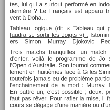
tes, lui qui a sur­tout per­formé en in­d
dernière ? Le Français est ap­paru tr
vent à Doha…
Tab­leau logique (dit « Tab­leau qui 
faud­ra se sor­tir les doigts ») :
Is­tomin
ers – Simon – Mur­ray – Djokovic – Fed
Trois matchs tran­quil­les, un match 
d’enfer, voilà le pro­gram­me de Jo s’
l’Open d’Australie. Son tour­noi com­me
le­ment en huitièmes face à Gil­les Simon
toutefois jamais eu de problème par­ticul
l’enchaine­ment de la mort : Mur­ray, 
En battre un, c’est pos­sible ; deux, po
faut pas rêver. Pour rafl­er la mise, il 
cours se dégage d’une manière ou d’un