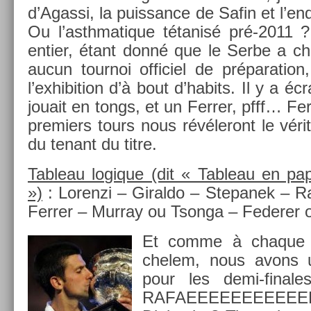
d’Agas­si, la puis­sance de Safin et l’en
Ou l’asthmatique tétanisé pré-2011 
en­ti­er, étant donné que le Serbe a cho
aucun tour­noi of­ficiel de prépara­tion
l’ex­hibi­tion d’à bout d’habits. Il y a é
jouait en tongs, et un Ferr­er, pfff… Fer
pre­mi­ers tours nous révéleront le véri
du tenant du titre.
Tab­leau logique (dit « Tab­leau en papi
»)
: Loren­zi – Giral­do – Stepanek – R
Ferr­er – Mur­ray ou Tson­ga – Feder­er
Et comme à chaque t
chelem, nous avons un 
pour les demi-final
RAFAEEEEEEEEEEEL