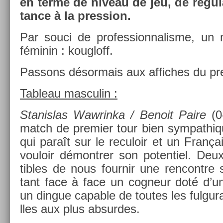
en terme de niveau de jeu, de régula
tance à la pre­ss­ion.
Par souci de pro­fes­sion­nalis­me, un 
féminin : koug­loff.
Pas­sons désor­mais aux af­fiches du pre­
Tab­leau mas­culin :
Stanis­las Waw­rinka / Be­noit Paire
(0-
match de pre­mi­er tour bien sym­pat­hi
qui paraît sur le re­culoir et un Franç
vouloir démontr­er son poten­tiel. De
tibles de nous four­nir une re­ncontre 
tant face à face un cog­neur doté d’un 
un di­ngue cap­able de toutes les ful­gur
lles aux plus ab­sur­des.