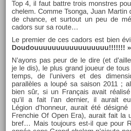
Top 4, il faut battre trois monstres po
chelem. Comme Tson­ga, Juan Mar­tin d
de chan­ce, et sur­tout un peu de m
cadors sur sa route…
Le pre­mi­er de ces cadors est bien é
Doudouuuuuuuuuuuuuuuuu!!!!!!! » 
N’ayons pas peur de le dire (et d’ail­l
je le dis), le plus grand joueur de tous
temps, de l’univ­ers et des di­mens­i
para­llèles a loupé sa saison 2011 ; a
bien sûr, si un Français avait réalis
qu’il a fait l’an de­rni­er, il aurait e
Légion d’hon­neur, aurait été désig
Frenchie Of Open Era), aurait fait la u
bref… Mais toujours est-il que pour R