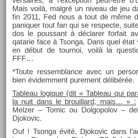
versaires, à l’ex­cep­tion peut-être d’
Mais voilà, malgré un niveau de jeu d
fin 2011, Fed nous a tout de même d
paniqu­er tout fan qui se re­spec­te, sui
dos le pous­sant à déclar­er for­fait a
qatarie face à Tson­ga. Dans quel état va
en début de tour­noi, voilà la ques­t
FFF…
*Toute re­ssemblan­ce avec un per­son­
bien évidem­ment pure­ment délibérée.
Tab­leau logique (dit « Tab­leau qui pa
la nuit dans le brouil­lard, mais… » :
Melz­er – Tomic ou Dol­gopolov – de
Djokovic.
Ouf ! Tson­ga évité, Djokovic dans l’a