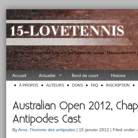
"Je ne suis pas très bon sur les balles de break. Heureusement
Accueil
Actualité
Bord de court
Histoire
À PROPOS
AUTEURS
DONS
FAQ
INSCRIPTION
Australian Open 2012, Chapte
Antipodes Cast
By
Arno, l'homme des antipodes
| 15 janvier 2012 | Filed under: