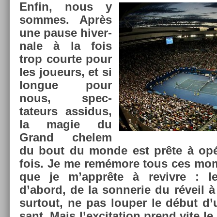
Enfin, nous y
som­mes. Après
une pause hiver­
nale à la fois
trop co­ur­te pour
les joueurs, et si
lon­gue pour
nous, spec­
tateurs as­sidus,
la magie du
Grand chelem
du bout du monde est prête à opé
fois. Je me remémore tous ces mo­me
que je m’apprête à re­viv­re : le b
d’abord, de la son­nerie du réveil 
sur­tout, ne pas loup­er le début d’
sant. Mais l’ex­cita­tion prend vite le