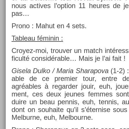
nous ac­tives l’op­tion 11 heures de j
pas…
Prono : Mahut en 4 sets.
Tab­leau féminin :
Croyez-moi, trouv­er un match in­téres­s
ficulté con­sidér­able… Mais je l’ai fait !
Gisela Dulko / Maria Sharapova
(1-2) : 
able de ce pre­mi­er tour, entre d
agréables à re­gard­er jouir, euh, jo
ment, ces deux jeunes fem­mes sont 
duire un beau pen­nis, euh, ten­nis, 
dont on souhaite qu’il s’étern­ise sous l
Mel­burne, euh, Mel­bour­ne.