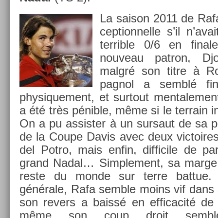
La saison 2011 de Rafa
cep­tion­nelle s’il n’av
ter­rible 0/6 en fin­
nouveau pat­ron, Dj
malgré son titre à Ro
pagnol a semblé fin
physique­ment, et sur­tout men­tale­men
a été très pénible, même si le ter­rain i
On a pu as­sist­er à un sur­saut de sa pa
de la Coupe Davis avec deux vic­toire
del Potro, mais enfin, dif­ficile de par
grand Nadal… Simple­ment, sa marge 
reste du monde sur terre bat­tue
générale, Rafa semble moins vif dans 
son re­v­ers a baissé en ef­ficacité de
même son coup droit semble