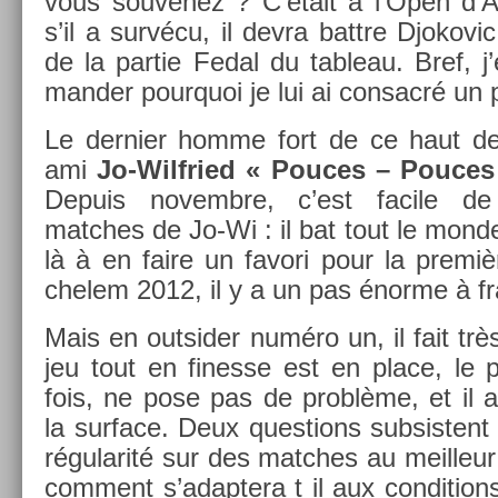
vous souvenez ? C’était à l’Open d’Au
s’il a survécu, il devra battre Djokovic
de la par­tie Fedal du tab­leau. Bref, 
mand­er pour­quoi je lui ai con­sacré un
Le de­rni­er homme fort de ce haut de
ami
Jo-Wilfried « Pouces – Pouces
De­puis novembre, c’est facile de p
matches de Jo-Wi : il bat tout le monde
là à en faire un favori pour la premi
chelem 2012, il y a un pas énorme à fr
Mais en out­sid­er numéro un, il fait très
jeu tout en fin­es­se est en place, le
fois, ne pose pas de problème, et il ap
la sur­face. Deux ques­tions sub­sis­tent
régularité sur des matches au meil­leur
com­ment s’adap­tera t il aux con­di­ti