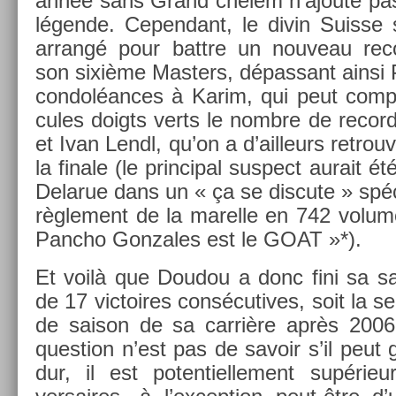
année sans Grand chelem n’ajoute pa
légende. Cepen­dant, le divin Suis­s
ar­rangé pour battre un nouveau re­co
son sixième Mast­ers, dépas­sant ains
con­dol­éances à Karim, qui peut com­p
cules doigts verts le nombre de re­cord
et Ivan Lendl, qu’on a d’ail­leurs retro
la fin­ale (le prin­cip­al sus­pect aurait
De­larue dans un « ça se dis­cute » spéci
règle­ment de la marel­le en 742 volu
Pancho Gon­zales est le GOAT »*).
Et voilà que Doudou a donc fini sa sa
de 17 vic­toires con­sécutives, soit la se
de saison de sa carrière après 200
ques­tion n’est pas de savoir s’il peut g
dur, il est poten­tiel­le­ment supéri