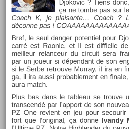
Djokovic ? Tiens donc,
ça ne tombe pas sur le t
Coach K, je plaisan­te… Coach ? L
déconne pas ! CO­AAAAAAAAAAAAAA
Bref, le seul dang­er poten­tiel pour Djo
carré est Raonic, et il est dif­ficile de
meil­leur re­lan­ceur du cir­cuit sera 
par un joueur si dépen­dant de son en­g
si le Serbe retro­uve Mur­ray, il ira en fi
ga, il ira aussi pro­bab­le­ment en fin­al
aura match.
Plus bas dans le tab­leau se trouve 
trans­cendé par l’ap­port de son nouv
PZ One re­vient en jeu pour secourir 
fort que l’origin­al, ça donne
Ivan­dy 
l’Ul­time PZ. Notre Highland­er du pauv­