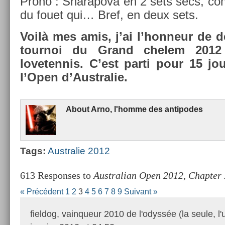
Prono : Sharapova en 2 sets secs, co
du fouet qui… Bref, en deux sets.
Voilà mes amis, j’ai l’hon­neur de déc
tour­noi du Grand chelem 2012
lovetennis. C’est parti pour 15 jou
l’Open d’Australie.
About
Arno, l'homme des anti­podes
Tags:
Australie 2012
613 Responses to
Australian Open 2012, Chapter 
« Précédent
1
2
3
4
5
6
7
8
9
Suivant »
fieldog, vainqueur 2010 de l'odyssée (la seule, l'