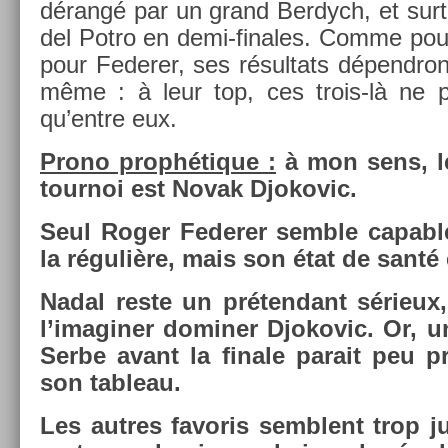
dérangé par un grand Be­rdych, et sur­t
del Potro en demi-finales. Comme po
pour Feder­er, ses résul­tats dépendron
même : à leur top, ces trois-là ne pe
qu’entre eux.
Prono prophétique :
à mon sens, l
tour­noi est Novak Djokovic.
Seul Roger Feder­er semble cap­able
la régulière, mais son état de santé 
Nadal reste un préten­dant sérieux, 
l’imagin­er domin­er Djokovic. Or, un
Serbe avant la fin­ale para­it peu p
son tab­leau.
Les aut­res favoris semblent trop ju