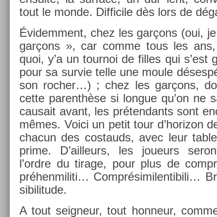
tout le monde. Dif­ficile dès lors de d
Évidem­ment, chez les garçons (oui, je
garçons », car comme tous les ans, 
quoi, y’a un tour­noi de fil­les qui s’est g
pour sa sur­vie telle une moule désesp
son roch­er…) ; chez les garçons, don
cette parenthèse si lon­gue qu’on ne s
causait avant, les préten­dants sont en­
mêmes. Voici un petit tour d’horizon de
chacun des co­stauds, avec leur tab­le
prime. D’ail­leurs, les joueurs ser
l’ordre du tirage, pour plus de com­p
préhen­militi… Com­présimilen­tibili… Br
sibilitude.
A tout seig­neur, tout hon­neur, com­me