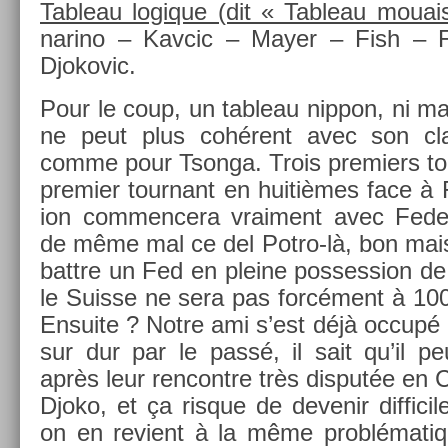
Tab­leau logique (dit « Tab­leau moua
narino – Kav­cic – Mayer – Fish – F
Djokovic.
Pour le coup, un tab­leau nip­pon, ni m
ne peut plus cohérent avec son cla
comme pour Tson­ga. Trois pre­mi­ers to
pre­mi­er tour­nant en huitièmes face à F
ion com­men­cera vrai­ment avec Fede
de même mal ce del Potro-là, bon mais p
battre un Fed en pleine pos­sess­ion 
le Suis­se ne sera pas forcément à 100
En­suite ? Notre ami s’est déjà occup
sur dur par le passé, il sait qu’il peu
après leur re­ncontre très dis­put­ée e
Djoko, et ça ris­que de de­venir dif­fici
on en re­vient à la même pro­blématiq