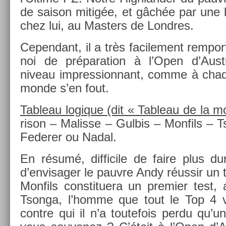
de saison mitigée, et gâchée par une b
chez lui, au Mast­ers de Londres.
Cepen­dant, il a très facile­ment re­mpor
noi de prépara­tion à l’Open d’Austra
niveau im­pres­sion­nant, comme à chaq
monde s’en fout.
Tab­leau logique (dit « Tab­leau de la mo
rison – Mal­is­se – Gul­bis – Mon­fils – 
Feder­er ou Nadal.
En résumé, dif­ficile de faire plus dur
d’en­visag­er le pauv­re Andy réussir un
Mon­fils con­stituera un pre­mi­er test,
Tson­ga, l’homme que tout le Top 4 vo
con­tre qui il n’a toutefois perdu qu’u