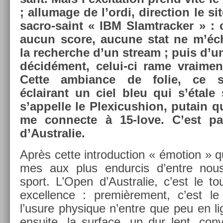
; al­lumage de l’ordi, di­rec­tion le si
sacro-saint « IBM Slamtrack­er » : c
aucun score, aucune stat ne m’écha
la re­cherche d’un stream ; puis d’u
décidément, celui-ci rame vrai­me
Cette am­bian­ce de folie, ce sol
éclairant un ciel bleu qui s’étale 
s’ap­pelle le Plexicush­ion, putain q
me con­nec­te à 15-love. C’est pa
d’Australie.
Après cette in­troduc­tion « émo­tion » q
mes aux plus end­ur­cis d’entre nou
sport. L’Open d’Australie, c’est le tou
ex­cell­ence : pre­miè­re­ment, c’est 
l’usure physique n’entre que peu en li
en­suite, la sur­face, un dur lent, con­