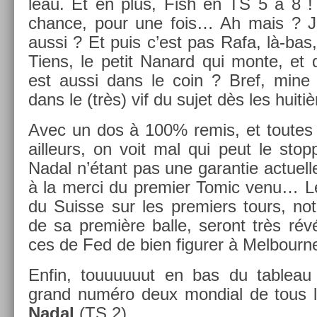
leau. Et en plus, Fish en TS 5 à 8 ! 
chan­ce, pour une fois… Ah mais ? Jua
aussi ? Et puis c’est pas Rafa, là-bas,
Tiens, le petit Nanard qui monte, et 
est aussi dans le coin ? Bref, mine d
dans le (très) vif du sujet dès les huit
Avec un dos à 100% remis, et toutes
ail­leurs, on voit mal qui peut le stopp­
Nadal n’étant pas une garan­tie ac­tuel­l
à la merci du pre­mi­er Tomic venu… Le
du Suis­se sur les pre­mi­ers tours, no
de sa première balle, seront très révé
ces de Fed de bien figur­er à Mel­bour­n
Enfin, touuuuuut en bas du tab­leau
grand numéro deux mon­di­al de tous
Nadal
(TS 2).