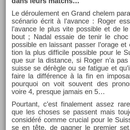
dans leurs matchs…
Le déroule­ment en Grand chelem para­it
scénario écrit à l’avan­ce : Roger es­
l’avan­ce le plus vite pos­sible et de le
bout ; Nadal es­saie de tenir le choc
pos­sible en lais­sant pass­er l’orage et
tion la plus dif­ficile pos­sible pour le 
que sur la dis­tan­ce, si Roger n’a pas 
suis­se se dérègle ou se fatigue et qu’il
faire la différence à la fin en im­po
pour­quoi on voit souvent des pro­no
voire 4, pre­sque jamais en 5…
Pour­tant, c’est fin­ale­ment assez r
que les choses se pas­sent mais toujou
con­sidéré comme cruci­al pour le Suis­s
se en tête, de gagn­er le pre­mi­er set