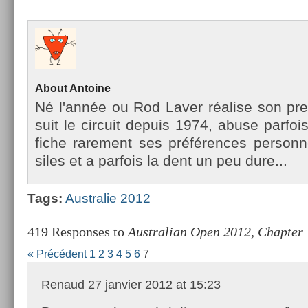
About
An­toine
Né l'année ou Rod Laver réalise son pre
suit le cir­cuit de­puis 1974, abuse par­fois
fiche rare­ment ses préfér­ences per­son­n
siles et a par­fois la dent un peu dure...
Tags:
Australie 2012
419 Responses to
Australian Open 2012, Chapter V
« Précédent
1
2
3
4
5
6
7
Renaud
27 janvier 2012 at 15:23