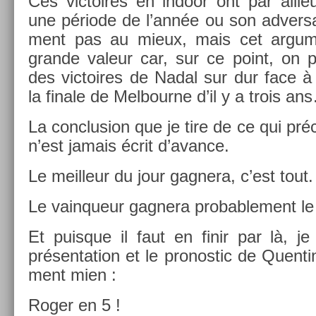
Ces vic­toires en in­door ont par ail­l
une période de l’année ou son ad­versa
ment pas au mieux, mais cet ar­gu­m
gran­de valeur car, sur ce point, on 
des vic­toires de Nadal sur dur face à 
la fin­ale de Mel­bour­ne d’il y a trois a
La con­clus­ion que je tire de ce qui pré
n’est jamais écrit d’avan­ce.
Le meil­leur du jour gag­nera, c’est tout.
Le vain­queur gag­nera pro­bab­le­ment le 
Et puis­que il faut en finir par là, je
présen­ta­tion et le pro­nos­tic de Quen­t
ment mien :
Roger en 5 !