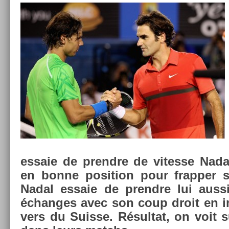
es­saie de pre­ndre de vites­se Nad
en bonne posi­tion pour frapp­er 
Nadal es­saie de pre­ndre lui auss
échan­ges avec son coup droit en in­s
v­ers du Suis­se. Résul­tat, on voit su