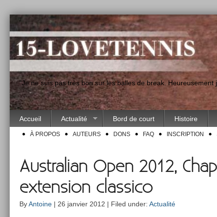
"Je ne suis pas très bon sur les balles de break. Heureusement
Accueil
Actualité
Bord de court
Histoire
À PROPOS
AUTEURS
DONS
FAQ
INSCRIPTION
Australian Open 2012, Chap
extension classico
By
Antoine
| 26 janvier 2012 | Filed under:
Actualité