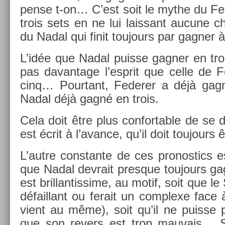
pense t-on… C’est soit le mythe du Fe
trois sets en ne lui lais­sant aucune c
du Nadal qui finit toujours par gagn­er 
L’idée que Nadal puis­se gagn­er en tro
pas davan­tage l’esprit que celle de F
cinq… Pour­tant, Feder­er a déjà gag
Nadal déjà gagné en trois.
Cela doit être plus con­fort­able de se 
est écrit à l’avan­ce, qu’il doit toujou
L’autre con­stan­te de ces pro­nos­tics e
que Nadal de­vrait pre­sque toujours ga
est bril­lantis­sime, au motif, soit que le
défail­lant ou ferait un com­plexe face
vient au même), soit qu’il ne puis­se p
que son re­v­ers est trop mauvais… So