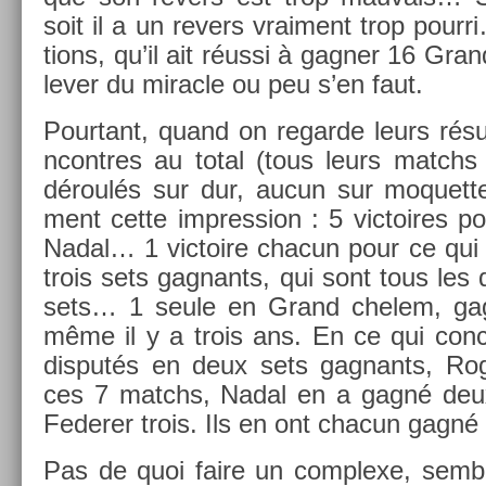
soit il a un re­v­ers vrai­ment trop pour
tions, qu’il ait réussi à gagn­er 16 Gra
lev­er du mirac­le ou peu s’en faut.
Pour­tant, quand on re­gar­de leurs résul
ncontres au total (tous leurs matchs 
déroulés sur dur, aucun sur moquet­te
ment cette im­press­ion : 5 vic­toires p
Nadal… 1 vic­toire chacun pour ce qui
trois sets gag­nants, qui sont tous les
sets… 1 seule en Grand chelem, gag
même il y a trois ans. En ce qui con­
dis­putés en deux sets gag­nants, R
ces 7 matchs, Nadal en a gagné deux
Feder­er trois. Ils en ont chacun gagné 
Pas de quoi faire un com­plexe, sembl