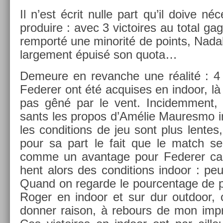
Il n’est écrit nulle part qu’il doive néc
produire : avec 3 vic­toires au total g
re­mporté une minorité de points, Nada
lar­ge­ment épuisé son quota…
De­meure en re­vanche une réalité : 4 
Feder­er ont été ac­quises en in­door, là
pas gêné par le vent. In­cidem­ment, j’
sants les pro­pos d’Amélie Maures­mo in
les con­di­tions de jeu sont plus len­tes,
pour sa part le fait que le match se
comme un avan­tage pour Feder­er car
hent alors des con­di­tions in­door : 
Quand on re­gar­de le pour­centage de p
Roger en in­door et sur dur out­door, 
donn­er raison, à re­bours de mon im­