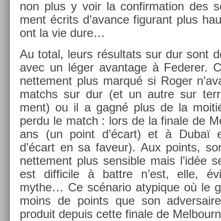
non plus y voir la con­fir­ma­tion des 
ment écrits d’avan­ce figurant plus hau
ont la vie dure…
Au total, leurs résul­tats sur dur sont d
avec un léger avan­tage à Feder­er. C
net­te­ment plus marqué si Roger n’av
matchs sur dur (et un autre sur terre
ment) ou il a gagné plus de la moiti
perdu le match : lors de la fin­ale de Mel
ans (un point d’écart) et à Dubaï 
d’écart en sa faveur). Aux points, so
net­te­ment plus sen­sib­le mais l’idée s
est dif­ficile à battre n’est, elle, 
mythe… Ce scénario atypique où le ga
moins de points que son ad­versaire
produit de­puis cette fin­ale de Mel­bour­