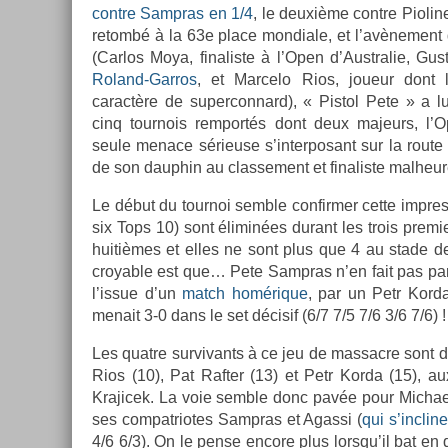
con­tre Sampras en 1/4
, le deuxième con­tre Pioline
re­tombé à la 63e place mon­diale, et l’avène­men
(Car­los Moya, fin­alis­te à l’Open d’Australie, Gus
Roland-Garros
, et Mar­celo Rios, joueur dont le
caractère de super­con­nard), « Pis­tol Pete » a lu
cinq tour­nois re­mportés dont deux majeurs, l’
seule menace sérieuse s’in­terposant sur la route
de son daup­hin au clas­se­ment et fin­alis­te mal­h
Le début du tour­noi semble con­firm­er cette im­pre
six Tops 10) sont éliminées durant les trois pre­mi­
huitièmes et elles ne sont plus que 4 au stade des
croy­able est que… Pete Sampras n’en fait pas par­t
l’issue d’un
match homérique
, par un Petr Korda 
menait 3-0 dans le set décisif (6/7 7/5 7/6 3/6 7/6) !
Les quat­re sur­vivants à ce jeu de mas­sacre sont 
Rios (10), Pat Raft­er (13) et Petr Korda (15), aux
Krajicek. La voie semble donc pavée pour Mic­hael
ses com­pat­riotes Sampras et Agas­si (
qui s’inclin
4/6 6/3). On le pense en­core plus lorsqu’il bat en