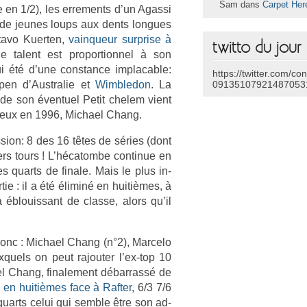
Sam dans
Carpet Her
 en 1/2), les er­re­ments d’un Agas­si
t de jeunes loups aux dents lon­gues
­tavo Kuert­en,
vain­queur sur­pr­ise à
twitto du jour
 talent est pro­por­tion­nel à son
i été d’une con­stan­ce im­plac­able:
https://twitter.com/co
Open d’Australie et
Wimbledon
. La
09135107921487053
 de son éven­tuel Petit chelem vient
eureux en 1996, Mic­hael Chang.
ss­ion: 8 des 16 têtes de séries (dont
ers tours ! L’hécatom­be con­tinue en
 quarts de fin­ale. Mais le plus in­
ie : il a été éliminé en huitièmes, à
éblouis­sant de clas­se, alors qu’il
donc : Mic­hael Chang (n°2), Mar­celo
­quels on peut rajout­er l’ex-top 10
 Chang, fin­ale­ment débar­rassé de
e en huitièmes face à Raft­er
, 6/3 7/6
 quarts celui qui semble être son ad­