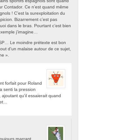
rtains sportifs espagnols sont quand
ur Contador. Ce n’est quand même
ols ! C’est la surexploitation du
picion. Bizarrement c’est pas
quoi dans le bras. Pourtant c’est bien
l’exemple j’imagine…
 ESP… Le moindre prétexte est bon
tout d’un malaise autour de ce sujet,
me ».
nt forfait pour Roland
a senti la pression
, ajoutant qu’il essaierait quand
net…
toujours marrant.