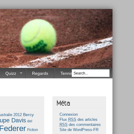
Quizz
Regards
Tennis Race
Méta
Bercy
ustralie 2012
Connexion
upe Davis
Flux
RSS
des articles
del
RSS
des commentaires
Federer
Fiction
Site de WordPress-FR