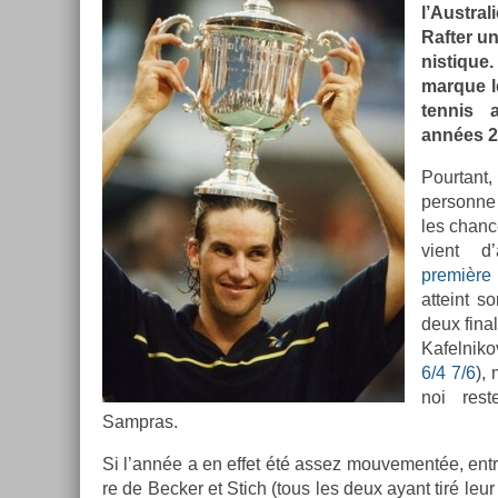
l’Austral
Raft­er un
nistique
mar­que l
ten­nis 
années 2
Pour­tant,
per­son­n
les chan­ce
vient d’
première
at­teint s
deux fin­
Kafel­nik
6/4 7/6
), 
noi rest
Sampras.
Si l’année a en effet été assez mouvementée, entre 
re de Be­ck­er et Stich (tous les deux ayant tiré l