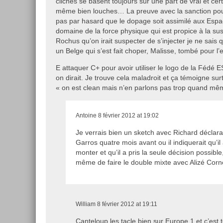
clichés se basent toujours sur une part de vrai et ce
même bien louches… La preuve avec la sanction po
pas par hasard que le dopage soit assimilé aux Espagn
domaine de la force physique qui est propice à la sus
Rochus qu’on irait suspecter de s’injecter je ne sais 
un Belge qui s’est fait choper, Malisse, tombé pour 
E attaquer C+ pour avoir utiliser le logo de la Fédé
on dirait. Je trouve cela maladroit et ça témoigne sur
« on est clean mais n’en parlons pas trop quand mê
Antoine
8 février 2012 at 19:02
Je verrais bien un sketch avec Richard déclara
Garros quatre mois avant ou il indiquerait qu’il 
monter et qu’il a pris la seule décision possible
même de faire le double mixte avec Alizé Cor
William
8 février 2012 at 19:11
Canteloup les tacle bien sur Europe 1 et c’est 