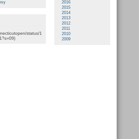
esy
2016
2015
2014
2013
2012
2011
nnecticutopen/status/1
2010
1?s=09)
2009