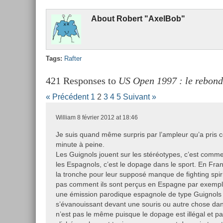
About
Robert "Ax­el­Bob"
Tags:
Raft­er
421 Responses to
US Open 1997 : le rebon
« Précédent
1
2
3
4
5
Suivant »
William
8 février 2012 at 18:46
Je suis quand même surpris par l’ampleur qu’a pris 
minute à peine.
Les Guignols jouent sur les stéréotypes, c’est comm
les Espagnols, c’est le dopage dans le sport. En Fra
la tronche pour leur supposé manque de fighting spiri
pas comment ils sont perçus en Espagne par exemple
une émission parodique espagnole de type Guignols
s’évanouissant devant une souris ou autre chose dans
n’est pas le même puisque le dopage est illégal et pa