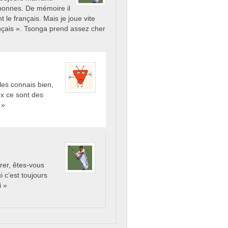
 bonnes. De mémoire il
t le français. Mais je joue vite
ançais ». Tsonga prend assez cher
 les connais bien,
ux ce sont des
 »
rer, êtes-vous
i c’est toujours
i »