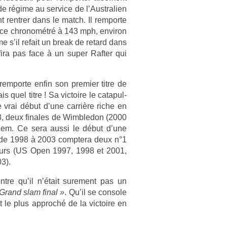
de régime au ser­vice de l’Australi­en
 re­ntr­er dans le match. Il re­mpor­te
r­vice chronométré à 143 mph, en­viron
 s’il re­fait un break de re­tard dans
fira pas face à un super Raft­er qui
e­mpor­te enfin son pre­mi­er titre de
uel titre ! Sa vic­toire le cat­apul­
e vrai début d’une carrière riche en
98, deux fin­ales de Wimbledon (2000
elem. Ce sera aussi le début d’une
ui de 1998 à 2003 com­ptera deux n°1
majeurs (US Open 1997, 1998 et 2001,
3).
re qu’il n’était sur­e­ment pas un
 Grand slam final »
. Qu’il se con­sole
st le plus approché de la vic­toire en