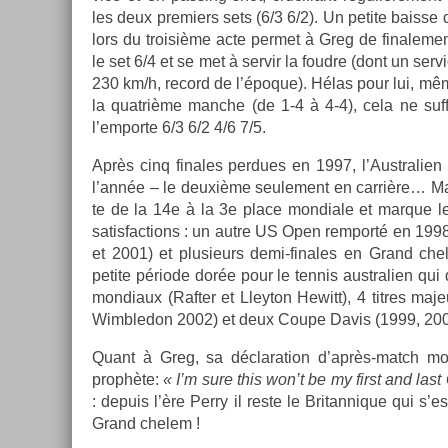
les deux pre­mi­ers sets (6/3 6/2). Un petite bais­se 
lors du troisiè­me acte per­met à Greg de fin­ale­ment
le set 6/4 et se met à ser­vir la foud­re (dont un se
230 km/h, re­cord de l’époque). Hélas pour lui, même
la quat­rième man­che (de 1-4 à 4-4), cela ne suf­
l’em­porte 6/3 6/2 4/6 7/5.
Après cinq fin­ales per­dues en 1997, l’Australi­en r
l’année – le deuxième seule­ment en carrière… Mais q
te de la 14e à la 3e place mon­diale et mar­que l
satis­fac­tions : un autre US Open re­mporté en 19
et 2001) et plusieurs demi-finales en Grand ch
petite période dorée pour le ten­nis australi­en q
mon­diaux (Raft­er et Lleyton Hewitt), 4 tit­res 
Wimbledon 2002) et deux Coupe Davis (1999, 200
Quant à Greg, sa déclara­tion d’après-match mont
prophète:
« I’m sure this won’t be my first and last
: de­puis l’ère Perry il reste le Britan­nique qui s’e
Grand chelem !