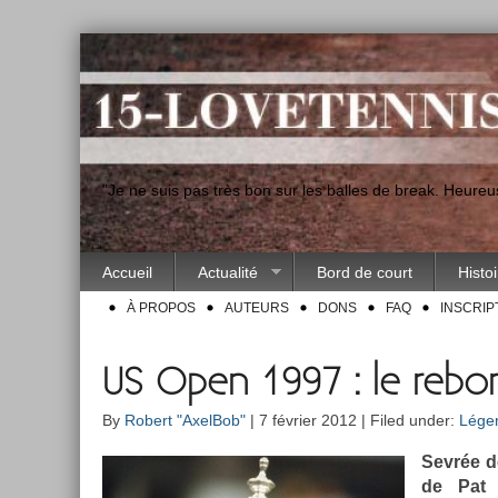
"Je ne suis pas très bon sur les balles de break. Heur
Accueil
Actualité
Bord de court
Histo
À PROPOS
AUTEURS
DONS
FAQ
INSCRIP
US Open 1997 : le reb
By
Robert "AxelBob"
| 7 février 2012 | Filed under:
Lége
Sevrée de
de Pat