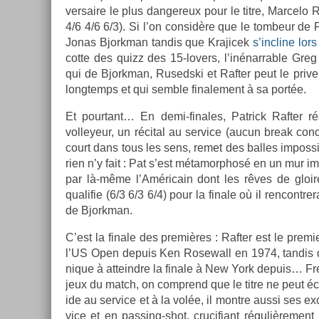
versaire le plus dan­gereux pour le titre, Mar­celo 
4/6 4/6 6/3). Si l’on con­sidère que le tom­beur de 
Jonas Bjorkman tan­dis que Krajicek
s’incline lor
cotte des quizz des 15-lovers, l’inénarr­able Gre
qui de Bjorkman, Rusedski et Raft­er peut le priv­er 
longtemps et qui semble fin­ale­ment à sa portée.
Et pour­tant… En demi-finales, Pat­rick Raft­er r
volleyeur, un récital au ser­vice (aucun break conc
court dans tous les sens, remet des bal­les im­pos­
rien n’y fait : Pat s’est métamorphosé en un mur im­
par là-même l’Américain dont les rêves de gloire 
qualifie (6/3 6/3 6/4) pour la fin­ale où il re­ncontre
de Bjorkman.
C’est la fin­ale des premières : Raft­er est le pre­mi­e
l’US Open de­puis Ken Rosewall en 1974, tan­dis q
nique à at­teindre la fin­ale à New York de­puis… Fr
jeux du match, on com­prend que le titre ne peut éch
ide au ser­vice et à la volée, il montre aussi ses ex­c
vice et en passing-shot, crucifiant réguliè­re­men