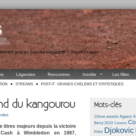
eusement je m'en procure beaucoup !" Roger Federer
ire
Légendes
Rencontres
Insolite
Les filles
TION
STREAMS
POST-IT : GRANDS CHELEMS ET STATISTIQUES
ond du kangourou
Mots-clés
ndes
Agassi
A
15love awards
Co
Bercy 2010
Connors
 tit­res majeurs de­puis la vic­toire
Djokovic
Potro
 Cash à Wimbledon en 1987,