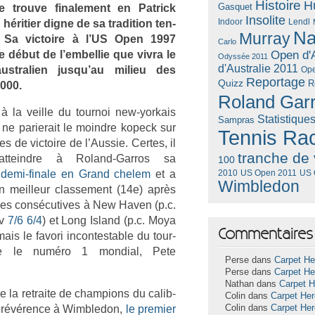
Histoire
H
Gasquet
ie trouve fin­ale­ment en Pat­rick
Insolite
Lendl
 hériti­er digne de sa tradi­tion ten­
Indoor
Na
Murray
. Sa vic­toire à l’US Open 1997
Carlo
e début de l’em­bellie que vivra le
Open d'A
Odyssée 2011
d'Australie 2011
australi­en jusqu’au milieu des
Ope
Reportage
Quizz
R
000.
Roland Gar
 à la veil­le du tour­noi new-yorkais
Statistique
Sampras
e ne parierait le moindre kopeck sur
Tennis Ra
s de vic­toire de l’Aus­sie. Cer­tes, il
tranche de 
at­teindre à Roland-Garros sa
100
 demi-finale en Grand chelem
et a
US Open 2011
US 
2010
Wimbledon
on meil­leur clas­se­ment (14e) après
ales con­sécutives à New Haven (p.c.
ov
7/6 6/4
) et Long Is­land (p.c. Moya
Commentaires 
mais le favori in­con­test­able du tour­
e le numéro 1 mon­di­al, Pete
Perse dans
Carpet He
Perse dans
Carpet He
Nathan dans
Carpet 
la re­traite de champ­ions du calib­
Colin dans
Carpet He
eur révérence à Wimbledon,
le pre­mi­er
Colin dans
Carpet He