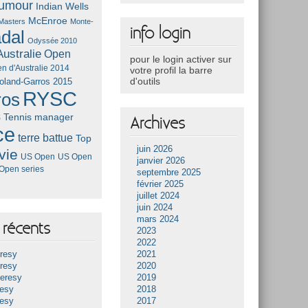
umour
Indian Wells
McEnroe
Masters
Monte-
info login
dal
Odyssée 2010
ustralie
Open
pour le login activer sur
n d'Australie 2014
votre profil la barre
d'outils
oland-Garros 2015
RYSC
ros
s
Tennis manager
Archives
ce
terre battue
Top
juin 2026
vie
US Open
US Open
janvier 2026
Open series
septembre 2025
février 2025
juillet 2024
juin 2024
mars 2024
récents
2023
2022
resy
2021
resy
2020
Heresy
2019
resy
2018
resy
2017