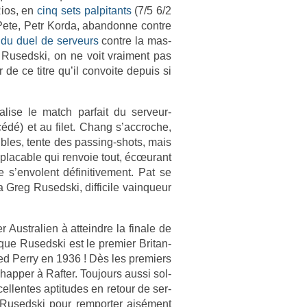
Rios, en
cinq sets pal­pitants
(7/5 6/2
Pete, Petr Korda, ab­an­donne con­tre
s du duel de ser­veurs
con­tre la mas­
g Rusedski, on ne voit vrai­ment pas
de ce titre qu’il con­voite de­puis si
éalise le match par­fait du serveur-
édé) et au filet. Chang s’accroc­he,
sibles, tente des passing-shots, mais
plac­able qui re­nvoie tout, écœurant
s’en­volent définitive­ment. Pat se
ra Greg Rusedski, dif­ficile vain­queur
r Australi­en à at­teindre la fin­ale de
ue Rusedski est le pre­mi­er Britan­
ed Perry en 1936 ! Dès les pre­mi­ers
app­er à Raft­er. Toujours aussi sol­
el­lentes ap­titudes en re­tour de ser­
t Rusedski pour re­mport­er aisément