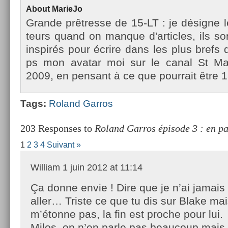
About
MarieJo
Gran­de prêtres­se de 15-LT : je désigne l
teurs quand on man­que d'ar­ticles, ils so
in­spirés pour écrire dans les plus brefs d
ps mon avatar moi sur le canal St Mar­
2009, en pen­sant à ce que pour­rait être 1
Tags:
Roland Gar­ros
203 Responses to
Roland Garros épisode 3 : en pa
1
2
3
4
Suivant »
William
1 juin 2012 at 11:14
Ça donne envie ! Dire que je n’ai jamais
aller… Triste ce que tu dis sur Blake ma
m’étonne pas, la fin est proche pour lui.
Milos, on n’en parle pas beaucoup mais il 