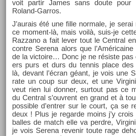
voit par­tir James sans doute pour 
Roland-Garros.
J’aurais été une fille nor­male, je sera
ce moment-là, mais voilà, suis-je cette
Raz­zano a fait lever tout le Centr­al en
con­tre Serena alors que l’Américaine 
de la vic­toire… Donc je ne résiste pas et
ers purs et durs du ten­nis place des
là, de­vant l’écran géant, je vois une S
rate un coup sur deux, et une Vir­gini
veut rien lui donn­er, sur­tout pas ce
du Centr­al s’ouv­rent en grand et à t
pos­sible d’entr­er sur le court, ça se 
deux ! Plus je re­gar­de moins j’y crois
bal­les de match elle va per­dre, Vir­gi
je vois Serena re­venir toute rage de­