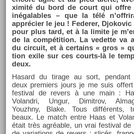
ximité du bord de court qui offre d
in­égal­ables – que la télé n’offr
apprécier le jeu ! Feder­er, Djokovic
pour plus tard, et à la li­mite je m’
de la com­péti­tion. La vedet­te va
du cir­cuit, et à cer­tains « gros » 
tion exile sur ces courts-là le te
deux.
Hasard du tirage au sort, pen­dant 
deux pre­mi­ers jours je me suis of­fer
fes­tiv­al de re­v­ers à une main : H
Volandri, Ungur, Di­mit­rov, Al­mag­
Youzhny, Blake. Tous différents, t
beaux. Le match entre Haas et Volan
était très agréable, un vrai fes­tiv­al de
de varia­tions de re­v­ers : slicés, frapp