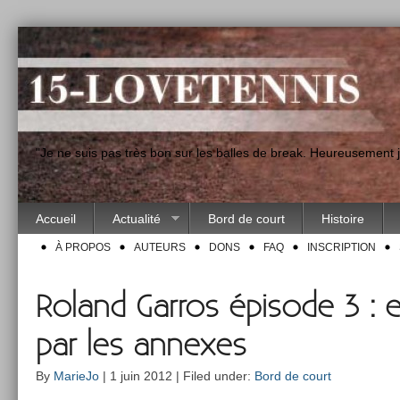
"Je ne suis pas très bon sur les balles de break. Heureusement
Accueil
Actualité
Bord de court
Histoire
À PROPOS
AUTEURS
DONS
FAQ
INSCRIPTION
Roland Garros épisode 3 : 
par les annexes
By
MarieJo
| 1 juin 2012 | Filed under:
Bord de court