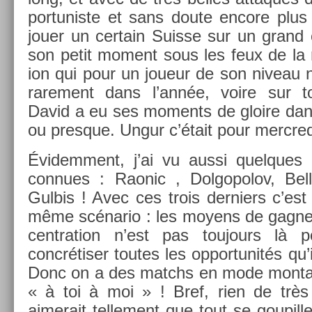
por­tunis­te et sans doute en­core plus
jouer un cer­tain Suis­se sur un grand 
son petit mo­ment sous les feux de la
ion qui pour un joueur de son niveau 
rare­ment dans l’année, voire sur t
David a eu ses mo­ments de gloire dans
ou pre­sque. Ungur c’était pour mercred
Évidem­ment, j’ai vu aussi quel­ques 
con­nues : Raonic , Dol­gopolov, Be­llu
Gul­bis ! Avec ces trois de­rni­ers c’es
même scénario : les moyens de gagn­er
centra­tion n’est pas toujours là p
concrétiser toutes les op­por­tunités qu’
Donc on a des matchs en mode mon­ta
« à toi à moi » ! Bref, rien de trè
aimerait tel­le­ment que tout se goupil