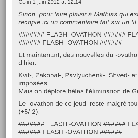
Colin
1 juin 2012 at 12:14
Sinon, pour faire plaisir à Mathias qui est
recopie ici un commentaire fait sur un fi
####### FLASH -OVATHON ###### F
###### FLASH -OVATHON ######
Et maintenant, des nouvelles du -ovatho
d’hier.
Kvit-, Zakopal-, Pavlyuchenk-, Shved- et
imposées.
Mais on déplore hélas l’élimination de Ga
Le -ovathon de ce jeudi reste malgré tout
(+5/-2).
####### FLASH -OVATHON ###### F
###### FLASH -OVATHON ######