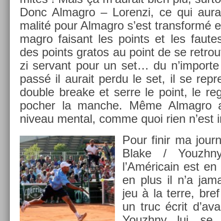
Donc Al­mag­ro – Loren­zi, ce qui aura
malité pour Al­mag­ro s’est trans­formé
mag­ro faisant les points et les fautes, 
des points gratos au point de se retro­
zi ser­vant pour un set… du n’im­porte
passé il aurait perdu le set, il se re­
doub­le breake et serre le point, le re
poch­er la man­che. Même Al­mag­ro 
niveau ment­al, comme quoi rien n’est in­
Pour finir ma journ
Blake / Youzhny.
l’Américain est en 
en plus il n’a jam
jeu à la terre, bref
un truc écrit d’ava
Youzhny, lui, se 