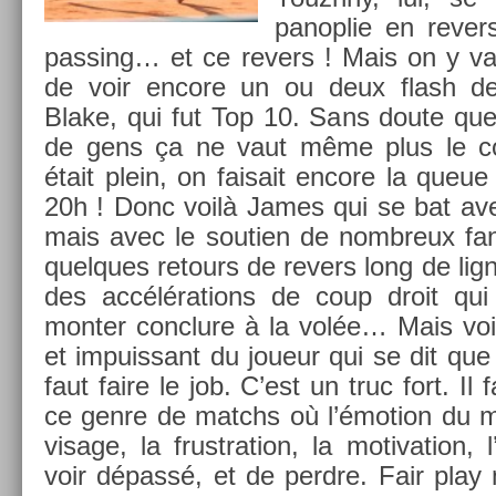
panop­lie en re­v­e
pass­ing… et ce re­v­ers ! Mais on y 
de voir en­core un ou deux flash d
Blake, qui fut Top 10. Sans doute que
de gens ça ne vaut même plus le co
était plein, on faisait en­core la queue 
20h ! Donc voilà James qui se bat a
mais avec le souti­en de nombreux fans.
quel­ques re­tours de re­v­ers long de li
des accéléra­tions de coup droit qui 
mont­er con­clure à la volée… Mais voil
et im­puis­sant du joueur qui se dit que 
faut faire le job. C’est un truc fort. Il 
ce genre de matchs où l’émo­tion du mo
visage, la frustra­tion, la motiva­tion, 
voir dépassé, et de per­dre. Fair play