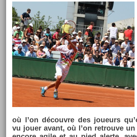
où l’on découv­re des joueurs qu’
vu jouer avant, où l’on retro­uve un
en­core agile et au pied al­er­te, av