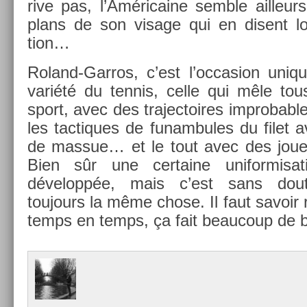
rive pas, l’Américaine semble ail­leur
plans de son visage qui en dis­ent lo
tion…
Roland-Garros, c’est l’oc­cas­ion uni­q
variété du ten­nis, celle qui mêle to
sport, avec des trajec­toires im­prob­abl
les tac­tiques de funam­bules du filet 
de mas­sue… et le tout avec des joueu
Bien sûr une cer­taine uni­for­misa
développée, mais c’est sans dout
toujours la même chose. Il faut savoir re
temps en temps, ça fait be­aucoup de b