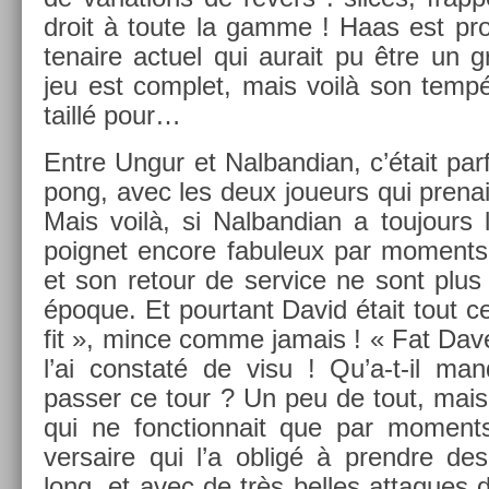
droit à toute la gamme ! Haas est pro­b
tenaire ac­tuel qui aurait pu être un g
jeu est com­plet, mais voilà son tempé
taillé pour…
Entre Ungur et Nal­bandian, c’était par­f
pong, avec les deux joueurs qui pre­nai
Mais voilà, si Nal­bandian a toujours 
poig­net en­core fabuleux par mo­ment
et son re­tour de ser­vice ne sont plus
époque. Et pour­tant David était tout ce
fit », mince comme jamais ! « Fat Dave 
l’ai con­staté de visu ! Qu’a-t-il m
pass­er ce tour ? Un peu de tout, mais 
qui ne fonction­nait que par mo­ment
versaire qui l’a obligé à pre­ndre des 
long, et avec de très be­lles at­taques d