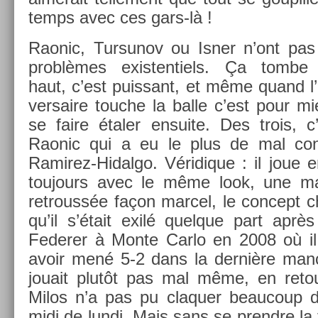
temps avec ces gars-là !
Raonic, Tur­sunov ou Isner n’ont pas
problèmes ex­is­tentiels. Ça tombe
haut, c’est puis­sant, et même quand l
versaire touc­he la balle c’est pour m
se faire étaler en­suite. Des trois, c
Raonic qui a eu le plus de mal con­
Ramirez-Hidalgo. Véridique : il joue en
toujours avec le même look, une ma
retro­ussée façon mar­cel, le con­cept c
qu’il s’était exilé quel­que part après
Feder­er à Monte Carlo en 2008 où il
avoir mené 5-2 dans la dernière man­c
jouait plutôt pas mal même, en re­tou
Milos n’a pas pu claqu­er be­aucoup d
midi de lundi. Mais sans se pre­ndre la 