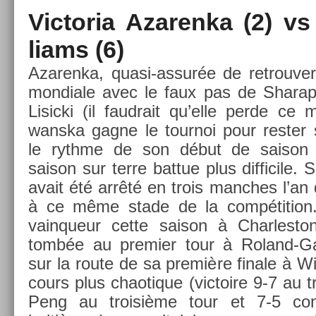
Vic­toria Azaren­ka (2) v
liams (6)
Azaren­ka, quasi-assurée de retro­uv­e
mon­diale avec le faux pas de Sharap
Li­sic­ki (il faud­rait qu’elle perde c
wanska gagne le tour­noi pour re­st­er 
le rythme de son début de saison p
saison sur terre bat­tue plus dif­ficile.
avait été arrêté en trois man­ches l’an d
à ce même stade de la com­péti­tion.
vain­queur cette saison à Char­lesto
tombée au pre­mi­er tour à Roland-Ga
sur la route de sa première fin­ale à 
cours plus chaotique (vic­toire 9-7 au t
Peng au troisiè­me tour et 7-5 co