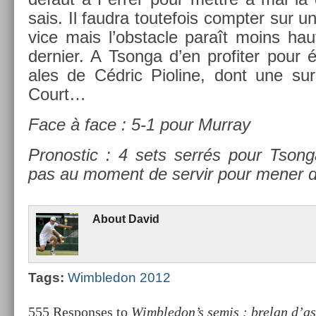
sais. Il faud­ra toutefois com­pt­er sur 
vice mais l’obstac­le paraît moins hau
de­rni­er. A Tson­ga d’en pro­fit­er pour
ales de Cédric Pioline, dont une s
Court…
Face à face : 5-1 pour Mur­ray
Pro­nos­tic : 4 sets serrés pour Tson­
pas au mo­ment de ser­vir pour mener
About
David
Tags:
Wimbledon 2012
555 Responses to
Wimbledon’s semis : brelan d’as