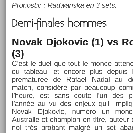
Pro­nos­tic : Rad­wanska en 3 sets.
Demi-finales hom­mes
Novak Djokovic (1) vs Ro
(3)
C’est le duel que tout le monde at­tendai
du tab­leau, et en­core plus de­puis 
prématurée de Rafael Nadal au d
match, con­sidéré par be­aucoup comm
l’heure, est sans doute l’un des pl
l’année au vu des en­jeux qu’il im­pl
Novak Djokovic, numéro un mon­di­
Australie et champ­ion en titre, auteur
noi très pro­bant malgré un set ab­