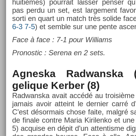
huitièmes) pour­rait laiss­er pens­er q
pas perdu un set, est lar­ge­ment favo
sorti en quart un match très sol­ide fac
6-3 7-5
) et semble sur une pente as­ce
Face à face : 7-1 pour Wil­liams
Pro­nos­tic : Serena en 2 sets.
Ag­neska Rad­wanska 
gelique Kerb­er (8)
Rad­wanska avait accédé au troisiè­me 
jamais avoir at­teint le de­rni­er carr
C’est désor­mais chose faite, malgré sa
de fin­ale con­tre Maria Kirilen­ko et une 
5) ac­qu­ise en dépit d’un at­tentis­me di