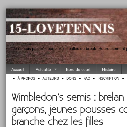
"Je ne suis pas très bon sur les balles de break. Heureusement
Accueil
Actualité
Bord de court
Histoire
À PROPOS
AUTEURS
DONS
FAQ
INSCRIPTION
Wimbledon’s semis : brelan 
garçons, jeunes pousses con
branche chez les filles