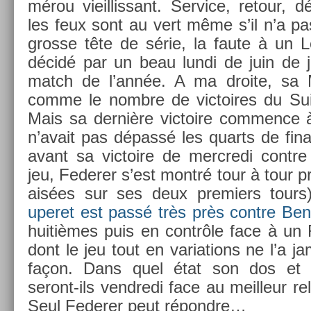
mérou vieil­lissant. Ser­vice, re­tour,
les feux sont au vert même s’il n’a pas
gros­se tête de série, la faute à un Le
décidé par un beau lundi de juin de 
match de l’année. A ma droite, sa 
comme le nombre de vic­toires du Su
Mais sa dernière vic­toire com­m­ence à
n’avait pas dépassé les quarts de fin­a
avant sa vic­toire de mercredi con­tr
jeu, Feder­er s’est montré tour à tour pro
aisées sur ses deux pre­mi­ers tours
uperet est passé très près con­tre Be­
huitièmes puis en contrôle face à un 
dont le jeu tout en varia­tions ne l’a 
façon. Dans quel état son dos et 
seront-ils vendredi face au meil­leur re­l
Seul Feder­er peut répondre…