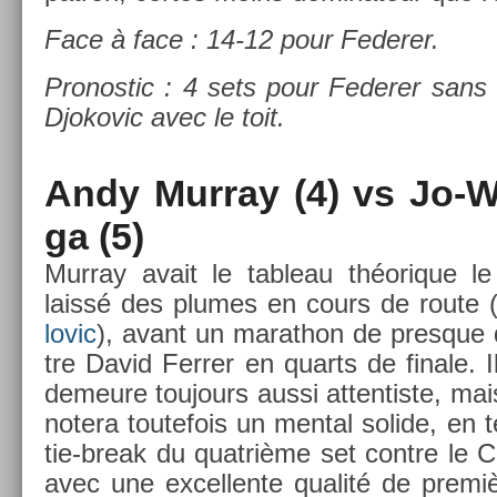
Face à face : 14-12 pour Feder­er.
Pro­nos­tic : 4 sets pour Feder­er sans 
Djokovic avec le toit.
Andy Mur­ray (4) vs Jo-W
ga (5)
Mur­ray avait le tab­leau théorique le 
laissé des plumes en cours de route 
lovic
), avant un marat­hon de pre­sque 
tre David Ferr­er en quarts de fin­ale. 
de­meure toujours aussi at­tentis­te, mai
notera toutefois un ment­al sol­ide, en 
tie-break du quat­rième set con­tre le C
avec une ex­cel­lente qualité de premiè