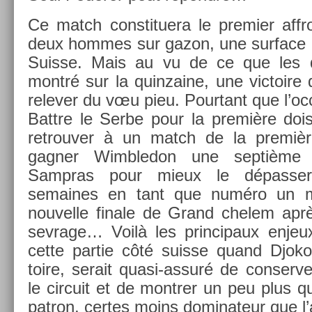
Ce match con­stituera le pre­mi­er affr
deux hom­mes sur gazon, une sur­face c
Suis­se. Mais au vu de ce que les
montré sur la quin­zaine, une vic­toire
re­lev­er du vœu pieu. Pour­tant que l’oc­c
Battre le Serbe pour la première dois
retro­uv­er à un match de la premièr
gagn­er Wimbledon une septième f
Sampras pour mieux le dépass­
semaines en tant que numéro un mon
nouvel­le fin­ale de Grand chelem apr
sev­rage… Voilà les prin­cipaux en­je
cette par­tie côté suis­se quand Djok
toire, serait quasi-assuré de con­serv­
le cir­cuit et de montr­er un peu plus qu
pat­ron, cer­tes moins dominateur que l’an