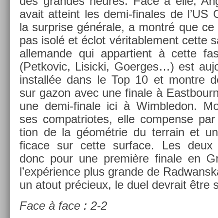
des gran­des heures. Face à elle, Ang
avait at­teint les demi-finales de l’US O
la sur­pr­ise générale, a montré que ce 
pas isolé et éclot véritab­le­ment cette
al­leman­de qui ap­partient à cette fas
(Pet­kovic, Li­sic­ki, Goer­ges…) est auj
in­stallée dans le Top 10 et montre de
sur gazon avec une fin­ale à Eas­tbour­ne
une demi-finale ici à Wimbledon. Mo
ses com­pat­riotes, elle com­pen­se par
tion de la géométrie du ter­rain et un
ficace sur cette sur­face. Les deux
donc pour une première fin­ale en G
l’expéri­ence plus gran­de de Rad­wanska 
un atout précieux, le duel de­vrait être 
Face à face : 2-2