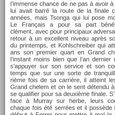
l’im­mense chan­ce de ne pas à avoir à 
lui avait barré la route de la fin­ale
années, mais Tson­ga qui lui pose m
Le Français a pour sa part bénéfi
clément, avec pour prin­cipaux ad­vers
re­tour à un ex­cel­lent niveau après son
du prin­temps, et Kohlschreib­er qui at­t
ans son pre­mi­er quart en Grand ch
l’instant moins bien que l’an de­rni­er
s’ap­puy­er sur son ser­vice et son 
temps que sur une sorte de tran­quil­l
rième fois de sa carrière, il at­teint l
Grand chelem et on le sent détendu à l
se qualifi­er pour sa deuxième fin­ale. S
face à Mur­ray sur herbe, leurs con­f
chaque fois été serrées et il possède l
défaut à Ferr­er pour mettre à mal la