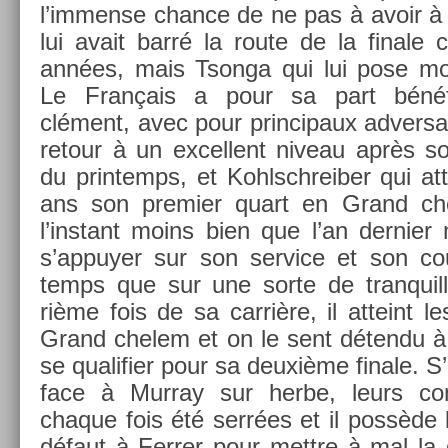
l’im­mense chan­ce de ne pas à avoir à 
lui avait barré la route de la fin­ale
années, mais Tson­ga qui lui pose m
Le Français a pour sa part bénéfi
clément, avec pour prin­cipaux ad­vers
re­tour à un ex­cel­lent niveau après son
du prin­temps, et Kohlschreib­er qui at­t
ans son pre­mi­er quart en Grand ch
l’instant moins bien que l’an de­rni­er
s’ap­puy­er sur son ser­vice et son 
temps que sur une sorte de tran­quil­l
rième fois de sa carrière, il at­teint l
Grand chelem et on le sent détendu à l
se qualifi­er pour sa deuxième fin­ale. S
face à Mur­ray sur herbe, leurs con­f
chaque fois été serrées et il possède l
défaut à Ferr­er pour mettre à mal la