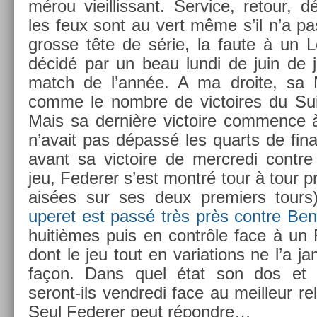
mérou vieil­lissant. Ser­vice, re­tour,
les feux sont au vert même s’il n’a pas
gros­se tête de série, la faute à un Le
décidé par un beau lundi de juin de 
match de l’année. A ma droite, sa 
comme le nombre de vic­toires du Su
Mais sa dernière vic­toire com­m­ence à
n’avait pas dépassé les quarts de fin­a
avant sa vic­toire de mercredi con­tr
jeu, Feder­er s’est montré tour à tour pro
aisées sur ses deux pre­mi­ers tours
uperet est passé très près con­tre Be­
huitièmes puis en contrôle face à un 
dont le jeu tout en varia­tions ne l’a 
façon. Dans quel état son dos et 
seront-ils vendredi face au meil­leur re­l
Seul Feder­er peut répondre…