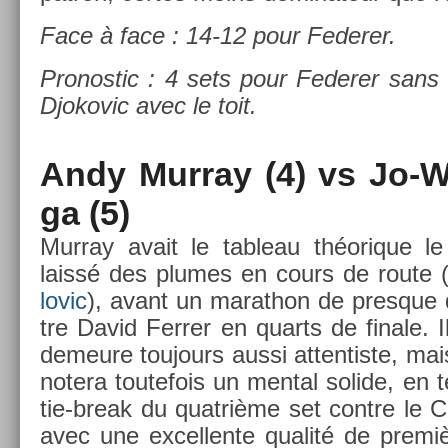
Face à face : 14-12 pour Feder­er.
Pro­nos­tic : 4 sets pour Feder­er sans 
Djokovic avec le toit.
Andy Mur­ray (4) vs Jo-W
ga (5)
Mur­ray avait le tab­leau théorique le 
laissé des plumes en cours de route 
lovic
), avant un marat­hon de pre­sque 
tre David Ferr­er en quarts de fin­ale. 
de­meure toujours aussi at­tentis­te, mai
notera toutefois un ment­al sol­ide, en 
tie-break du quat­rième set con­tre le C
avec une ex­cel­lente qualité de premiè