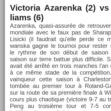
Vic­toria Azaren­ka (2) v
liams (6)
Azaren­ka, quasi-assurée de retro­uv­e
mon­diale avec le faux pas de Sharap
Li­sic­ki (il faud­rait qu’elle perde c
wanska gagne le tour­noi pour re­st­er 
le rythme de son début de saison p
saison sur terre bat­tue plus dif­ficile.
avait été arrêté en trois man­ches l’an d
à ce même stade de la com­péti­tion.
vain­queur cette saison à Char­lesto
tombée au pre­mi­er tour à Roland-Ga
sur la route de sa première fin­ale à 
cours plus chaotique (vic­toire 9-7 au t
Peng au troisiè­me tour et 7-5 co