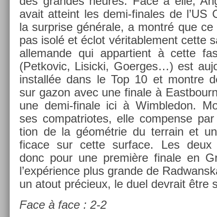
des gran­des heures. Face à elle, Ang
avait at­teint les demi-finales de l’US O
la sur­pr­ise générale, a montré que ce 
pas isolé et éclot véritab­le­ment cette
al­leman­de qui ap­partient à cette fas
(Pet­kovic, Li­sic­ki, Goer­ges…) est auj
in­stallée dans le Top 10 et montre de
sur gazon avec une fin­ale à Eas­tbour­ne
une demi-finale ici à Wimbledon. Mo
ses com­pat­riotes, elle com­pen­se par
tion de la géométrie du ter­rain et un
ficace sur cette sur­face. Les deux
donc pour une première fin­ale en G
l’expéri­ence plus gran­de de Rad­wanska 
un atout précieux, le duel de­vrait être 
Face à face : 2-2