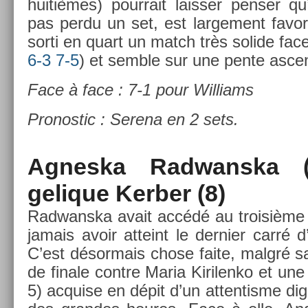
huitièmes) pour­rait laiss­er pens­er q
pas perdu un set, est lar­ge­ment favo
sorti en quart un match très sol­ide fac
6-3 7-5
) et semble sur une pente as­ce
Face à face : 7-1 pour Wil­liams
Pro­nos­tic : Serena en 2 sets.
Ag­neska Rad­wanska 
gelique Kerb­er (8)
Rad­wanska avait accédé au troisiè­me 
jamais avoir at­teint le de­rni­er carr
C’est désor­mais chose faite, malgré sa
de fin­ale con­tre Maria Kirilen­ko et une 
5) ac­qu­ise en dépit d’un at­tentis­me di