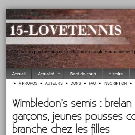
"Je ne suis pas très bon sur les balles de break. Heureusement
Accueil
Actualité
Bord de court
Histoire
À PROPOS
AUTEURS
DONS
FAQ
INSCRIPTION
Wimbledon’s semis : brelan 
garçons, jeunes pousses con
branche chez les filles