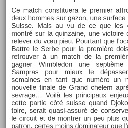
Ce match con­stituera le pre­mi­er affr
deux hom­mes sur gazon, une sur­face c
Suis­se. Mais au vu de ce que les
montré sur la quin­zaine, une vic­toire
re­lev­er du vœu pieu. Pour­tant que l’oc­c
Battre le Serbe pour la première dois
retro­uv­er à un match de la premièr
gagn­er Wimbledon une septième f
Sampras pour mieux le dépass­
semaines en tant que numéro un mon
nouvel­le fin­ale de Grand chelem apr
sev­rage… Voilà les prin­cipaux en­je
cette par­tie côté suis­se quand Djok
toire, serait quasi-assuré de con­serv­
le cir­cuit et de montr­er un peu plus qu
pat­ron, cer­tes moins dominateur que l’an