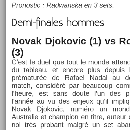
Pro­nos­tic : Rad­wanska en 3 sets.
Demi-finales hom­mes
Novak Djokovic (1) vs Ro
(3)
C’est le duel que tout le monde at­tendai
du tab­leau, et en­core plus de­puis 
prématurée de Rafael Nadal au d
match, con­sidéré par be­aucoup comm
l’heure, est sans doute l’un des pl
l’année au vu des en­jeux qu’il im­pl
Novak Djokovic, numéro un mon­di­
Australie et champ­ion en titre, auteur
noi très pro­bant malgré un set ab­