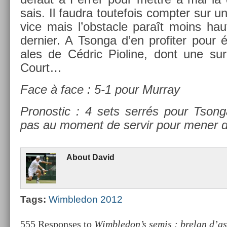
sais. Il faud­ra toutefois com­pt­er sur 
vice mais l’obstac­le paraît moins hau
de­rni­er. A Tson­ga d’en pro­fit­er pour
ales de Cédric Pioline, dont une s
Court…
Face à face : 5-1 pour Mur­ray
Pro­nos­tic : 4 sets serrés pour Tson­
pas au mo­ment de ser­vir pour mener
About
David
Tags:
Wimbledon 2012
555 Responses to
Wimbledon’s semis : brelan d’as