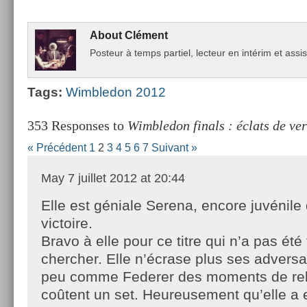
About
Clément
Post­eur à temps par­tiel, lec­teur en intérim et as­s
Tags:
Wimbledon 2012
353 Responses to
Wimbledon finals : éclats de ver
« Précédent
1
2
3
4
5
6
7
Suivant »
May
7 juillet 2012 at 20:44
Elle est géniale Serena, encore juvénile
victoire.
Bravo à elle pour ce titre qui n’a pas été 
chercher. Elle n’écrase plus ses adversai
peu comme Federer des moments de re
coûtent un set. Heureusement qu’elle a 