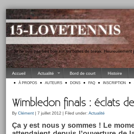
"Je ne suis pas très bon sur les balles de break. Heureusement
Accueil
Actualité
Bord de court
Histoire
À PROPOS
AUTEURS
DONS
FAQ
INSCRIPTION
Wimbledon finals : éclats de
By
Clément
| 7 juillet 2012 | Filed under:
Actualité
Ça y est nous y som­mes ! Le mo­m
at­tendaient de­puis l’ouver­ture de 