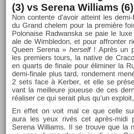
(3) vs Serena Wil­liams (6)
Non con­ten­te d’avoir at­teint les demi-
du Grand chelem pour la première fois
Polona­ise Rad­wanska se paie le luxe d
ale de Wimbledon, et pour affront­er 
Queen Serena »
her­self
! Après un p
les pre­mi­ers tours, la native de Crac
en quarts de fin­ale pour éli­min­er la R
demi-finale plus tard, ron­de­ment men
2 sets face à Kerb­er, et elle se prés
vant la meil­leure joueuse de ces der
réalis­er ce qui serait plus qu’un ex­ploi
En effet on voit mal ce que celle su
aura les yeux rivés cet après-midi po
Serena Wil­liams. Il se trouve que la n