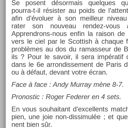
Se posent désor­mais quel­ques que
pourra-t-il résist­er au poids de l’at­t
afin d’évolu­er à son meil­leur niveau
rater son nouveau rendez-vous av
Apprendrons-nous enfin la raison de 
vers le ciel par le Scot­tish à chaque
problèmes au dos du ramas­seur de Bâl
ils ? Pour le savoir, il sera impératif 
dans le 6e ar­rondis­se­ment de Paris 
ou à défaut, de­vant votre écran.
Face à face : Andy Mur­ray mène 8-7.
Pro­nos­tic : Roger Feder­er en 4 sets.
En vous souhaitant d’ex­cellents matc
pi­en, une joie non-dissimulée ; et que
nent bien sûr.