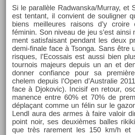
Si le para­llèle Rad­wanska/­Murray, et S
est ten­tant, il con­vient de soulign­e
biens meil­leures raisons d’y croire
féminin. Son niveau de jeu s’est ainsi mo
ment satis­faisant pen­dant les deux pr
demi-finale face à Tson­ga. Sans être u
ris­ques, l’Ecos­sais est aussi bien plu
tour­nois majeurs de­puis un an et dem
donn­er con­fian­ce pour sa premièr
chelem de­puis l’Open d’Australie 2011
face à Djokovic). In­cisif en re­tour, os­
man­ence entre 60% et 70% de premiè
déplaçant comme un félin sur le gazon
Lendl aura des armes à faire valoir d
point noir, ses deuxièmes bal­les rikik
que très rare­ment les 150 km/h et da