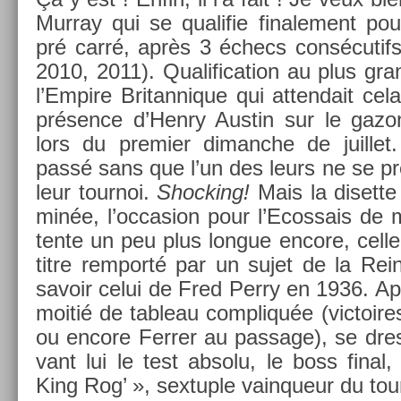
Mur­ray qui se qualifie fin­ale­ment pour
pré carré, après 3 échecs con­sécutifs
2010, 2011). Qualifica­tion au plus gr
l’Em­pire Britan­nique qui at­tendait cel
présence d’Henry Aus­tin sur le gaz
lors du pre­mi­er di­manche de juil­le
passé sans que l’un des leurs ne se pré
leur tour­noi.
Shock­ing!
Mais la dis­et­te
minée, l’oc­cas­ion pour l’Ecos­sais de 
tente un peu plus lon­gue en­core, celle r
titre re­mporté par un sujet de la Re
savoir celui de Fred Perry en 1936. Apr
moitié de tab­leau com­pliquée (vic­toires
ou en­core Ferr­er au pas­sage), se dre
vant lui le test ab­solu, le boss final
King Rog’ », sex­tu­ple vain­queur du tour