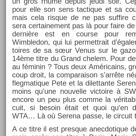
un gros rhume de­puis jeudi soir. Cep
pour elle son sens tac­tique et sa co­uv
mais cela ris­que de ne pas suf­fire 
sera cer­taine­ment pas là pour faire de 
dernière est en co­ur­se pour re
Wimbledon, qui lui per­mettrait d’égale
toires de sa sœur Venus sur le gazon 
14ème titre du Grand chelem. Pour de
au féminin ? Tous deux Américains, gro
coup droit, la com­paraison s’arrête né
fleg­matique Pete et la di­let­tante Sere
moins qu’une nouvel­le vic­toire à SW1
en­core un peu plus comme la vérit­abl
cuit, si be­soin était et quoi qu’en d
WTA… Là où Serena passe, le cir­cuit 
A ce titre il est pre­sque an­ec­dotique 