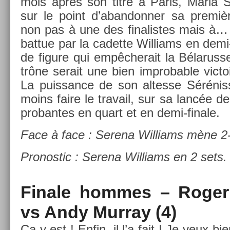
mois après son titre à Paris, Maria 
sur le point d’aban­donn­er sa premiè
non pas à une des fin­alis­tes mais à… 
bat­tue par la cadet­te Wil­liams en demi
de figure qui em­pêcherait la Bélarus­s
trône serait une bien im­prob­able vic­
La puis­sance de son al­tes­se Sérénis­
moins faire le travail, sur sa lancée de
pro­ban­tes en quart et en demi-finale.
Face à face : Serena Wil­liams mène 2
Pro­nos­tic : Serena Wil­liams en 2 sets.
Fin­ale hom­mes – Roger 
vs Andy Mur­ray (4)
Ça y est ! Enfin, il l’a fait ! Je veux bi