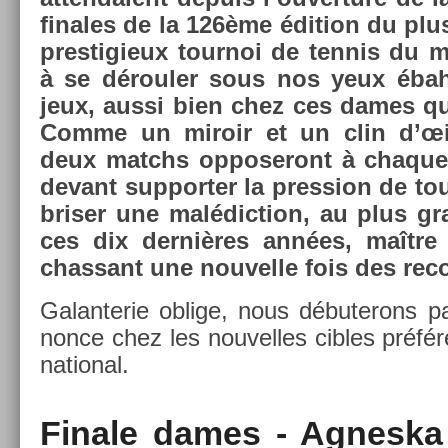
fin­ales de la 126ème édi­tion du plu
pre­stigieux tour­noi de ten­nis du
à se déroul­er sous nos yeux ébahi
jeux, aussi bien chez ces dames qu
Comme un miroir et un clin d’œil
deux matchs op­poseront à chaque f
de­vant sup­port­er la pre­ss­ion de t
bris­er une mal­édic­tion, au plus 
ces dix dernières années, maître 
chas­sant une nouvel­le fois des re­c
Galan­terie ob­lige, nous débuterons pa
nonce chez les nouvel­les cib­les préfér
nation­al.
Fin­ale dames - Ag­nesk