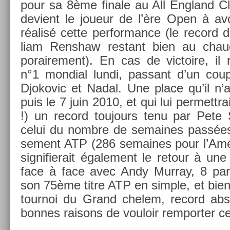
pour sa 8ème fin­ale au All En­gland C
de­vient le joueur de l’ère Open à av
réalisé cette per­for­mance (le re­cord d
liam Re­nshaw re­stant bien au cha
poraire­ment). En cas de vic­toire, il 
n°1 mon­di­al lundi, pas­sant d’un cou
Djokovic et Nadal. Une place qu’il n’
puis le 7 juin 2010, et qui lui per­mettra
!) un re­cord toujours tenu par Pete
celui du nombre de semaines passées 
se­ment ATP (286 semaines pour l’Amé
sig­nifierait égale­ment le re­tour à une
face à face avec Andy Mur­ray, 8 par­to
son 75ème titre ATP en sim­ple, et bi
tour­noi du Grand chelem, re­cord ab­s
bon­nes raisons de vouloir re­mport­er 