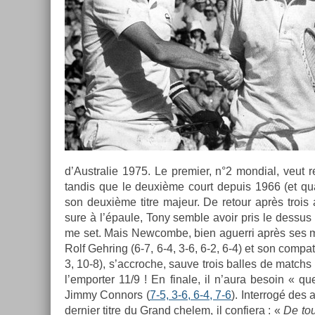
d’Australie 1975. Le pre­mi­er, n°2 mon­di­al, veut
tan­dis que le deuxième court de­puis 1966 (et quat
son deuxième titre majeur. De re­tour après trois a
sure à l’épaule, Tony semble avoir pris le de­ssus
me set. Mais New­combe, bien aguer­ri après ses m
Rolf Gehr­ing (6-7, 6-4, 3-6, 6-2, 6-4) et son com­pat­
3, 10-8), s’accroc­he, sauve trois bal­les de matchs 
l’em­port­er 11/9 ! En fin­ale, il n’aura be­soin « 
Jimmy Con­nors (
7-5, 3-6, 6-4, 7-6
). In­ter­rogé de
de­rni­er titre du Grand chelem, il con­fiera : «
De tou