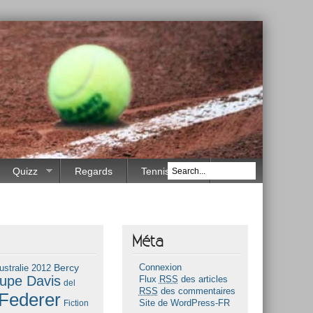
Quizz
Regards
Tennis Race
Méta
Bercy
ustralie 2012
Connexion
upe Davis
Flux
RSS
des articles
del
RSS
des commentaires
Federer
Fiction
Site de WordPress-FR