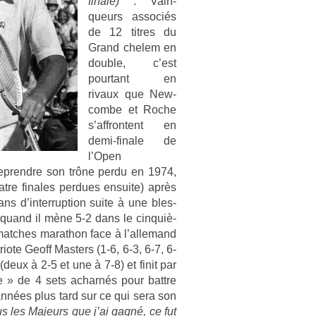
finale)
: Vain­
queurs as­sociés
de 12 tit­res du
Grand chelem en
doub­le, c’est
pour­tant en
rivaux que New­
combe et Roche
s’affron­tent en
demi-finale de
l’Open
 re­prendre son trône perdu en 1974,
­re fin­ales per­dues en­suite) après
ns d’in­terrup­tion suite à une bles­
 quand il mène 5-2 dans le cin­quiè­
atches marat­hon face à l’al­lemand
riote Geoff Mast­ers (1-6, 6-3, 6-7, 6-
(deux à 2-5 et une à 7-8) et finit par
que » de 4 sets ac­harnés pour battre
s années plus tard sur ce qui sera son
s les Majeurs que j’ai gagné, ce fut