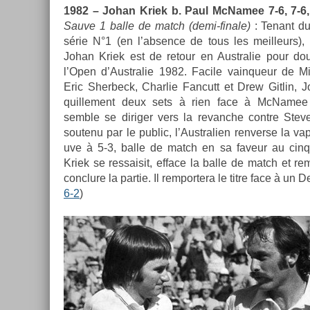
1982 – Johan Kriek b. Paul McNamee 7-6, 7-6, 
Sauve 1 balle de match (demi-finale)
: Tenant du
série N°1 (en l’abs­ence de tous les meil­leurs),
Johan Kriek est de re­tour en Australie pour dou
l’Open d’Australie 1982. Facile vain­queur de M
Eric Sher­beck, Char­lie Fan­cutt et Drew Git­lin,
quil­le­ment deux sets à rien face à McNamee 
semble se di­rig­er vers la re­vanche con­tre Ste
soutenu par le pub­lic, l’Australi­en re­nver­se la va
uve à 5-3, balle de match en sa faveur au cin­qu
Kriek se re­ssaisit, ef­face la balle de match et re­
con­clure la par­tie. Il re­mpor­tera le titre face à un
6-2
)