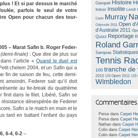
Histoire
H
Gasquet
 plus ! Et si par de­ssus le marché
Insolite
Lendl
ulée, par­fois le seul de votre
Indoor
Na
Murray
’ère Open pour chacun des tour­
Carlo
Open d'A
Odyssée 2011
d'Australie 2011
Ope
Reportage
Quizz
R
Roland Gar
005 – Marat Safin b. Roger Feder­
Statistique
Sampras
(demi-finale)
: Que dire de plus sur
Tennis Ra
dans l’ar­ticle «
Quand le duel est
 Petit chelem 2004, et un Safin qui a
tranche de 
100
une fin de saison de feu, cette demi-
US Open 2011
US 
2010
Wimbledon
nt amoindri, Feder­er sait qu’il doit
 présente au tie-break du quat­rième
finit dans le filet. Libéré, Safin se
Commentaires 
 résis­tance désespérée de Feder­er
 score, Safin a le match en main et le
Perse dans
Carpet He
lus tard en bat­tant l’en­fant du pays
Perse dans
Carpet He
Nathan dans
Carpet 
Colin dans
Carpet He
6, 6-4, 6-2
–
Colin dans
Carpet He